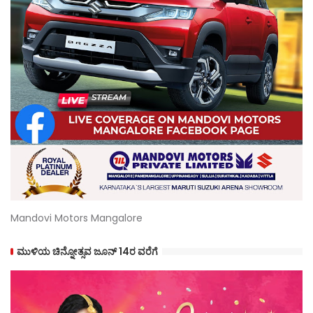
Mandovi Motors Mangalore
ಮುಳಿಯ ಚಿನ್ನೋತ್ಸವ ಜೂನ್ 14ರ ವರೆಗೆ