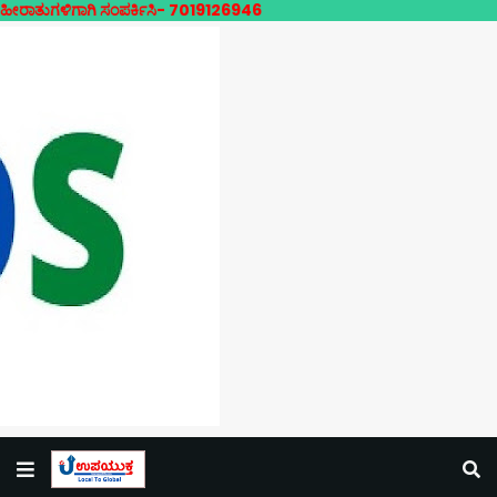
 ಸಂಪರ್ಕಿಸಿ- 7019126946