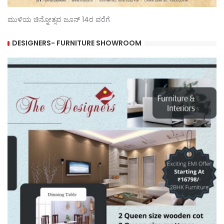
ಮುಳಿಯ ಚಿನ್ನೋತ್ಸವ ಜೂನ್ 14ರ ವರೆಗೆ
DESIGNERS- FURNITURE SHOWROOM