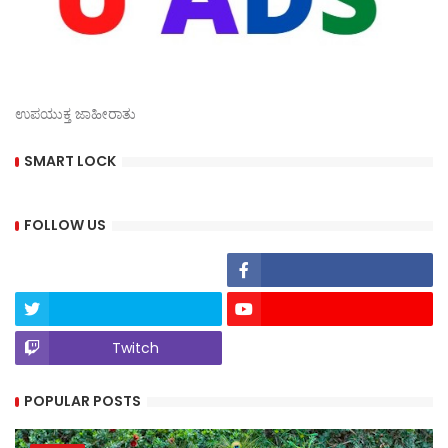
ಉಪಯುಕ್ತ ಜಾಹೀರಾತು
SMART LOCK
FOLLOW US
Twitch
POPULAR POSTS