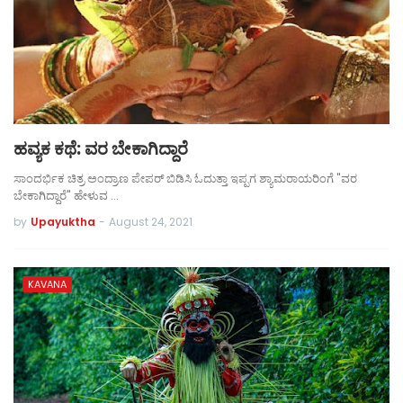
ಹವ್ಯಕ ಕಥೆ: ವರ ಬೇಕಾಗಿದ್ದಾರೆ
ಸಾಂದರ್ಭಿಕ ಚಿತ್ರ ಅಂದ್ರಾಣ ಪೇಪರ್ ಬಿಡಿಸಿ ಓದುತ್ತಾ ಇಪ್ಪಗ ಶ್ಯಾಮರಾಯರಿಂಗೆ "ವರ
ಬೇಕಾಗಿದ್ದಾರೆ" ಹೇಳುವ …
by
Upayuktha
-
August 24, 2021
KAVANA