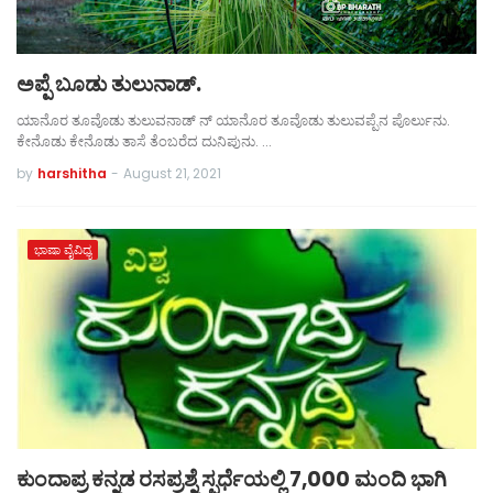
ಅಪ್ಪೆ ಬೂಡು ತುಲುನಾಡ್.
ಯಾನೊರ ತೂವೊಡು ತುಲುವನಾಡ್ ನ್ ಯಾನೊರ ತೂವೊಡು ತುಲುವಪ್ಪೆನ ಪೊರ್ಲುನು.
ಕೇನೊಡು ಕೇನೊಡು ತಾಸೆ ತೆಂಬರೆದ ದುನಿಪುನು. …
by
harshitha
-
August 21, 2021
ಭಾಷಾ ವೈವಿಧ್ಯ
ಕುಂದಾಪ್ರ ಕನ್ನಡ ರಸಪ್ರಶ್ನೆ ಸ್ಪರ್ಧೆಯಲ್ಲಿ 7,000 ಮಂದಿ ಭಾಗಿ