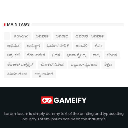
MAIN TAGS
Kavana
ಅಪಘಾತ
ಅಪರಾಧ
ಅಪರಾಧ- ಅಪಘಾತ
ಅಭಿಮತ
ಉದ್ಯೋಗ
ಓದುಗರ ವೇದಿಕೆ
ಕರಾವಳಿ
ಕವನ
ಚಿತ್ರ-ಕಲೆ
ದೇಶ-ವಿದೇಶ
ನಿಧನ
ಭಾಷಾ ವೈವಿಧ್ಯ
ರಾಜ್ಯ
ಲೇಖನ
ಲೋಕಲ್ ಎಕ್ಸ್‌ಪ್ರೆಸ್
ಲೋಕಲ್ ವಿಶೇಷ
ವ್ಯಾಪಾರ-ವ್ಯವಹಾರ
ಶಿಕ್ಷಣ
ಸಿನಿಮಾ ಲೋಕ
ಹಬ್ಬ-ಆಚರಣೆ
Lorem Ipsum is simply dummy text of the printing and typesetting
industry. Lorem Ipsum has been the industry's.