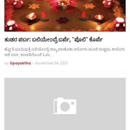
ತುಡರ ಪರ್ಬ: ಬಲಿಯೇಂದ್ರೆ ಬರ್ಪೆ, "ಪೊಲಿ" ಕೊರ್ಪೆ
ಹ್ಹೋ || ಭೂಮಿಪುತ್ರೆ ಬಲಿಯೇಂದ್ರೆ ರಾಜ್ಯ ಮಾಡೊಡು ವರ್ಸೊಗು ಮೂಜಿ ಉಚ್ಚಯ, ಕಾಲೊಗು
ಆಜಿ ಪರ್ವ, ಕಾಲಾದಿಗೊಂಜಿ ಓಮ…
by
Upayuktha
-
November 04, 2021