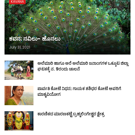
KAVANA
ಕವನ: ನವಿಲು- ಹೊನಲು
July 31, 2021
ಅಲೆಮಾರಿ ಹಾಗೂ ಅರೆ ಅಲೆಮಾರಿ ಜನಾಂಗಗಳ ಒಕ್ಕೂಟ ಜಿಲ್ಲಾ
ಘಟಕಕ್ಕೆ ನ. 9ರಂದು ಚಾಲನೆ
ಪಾರ್ವತಿ ಕೋಟೆ ನಿಧನ; ಗಾಯಕ ಶಶಿಧರ ಕೋಟೆ ಅವರಿಗೆ
ಮಾತೃವಿಯೋಗ
ಕಾರಣಿಕದ ಮಾರಣಕಟ್ಟೆ ಬ್ರಹ್ಮಲಿಂಗೇಶ್ವರ ಕ್ಷೇತ್ರ