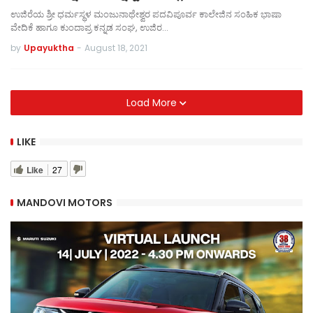
ಉಜಿರೆಯ ಶ್ರೀ ಧರ್ಮಸ್ಥಳ ಮಂಜುನಾಥೇಶ್ವರ ಪದವಿಪೂರ್ವ ಕಾಲೇಜಿನ ಸಂಹಿಕ ಭಾಷಾ
ವೇದಿಕೆ ಹಾಗೂ ಕುಂದಾಪ್ರ ಕನ್ನಡ ಸಂಘ, ಉಜಿರ…
by
Upayuktha
-
August 18, 2021
Load More
LIKE
Like
27
MANDOVI MOTORS