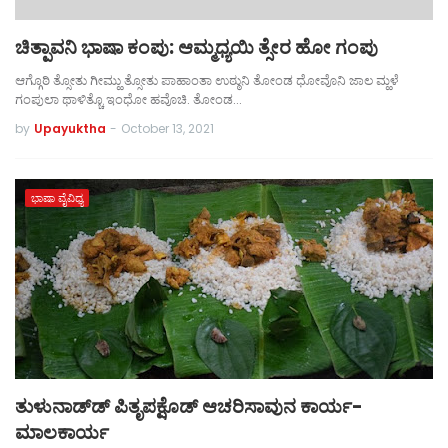
ಚಿತ್ಪಾವನಿ ಭಾಷಾ ಕಂಪು: ಆಮ್ಮಧ್ಯಯಿ ತ್ಸೇರ ಹೋ ಗಂಪು
ಆಗ್ಗೊಠಿ ತ್ಸೋತು ಗೀಮ್ಹು ತ್ಸೋತು ಪಾಹಾಂತಾ ಉಠ್ಠುನಿ ತೋಂಡ ಧೋವೊನಿ ಜಾಲ ಮ್ಹಳೆ
ಗಂಪುಲಾ ಥಾಳಿತ್ಚೊ ಇಂಧೋ ಹವೊಚಿ. ತೋಂಡ…
by
Upayuktha
-
October 13, 2021
ಭಾಷಾ ವೈವಿಧ್ಯ
ತುಳುನಾಡ್‌ಡ್ ಪಿತೃಪಕ್ಷೊಡ್ ಆಚರಿಸಾವುನ ಕಾರ್ಯ-
ಮಾಲಕಾರ್ಯ