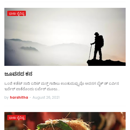
ಭಾಷಾ ವೈವಿಧ್ಯ
ಜೂವನದ ಕನ
ಒಂಜಿ ಕಡೆಟ್ ಸಾದಿ ಬರಿಟ್ ಮಸ್ತ್ ಗಾಡಿಲು ಉಂತುದುಪ್ಪುವೊ ಅದನಗ ಬೈಕ್ ಡ್ ಬರ್ಪಿನ
ಇರ್ವೆರ್ ಪಾತೆರೊಂದು ಬರ್ಪೆರ್ ಮೂಲು…
by
harshitha
-
August 26, 2021
ಭಾಷಾ ವೈವಿಧ್ಯ