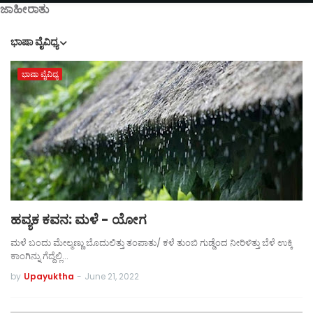
ಜಾಹೀರಾತು
ಭಾಷಾ ವೈವಿಧ್ಯ
ಭಾಷಾ ವೈವಿಧ್ಯ
ಹವ್ಯಕ ಕವನ: ಮಳೆ - ಯೋಗ
ಮಳೆ ಬಂದು ಮೇಲ್ಮಣ್ಣು ಬೊದುಲಿತ್ತು ತಂಪಾತು/ ಕಳೆ ತುಂಬಿ ಗುಡ್ಡೆಂದ ನೀರಿಳಿತ್ತು ಬೆಳೆ ಉಕ್ಕಿ
ಕಾಂಗಿನ್ನು ಗೆದ್ದೆಲ್ಲಿ…
by
Upayuktha
-
June 21, 2022