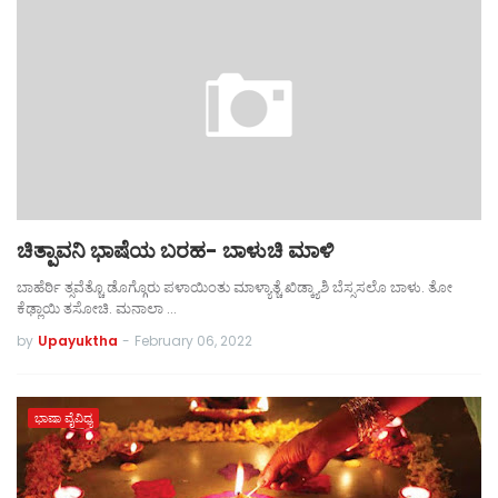
ಚಿತ್ಪಾವನಿ ಭಾಷೆಯ ಬರಹ- ಬಾಳುಚಿ ಮಾಳಿ
ಬಾಹೆರ್ಠಿ ತ್ಸವೆತ್ಚೊ ಡೊಗ್ಗೊರು ಪಳಾಯಿಂತು ಮಾಳ್ಯಾತ್ಚೆ ಖಿಡ್ಕ್ಯಾಶಿ ಬೆಸ್ಸಸಲೊ ಬಾಳು. ತೋ
ಕೆಢ್ಲಾಯಿ ತಸೋಚಿ. ಮನಾಲಾ …
by
Upayuktha
-
February 06, 2022
ಭಾಷಾ ವೈವಿಧ್ಯ