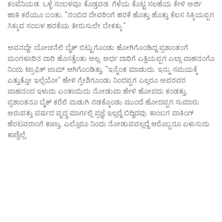
ಕಂಪೆನಿಯಡ. ಒಳ್ಳೆ ಸಂಬಳವೂ ಕೊಡ್ತವಡ. ಗೆಳೆಯ ಕೊಟ್ಟ ಸಲಹೆಯ ಕೇಳಿ ಅರ್ಜಿ
ಹಾಕಿ ಕರೆಯೂ ಬಂತು. "ನಂಬಿದ ದೇವರಿಂಗೆ ಹರಕೆ ಹೊತ್ತು ಹೊತ್ತು ಕೆಲಸ ಸಿಕ್ಕಿಯಪ್ಪಗ
ಸಿಕ್ಕುವ ಸಂಬಳ ಹರಕೆಯ ತೀರುಸುಲೇ ಬೇಕಕ್ಕು."
ಅವನದ್ದೇ ಯೋಚನೆಲಿ ಬೈಕ್ ಬಿಟ್ಟುಗೊಂಡು ಹೋಗಿಗೊಂಡಿದ್ದ ಪ್ರಶಾಂತಂಗೆ
ಮಂಗಳೂರಿನ ದಾರಿ ಹೊಸತ್ತೆಂತು ಅಲ್ಲ. ಅರ್ಧ ದಾರಿಗೆ ಎತ್ತಿಯಪ್ಪಗ ಎಲ್ಲಾ ವಾಹನಂಗೊ
ನಿಂದು ಟ್ರಾಫಿಕ್ ಜಾಮ್ ಆಗಿಗೊಂಡಿತ್ತು. "ಇನ್ನೆಂತ ಮಾಡುದು. ಇನ್ನು ಸಮಯಕ್ಕೆ
ಎತ್ತುತ್ತೋ ಇಲ್ಲೆಯೋ" ಹೇಳಿ ಗ್ರೇಶಿಗೂಂಡು ನಿಂದಪ್ಪಗ ಎಲ್ಲರೂ ಅವರವರ
ವಾಹನಂದ ಇಳುದು ಎಂತಾಯಿದು ನೋಡುವಾ ಹೇಳಿ ಹೋಪದು ಕಂಡತ್ತು.
ಪ್ರಶಾಂತನೂ ಬೈಕ್ ಕರೆಲಿ ಮಡುಗಿ ನಡಕ್ಕೊಂಡು ಮುಂದೆ ಹೋದಪ್ಪಗ ಸುಮಾರು
ಅರುವತ್ತು ವರ್ಷದ ವೃದ್ಧ ಮಾರ್ಗಲ್ಲಿ ಪ್ರಜ್ಞೆ ಇಲ್ಲದ್ದೆ ಬಿದ್ದಿದವು. ಕಾಂಬಗ ವಾಕಿಂಗ್
ಹೆರಟವರಾಂಗೆ ಕಾಣ್ತು. ಎಲ್ಲೊರೂ ನಿಂದು ನೋಡುವವಲ್ಲದ್ದೆ ಆರೊಬ್ಬನೂ ಏಳುಸುದು
ಕಾಣ್ತಿಲ್ಲೆ.