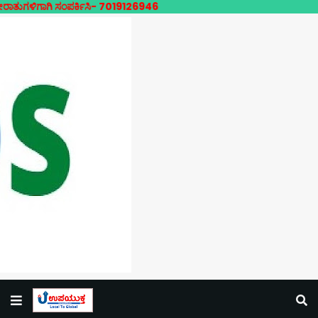
ಸಂಪರ್ಕಿಸಿ- 7019126946