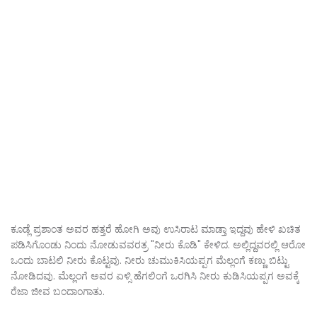
ಕೂಡ್ಲೆ ಪ್ರಶಾಂತ ಅವರ ಹತ್ತರೆ ಹೋಗಿ ಅವು ಉಸಿರಾಟ ಮಾಡ್ತಾ ಇದ್ದವು ಹೇಳಿ ಖಚಿತ
ಪಡಿಸಿಗೊಂಡು ನಿಂದು ನೋಡುವವರತ್ರ "ನೀರು ಕೊಡಿ" ಕೇಳಿದ. ಅಲ್ಲಿದ್ದವರಲ್ಲಿ ಆರೋ
ಒಂದು ಬಾಟಲಿ ನೀರು ಕೊಟ್ಟವು. ನೀರು ಚುಮುಕಿಸಿಯಪ್ಪಗ ಮೆಲ್ಲಂಗೆ ಕಣ್ಣು ಬಿಟ್ಟು
ನೋಡಿದವು. ಮೆಲ್ಲಂಗೆ ಅವರ ಏಳ್ಸಿ ಹೆಗಲಿಂಗೆ ಒರಗಿಸಿ ನೀರು ಕುಡಿಸಿಯಪ್ಪಗ ಅವಕ್ಕೆ
ರೆಜಾ ಜೀವ ಬಂದಾಂಗಾತು.