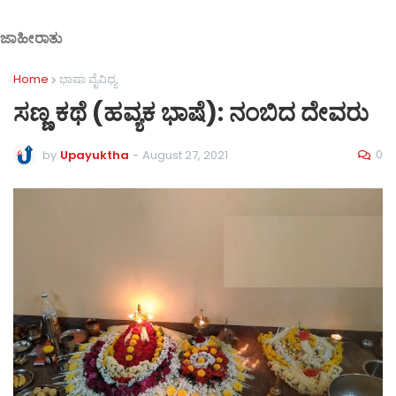
ಜಾಹೀರಾತು
Home
ಭಾಷಾ ವೈವಿಧ್ಯ
ಸಣ್ಣ ಕಥೆ (ಹವ್ಯಕ ಭಾಷೆ): ನಂಬಿದ ದೇವರು
0
by
Upayuktha
-
August 27, 2021