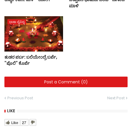
ಮಾಳಿ
ಭಾಷಾ ವೈವಿಧ್ಯ
ತುಡರ ಪರ್ಬ: ಬಲಿಯೇಂದ್ರೆ ಬರ್ಪೆ,
"ಪೊಲಿ" ಕೊರ್ಪೆ
Post a Comment (0)
Previous Post
Next Post
LIKE
Like
27