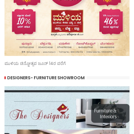
ಮುಳಿಯ ಚಿನ್ನೋತ್ಸವ ಜೂನ್ 14ರ ವರೆಗೆ
DESIGNERS- FURNITURE SHOWROOM