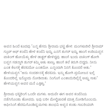
ಅವನ ಹಿಂದೆ ಕೂದವು "ಎನ್ನ ಹೆಸರು ಶ್ರೀರಾಮ ಭಟ್ಟ ಹೇಳಿ. ಮಂಗಳೂರಿಲಿ ಶ್ರೀರಾಮ್
ಗ್ರೂಪ್ ಆಫ್ ಕಂಪೆನಿ ಹೇಳಿ ಕಂಪೆನಿ ಇದ್ದು. ಎನಗೆ ಶುಗರ್ ಇದ್ದು. ಹಾಂಗೆ ಉದಿಯಪ್ಪಗ
ವಾಕಿಂಗ್ ಹೋಯೆಕ್ಕು ಹೇಳಿ ಡಾಕ್ಟರ್ ಹೇಳಿದ್ದವು. ಹಾಂಗೆ ಇಂದು ವಾಕಿಂಗ್ ಹೋಗಿ
ಬಪ್ಪಗ ಸಡನ್ನಾಗಿ ಶುಗರ್ ಕಮ್ಮಿ ಆತು ಕಾಣ್ತು. ಹಾಂಗೆ ತಲೆ ತಿರುಗಿ ಬಿದ್ದದು. ನೀನು
ಎಂತ ಕೆಲಸಕ್ಕೆ ಹೆರಟದೋ ಎಂತದೋ. ಎನ್ನಂದಾಗಿ ನಿನಗೆ ತೊಂದರೆ ಆತು."
ಹೇಳಿಯಪ್ಪಗ "ಆನು ಸಂದರ್ಶನಕ್ಕೆ ಹೆರಟದು. ಇನ್ನು ಹೋಗಿ ಪ್ರಯೋಜನ ಇಲ್ಲೆ.
ತೊಂದರಿಲ್ಲೆ. ಇನ್ನೊಂದು ನೋಡಿರಾತು. ನಿಂಗೊಗೆ ಎಂತಾಯಿದಿಲ್ಲೆನ್ನೆ ಅಷ್ಟು ಸಾಕು"
ಹೇಳಿಯಪ್ಪಗ ಅವರ ಮನೆ ಎತ್ತಿತ್ತು."
ಶ್ರೀರಾಮ ಭಟ್ಟರಿಂಗೆ ಒಂದೇ ಮಗಳು. ಅದುವೇ ಈಗ ಅವರ ಕಂಪೆನಿಯ
ನಡೆಸಿಗೊಂಡು ಹೋಪದು. ಇವು ಬರೀ ಮೇಲ್ವಿಚಾರಣೆ ಮಾತ್ರ ನೋಡಿಗೊಂಬದು.
ಆಫೀಸಿಂಗೆ ಹೆರಟುಗೊಂಡಿದ್ದ ಮಗಳು ಶಾಂಭವಿ ಅಪ್ಪನ ಕಂಡು ಗಾಬರಿಯಾಗಿ