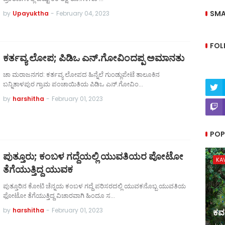
SMA
by
Upayuktha
-
February 04, 2023
FOL
ಕರ್ತವ್ಯ ಲೋಪ; ಪಿಡಿಒ ಎನ್.ಗೋವಿಂದಪ್ಪ ಅಮಾನತು
ಚಾ ಮರಾಜನಗರ: ಕರ್ತವ್ಯ ಲೋಪದ ಹಿನ್ನೆಲೆ ಗುಂಡ್ಲುಪೇಟೆ ತಾಲೂಕಿನ
ಬನ್ನಿತಾಳಪುರ ಗ್ರಾಮ ಪಂಚಾಯಿತಿಯ ಪಿಡಿಒ ಎನ್.ಗೋವಿಂ…
by
harshitha
-
February 01, 2023
POP
ಪುತ್ತೂರು; ಕಂಬಳ ಗದ್ದೆಯಲ್ಲಿ ಯುವತಿಯರ ಪೋಟೋ
KA
ತೆಗೆಯುತ್ತಿದ್ದ ಯುವಕ
ಪುತ್ತೂರಿನ ಕೋಟಿ ಚೆನ್ನಯ ಕಂಬಳ ಗದ್ದೆ ಪರಿಸರದಲ್ಲಿ ಯುವಕನೊಬ್ಬ ಯುವತಿಯ
ಫೋಟೋ ತೆಗೆಯುತ್ತಿದ್ದ ವಿಚಾರವಾಗಿ ಹಿಂದೂ ಸ…
by
harshitha
-
February 01, 2023
ಕವ