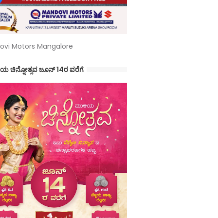
ovi Motors Mangalore
ಯ ಚಿನ್ನೋತ್ಸವ ಜೂನ್ 14ರ ವರೆಗೆ