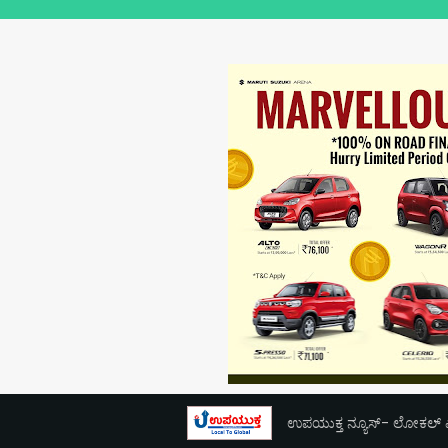
ಉಪಯುಕ್ತ ನ್ಯೂಸ್- ಲೋಕಲ್ ಎಕ್ಸ್