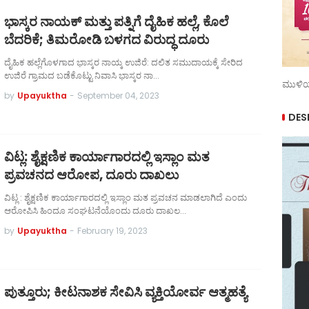
ಭಾಸ್ಕರ ನಾಯಕ್ ಮತ್ತು ಪತ್ನಿಗೆ ದೈಹಿಕ ಹಲ್ಲೆ, ಕೊಲೆ
ಬೆದರಿಕೆ; ತಿಮರೋಡಿ ಬಳಗದ ವಿರುದ್ಧ ದೂರು
ದೈಹಿಕ ಹಲ್ಲೆಗೊಳಗಾದ ಭಾಸ್ಕರ ನಾಯ್ಕ ಉಜಿರೆ: ದಲಿತ ಸಮುದಾಯಕ್ಕೆ ಸೇರಿದ
ಉಜಿರೆ ಗ್ರಾಮದ ಬಡೆಕೊಟ್ಟು ನಿವಾಸಿ ಭಾಸ್ಕರ ನಾ…
ಮುಳಿಯ
by
Upayuktha
-
September 04, 2023
DES
ವಿಟ್ಲ: ಶೈಕ್ಷಣಿಕ ಕಾರ್ಯಾಗಾರದಲ್ಲಿ ಇಸ್ಲಾಂ ಮತ
ಪ್ರವಚನದ ಆರೋಪ, ದೂರು ದಾಖಲು
ವಿಟ್ಲ : ಶೈಕ್ಷಣಿಕ ಕಾರ್ಯಾಗಾರದಲ್ಲಿ ಇಸ್ಲಾಂ ಮತ ಪ್ರವಚನ ಮಾಡಲಾಗಿದೆ ಎಂದು
ಆರೋಪಿಸಿ ಹಿಂದೂ ಸಂಘಟನೆಯೊಂದು ದೂರು ದಾಖಲ…
by
Upayuktha
-
February 19, 2023
ಪುತ್ತೂರು; ಕೀಟನಾಶಕ ಸೇವಿಸಿ ವ್ಯಕ್ತಿಯೋರ್ವ ಆತ್ಮಹತ್ಯೆ