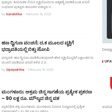
ಪುತ್ತೂರು: ಕೀಟನಾಶಕ ಸೇವಿಸಿ ವ್ಯಕ್ತಿಯೋರ್ವರು ಆತ್ಮಹತ್ಯೆ ಮಾಡಿಕೊಂಡ ಘಟನೆ
ಬುಧವಾರ ಪುತ್ತೂರು ತಾಲೂಕಿನ ಪಡ್ನೂರು ಗ…
by
harshitha
-
February 16, 2023
ಹಣ ದ್ವಿಗುಣ ವಂಚನೆ: ದ.ಕ ಮೂಲದ ವ್ಯಕ್ತಿಗೆ
ಭದ್ರಾವತಿಯಲ್ಲಿ ಬಿತ್ತು ಟೋಪಿ
Desig
ಭದ್ರಾವತಿ: ಹಣ ದ್ವಿಗುಣ ಮಾಡಿಕೊಡುವುದಾಗಿ ಹೇಳಿ ವ್ಯಕ್ತಿಯೊಬ್ಬರಿಗೆ ಲಕ್ಷಾಂತರ ರು.
UPA
ವಂಚನೆ ಮಾಡಿರುವ ಘಟನೆ ಕಳೆದ 2 ದ…
by
Upayuktha
-
February 16, 2023
ಮಂಗಳೂರು: ಅಕ್ರಮ ಚಿನ್ನ ಸಾಗಣೆಯ ಪ್ರತ್ಯೇಕ ಪ್ರಕರಣ
– 90 ಲಕ್ಷ ರೂ. ಮೌಲ್ಯದ ಚಿನ್ನ ವಶ
ಪ್ರಾತಿನಿಧಿಕ ಚಿತ್ರ ಮಂಗಳೂರು: ಮಂಗಳೂರು ವಿಮಾನ ನಿಲ್ದಾಣದಲ್ಲಿ ಪ್ರತ್ಯೇಕ
ಉಪಯುಕ
ಪ್ರಕರಣಗಳಲ್ಲಿ ಒಟ್ಟು 90 ಲಕ್ಷ ರೂ.ಗಳಿಗೂ …