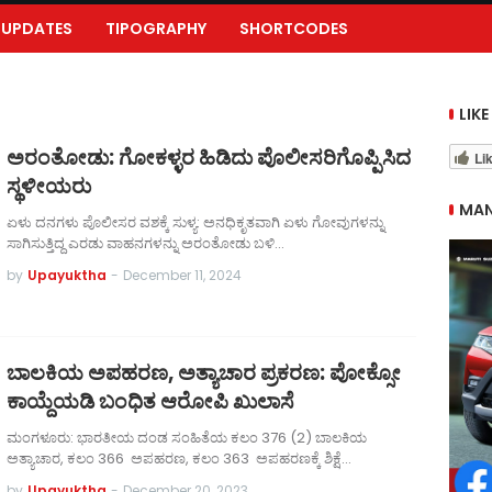
UPDATES
TIPOGRAPHY
SHORTCODES
LIKE
ಅರಂತೋಡು: ಗೋಕಳ್ಳರ ಹಿಡಿದು ಪೊಲೀಸರಿಗೊಪ್ಪಿಸಿದ
Li
ಸ್ಥಳೀಯರು
MAN
ಏಳು ದನಗಳು ಪೊಲೀಸರ ವಶಕ್ಕೆ ಸುಳ್ಯ: ಅನಧಿಕೃತವಾಗಿ ಏಳು ಗೋವುಗಳನ್ನು
ಸಾಗಿಸುತ್ತಿದ್ದ ಎರಡು ವಾಹನಗಳನ್ನು ಅರಂತೋಡು ಬಳಿ…
by
Upayuktha
-
December 11, 2024
ಬಾಲಕಿಯ ಅಪಹರಣ, ಅತ್ಯಾಚಾರ ಪ್ರಕರಣ: ಪೋಕ್ಸೋ
ಕಾಯ್ದೆಯಡಿ ಬಂಧಿತ ಆರೋಪಿ ಖುಲಾಸೆ
ಮಂಗಳೂರು: ಭಾರತೀಯ ದಂಡ ಸಂಹಿತೆಯ ಕಲಂ 376 (2) ಬಾಲಕಿಯ
ಅತ್ಯಾಚಾರ, ಕಲಂ 366 ಅಪಹರಣ, ಕಲಂ 363 ಅಪಹರಣಕ್ಕೆ ಶಿಕ್ಷೆ…
by
Upayuktha
-
December 20, 2023