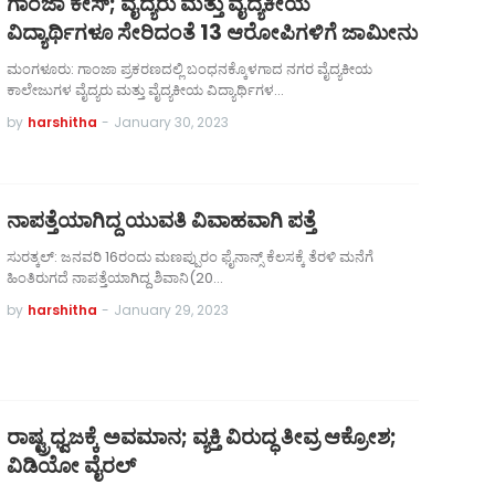
ಗಾಂಜಾ ಕೇಸ್; ವೈದ್ಯರು ಮತ್ತು ವೈದ್ಯಕೀಯ
ವಿದ್ಯಾರ್ಥಿಗಳೂ ಸೇರಿದಂತೆ 13 ಆರೋಪಿಗಳಿಗೆ ಜಾಮೀನು
ಮಂಗಳೂರು: ಗಾಂಜಾ ಪ್ರಕರಣದಲ್ಲಿ ಬಂಧನಕ್ಕೊಳಗಾದ ನಗರ ವೈದ್ಯಕೀಯ
ಕಾಲೇಜುಗಳ ವೈದ್ಯರು ಮತ್ತು ವೈದ್ಯಕೀಯ ವಿದ್ಯಾರ್ಥಿಗಳ…
by
harshitha
-
January 30, 2023
ನಾಪತ್ತೆಯಾಗಿದ್ದ ಯುವತಿ ವಿವಾಹವಾಗಿ ಪತ್ತೆ
ಸುರತ್ಕಲ್: ಜನವರಿ 16ರಂದು ಮಣಪ್ಪುರಂ ಫೈನಾನ್ಸ್ ಕೆಲಸಕ್ಕೆ ತೆರಳಿ ಮನೆಗೆ
ಹಿಂತಿರುಗದೆ ನಾಪತ್ತೆಯಾಗಿದ್ದ ಶಿವಾನಿ(20…
by
harshitha
-
January 29, 2023
ರಾಷ್ಟ್ರಧ್ವಜಕ್ಕೆ ಅವಮಾನ; ವ್ಯಕ್ತಿ ವಿರುದ್ಧ ತೀವ್ರ ಆಕ್ರೋಶ;
ವಿಡಿಯೋ ವೈರಲ್