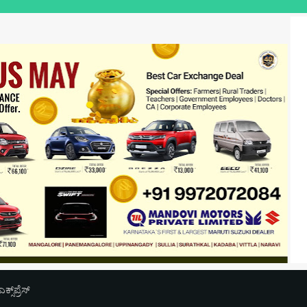
ಉಪಯುಕ್ತ ಲೋ
‌ಪ್ರೆಸ್‌