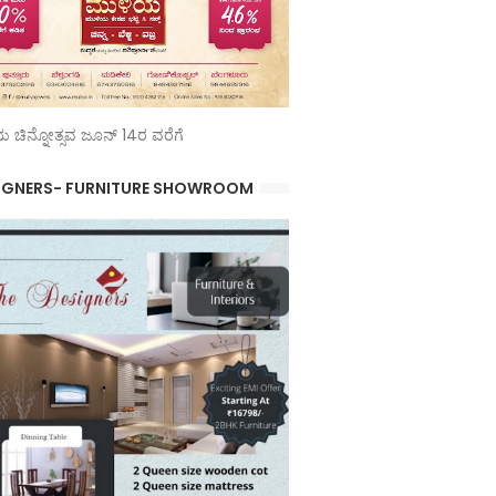
 ಚಿನ್ನೋತ್ಸವ ಜೂನ್ 14ರ ವರೆಗೆ
IGNERS- FURNITURE SHOWROOM