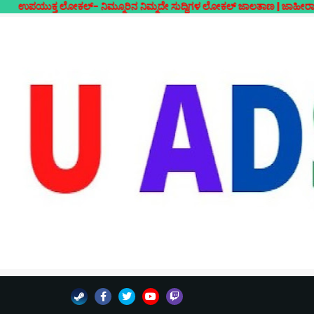
ಕಲ್- ನಿಮ್ಮೂರಿನ ನಿಮ್ಮದೇ ಸುದ್ದಿಗಳ ಲೋಕಲ್ ಜಾಲತಾಣ | ಜಾಹೀರಾತುಗಳಿಗಾಗಿ ಸಂಪರ