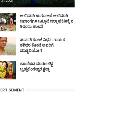
 31, 2021
ಅಲೆಮಾರಿ ಹಾಗೂ ಅರೆ ಅಲೆಮಾರಿ
ಜನಾಂಗಗಳ ಒಕ್ಕೂಟ ಜಿಲ್ಲಾ ಘಟಕಕ್ಕೆ ನ.
9ರಂದು ಚಾಲನೆ
ಪಾರ್ವತಿ ಕೋಟೆ ನಿಧನ; ಗಾಯಕ
ಶಶಿಧರ ಕೋಟೆ ಅವರಿಗೆ
ಮಾತೃವಿಯೋಗ
ಕಾರಣಿಕದ ಮಾರಣಕಟ್ಟೆ
ಬ್ರಹ್ಮಲಿಂಗೇಶ್ವರ ಕ್ಷೇತ್ರ
ERTISEMENT