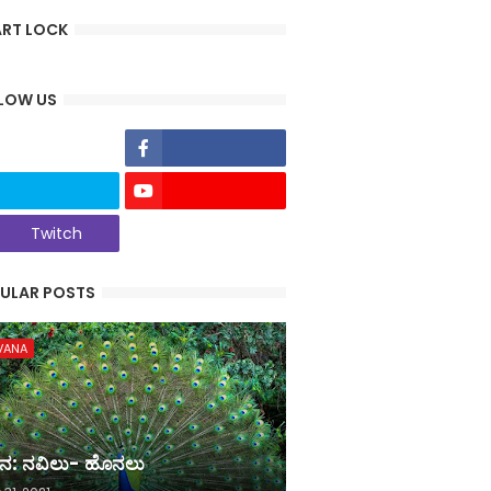
RT LOCK
LOW US
Twitch
ULAR POSTS
VANA
ನ: ನವಿಲು- ಹೊನಲು