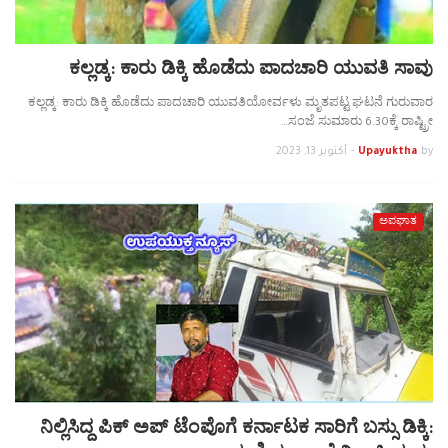
ಕಲ್ಲಡ್ಕ: ಕಾರು ಡಿಕ್ಕಿ ಹೊಡೆದು ಪಾದಚಾರಿ ಯುವತಿ ಸಾವು
ಕಲ್ಲಡ್ಕ: ಕಾರು ಡಿಕ್ಕಿ ಹೊಡೆದು ಪಾದಚಾರಿ ಯುವತಿಯೋರ್ವಳು ಮೃತಪಟ್ಟ ಘಟನೆ ಗುರುವಾರ
ಸಂಜೆ ಸುಮಾರು 6.30ಕ್ಕೆ ರಾಷ್ಟ್ರೀ…
by
Upayuktha
-
أكتوبر 13, 2023
ಅಪಘಾತ
ನಿಲ್ಲಿಸಿದ್ದ ಪಿಕ್ ಅಪ್ ಟೆಂಪೊಗೆ ಕರ್ನಾಟಕ ಸಾರಿಗೆ ಬಸ್ಸು ಡಿಕ್ಕಿ: