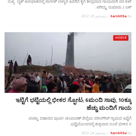
ಸುಳ್ಯ: ಬೈಕ್ ಅಪಘಾತದಲ್ಲಿ ನಾಗೇಶ್ ಬೆಳ್ಳಾರೆ ಇವರಿಗೆ ಕೈಗೆ ತೀವ್ರವಾದ ಗಾಯವಾಗಿ ನರ ಕಟ್
ಆಗಿದ್ದು, ಸುಮಾರು 2 ಲಕ್…
by
harshitha
-
ديسمبر 26, 2022
ಅಪಘಾತ
ಇಟ್ಟಿಗೆ ಭಟ್ಟಿಯಲ್ಲಿ ಭೀಕರ ಸ್ಫೋಟ; 6ಮಂದಿ ಸಾವು, 10ಕ್ಕೂ
ಹೆಚ್ಚು ಮಂದಿಗೆ ಗಾಯ
ಪಾಟ್ನಾ: ಬಿಹಾರದ ಪೂರ್ವ ಚಂಪಾರಣ್ ಜಿಲ್ಲೆಯ ನರೀರ್‌ಗಿರ್ ಗ್ರಾಮದ ಇಟ್ಟಿಗೆ
ಭಟ್ಟಿಯೊಂದರಲ್ಲಿ ಶುಕ್ರವಾರ ಸಂಜೆ ಭೀಕರ ಸ…
by
harshitha
-
ديسمبر 24, 2022