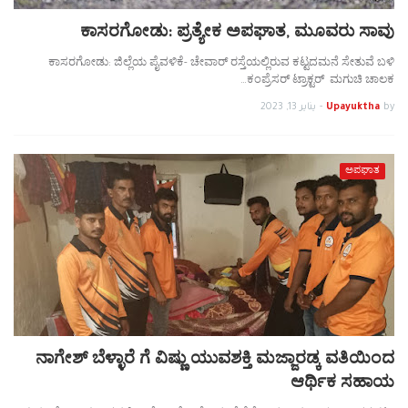
ಕಾಸರಗೋಡು: ಪ್ರತ್ಯೇಕ ಅಪಘಾತ, ಮೂವರು ಸಾವು
ಕಾಸರಗೋಡು: ಜಿಲ್ಲೆಯ ಪೈವಳಿಕೆ- ಚೇವಾರ್ ರಸ್ತೆಯಲ್ಲಿರುವ ಕಟ್ಟದಮನೆ ಸೇತುವೆ ಬಳಿ
ಕಂಪ್ರೆಸರ್ ಟ್ರಾಕ್ಟರ್ ಮಗುಚಿ ಚಾಲಕ…
by
Upayuktha
-
يناير 13, 2023
ಅಪಘಾತ
ನಾಗೇಶ್ ಬೆಳ್ಳಾರೆ ಗೆ ವಿಷ್ಣು ಯುವಶಕ್ತಿ ಮಜ್ಜಾರಡ್ಕ ವತಿಯಿಂದ
ಆರ್ಥಿಕ ಸಹಾಯ