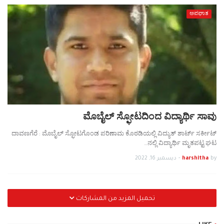
ಅಪಘಾತ
ಮೊಬೈಲ್ ಸ್ಫೋಟದಿಂದ ವಿದ್ಯಾರ್ಥಿ ಸಾವು
ದಾವಣಗೆರೆ : ಮೊಬೈಲ್ ಸ್ಫೋಟಗೊಂಡ ಪರಿಣಾಮ ಕೊಠಡಿಯಲ್ಲಿ ವಿದ್ಯುತ್ ಶಾರ್ಟ್ ಸರ್ಕೀಟ್
ನಲ್ಲಿ ವಿದ್ಯಾರ್ಥಿ ಮೃತಪಟ್ಟ ಘಟ…
by
harshitha
-
ديسمبر 16, 2022
تحميل المزيد من المشاركات