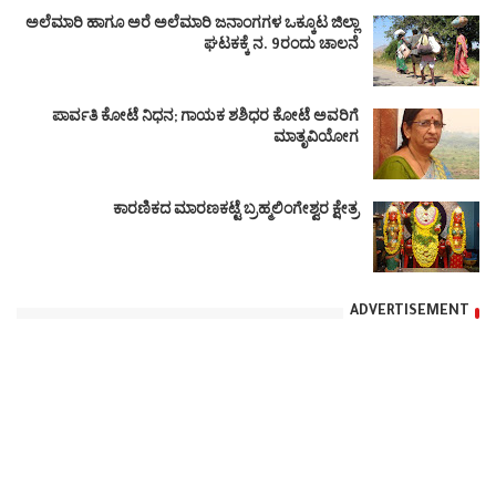
ಅಲೆಮಾರಿ ಹಾಗೂ ಅರೆ ಅಲೆಮಾರಿ ಜನಾಂಗಗಳ ಒಕ್ಕೂಟ ಜಿಲ್ಲಾ
ಘಟಕಕ್ಕೆ ನ. 9ರಂದು ಚಾಲನೆ
ಪಾರ್ವತಿ ಕೋಟೆ ನಿಧನ; ಗಾಯಕ ಶಶಿಧರ ಕೋಟೆ ಅವರಿಗೆ
ಮಾತೃವಿಯೋಗ
ಕಾರಣಿಕದ ಮಾರಣಕಟ್ಟೆ ಬ್ರಹ್ಮಲಿಂಗೇಶ್ವರ ಕ್ಷೇತ್ರ
ADVERTISEMENT