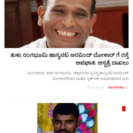
ತುಳು ರಂಗಭೂಮಿ ಹಾಸ್ಯನಟ ಅರವಿಂದ್ ಬೋಳಾರ್ ಗೆ ರಸ್ತೆ
ಅಪಘಾತ; ಆಸ್ಪತ್ರೆ ದಾಖಲು
ಮಂಗಳೂರು: ತುಳು ರಂಗಭೂಮಿ, ಚಿತ್ರರಂಗದ ಪ್ರಸಿದ್ಧ ಹಾಸ್ಯನಟ ಅರವಿಂದ್
ಬೋಳಾರ್‌ರವರ ವಾಹನ ಸ್ಕಿಡ್ ಆಗಿ ಅಪಘಾತವಾದ ಘಟ…
by
harshitha
-
يناير 31, 2023