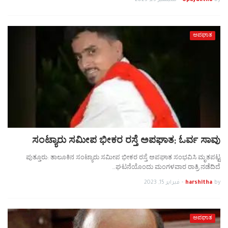
by
Upayuktha
-
سبتمبر 25, 2023
ಅಪಘಾತ
ಸಂಟ್ಯಾರು ಸಮೀಪ ಭೀಕರ ರಸ್ತೆ ಅಪಘಾತ; ಓರ್ವ ಸಾವು
ಪುತ್ತೂರು: ತಾಲೂಕಿನ ಸಂಟ್ಯಾರು ಸಮೀಪ ಭೀಕರ ರಸ್ತೆ ಅಪಘಾತ ಸಂಭವಿಸಿ ಮೃತಪಟ್ಟ
ಘಟನೆಯೊಂದು ಮಂಗಳವಾರ ರಾತ್ರಿ ನಡೆದಿದೆ…
by
harshitha
-
فبراير 15, 2023
ಅಪಘಾತ