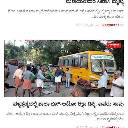
ಮಣಿಯಂಪಾರೆ ನಿವಾಸಿ ಮೃತ್ಯು
ಪೆರ್ಲ: ಅಡಿಕೆ ಸಸಿಗಳನ್ನು ಹೇರಿಕೊಂಡು ಬರುವ ನಡುವೆ ರಸ್ತೆ ಬದಿಯಲ್ಲಿ ನಿಲ್ಲಿಸಿದ್ದ ಪಿಕ್ ಆಪ್
ಟೆಂಪೊಕ್ಕೆ ಕರ್ನಾಟಕ ಸ…
by
Upayuktha
-
سبتمبر 26, 2023
ಅಪಘಾತ
ಪಳ್ಳತ್ತಡ್ಕದಲ್ಲಿ ಶಾಲಾ ಬಸ್-ಆಟೋ ರಿಕ್ಷಾ ಡಿಕ್ಕಿ: ಐವರು ಸಾವು
ಪೆರ್ಲ: ಆಟೋ ರಿಕ್ಷಾ ಹಾಗೂ ಶಾಲಾ ಬಸ್ ಪರಸ್ಪರ ಡಿಕ್ಕಿಯಾಗಿ ರಿಕ್ಷಾದಲ್ಲಿ ಸಂಚರಿಸುತ್ತಿದ್ದ ಐದು
ಮಂದಿ ಸ್ಥಳದಲ್ಲಿಯೇ …