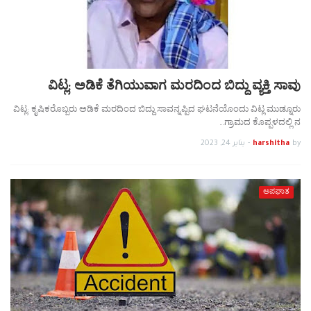
ವಿಟ್ಲ; ಅಡಿಕೆ ತೆಗಿಯುವಾಗ ಮರದಿಂದ ಬಿದ್ದು ವ್ಯಕ್ತಿ ಸಾವು
ವಿಟ್ಲ: ಕೃಷಿಕರೊಬ್ಬರು ಅಡಿಕೆ ಮರದಿಂದ ಬಿದ್ದು ಸಾವನ್ನಪ್ಪಿದ ಘಟನೆಯೊಂದು ವಿಟ್ಲ ಮುಡ್ನೂರು
ಗ್ರಾಮದ ಕೊಪ್ಪಳದಲ್ಲಿ ನ…
by
harshitha
-
يناير 24, 2023
ಅಪಘಾತ