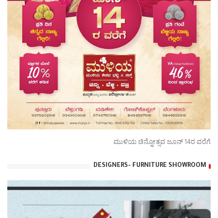
ಮುಳಿಯ ಚಿನ್ನೋತ್ಸವ ಜೂನ್ 14ರ ವರೆಗೆ
DESIGNERS- FURNITURE SHOWROOM