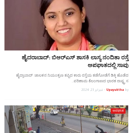
ಹೈದರಾಬಾದ್: ಬಿಆರ್‌ಎಸ್ ಶಾಸಕಿ ಲಾಸ್ಯ ನಂದಿತಾ ರಸ್ತೆ
ಅಪಘಾತದಲ್ಲಿ ಸಾವು
ಹೈದ್ರಾಬಾದ್: ಚಾಲಕನ ನಿಯಂತ್ರಣ ತಪ್ಪಿದ ಕಾರು ರಸ್ತೆಯ ತಡೆಗೋಡೆಗೆ ಡಿಕ್ಕಿ ಹೊಡೆದ
ಪರಿಣಾಮ ತೆಲಂಗಾಣದ ಭಾರತ ರಾಷ್ಟ್ರ ಸ…
by
Upayuktha
-
فبراير 23, 2024
ಅಪಘಾತ