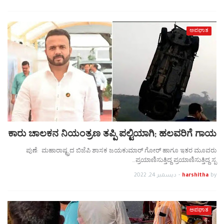
ಅಪಘಾತ
ಕಾರು ಚಾಲಕನ ನಿಯಂತ್ರಣ ತಪ್ಪಿ ಪಲ್ಟಿಯಾಗಿ; ಹಲವರಿಗೆ ಗಾಯ
ಪುಣೆ: ಮಹಾರಾಷ್ಟ್ರದ ಬಿಜೆಪಿ ಶಾಸಕ ಜಯಕುಮಾರ್ ಗೋರ್ ಹಾಗೂ ಇತರ ಮೂವರು
ಪ್ರಯಾಣಿಸುತ್ತಿದ್ದ ಪ್ರಯಾಣಿಸುತ್ತಿದ್ದ ಸ್ಪ…
by
harshitha
-
ديسمبر 24, 2022
ಅಪಘಾತ