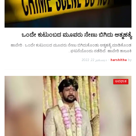
ಒಂದೇ ಕುಟುಂಬದ ಮೂವರು ನೇಣು ಬಿಗಿದು ಆತ್ಮಹತ್ಯೆ
ಹಾವೇರಿ : ಒಂದೇ ಕುಟುಂಬದ ಮೂವರು ನೇಣು ಬಿಗಿದುಕೊಂಡು ಆತ್ಮಹತ್ಯೆ ಮಾಡಿಕೊಂಡ
ಘಟನೆಯೊಂದು ನಡೆದಿದೆ. ಹಾವೇರಿ ತಾಲೂಕಿ…
by
harshitha
-
ديسمبر 22, 2022
ಅಪಘಾತ