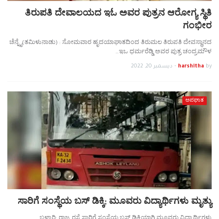
ತಿರುಪತಿ ದೇವಾಲಯದ ಇಓ ಅವರ ಪುತ್ರನ ಆರೋಗ್ಯ ಸ್ಥಿತಿ
ಗಂಭೀರ
ಚೆನ್ನೈ(ತಮಿಳುನಾಡು) : ಸೋಮವಾರ ಹೃದಯಾಘಾತದಿಂದ ತಿರುಮಲ ತಿರುಪತಿ ದೇವಸ್ಥಾನದ
ಇಒ ಧರ್ಮರೆಡ್ಡಿ ಅವರ ಪುತ್ರ ಚಂದ್ರಮೌಳ…
by
harshitha
-
ديسمبر 20, 2022
ಅಪಘಾತ
ಸಾರಿಗೆ ಸಂಸ್ಥೆಯ ಬಸ್ ಡಿಕ್ಕಿ; ಮೂವರು ವಿದ್ಯಾರ್ಥಿಗಳು ಮೃತ್ಯು
ಬಳ್ಳಾರಿ: ರಾಜ್ಯ ರಸ್ತೆ ಸಾರಿಗೆ ಸಂಸ್ಥೆಯ ಬಸ್ ಡಿಕ್ಕಿಯಾಗಿ ಮೂವರು ವಿದ್ಯಾರ್ಥಿಗಳು