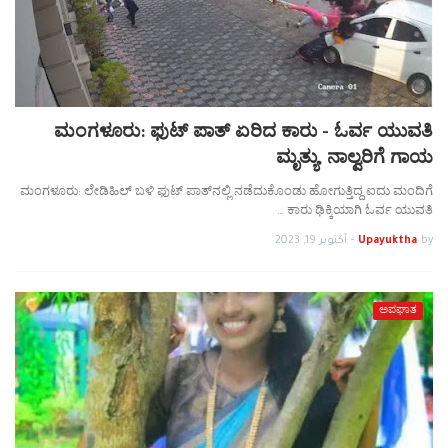
ಮಂಗಳೂರು: ಫುಟ್ ಪಾತ್ ಏರಿದ ಕಾರು - ಓರ್ವ ಯುವತಿ
ಮೃತ್ಯು, ನಾಲ್ವರಿಗೆ ಗಾಯ
ಮಂಗಳೂರು: ಲೇಡಿಹಿಲ್ ಬಳಿ ಫುಟ್ ಪಾತ್‌ನಲ್ಲಿ ನಡೆದುಕೊಂಡು ಹೋಗುತ್ತಿದ್ದ ಐದು ಮಂದಿಗೆ
ಕಾರು ಢಿಕ್ಕಿಯಾಗಿ ಓರ್ವ ಯುವತಿ …
by
Upayuktha
-
أكتوبر 19, 2023
ಅಪಘಾತ