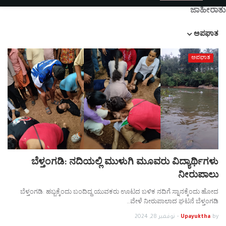
ಜಾಹೀರಾತು
ಅಪಘಾತ
ಅಪಘಾತ
ಬೆಳ್ತಂಗಡಿ: ನದಿಯಲ್ಲಿ ಮುಳುಗಿ ಮೂವರು ವಿದ್ಯಾರ್ಥಿಗಳು
ನೀರುಪಾಲು
ಬೆಳ್ತಂಗಡಿ: ಹಬ್ಬಕ್ಕೆಂದು ಬಂದಿದ್ದ ಯುವಕರು ಊಟದ ಬಳಿಕ ನದಿಗೆ ಸ್ನಾನಕ್ಕೆಂದು ಹೋದ
ವೇಳೆ ನೀರುಪಾಲಾದ ಘಟನೆ ಬೆಳ್ತಂಗಡಿ…
by
Upayuktha
-
نوفمبر 28, 2024