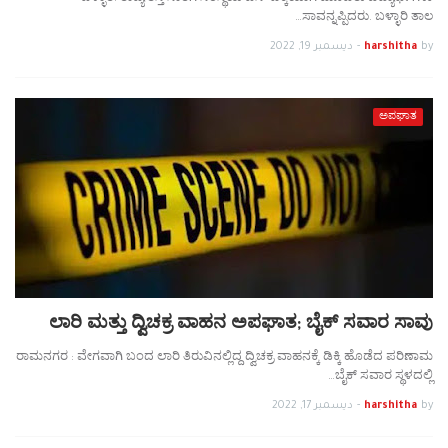
ಸಾವನ್ನಪ್ಪಿದರು. ಬಳ್ಳಾರಿ ತಾಲ…
by
harshitha
-
ديسمبر 19, 2022
ಅಪಘಾತ
ಲಾರಿ ಮತ್ತು ದ್ವಿಚಕ್ರ ವಾಹನ ಅಪಘಾತ; ಬೈಕ್ ಸವಾರ ಸಾವು
ರಾಮನಗರ : ವೇಗವಾಗಿ ಬಂದ ಲಾರಿ ತಿರುವಿನಲ್ಲಿದ್ದ ದ್ವಿಚಕ್ರ ವಾಹನಕ್ಕೆ ಡಿಕ್ಕಿ ಹೊಡೆದ ಪರಿಣಾಮ
ಬೈಕ್ ಸವಾರ ಸ್ಥಳದಲ್ಲಿ…
by
harshitha
-
ديسمبر 17, 2022