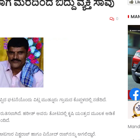
ಾಗ ಮರದಿಂದ ಬಿದ್ದು ವ್ಯಕ್ತಿ ಸಾವು
Li
MAN
0
ನಪ್ಪಿದ ಘಟನೆಯೊಂದು ವಿಟ್ಲ ಮುಡ್ನೂರು ಗ್ರಾಮದ ಕೊಪ್ಪಳದಲ್ಲಿ ನಡೆದಿದೆ.
 ಗುರುತಿಸಲಾಗಿದೆ. ಹರೀಶ್ ಅವರು ತೋಟದಲ್ಲಿ ಕೃಷಿ ಯಂತ್ರದ ಮೂಲಕ ಅಡಿಕೆ
ಂದಿದೆ.
Mand
ಿ ಆಟಗಾರ ವಿಶ್ವರಾಜ್ ಹಾಗೂ ವಿನೋದ್ ರಾಜ್‌ನನ್ನು ಅಗಲಿದ್ದಾರೆ.