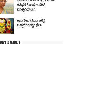
ಪಾರ್ವತಿ ಕೋಟೆ ನಿಧನ; ಗಾಯಕ
ಶಶಿಧರ ಕೋಟೆ ಅವರಿಗೆ
ಮಾತೃವಿಯೋಗ
ಕಾರಣಿಕದ ಮಾರಣಕಟ್ಟೆ
ಬ್ರಹ್ಮಲಿಂಗೇಶ್ವರ ಕ್ಷೇತ್ರ
ERTISEMENT