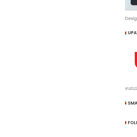
Desig
UPA
ಉಪಯುಕ
SMA
FOL