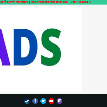
ಾಲತಾಣ | ಜಾಹೀರಾತುಗಳಿಗಾಗಿ ಸಂಪರ್ಕಿಸಿ- 7019126946