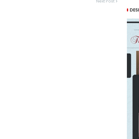
Next Post
DES