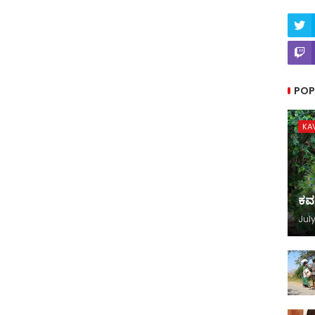
POP
KA
ಕವ
July