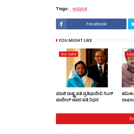
Tags:
ಅಪಘಾತ
Facebook
YOU MIGHT LIKE
ದೇಶ-ವಿದೇಶ
ಸಿನಿ
ಮಾಜಿ ರಾಷ್ಟ್ರಪತಿ ಪ್ರತಿಭಾದೇವಿ ಸಿಂಗ್‌
ತಮಿಳು 
ಪಾಟೀಲ್‌ ಅವರ ಪತಿ ನಿಧನ
ದಾಖಲ
P