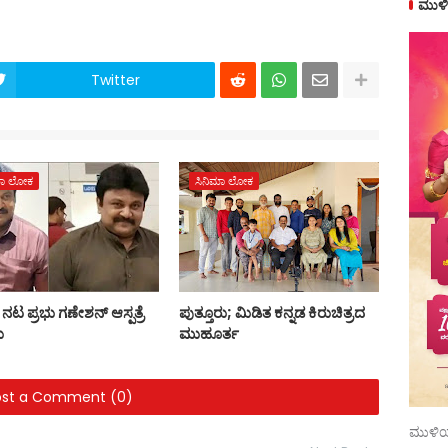
ಮುಳಿ
Twitter
ಮಾ ಲೋಕ
ಸಿನಿಮಾ ಲೋಕ
ನಟ ಪ್ರಭು ಗಣೇಶನ್ ಆಸ್ಪತ್ರೆ
ಪುತ್ತೂರು; ಮಿಡಿತ ಕನ್ನಡ ಕಿರುಚಿತ್ರದ
ು
ಮುಹೂರ್ತ
ost a Comment (0)
ಮುಳಿಯ