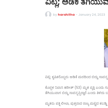
ವಿಟ್ಲ; ಅಡಿಕೆ ತೆಗಿಯುವ
by
harshitha
-
January 24, 2023
ವಿಟ್ಲ: ಕೃಷಿಕರೊಬ್ಬರು ಅಡಿಕೆ ಮರದಿಂದ ಬಿದ್ದು ಸಾವನ್
ಕೊಪ್ಪಳ ನಿವಾಸಿ ಹರೀಶ್ (53) ಮೃತ ವ್ಯಕ್ತಿ ಎಂದು
ತೆಗಿಯುವಾಗ ಬಿದ್ದು ಸಾವನ್ನಪ್ಪಿದ್ದಾರೆ ಎಂದು ತಿಳಿದು ಬ
ಮೃತರು ಪತ್ನಿ ಲೀಲಾ, ಪುತ್ರರಾದ ರಾಜ್ಯ ಮಟ್ಟದ ಕಬಡ್ಡ