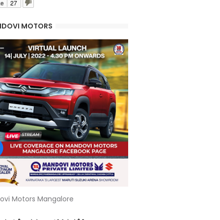
ke
27
DOVI MOTORS
ovi Motors Mangalore