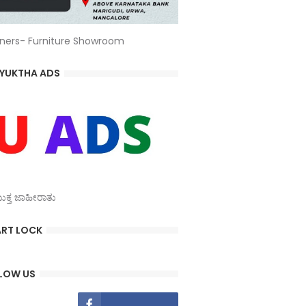
ners- Furniture Showroom
YUKTHA ADS
್ತ ಜಾಹೀರಾತು
RT LOCK
LOW US