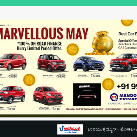
ಉಪಯುಕ್ತ ನ್ಯೂಸ್- ಲೋಕಲ್ ಎಕ್ಸ್