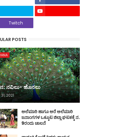
Twitch
ULAR POSTS
VANA
ನ: ನವಿಲು- ಹೊನಲು
 31, 2021
ಅಲೆಮಾರಿ ಹಾಗೂ ಅರೆ ಅಲೆಮಾರಿ
ಜನಾಂಗಗಳ ಒಕ್ಕೂಟ ಜಿಲ್ಲಾ ಘಟಕಕ್ಕೆ ನ.
9ರಂದು ಚಾಲನೆ