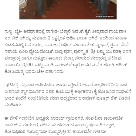
ಸುಳ್ಯ: ಬೈಕ್ ಅಪಘಾತದಲ್ಲಿ ನಾಗೇಶ್ ಬೆಳ್ಳಾರೆ ಇವರಿಗೆ ಕೈಗೆ ತೀವ್ರವಾದ ಗಾಯವಾಗಿ
ನರ ಕಟ್ ಆಗಿದ್ದು, ಸುಮಾರು 2 ಲಕ್ಷಕ್ಕಿಂತ ಅಧಿಕ ಖರ್ಚು ಆಗಿದೆ. ಇದರಿಂದ ತುಂಬಾ
ಬಡತನದಲ್ಲಿರುವ ಕಾರಣ, ಸಮಾಜದ ಆರ್ಥಿಕ ಸಹಾಯ ಕೇಳಿದ್ದು ಇದಕ್ಕೆ ಶ್ರಮ.. ಸೇವೆ..
ಸಹಾಯ ಎಂಬ ಧ್ಯೇಯದೊಂದಿಗೆ ಜಿಲ್ಲಾ ಪ್ರಶಸ್ತಿ ಪುರಸ್ಕೃತ ಶ್ರೀ ವಿಷ್ಣು ಯುವಶಕ್ತಿ ಬಳಗ
ಮಜ್ಜಾರಡ್ಕ ಹಾಗೂ ಪುತ್ತೂರು ತಾಲೂಕು ಕುಂಬ್ರ ವಲಯದ ಮಜ್ಜಾರಡ್ಕ ಘಟಕವು
ರೂಪಾಯಿ 10,100. ಒಟ್ಟು ಮಾಡಿ ನಾಗೇಶ್ ಬೆಳ್ಳಾರೆ ಅವರ ಮನೆಗೆ ಹೋಗಿ ಹರೀಶ್
ಕೋಡಿಯಡ್ಕ ಇವರು ಚೆಕ್ ವಿತರಿಸಿದರು.
ಘಟಕಕ್ಕೆ ಧನ್ಯವಾದ ಅರ್ಪಿಸಿದರು. ಹಾಗೂ ಇತ್ತೀಚೆಗೆ ಅನಾರೋಗ್ಯದಿಂದ ನಿಧನರಾದ
ದಿ.ವಸಂತ ತ್ಯಾಗರಾಜನಗರ ಇವರ ಕುಟುಂಬಕ್ಕೆ ಆರ್ಥಿಕವಾಗಿ ಕೈ ಜೋಡಿಸಿದ ಸಂಘಟನೆ
ಅವರ ತಂದೆಗೆ ಸಂಘಟನೆಯ ಮಾಜಿ ಅಧ್ಯಕ್ಷರಾದ ಜನಾರ್ಧನ್ ಮಜ್ಜಾರ್ ಚೆಕ್ ವಿತರಣೆ
ಮಾಡಿದರು.
ಈ ವೇಳೆ ಸಂಘಟನೆ ಅಧ್ಯಕ್ಷರು ಉದಯ್ ಸ್ವಾಮಿನಗರ, ಸಂಘಟನಾ ಕಾರ್ಯದರ್ಶಿ
ರಾಜೇಶ್ ಕೆ ಮಯೂರ, ಗೌರವ ಸಲಹೆಗರಾರದ ಸಾಂತಪ್ಪ ಪೂಜಾರಿ ಒಲ್ತಾಜೆ,
ಕೋಶಾಧಿಕಾರಿ ಗುರುಪ್ರಸಾದ್ ಮಜ್ಜಾರ್,ಕ್ರೀಡಾ ಕಾರ್ಯದರ್ಶಿ ಗೌತಮ್