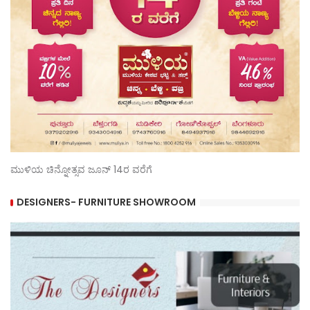
ಮುಳಿಯ ಚಿನ್ನೋತ್ಸವ ಜೂನ್ 14ರ ವರೆಗೆ
DESIGNERS- FURNITURE SHOWROOM