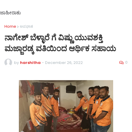
ಜಾಹೀರಾತು
Home
ಅಪಘಾತ
ನಾಗೇಶ್ ಬೆಳ್ಳಾರೆ ಗೆ ವಿಷ್ಣು ಯುವಶಕ್ತಿ
ಮಜ್ಜಾರಡ್ಕ ವತಿಯಿಂದ ಆರ್ಥಿಕ ಸಹಾಯ
0
by
harshitha
-
December 26, 2022