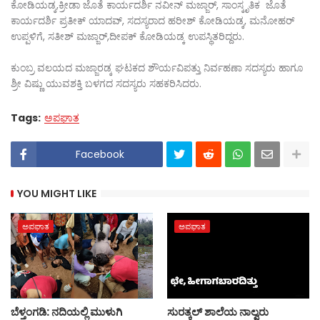
ಕೋಡಿಯಡ್ಕ,ಕ್ರೀಡಾ ಜೊತೆ ಕಾರ್ಯದರ್ಶಿ ನವೀನ್ ಮಜ್ಜಾರ್, ಸಾಂಸ್ಕೃತಿಕ ಜೊತೆ
ಕಾರ್ಯದರ್ಶಿ ಪ್ರತೀಕ್ ಯಾದವ್, ಸದಸ್ಯರಾದ ಹರೀಶ್ ಕೋಡಿಯಡ್ಕ, ಮನೋಹರ್
ಉಪ್ಪಳಿಗೆ, ಸತೀಶ್ ಮಜ್ಜಾರ್,ದೀಪಕ್ ಕೋಡಿಯಡ್ಕ ಉಪಸ್ಥಿತರಿದ್ದರು.
ಕುಂಬ್ರ ವಲಯದ ಮಜ್ಜಾರಡ್ಕ ಘಟಕದ ಶೌರ್ಯವಿಪತ್ತು ನಿರ್ವಹಣಾ ಸದಸ್ಯರು ಹಾಗೂ
ಶ್ರೀ ವಿಷ್ಣು ಯುವಶಕ್ತಿ ಬಳಗದ ಸದಸ್ಯರು ಸಹಕರಿಸಿದರು.
Tags:
ಅಪಘಾತ
Facebook
YOU MIGHT LIKE
ಅಪಘಾತ
ಅಪಘಾತ
ಬೆಳ್ತಂಗಡಿ: ನದಿಯಲ್ಲಿ ಮುಳುಗಿ
ಸುರತ್ಕಲ್‌ ಶಾಲೆಯ ನಾಲ್ವರು