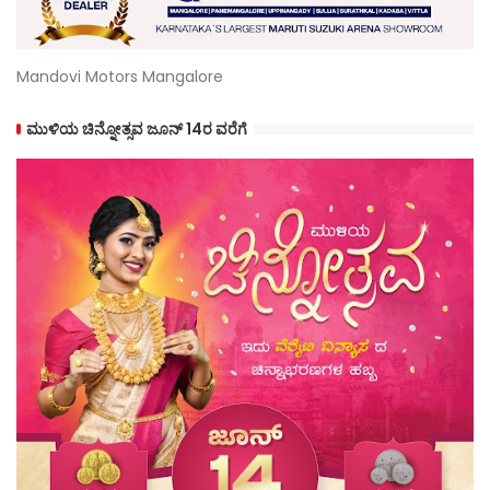
Mandovi Motors Mangalore
ಮುಳಿಯ ಚಿನ್ನೋತ್ಸವ ಜೂನ್ 14ರ ವರೆಗೆ