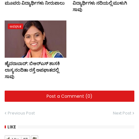
ಮೂವರು ವಿದ್ಯಾರ್ಥಿಗಳು ನೀರುಪಾಲು
ವಿದ್ಯಾರ್ಥಿಗಳು ನದಿಯಲ್ಲಿ ಮುಳುಗಿ
ಸಾವು
ಅಪಘಾತ
ಹೈದರಾಬಾದ್: ಬಿಆರ್‌ಎಸ್ ಶಾಸಕಿ
ಲಾಸ್ಯ ನಂದಿತಾ ರಸ್ತೆ ಅಪಘಾತದಲ್ಲಿ
ಸಾವು
Post a Comment (0)
Previous Post
Next Post
LIKE