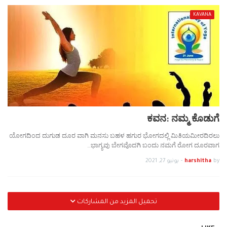
KAVANA
ಕವನ: ನಮ್ಮ ಕೊಡುಗೆ
ಯೋಗದಿಂದ ದುಗುಡ ದೂರ ವಾಗಿ ಮನಸು ಬಹಳ ಹಗುರ ಭೋಗದಲ್ಲಿ ಮಿತಿಯಮೀರದಿರಲು
ಭಾಗ್ಯವು ಬೇಗವೊದಗಿ ಬಂದು ನಮಗೆ ರೋಗ ದೂರವಾಗ…
by
harshitha
-
يونيو 27, 2021
تحميل المزيد من المشاركات