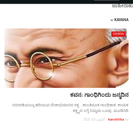
ಜಾಹೀರಾತು
KAVANA
KAVANA
ಕವನ: ಗಾಂಧಿಗಿಂದು ಜನ್ಮದಿನ
ನರನಾಡಿಯಲ್ಲೂ ಹರಿಯುವ ದೇಶಾಭಿಮಾನದ ರಕ್ತ... ಶಾಂತಿದೂತ ಗಾಂಧಿತಾತ. ಕಾಯಕ
ತತ್ತ್ವದ ಬಗ್ಗೆ ನಿಮ್ಮಯ ಒಲವು, ಮೂಡಿಸಿದಿ…
by
harshitha
-
أكتوبر 02, 2021