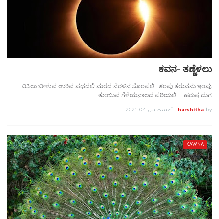
ಕವನ- ತಣ್ಣೆಳಲು
ಬಿಸಿಲು ಬೀಳುವ ಉರಿವ ಪಥದಲಿ ಮರದ ನೆರಳಿನ ಸೊಂಪಲಿ.. ತಂಪು ತರುವನು ಇಂಪು
ತುಂಬುವ ಗೆಳೆಯನಾಲದ ಪರಿಯಲಿ ... ಹರುಷ ದುಗ…
by
harshitha
-
أغسطس 04, 2021
KAVANA