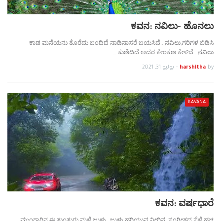
ಕವನ: ನವಿಲು- ಹೊನಲು
ಕಾಡ ಮನೆಯನು ತೊರೆದು ಬಂದಿದೆ ನಾಡಿನಾಸರೆ ಬಯಸಿದೆ.. ನವಿಲು,ಗರಿಗಳ ಬಿಡಿಸಿ
ಕುಣಿದಿದೆ ಅದರ ಕೇಂಕಣ ಕೇಳಿದೆ.. ನವಿಲು …
by
harshitha
-
يوليو 31, 2021
KAVANA
ಕವನ: ವರ್ಷಧಾರೆ