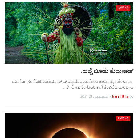
KAVANA
ಅಪ್ಪೆ ಬೂಡು ತುಲುನಾಡ್.
ಯಾನೊರ ತೂವೊಡು ತುಲುವನಾಡ್ ನ್ ಯಾನೊರ ತೂವೊಡು ತುಲುವಪ್ಪೆನ ಪೊರ್ಲುನು.
ಕೇನೊಡು ಕೇನೊಡು ತಾಸೆ ತೆಂಬರೆದ ದುನಿಪುನು. …
by
harshitha
-
أغسطس 21, 2021
KAVANA