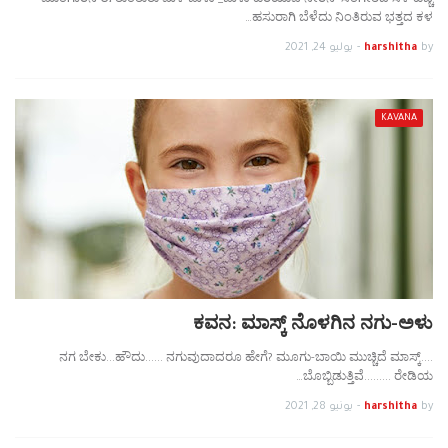
ಮುಂಗಾರಿನ ಈ ತುಂತುರು ಮಳೆ ಜುಳು _ಜುಳು ಹರಿಯುವ ನೀರಿನ ಸಂಗೀತದ ಸೆಳೆ ಹಚ್ಚ
ಹಸುರಾಗಿ ಬೆಳೆದು ನಿಂತಿರುವ ಭತ್ತದ ಕಳ…
by
harshitha
-
يوليو 24, 2021
KAVANA
ಕವನ: ಮಾಸ್ಕ್ ನೊಳಗಿನ ನಗು-ಅಳು
ನಗ ಬೇಕು...ಹೌದು...... ನಗುವುದಾದರೂ ಹೇಗೆ? ಮೂಗು-ಬಾಯಿ ಮುಚ್ಚಿದೆ ಮಾಸ್ಕ್....
ಬೊಬ್ಬಿಡುತ್ತಿವೆ......... ರೇಡಿಯ…
by
harshitha
-
يونيو 28, 2021