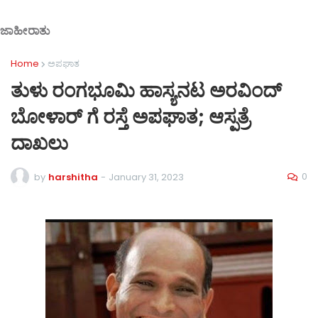
ಜಾಹೀರಾತು
Home
ಅಪಘಾತ
ತುಳು ರಂಗಭೂಮಿ ಹಾಸ್ಯನಟ ಅರವಿಂದ್
ಬೋಳಾರ್ ಗೆ ರಸ್ತೆ ಅಪಘಾತ; ಆಸ್ಪತ್ರೆ
ದಾಖಲು
0
by
harshitha
-
January 31, 2023