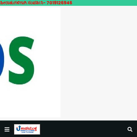
ಗಿ ಸಂಪರ್ಕಿಸಿ- 7019126946