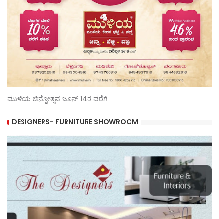
ಮುಳಿಯ ಚಿನ್ನೋತ್ಸವ ಜೂನ್ 14ರ ವರೆಗೆ
DESIGNERS- FURNITURE SHOWROOM