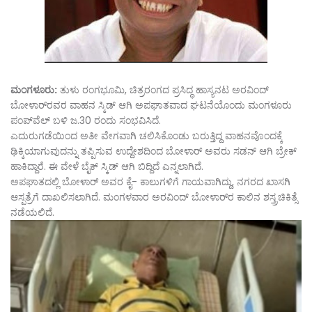
ಮಂಗಳೂರು:
ತುಳು ರಂಗಭೂಮಿ, ಚಿತ್ರರಂಗದ ಪ್ರಸಿದ್ಧ ಹಾಸ್ಯನಟ ಅರವಿಂದ್
ಬೋಳಾರ್‌ರವರ ವಾಹನ ಸ್ಕಿಡ್ ಆಗಿ ಅಪಘಾತವಾದ ಘಟನೆಯೊಂದು ಮಂಗಳೂರು
ಪಂಪ್‌ವೆಲ್ ಬಳಿ ಜ.30 ರಂದು ಸಂಭವಿಸಿದೆ.
ಎದುರುಗಡೆಯಿಂದ ಅತೀ ವೇಗವಾಗಿ ಚಲಿಸಿಕೊಂಡು ಬರುತ್ತಿದ್ದ ವಾಹನವೊಂದಕ್ಕೆ
ಢಿಕ್ಕಿಯಾಗುವುದನ್ನು ತಪ್ಪಿಸುವ ಉದ್ದೇಶದಿಂದ ಬೋಳಾರ್ ಅವರು ಸಡನ್‌ ಆಗಿ ಬ್ರೇಕ್‌
ಹಾಕಿದ್ದಾರೆ. ಈ ವೇಳೆ ಬೈಕ್‌ ಸ್ಕಿಡ್‌ ಆಗಿ ಬಿದ್ದಿದೆ ಎನ್ನಲಾಗಿದೆ.
ಅಪಘಾತದಲ್ಲಿ ಬೋಳಾರ್‌ ಅವರ ಕೈ- ಕಾಲುಗಳಿಗೆ ಗಾಯವಾಗಿದ್ದು, ನಗರದ ಖಾಸಗಿ
ಆಸ್ಪತ್ರೆಗೆ ದಾಖಲಿಸಲಾಗಿದೆ. ಮಂಗಳವಾರ ಅರವಿಂದ್ ಬೋಳಾರ್‌ರ ಕಾಲಿನ ಶಸ್ತ್ರಚಿಕಿತ್ಸೆ
ನಡೆಯಲಿದೆ.