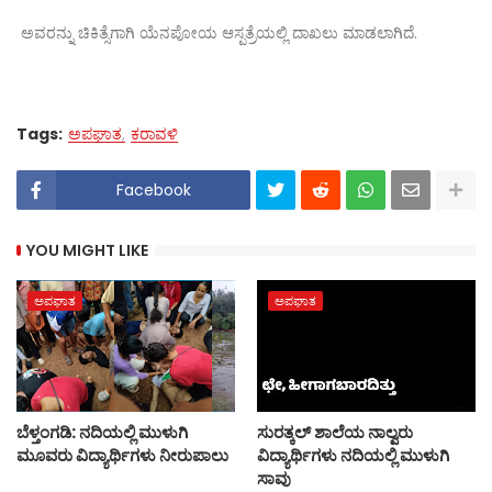
ಅವರನ್ನು ಚಿಕಿತ್ಸೆಗಾಗಿ ಯೆನಪೋಯ ಆಸ್ಪತ್ರೆಯಲ್ಲಿ ದಾಖಲು ಮಾಡಲಾಗಿದೆ.
Tags:
ಅಪಘಾತ
ಕರಾವಳಿ
Facebook
YOU MIGHT LIKE
ಅಪಘಾತ
ಅಪಘಾತ
ಬೆಳ್ತಂಗಡಿ: ನದಿಯಲ್ಲಿ ಮುಳುಗಿ
ಸುರತ್ಕಲ್‌ ಶಾಲೆಯ ನಾಲ್ವರು
ಮೂವರು ವಿದ್ಯಾರ್ಥಿಗಳು ನೀರುಪಾಲು
ವಿದ್ಯಾರ್ಥಿಗಳು ನದಿಯಲ್ಲಿ ಮುಳುಗಿ
ಸಾವು