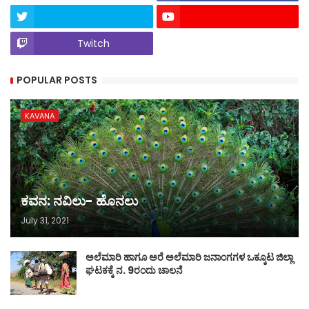
Twitch
POPULAR POSTS
KAVANA
ಕವನ: ನವಿಲು- ಹೊನಲು
July 31, 2021
ಅಲೆಮಾರಿ ಹಾಗೂ ಅರೆ ಅಲೆಮಾರಿ ಜನಾಂಗಗಳ ಒಕ್ಕೂಟ ಜಿಲ್ಲಾ
ಘಟಕಕ್ಕೆ ನ. 9ರಂದು ಚಾಲನೆ