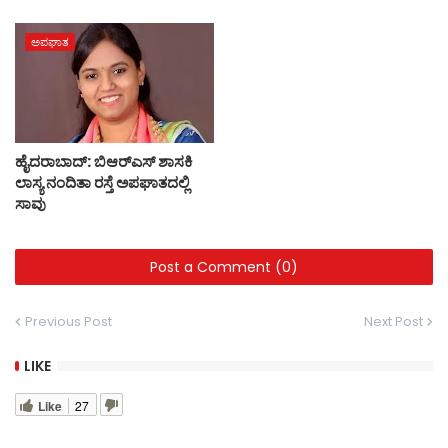
ಅಪಘಾತ
ಹೈದರಾಬಾದ್: ಬಿಆರ್‌ಎಸ್ ಶಾಸಕಿ
ಲಾಸ್ಯ ನಂದಿತಾ ರಸ್ತೆ ಅಪಘಾತದಲ್ಲಿ
ಸಾವು
Post a Comment (0)
Previous Post
Next Post
LIKE
Like
27