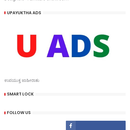
UPAYUKTHA ADS
ಉಪಯುಕ್ತ ಜಾಹೀರಾತು
SMART LOCK
FOLLOW US