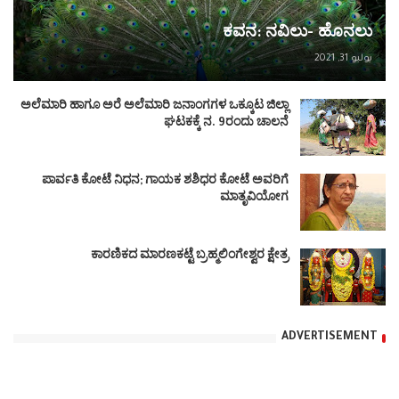
ಕವನ: ನವಿಲು- ಹೊನಲು
يوليو 31, 2021
ಅಲೆಮಾರಿ ಹಾಗೂ ಅರೆ ಅಲೆಮಾರಿ ಜನಾಂಗಗಳ ಒಕ್ಕೂಟ ಜಿಲ್ಲಾ
ಘಟಕಕ್ಕೆ ನ. 9ರಂದು ಚಾಲನೆ
ಪಾರ್ವತಿ ಕೋಟೆ ನಿಧನ; ಗಾಯಕ ಶಶಿಧರ ಕೋಟೆ ಅವರಿಗೆ
ಮಾತೃವಿಯೋಗ
ಕಾರಣಿಕದ ಮಾರಣಕಟ್ಟೆ ಬ್ರಹ್ಮಲಿಂಗೇಶ್ವರ ಕ್ಷೇತ್ರ
ADVERTISEMENT