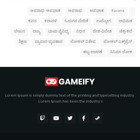
ಅಪರಾಧ- ಅಪಘಾತ
ಅಪರಾಧ
ಅಪಘಾತ
Kavana
ಕವನ
ಕರಾವಳಿ
ಓದುಗರ ವೇದಿಕೆ
ಉದ್ಯೋಗ
ಅಭಿಮತ
ಲೇಖನ
ರಾಜ್ಯ
ಭಾಷಾ ವೈವಿಧ್ಯ
ನಿಧನ
ದೇಶ-ವಿದೇಶ
ಚಿತ್ರ-ಕಲೆ
ಶಿಕ್ಷಣ
ವ್ಯಾಪಾರ-ವ್ಯವಹಾರ
ಲೋಕಲ್ ವಿಶೇಷ
ಲೋಕಲ್ ಎಕ್ಸ್‌ಪ್ರೆಸ್
ಹಬ್ಬ-ಆಚರಣೆ
ಸಿನಿಮಾ ಲೋಕ
Lorem Ipsum is simply dummy text of the printing and typesetting industry.
Lorem Ipsum has been the industry's.