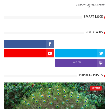
ಉಪಯುಕ್ತ ಜಾಹೀರಾತು
SMART LOCK
FOLLOW US
Twitch
POPULAR POSTS
KAVANA