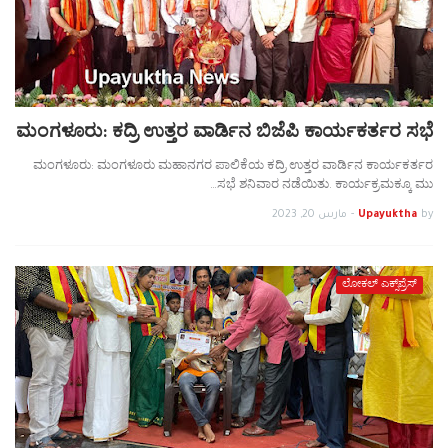
ಮಂಗಳೂರು: ಕದ್ರಿ ಉತ್ತರ ವಾರ್ಡಿನ ಬಿಜೆಪಿ ಕಾರ್ಯಕರ್ತರ ಸಭೆ
ಮಂಗಳೂರು: ಮಂಗಳೂರು ಮಹಾನಗರ ಪಾಲಿಕೆಯ ಕದ್ರಿ ಉತ್ತರ ವಾರ್ಡಿನ ಕಾರ್ಯಕರ್ತರ
ಸಭೆ ಶನಿವಾರ ನಡೆಯಿತು. ಕಾರ್ಯಕ್ರಮಕ್ಕೂ ಮು…
by
Upayuktha
-
مارس 20, 2023
ಲೋಕಲ್ ಎಕ್ಸ್‌ಪ್ರೆಸ್