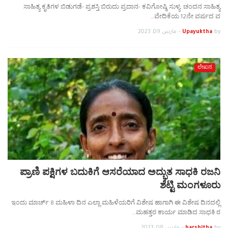
ಸಾಹಿತ್ಯ ಕೃತಿಗಳ ಬಿಡುಗಡೆ- ಪ್ರಶಸ್ತಿ ಬಿರುದು ಪ್ರದಾನ- ಕವಿಗೋಷ್ಠಿ ಸುಳ್ಯ: ಚಂದನ ಸಾಹಿತ್ಯ
ವೇದಿಕೆಯ 12ನೇ ವರ್ಷದ ವ…
by
Upayuktha
-
مارس 09, 2023
ಲೇಖನ
ಪ್ರಾಣಿ ಪಕ್ಷಿಗಳ ಬದುಕಿಗೆ ಆಸರೆಯಾದ ಅದ್ಭುತ ಸಾಧಕಿ ರಜನಿ
ಶೆಟ್ಟಿ ಮಂಗಳೂರು
ಇಂದು ಮಾರ್ಚ್ 8 ಮಹಿಳಾ ದಿನ ಎಲ್ಲಾ ಮಹಿಳೆಯರಿಗೆ ವಿಶೇಷ ಹಾಗಾಗಿ ಈ ವಿಶೇಷ ದಿನದಲ್ಲಿ
ಮಹತ್ತರ ಕಾರ್ಯ ಮಾಡಿದ ಸಾಧಕಿ ರ…