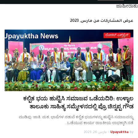
ಜಾಹೀರಾತು
عرض المشاركات من مارس, 2023
ಲೋಕಲ್ ಎಕ್ಸ್‌ಪ್ರೆಸ್
ಕಲ್ಪಿತ ಭಯ ಹುಟ್ಟಿಸಿ ಸಮಾಜವ ಒಡೆಯದಿರಿ: ಉಳ್ಳಾಲ
ತಾಲೂಕು ಸಾಹಿತ್ಯ ಸಮ್ಮೇಳನದಲ್ಲಿ ಪ್ರೊ ಚಿನ್ನಪ್ಪ ಗೌಡ
ಮುಡಿಪು: ಜಾತಿ, ಮತ, ಭಾಷೆಗಳ ನಡುವೆ ಕಲ್ಪಿತ ಭಯಗಳನ್ನು ಹುಟ್ಟಿಸಿ ಸಮಾಜವನ್ನು
ಒಡೆಯುವ ಕಾರ್ಯ ರಾಜಕೀಯ ಲಾಭಕ್ಕಾಗಿ ನಡೆ…
by
Upayuktha
-
مارس 26, 2023