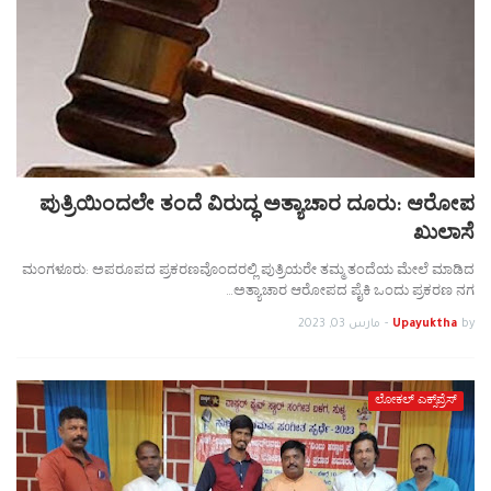
ಪುತ್ರಿಯಿಂದಲೇ ತಂದೆ ವಿರುದ್ಧ ಅತ್ಯಾಚಾರ ದೂರು: ಆರೋಪ
ಖುಲಾಸೆ
ಮಂಗಳೂರು: ಅಪರೂಪದ ಪ್ರಕರಣವೊಂದರಲ್ಲಿ ಪುತ್ರಿಯರೇ ತಮ್ಮ ತಂದೆಯ ಮೇಲೆ ಮಾಡಿದ
ಅತ್ಯಾಚಾರ ಆರೋಪದ ಪೈಕಿ ಒಂದು ಪ್ರಕರಣ ನಗ…
by
Upayuktha
-
مارس 03, 2023
ಲೋಕಲ್ ಎಕ್ಸ್‌ಪ್ರೆಸ್