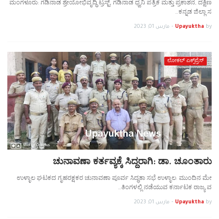
ಮಂಗಳೂರು: ಗಡಿನಾಡ ಶ್ರೇಯೋಭಿವೃದ್ಧಿ‌ ಟ್ರಸ್ಟ್, ಗಡಿನಾಡ ಧ್ವನಿ ಪತ್ರಿಕೆ ಮತ್ತು ಪ್ರಕಾಶನ, ದಕ್ಷಿಣ
ಕನ್ನಡ ಜಿಲ್ಲಾ ಸ…
by
Upayuktha
-
مارس 01, 2023
ಲೋಕಲ್ ಎಕ್ಸ್‌ಪ್ರೆಸ್
ಚುನಾವಣಾ ಕರ್ತವ್ಯಕ್ಕೆ ಸಿದ್ದರಾಗಿ: ಡಾ. ಚೂಂತಾರು
ಉಳ್ಳಾಲ ಘಟಕದ ಗೃಹರಕ್ಷಕರ ಚುನಾವಣಾ ಪೂರ್ವ ಸಿದ್ಧತಾ ಸಭೆ ಉಳ್ಳಾಲ: ಮುಂದಿನ ಮೇ
ತಿಂಗಳಲ್ಲಿ ನಡೆಯುವ ಕರ್ನಾಟಕ ರಾಜ್ಯ ವ…
by
Upayuktha
-
مارس 01, 2023