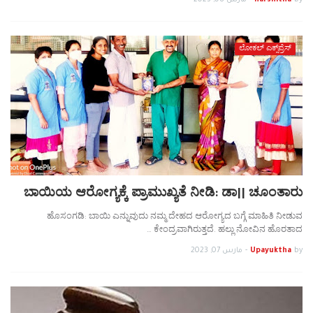
by
harshitha
-
مارس 08, 2023
ಲೋಕಲ್ ಎಕ್ಸ್‌ಪ್ರೆಸ್
ಬಾಯಿಯ ಆರೋಗ್ಯಕ್ಕೆ ಪ್ರಾಮುಖ್ಯತೆ ನೀಡಿ: ಡಾ|| ಚೂಂತಾರು
ಹೊಸಂಗಡಿ: ಬಾಯಿ ಎನ್ನುವುದು ನಮ್ಮ ದೇಹದ ಆರೋಗ್ಯದ ಬಗ್ಗೆ ಮಾಹಿತಿ ನೀಡುವ
ಕೇಂದ್ರವಾಗಿರುತ್ತದೆ. ಹಲ್ಲು ನೋವಿನ ಹೊರತಾದ …
by
Upayuktha
-
مارس 07, 2023