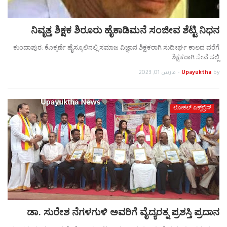
ನಿವೃತ್ತ ಶಿಕ್ಷಕ ಶಿರೂರು ಹೈಕಾಡಿಮನೆ ಸಂಜೀವ ಶೆಟ್ಟಿ ನಿಧನ
ಕುಂದಾಪುರ: ಕೊಕ್ಕರ್ಣೆ ಹೈಸ್ಕೂಲಿನಲ್ಲಿ ಸಮಾಜ ವಿಜ್ಞಾನ ಶಿಕ್ಷಕರಾಗಿ ಸುದೀರ್ಘ ಕಾಲದ ವರೆಗೆ
ಶಿಕ್ಷಕರಾಗಿ ಸೇವೆ ಸಲ್ಲಿ…
by
Upayuktha
-
مارس 01, 2023
ಲೋಕಲ್ ಎಕ್ಸ್‌ಪ್ರೆಸ್
ಡಾ. ಸುರೇಶ ನೆಗಳಗುಳಿ ಅವರಿಗೆ ವೈದ್ಯರತ್ನ ಪ್ರಶಸ್ತಿ ಪ್ರದಾನ