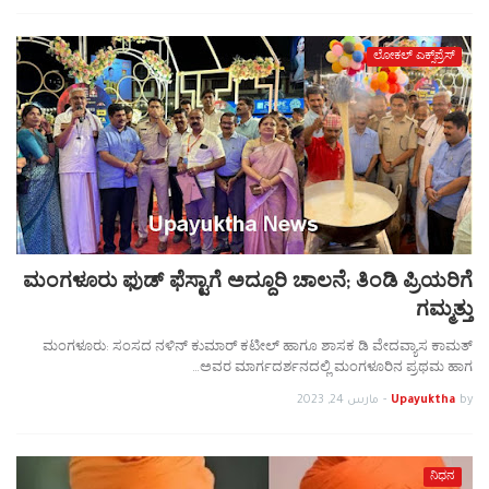
ಲೋಕಲ್ ಎಕ್ಸ್‌ಪ್ರೆಸ್
ಮಂಗಳೂರು ಫುಡ್ ಫೆಸ್ಟಾಗೆ ಅದ್ದೂರಿ ಚಾಲನೆ; ತಿಂಡಿ ಪ್ರಿಯರಿಗೆ
ಗಮ್ಮತ್ತು
ಮಂಗಳೂರು: ಸಂಸದ ನಳಿನ್ ಕುಮಾರ್ ಕಟೀಲ್ ಹಾಗೂ ಶಾಸಕ ಡಿ ವೇದವ್ಯಾಸ ಕಾಮತ್
ಅವರ ಮಾರ್ಗದರ್ಶನದಲ್ಲಿ ಮಂಗಳೂರಿನ ಪ್ರಥಮ ಹಾಗ…
by
Upayuktha
-
مارس 24, 2023
ನಿಧನ