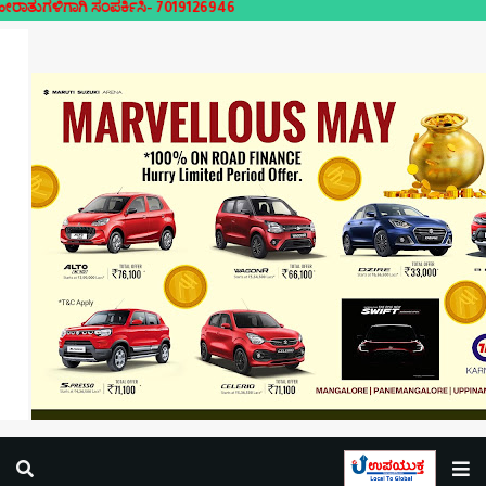
ಂಪರ್ಕಿಸಿ- 7019126946