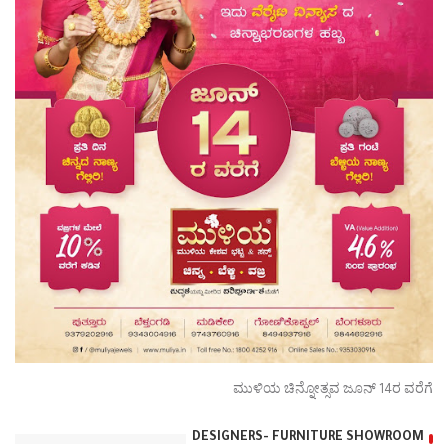
ಮುಳಿಯ ಚಿನ್ನೋತ್ಸವ ಜೂನ್ 14ರ ವರೆಗೆ
DESIGNERS- FURNITURE SHOWROOM