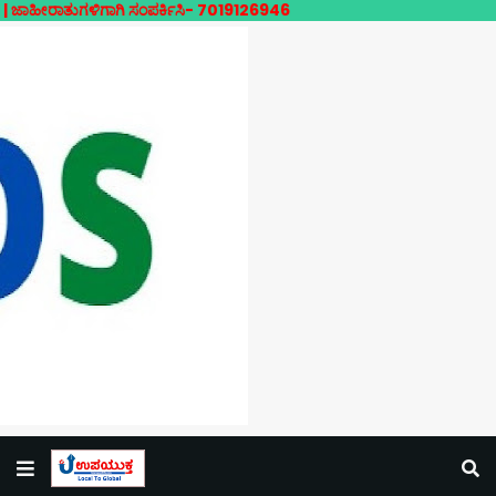
ಗಳಿಗಾಗಿ ಸಂಪರ್ಕಿಸಿ- 7019126946