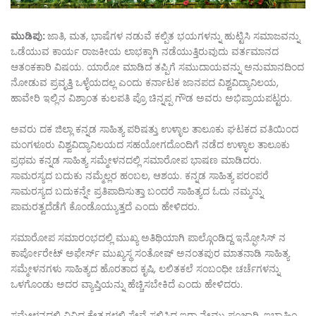
ಮುಡಿಪು:
ಜಾತಿ, ಮತ, ಭಾಷೆಗಳ ನಡುವೆ ಕಲ್ಪಿತ ಭಯಗಳನ್ನು ಹುಟ್ಟಿಸಿ ಸಮಾಜವನ್ನು
ಒಡೆಯುವ ಕಾರ್ಯ ರಾಜಕೀಯ ಲಾಭಕ್ಕಾಗಿ ನಡೆಯುತ್ತಿರುವುದು ವರ್ತಮಾನದ
ಆತಂಕಕಾರಿ ವಿಷಯ. ಯಾರೋ ಮಾಡಿದ ತಪ್ಪಿಗೆ ಸಮುದಾಯವನ್ನು ಅನುಮಾನದಿಂದ
ನೋಡುವ ಪ್ರವೃತ್ತಿ ಒಳ್ಳೆಯದಲ್ಲ ಎಂದು ಕರ್ನಾಟಕ ಜಾನಪದ ವಿಶ್ವವಿದ್ಯಾನಿಲಯ,
ಹಾವೇರಿ ಇಲ್ಲಿನ ವಿಶ್ರಾಂತ ಕುಲಪತಿ ಪ್ರೊ ಚಿನ್ನಪ್ಪ ಗೌಡ ಅವರು ಅಭಿಪ್ರಾಯಪಟ್ಟರು.
ಅವರು ದಕ ಜಿಲ್ಲಾ ಕನ್ನಡ ಸಾಹಿತ್ಯ ಪರಿಷತ್ತು ಉಳ್ಳಾಲ ತಾಲೂಕು ಘಟಕದ ವತಿಯಿಂದ
ಮಂಗಳೂರು ವಿಶ್ವವಿದ್ಯಾನಿಲಯದ ಸಹಯೋಗದೊಂದಿಗೆ ನಡೆದ ಉಳ್ಳಾಲ ತಾಲೂಕು
ಪ್ರಥಮ ಕನ್ನಡ ಸಾಹಿತ್ಯ ಸಮ್ಮೇಳನದಲ್ಲಿ ಸಮಾರೋಪ ಭಾಷಣ ಮಾಡಿದರು.
ಸಾಮರಸ್ಯದ ಬದುಕು ನಮ್ಮೆಲ್ಲರ ಹಂಬಲ, ಆಶಯ. ಕನ್ನಡ ಸಾಹಿತ್ಯ ಪರಂಪರೆ
ಸಾಮರಸ್ಯದ ಬದುಕನ್ನೇ ಪ್ರತಿಪಾದಿಸುತ್ತಾ ಬಂದರೆ ಸಾಹಿತ್ಯದ ಓದು ನಮ್ಮನ್ನು
ಪಾಮರತ್ವದೆಡೆಗೆ ಕೊಂಡೊಯ್ಯುತ್ತದೆ ಎಂದು ಹೇಳಿದರು.
ಸಮಾರೋಪ ಸಮಾರಂಭದಲ್ಲಿ ಮುಖ್ಯ ಅತಿಥಿಯಾಗಿ ಪಾಲ್ಗೊಂಡಿದ್ದ ಇನ್ಫೋಸಿಸ್ ನ
ಕಾರ್ಪೋರೇಟ್ ಅಫೇರ್ಸ್ ಮುಖ್ಯಸ್ಥ ಸಂತೋಷ್ ಅನಂತಪುರ ಮಾತನಾಡಿ ಸಾಹಿತ್ಯ
ಸಮ್ಮೇಳನಗಳು ಸಾಹಿತ್ಯದ ಹೊರತಾದ ಕೃಷಿ, ಲಲಿತಕಲೆ ಸಂಬಂಧೀ ಚರ್ಚೆಗಳನ್ನು
ಒಳಗೊಂಡು ಅದರ ವ್ಯಾಪ್ತಿಯನ್ನು ಹೆಚ್ಚಿಸಬೇಕಿದೆ ಎಂದು ಹೇಳಿದರು.
ಸಮ್ಮೇಳನದಲ್ಲಿ ವಿವಿಧ ಕ್ಷೇತ್ರಗಳಲ್ಲಿ ಸೇವೆ ಸಲ್ಲಿಸಿದ ಇರಾ ನೇಮು ಪೂಜಾರಿ, ಇಬ್ರಾಹಿಂ