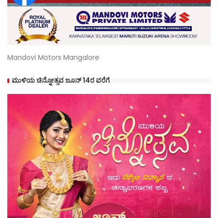
Mandovi Motors Mangalore
ಮುಳಿಯ ಚಿನ್ನೋತ್ಸವ ಜೂನ್ 14ರ ವರೆಗೆ