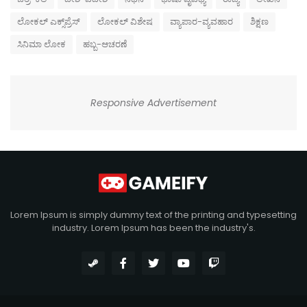
ಲೋಕಲ್ ಎಕ್ಸ್‌ಪ್ರೆಸ್
ಲೋಕಲ್ ವಿಶೇಷ
ವ್ಯಾಪಾರ-ವ್ಯವಹಾರ
ಶಿಕ್ಷಣ
ಸಿನಿಮಾ ಲೋಕ
ಹಬ್ಬ-ಆಚರಣೆ
Responsive Advertisement
Lorem Ipsum is simply dummy text of the printing and typesetting
industry. Lorem Ipsum has been the industry's.