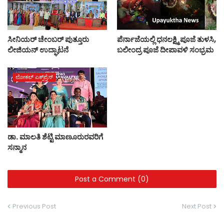
ಸೀನಿಯರ್ ಚೇಂಬರ್ ಪುತ್ತೂರು
ಪೆರ್ನಾಜೆಯಲ್ಲಿ ಧನಲಕ್ಷ್ಮಿ ಪೂಜೆ ತುಳಸಿ,
ಲೀಜಿಯನ್ ಉದ್ಘಾಟನೆ
ಬಲೀಂದ್ರ ಪೂಜೆ ದೀಪಾವಳಿ ಸಂಭ್ರಮ
ಲೋಕಲ್ ಎಕ್ಸ್‌ಪ್ರೆಸ್
ಡಾ. ಮಾಲತಿ ಶೆಟ್ಟಿ ಮಾಣೂರುರವರಿಗೆ
ಸನ್ಮಾನ
Post a Comment (0)
Previous Post
Next Post