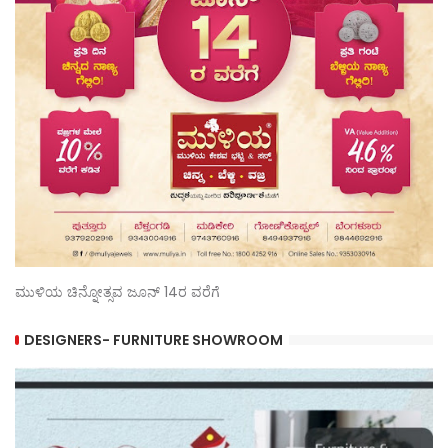
ಮುಳಿಯ ಚಿನ್ನೋತ್ಸವ ಜೂನ್ 14ರ ವರೆಗೆ
DESIGNERS- FURNITURE SHOWROOM