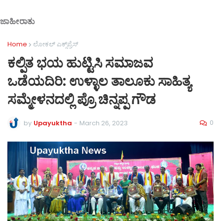
ಜಾಹೀರಾತು
Home
ಲೋಕಲ್ ಎಕ್ಸ್‌ಪ್ರೆಸ್
ಕಲ್ಪಿತ ಭಯ ಹುಟ್ಟಿಸಿ ಸಮಾಜವ
ಒಡೆಯದಿರಿ: ಉಳ್ಳಾಲ ತಾಲೂಕು ಸಾಹಿತ್ಯ
ಸಮ್ಮೇಳನದಲ್ಲಿ ಪ್ರೊ ಚಿನ್ನಪ್ಪ ಗೌಡ
0
by
Upayuktha
-
March 26, 2023