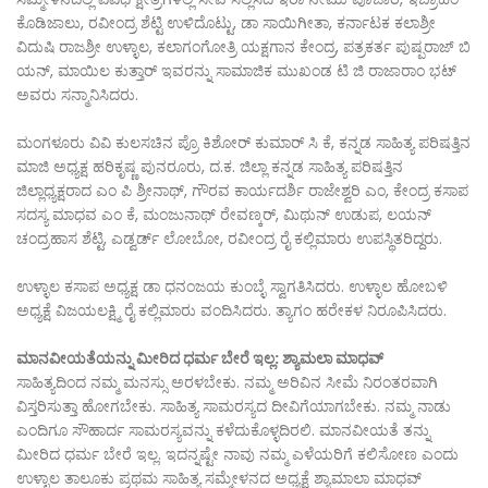
ಕೊಡಿಜಾಲು, ರವೀಂದ್ರ ಶೆಟ್ಟಿ ಉಳಿದೊಟ್ಟು, ಡಾ ಸಾಯಿಗೀತಾ, ಕರ್ನಾಟಕ ಕಲಾಶ್ರೀ
ವಿದುಷಿ ರಾಜಶ್ರೀ ಉಳ್ಳಾಲ, ಕಲಾಗಂಗೋತ್ರಿ ಯಕ್ಷಗಾನ ಕೇಂದ್ರ, ಪತ್ರಕರ್ತ ಪುಷ್ಪರಾಜ್ ಬಿ
ಯನ್, ಮಾಯಿಲ ಕುತ್ತಾರ್ ಇವರನ್ನು ಸಾಮಾಜಿಕ ಮುಖಂಡ ಟಿ ಜಿ ರಾಜಾರಾಂ ಭಟ್
ಅವರು ಸನ್ಮಾನಿಸಿದರು.
ಮಂಗಳೂರು ವಿವಿ ಕುಲಸಚಿನ ಪ್ರೊ ಕಿಶೋರ್ ಕುಮಾರ್ ಸಿ ಕೆ, ಕನ್ನಡ ಸಾಹಿತ್ಯ ಪರಿಷತ್ತಿನ
ಮಾಜಿ ಅಧ್ಯಕ್ಷ ಹರಿಕೃಷ್ಣ ಪುನರೂರು, ದ.ಕ. ಜಿಲ್ಲಾ ಕನ್ನಡ ಸಾಹಿತ್ಯ ಪರಿಷತ್ತಿನ
ಜಿಲ್ಲಾಧ್ಯಕ್ಷರಾದ ಎಂ ಪಿ ಶ್ರೀನಾಥ್, ಗೌರವ ಕಾರ್ಯದರ್ಶಿ ರಾಜೇಶ್ವರಿ ಎಂ, ಕೇಂದ್ರ ಕಸಾಪ
ಸದಸ್ಯ ಮಾಧವ ಎಂ ಕೆ, ಮಂಜುನಾಥ್ ರೇವಣ್ಕರ್, ಮಿಥುನ್ ಉಡುಪ, ಲಯನ್
ಚಂದ್ರಹಾಸ ಶೆಟ್ಟಿ, ಎಡ್ವರ್ಡ್ ಲೋಬೋ, ರವೀಂದ್ರ ರೈ ಕಲ್ಲಿಮಾರು ಉಪಸ್ಥಿತರಿದ್ದರು.
ಉಳ್ಳಾಲ ಕಸಾಪ ಅಧ್ಯಕ್ಷ ಡಾ ಧನಂಜಯ ಕುಂಬ್ಳೆ ಸ್ವಾಗತಿಸಿದರು. ಉಳ್ಳಾಲ ಹೋಬಳಿ
ಅಧ್ಯಕ್ಷೆ ವಿಜಯಲಕ್ಷ್ಮಿ ರೈ ಕಲ್ಲಿಮಾರು ವಂದಿಸಿದರು. ತ್ಯಾಗಂ ಹರೇಕಳ ನಿರೂಪಿಸಿದರು.
ಮಾನವೀಯತೆಯನ್ನು ಮೀರಿದ ಧರ್ಮ ಬೇರೆ ಇಲ್ಲ: ಶ್ಯಾಮಲಾ ಮಾಧವ್
ಸಾಹಿತ್ಯದಿಂದ ನಮ್ಮ ಮನಸ್ಸು ಅರಳಬೇಕು. ನಮ್ಮ ಅರಿವಿನ ಸೀಮೆ ನಿರಂತರವಾಗಿ
ವಿಸ್ತರಿಸುತ್ತಾ ಹೋಗಬೇಕು. ಸಾಹಿತ್ಯ ಸಾಮರಸ್ಯದ ದೀವಿಗೆಯಾಗಬೇಕು. ನಮ್ಮ ನಾಡು
ಎಂದಿಗೂ ಸೌಹಾರ್ದ ಸಾಮರಸ್ಯವನ್ನು ಕಳೆದುಕೊಳ್ಳದಿರಲಿ. ಮಾನವೀಯತೆ ತನ್ನು
ಮೀರಿದ ಧರ್ಮ ಬೇರೆ ಇಲ್ಲ. ಇದನ್ನಷ್ಟೇ ನಾವು ನಮ್ಮ ಎಳೆಯರಿಗೆ ಕಲಿಸೋಣ ಎಂದು
ಉಳ್ಳಾಲ ತಾಲೂಕು ಪ್ರಥಮ ಸಾಹಿತ್ಯ ಸಮ್ಮೇಳನದ ಅಧ್ಯಕ್ಷೆ ಶ್ಯಾಮಾಲಾ ಮಾಧವ್