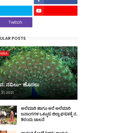
Twitch
ULAR POSTS
VANA
ನ: ನವಿಲು- ಹೊನಲು
 31, 2021
ಅಲೆಮಾರಿ ಹಾಗೂ ಅರೆ ಅಲೆಮಾರಿ
ಜನಾಂಗಗಳ ಒಕ್ಕೂಟ ಜಿಲ್ಲಾ ಘಟಕಕ್ಕೆ ನ.
9ರಂದು ಚಾಲನೆ