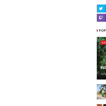
POP
KA
ಕವ
July