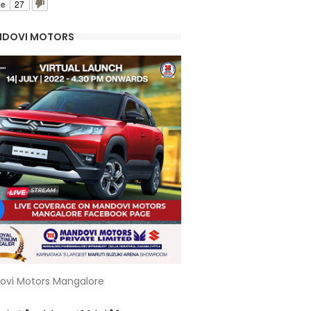
ke
27
DOVI MOTORS
ovi Motors Mangalore