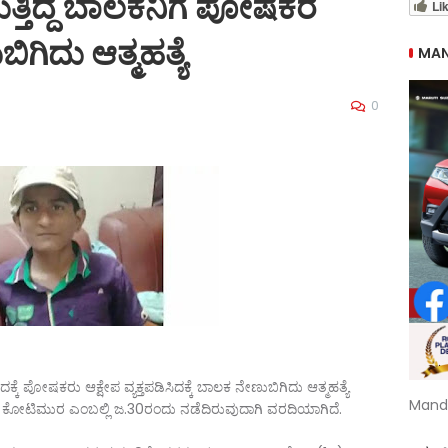
್ತಿದ್ದ ಬಾಲಕನಿಗೆ ಪೋಷಕರ
Li
ಗಿದು ಆತ್ಮಹತ್ಯೆ
MAN
0
 ಪೋಷಕರು ಆಕ್ಷೇಪ ವ್ಯಕ್ತಪಡಿಸಿದಕ್ಕೆ ಬಾಲಕ ನೇಣುಬಿಗಿದು ಆತ್ಮಹತ್ಯೆ
Mand
ಿಮುರ ಎಂಬಲ್ಲಿ ಜ.30ರಂದು ನಡೆದಿರುವುದಾಗಿ ವರದಿಯಾಗಿದೆ.