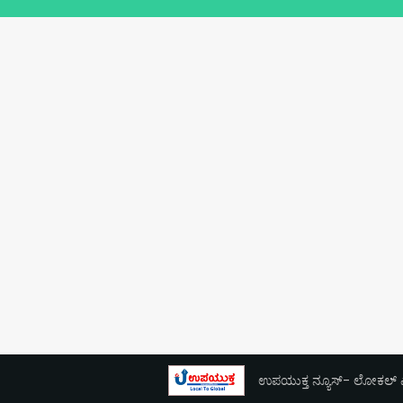
ಉಪಯುಕ್ತ ನ್ಯೂಸ್- ಲೋಕಲ್ ಎಕ್ಸ್