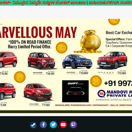
ಿನ ನಿಮ್ಮದೇ ಸುದ್ದಿಗಳ ಲೋಕಲ್ ಜಾಲತಾಣ | ಜಾಹೀರಾತುಗಳಿಗಾಗಿ ಸಂಪರ್ಕಿಸಿ- 70191