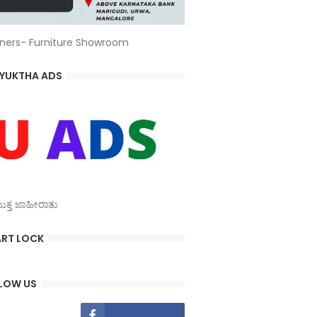
ners- Furniture Showroom
YUKTHA ADS
್ತ ಜಾಹೀರಾತು
RT LOCK
LOW US