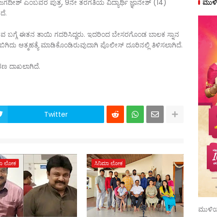
ಮುಳಿ
ದೀಶ್ ಎಂಬವರ ಪುತ್ರ, 9ನೇ ತರಗತಿಯ ವಿದ್ಯಾರ್ಥಿ ಜ್ಞಾನೇಶ್ (14)
ದೆ.
ರುವ ಬಗ್ಗೆ ಈತನ ತಾಯಿ ಗದರಿಸಿದ್ದರು. ಇದರಿಂದ ಬೇಸರಗೊಂಡ ಬಾಲಕ ಸ್ನಾನ
ಗಿದು ಆತ್ಮಹತ್ಯೆ ಮಾಡಿಕೊಂಡಿರುವುದಾಗಿ ಪೊಲೀಸ್ ದೂರಿನಲ್ಲಿ ತಿಳಿಸಲಾಗಿದೆ.
ಕರಣ ದಾಖಲಾಗಿದೆ.
Twitter
ಮಾ ಲೋಕ
ಸಿನಿಮಾ ಲೋಕ
ಮುಳಿಯ