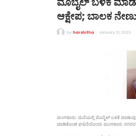
ಮೊಬೈಲ್ ಬಳಕೆ ಮಾಡುತ
ಆಕ್ಷೇಪ; ಬಾಲಕ ನೇಣುಬಿ
by
harshitha
-
January 31, 2023
ಮಂಗಳೂರು: ಮನೆಯಲ್ಲಿ ಮೊಬೈಲ್ ಬಳಕೆ ಮಾಡುವುದಕ್ಕೆ
ಮಾಡಿಕೊಂಡ ಘಟನೆಯೊಂದು ಮಂಗಳೂರು ನಗರದ ಕೋಟ