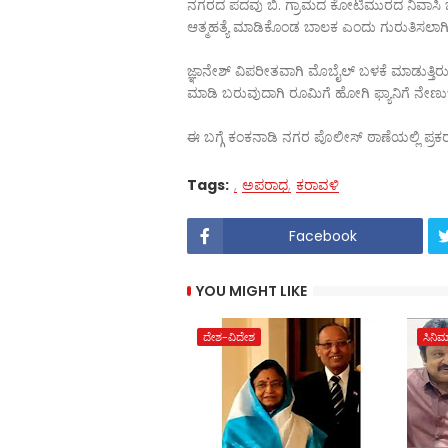
ನಗರದ ಪದವು ಬಿ. ಗ್ರಾಮದ ಕೋಟಿಮುರದ ನಿವಾಸಿ ಜಗ
ಆತ್ಮಹತ್ಯೆ ಮಾಡಿಕೊಂಡ ಬಾಲಕ ಎಂದು ಗುರುತಿಸಲಾಗಿ
ಜ್ಞಾನೇಶ್ ವಿಪರೀತವಾಗಿ ಮೊಬೈಲ್ ಬಳಕೆ ಮಾಡುತ್ತಿ
ಮಾಡಿ ಬರುವುದಾಗಿ ರೂಮಿಗೆ ಹೋಗಿ ಫ್ಯಾನಿಗೆ ನೇಣುಬಿ
ಈ ಬಗ್ಗೆ ಕಂಕನಾಡಿ ನಗರ ಪೊಲೀಸ್ ಠಾಣೆಯಲ್ಲಿ ಪ್ರ
Tags:
ಅಪರಾಧ
ಕರಾವಳಿ
Facebook
YOU MIGHT LIKE
ದೇಶ-ವಿದೇಶ
ಸಿನಿ