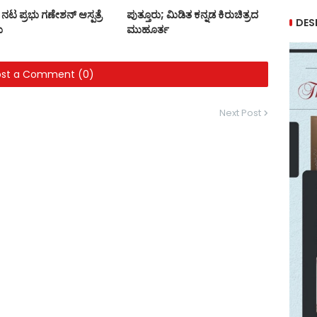
ನಟ ಪ್ರಭು ಗಣೇಶನ್ ಆಸ್ಪತ್ರೆ
ಪುತ್ತೂರು; ಮಿಡಿತ ಕನ್ನಡ ಕಿರುಚಿತ್ರದ
DES
ು
ಮುಹೂರ್ತ
ost a Comment (0)
Next Post