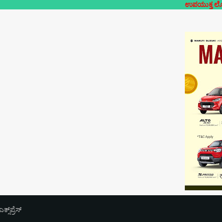
ಉಪಯುಕ್ತ ಲೋಕಲ್- ನಿಮ್ಮೂರ
‌ಪ್ರೆಸ್‌