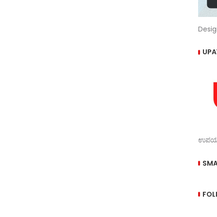
Desig
UPA
ಉಪಯುಕ
SMA
FOL