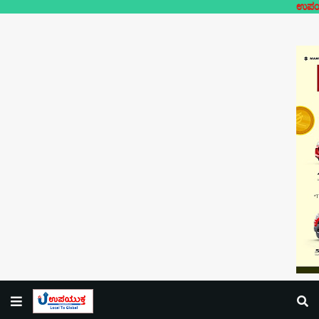
ಉಪಯುಕ್ತ ಲೋಕಲ್-