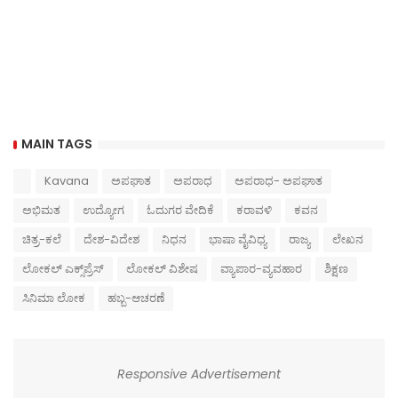
MAIN TAGS
Kavana
ಅಪಘಾತ
ಅಪರಾಧ
ಅಪರಾಧ- ಅಪಘಾತ
ಅಭಿಮತ
ಉದ್ಯೋಗ
ಓದುಗರ ವೇದಿಕೆ
ಕರಾವಳಿ
ಕವನ
ಚಿತ್ರ-ಕಲೆ
ದೇಶ-ವಿದೇಶ
ನಿಧನ
ಭಾಷಾ ವೈವಿಧ್ಯ
ರಾಜ್ಯ
ಲೇಖನ
ಲೋಕಲ್ ಎಕ್ಸ್‌ಪ್ರೆಸ್
ಲೋಕಲ್ ವಿಶೇಷ
ವ್ಯಾಪಾರ-ವ್ಯವಹಾರ
ಶಿಕ್ಷಣ
ಸಿನಿಮಾ ಲೋಕ
ಹಬ್ಬ-ಆಚರಣೆ
Responsive Advertisement