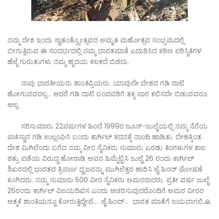
ನಮ್ಮ ದೇಶ ಇಂದು ಸ್ವಾತಂತ್ರ್ಯೋತ್ಸವದ ಅಮೃತ ಮಹೋತ್ಸವ ಸಂಭ್ರಮದಲ್ಲಿ
ಬೀಗುತ್ತಿರುವ ಈ ಸಂದರ್ಭದಲ್ಲಿ ನಮ್ಮ ಭಾರತಮಾತೆ ಎದುರಿಸಿದ ಕಠಿಣ ಪರಿಸ್ಥಿತಿಗಳ
ಹೆಜ್ಜೆ ಗುರುತುಗಳು ನಮ್ಮ ಹೃದಯ ಕಲಕದೆ ಬಿಡದು.
ನಾವು ಭಾರತೀಯರು ಶಾಂತಿಪ್ರಿಯರು. ಯಾವುದೇ ದೇಶದ ಗಡಿ ದಾಟಿ
ಹೋಗುವವರಲ್ಲ... ಆದರೆ ಗಡಿ ದಾಟಿ ಬಂದವರಿಗೆ ತಕ್ಕ ಪಾಠ ಕಲಿಸದೇ ಬಿಡುವವರೂ
ಅಲ್ಲ.
ಸರಿಸುಮಾರು 22ವರ್ಷಗಳ ಹಿಂದೆ 1999ರ ಜೂನ್-ಜುಲೈಯಲ್ಲಿ ನಮ್ಮ ನೆರೆಯ
ಪಾಕಿಸ್ಥಾನ ಗಡಿ ಉಲ್ಲಂಘಿಸಿ ಬಂದು ಕಾರ್ಗಿಲ್ ಕದನಕ್ಕೆ ನಾಂದಿ ಹಾಡಿತು. ದೇಹಕ್ಕಿಂತ
ದೇಶ ಮಿಗಿಲೆಂದು ಬಗೆದ ನಮ್ಮ ವೀರ ಸೈನಿಕರು ಸುಮಾರು ಎರಡು ತಿಂಗಳುಗಳ ಕಾಲ
ಶತ್ರು ಪಡೆಯ ವಿರುದ್ಧ ಹೋರಾಡಿ ಅವರ ಹಿಮ್ಮೆಟ್ಟಿಸಿ ಜುಲೈ 26 ರಂದು ಕಾರ್ಗಿಲ್
ಶಿಖರದಲ್ಲಿ ಭಾರತದ ತ್ರಿವರ್ಣ ಧ್ವಜವನ್ನು ಮುಗಿಲೆತ್ತರ ಹಾರಿಸಿ ಜೈ ಹಿಂದ್ ಘೋಷಣೆ
ಕೂಗಿದರು. ನಮ್ಮ ಸುಮಾರು 500 ವೀರ ಸೈನಿಕರು ಅಮರರಾದರು. ಪ್ರತೀ ವರ್ಷ ಜುಲೈ
26ರಂದು ಕಾರ್ಗಿಲ್ ವಿಜಯದಿವಸ ಎಂದು ಆಚರಿಸುವುದರೊಂದಿಗೆ ಅಮರ ವೀರರ
ಆತ್ಮಕೆ ಶಾಂತಿಯನ್ನೂ ಕೋರುತ್ತಿದ್ದೇವೆ.... ಜೈ ಹಿಂದ್... ಭಾರತ ಮಾತೆಗೆ ಜಯವಾಗಲಿ.🙏