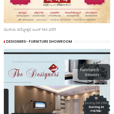
ಮುಳಿಯ ಚಿನ್ನೋತ್ಸವ ಜೂನ್ 14ರ ವರೆಗೆ
DESIGNERS- FURNITURE SHOWROOM