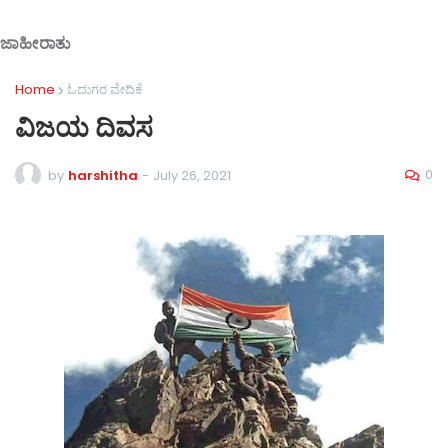
ಜಾಹೀರಾತು
Home
ಓದುಗರ ವೇದಿಕೆ
ವಿಜಯ ದಿವಸ
0
by
harshitha
-
July 26, 2021