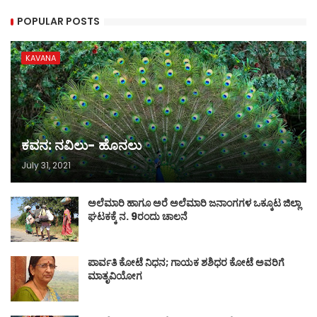
POPULAR POSTS
KAVANA
ಕವನ: ನವಿಲು- ಹೊನಲು
July 31, 2021
ಅಲೆಮಾರಿ ಹಾಗೂ ಅರೆ ಅಲೆಮಾರಿ ಜನಾಂಗಗಳ ಒಕ್ಕೂಟ ಜಿಲ್ಲಾ
ಘಟಕಕ್ಕೆ ನ. 9ರಂದು ಚಾಲನೆ
ಪಾರ್ವತಿ ಕೋಟೆ ನಿಧನ; ಗಾಯಕ ಶಶಿಧರ ಕೋಟೆ ಅವರಿಗೆ
ಮಾತೃವಿಯೋಗ