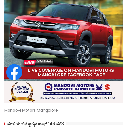
Mandovi Motors Mangalore
ಮುಳಿಯ ಚಿನ್ನೋತ್ಸವ ಜೂನ್ 14ರ ವರೆಗೆ