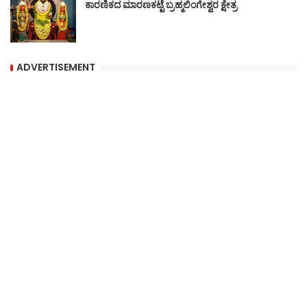
ಕಾರಣಿಕದ ಮಾರಣಕಟ್ಟೆ ಬ್ರಹ್ಮಲಿಂಗೇಶ್ವರ ಕ್ಷೇತ್ರ
ADVERTISEMENT