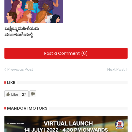
ಎಲ್ಲೆಲ್ಲೂ ಮಹಿಳೆಯರು
ಮುಂಚೂಣಿಯಲ್ಲಿ
Post a Comment (0)
Previous Post
Next Post
LIKE
Like
27
MANDOVI MOTORS