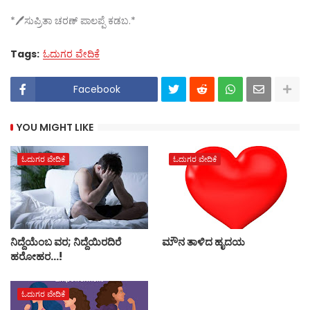
*🖊️ಸುಪ್ರಿತಾ ಚರಣ್ ಪಾಲಪ್ಪೆ ಕಡಬ.*
Tags:
ಓದುಗರ ವೇದಿಕೆ
Facebook
YOU MIGHT LIKE
ಓದುಗರ ವೇದಿಕೆ
ಓದುಗರ ವೇದಿಕೆ
ನಿದ್ದೆಯೆಂಬ ವರ; ನಿದ್ದೆಯಿರದಿರೆ
ಮೌನ ತಾಳಿದ ಹೃದಯ
ಹರೋಹರ...!
ಓದುಗರ ವೇದಿಕೆ