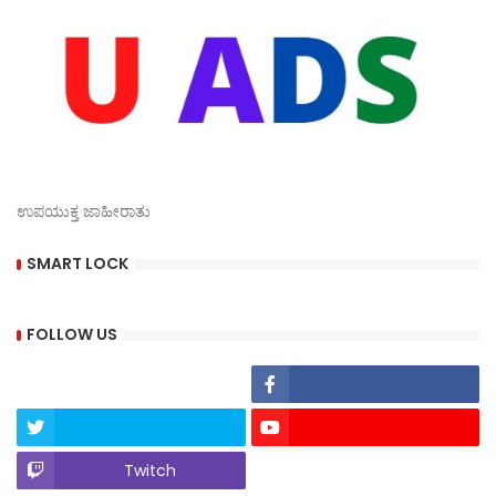
ಉಪಯುಕ್ತ ಜಾಹೀರಾತು
SMART LOCK
FOLLOW US
Twitch