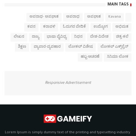
MAIN TAGS
ಅಪರಾಧ- ಅಪಘಾತ
ಅಪರಾಧ
ಅಪಘಾತ
Kavana
ಕವನ
ಕರಾವಳಿ
ಓದುಗರ ವೇದಿಕೆ
ಉದ್ಯೋಗ
ಅಭಿಮತ
ಲೇಖನ
ರಾಜ್ಯ
ಭಾಷಾ ವೈವಿಧ್ಯ
ನಿಧನ
ದೇಶ-ವಿದೇಶ
ಚಿತ್ರ-ಕಲೆ
ಶಿಕ್ಷಣ
ವ್ಯಾಪಾರ-ವ್ಯವಹಾರ
ಲೋಕಲ್ ವಿಶೇಷ
ಲೋಕಲ್ ಎಕ್ಸ್‌ಪ್ರೆಸ್
ಹಬ್ಬ-ಆಚರಣೆ
ಸಿನಿಮಾ ಲೋಕ
Responsive Advertisement
Lorem Ipsum is simply dummy text of the printing and typesetting industry.