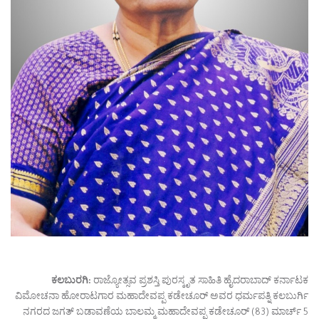
ಕಲಬುರಗಿ:
ರಾಜ್ಯೋತ್ಸವ ಪ್ರಶಸ್ತಿ ಪುರಸ್ಕೃತ ಸಾಹಿತಿ ಹೈದರಾಬಾದ್ ಕರ್ನಾಟಕ
ವಿಮೋಚನಾ ಹೋರಾಟಗಾರ ಮಹಾದೇವಪ್ಪ ಕಡೇಚೂರ್ ಅವರ ಧರ್ಮಪತ್ನಿ ಕಲಬುರ್ಗಿ
ನಗರದ ಜಗತ್ ಬಡಾವಣೆಯ ಬಾಲಮ್ಮ ಮಹಾದೇವಪ್ಪ ಕಡೇಚೂರ್ (83) ಮಾರ್ಚ್ 5