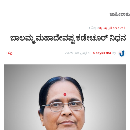
ಜಾಹೀರಾತು
الصفحة الرئيسية
ನಿಧನ
ಬಾಲಮ್ಮ ಮಹಾದೇವಪ್ಪ ಕಡೇಚೂರ್ ನಿಧನ
by
Upayuktha
-
مارس 06, 2025
0