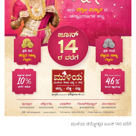
ಮುಳಿಯ ಚಿನ್ನೋತ್ಸವ ಜೂನ್ 14ರ ವರೆಗೆ