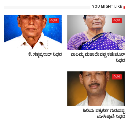
YOU MIGHT LIKE
ನಿಧನ
ನಿಧನ
ಕೆ. ಸತ್ಯಪ್ರಸಾದ್ ನಿಧನ
ಬಾಲಮ್ಮ ಮಹಾದೇವಪ್ಪ ಕಡೇಚೂರ್
ನಿಧನ
ನಿಧನ
ಹಿರಿಯ ಪತ್ರಕರ್ತ ಗುರುವಪ್ಪ
ಬಾಳೇಪುಣಿ ನಿಧನ