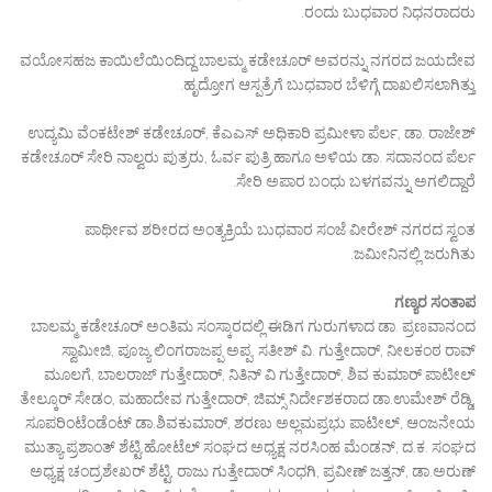
ರಂದು ಬುಧವಾರ ನಿಧನರಾದರು.
ವಯೋಸಹಜ ಕಾಯಿಲೆಯಿಂದಿದ್ದ ಬಾಲಮ್ಮ ಕಡೇಚೂರ್ ಅವರನ್ನು ನಗರದ ಜಯದೇವ
ಹೃದ್ರೋಗ ಆಸ್ಪತ್ರೆಗೆ ಬುಧವಾರ ಬೆಳಿಗ್ಗೆ ದಾಖಲಿಸಲಾಗಿತ್ತು.
ಉದ್ಯಮಿ ವೆಂಕಟೇಶ್ ಕಡೇಚೂರ್, ಕೆಎಎಸ್ ಅಧಿಕಾರಿ ಪ್ರಮೀಳಾ ಪೆರ್ಲ, ಡಾ. ರಾಜೇಶ್
ಕಡೇಚೂರ್ ಸೇರಿ ನಾಲ್ವರು ಪುತ್ರರು, ಓರ್ವ ಪುತ್ರಿ ಹಾಗೂ ಅಳಿಯ ಡಾ. ಸದಾನಂದ ಪೆರ್ಲ
ಸೇರಿ ಅಪಾರ ಬಂಧು ಬಳಗವನ್ನು ಅಗಲಿದ್ದಾರೆ.
ಪಾರ್ಥೀವ ಶರೀರದ ಅಂತ್ಯಕ್ರಿಯೆ ಬುಧವಾರ ಸಂಜೆ ವೀರೇಶ್ ನಗರದ ಸ್ವಂತ
ಜಮೀನಿನಲ್ಲಿ ಜರುಗಿತು.
ಗಣ್ಯರ ಸಂತಾಪ
ಬಾಲಮ್ಮ ಕಡೇಚೂರ್ ಅಂತಿಮ ಸಂಸ್ಕಾರದಲ್ಲಿ ಈಡಿಗ ಗುರುಗಳಾದ ಡಾ. ಪ್ರಣವಾನಂದ
ಸ್ವಾಮೀಜಿ, ಪೂಜ್ಯ ಲಿಂಗರಾಜಪ್ಪ ಅಪ್ಪ, ಸತೀಶ್ ವಿ. ಗುತ್ತೇದಾರ್, ನೀಲಕಂಠ ರಾವ್
ಮೂಲಗೆ, ಬಾಲರಾಜ್ ಗುತ್ತೇದಾರ್, ನಿತಿನ್ ವಿ ಗುತ್ತೇದಾರ್, ಶಿವ ಕುಮಾರ್ ಪಾಟೀಲ್
ತೇಲ್ಕೂರ್ ಸೇಡಂ, ಮಹಾದೇವ ಗುತ್ತೇದಾರ್, ಜಿಮ್ಸ್ ನಿರ್ದೇಶಕರಾದ ಡಾ.ಉಮೇಶ್ ರೆಡ್ಡಿ,
ಸೂಪರಿಂಟೆಂಡೆಂಟ್ ಡಾ.ಶಿವಕುಮಾರ್, ಶರಣು ಅಲ್ಲಮಪ್ರಭು ಪಾಟೀಲ್, ಆಂಜನೇಯ
ಮುತ್ಯಾ,ಪ್ರಶಾಂತ್ ಶೆಟ್ಟಿ,ಹೋಟೆಲ್ ಸಂಘದ ಅಧ್ಯಕ್ಷ ನರಸಿಂಹ ಮೆಂಡನ್, ದ.ಕ. ಸಂಘದ
ಅಧ್ಯಕ್ಷ ಚಂದ್ರಶೇಖರ್ ಶೆಟ್ಟಿ, ರಾಜು ಗುತ್ತೇದಾರ್ ಸಿಂಧಗಿ, ಪ್ರವೀಣ್ ಜತ್ತನ್, ಡಾ.ಅರುಣ್