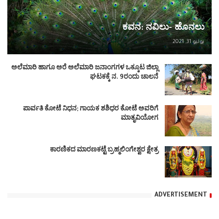
ಕವನ: ನವಿಲು- ಹೊನಲು
يوليو 31, 2021
ಅಲೆಮಾರಿ ಹಾಗೂ ಅರೆ ಅಲೆಮಾರಿ ಜನಾಂಗಗಳ ಒಕ್ಕೂಟ ಜಿಲ್ಲಾ
ಘಟಕಕ್ಕೆ ನ. 9ರಂದು ಚಾಲನೆ
ಪಾರ್ವತಿ ಕೋಟೆ ನಿಧನ; ಗಾಯಕ ಶಶಿಧರ ಕೋಟೆ ಅವರಿಗೆ
ಮಾತೃವಿಯೋಗ
ಕಾರಣಿಕದ ಮಾರಣಕಟ್ಟೆ ಬ್ರಹ್ಮಲಿಂಗೇಶ್ವರ ಕ್ಷೇತ್ರ
ADVERTISEMENT