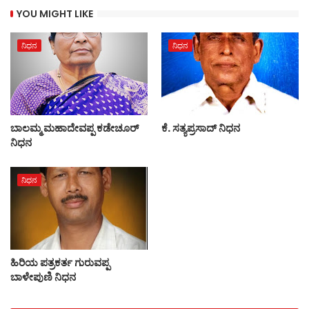
YOU MIGHT LIKE
ನಿಧನ
ನಿಧನ
ಬಾಲಮ್ಮ ಮಹಾದೇವಪ್ಪ ಕಡೇಚೂರ್
ಕೆ. ಸತ್ಯಪ್ರಸಾದ್ ನಿಧನ
ನಿಧನ
ನಿಧನ
ಹಿರಿಯ ಪತ್ರಕರ್ತ ಗುರುವಪ್ಪ
ಬಾಳೇಪುಣಿ ನಿಧನ