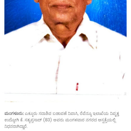
ಮಂಗಳೂರು:
ಎಕ್ಕೂರು ಸದಾಶಿವ ಬಡಾವಣೆ ನಿವಾಸಿ, ರೆವೆನ್ಯೂ ಇಲಾಖೆಯ ನಿವೃತ್ತ
ಉದ್ಯೋಗಿ ಕೆ. ಸತ್ಯಪ್ರಸಾದ್ (83) ಅವರು ಮಂಗಳವಾರ ನಗರದ ಆಸ್ಪತ್ರೆಯಲ್ಲಿ
ನಿಧನರಾಗಿದ್ದಾರೆ.