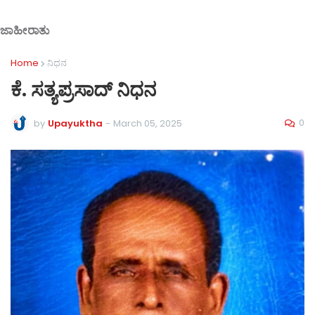
ಜಾಹೀರಾತು
Home
ನಿಧನ
ಕೆ. ಸತ್ಯಪ್ರಸಾದ್ ನಿಧನ
0
by
Upayuktha
-
March 05, 2025