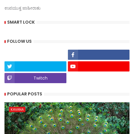
ಉಪಯುಕ್ತ ಜಾಹೀರಾತು
SMART LOCK
FOLLOW US
Twitch
POPULAR POSTS
KAVANA