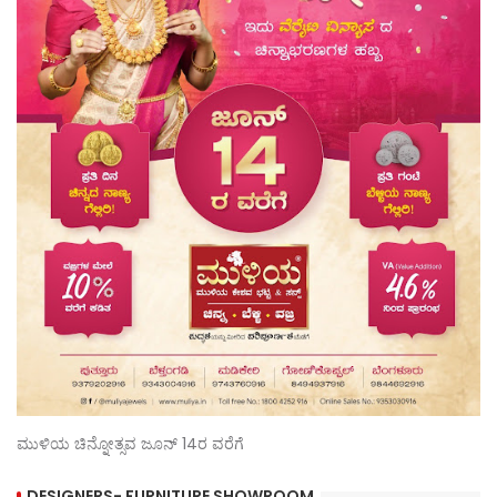
ಮುಳಿಯ ಚಿನ್ನೋತ್ಸವ ಜೂನ್ 14ರ ವರೆಗೆ
DESIGNERS- FURNITURE SHOWROOM