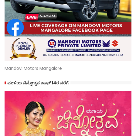
Mandovi Motors Mangalore
ಮುಳಿಯ ಚಿನ್ನೋತ್ಸವ ಜೂನ್ 14ರ ವರೆಗೆ