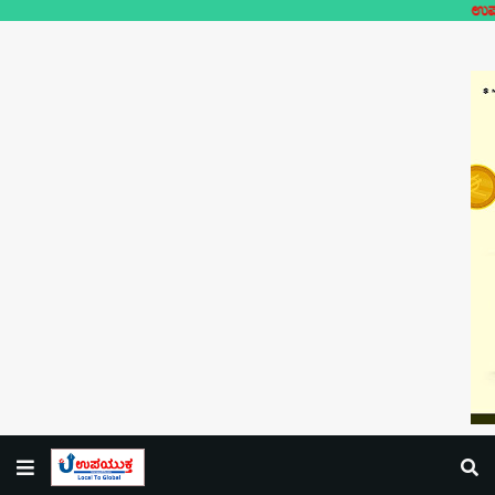
ಉಪಯುಕ್ತ ಲೋಕಲ್