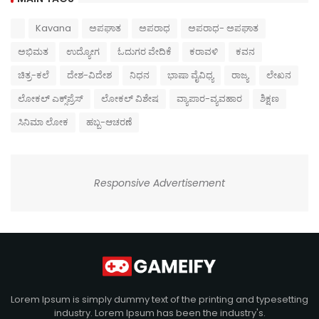
Kavana
ಅಪಘಾತ
ಅಪರಾಧ
ಅಪರಾಧ- ಅಪಘಾತ
ಅಭಿಮತ
ಉದ್ಯೋಗ
ಓದುಗರ ವೇದಿಕೆ
ಕರಾವಳಿ
ಕವನ
ಚಿತ್ರ-ಕಲೆ
ದೇಶ-ವಿದೇಶ
ನಿಧನ
ಭಾಷಾ ವೈವಿಧ್ಯ
ರಾಜ್ಯ
ಲೇಖನ
ಲೋಕಲ್ ಎಕ್ಸ್‌ಪ್ರೆಸ್
ಲೋಕಲ್ ವಿಶೇಷ
ವ್ಯಾಪಾರ-ವ್ಯವಹಾರ
ಶಿಕ್ಷಣ
ಸಿನಿಮಾ ಲೋಕ
ಹಬ್ಬ-ಆಚರಣೆ
Responsive Advertisement
Lorem Ipsum is simply dummy text of the printing and typesetting
industry. Lorem Ipsum has been the industry's.