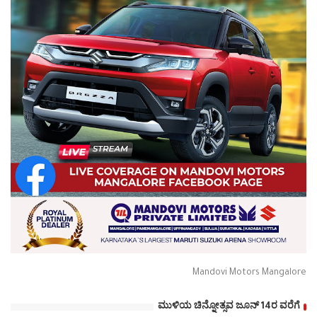
Mandovi Motors Mangalore
ಮುಳಿಯ ಚಿನ್ನೋತ್ಸವ ಜೂನ್ 14ರ ವರೆಗೆ