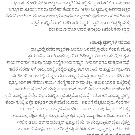
ಅಕ್ಷರ ಸಂತ ಹರೇಕಳ ಹಾಜಬ್ಬ ಅವರನ್ನು 2004ರಲ್ಲಿ ತಮ್ಮ ಬರವಣಿಗೆಯ ಮೂಲಕ
ಜಗತ್ತಿಗೆ ಪರಿಚಯಿಸಿದವರು ಬಾಳೇಪುಣಿಯವರು. ‘ಕಿತ್ತಳೆ ಬುಟ್ಟಿಯಲ್ಲಿ ಅರಳಿದ ಅಕ್ಷರ
ಕನಸು’ ವರದಿಯ ಮೂಲಕ ಹಾಜಬ್ಬರ ಕಥಾನಕವನ್ನು ಬಾಳೇಪುಣಿಯರು ಹೊಸ ದಿಗಂತ
ಪತ್ರಿಕೆಯಲ್ಲಿ ಮೊದಲಿಗೆ ಪರಿಚಯಿಸಿದ್ದರು. ಗ್ರಾಮೀಣ ಅಭಿವೃದ್ಧಿ ಮತ್ತು
ಪಂಚಾಯತ್‌ರಾಜ್ ಇವರ ಆಸಕ್ತಿಯ ವಿಷಯಗಳಾಗಿದ್ದವು.
ಹಲವು ಪ್ರಶಸ್ತಿಗಳ ಸರದಾರ:
ರಾಜ್ಯದಲ್ಲಿ ನಡೆದ ಸಾಕ್ಷರತಾ ಆಂದೋಲನದಲ್ಲಿ ಸ್ವಯಂ ಸೇವಕ, ಮುಖ್ಯ
ಸ್ವಯಂಸೇವಕರಾಗಿ ಬಾಳೇಪುಣಿ ದುಡಿದಿದ್ದಾರೆ. ನಿರಂತರ ಸೇವೆ, ಉತ್ತಮ
ಕಾರ್ಯಗಳಿಗಾಗಿ ಹಲವು ಸಂಘ ಸಂಸ್ಥೆಗಳಿಂದ ಸನ್ಮಾನ, ಗೌರವಗಳಿಗೂ ಪಾತ್ರರಾಗಿದ್ದಾರೆ.
ಇವರ ವರದಿಗಳಿಗೆ ರಾಜ್ಯ, ರಾಷ್ಟ್ರಮಟ್ಟದ ಪ್ರಶಸ್ತಿಗಳೂ ಲಭಿಸಿವೆ. ಅತ್ಯುತ್ತಮ ಗ್ರಾಮೀಣ
ವರದಿಗಾಗಿ ೨೦೦೪ರಲ್ಲಿ ಪದ್ಯಾಣ ಗೋಪಾಲಕೃಷ್ಣ ಸಂಸ್ಮರಣಾ ಗ್ರಾಮೀಣ ವರದಿಗಾರಿಕೆ
ಪ್ರಶಸ್ತಿ, ಜಾಗತಿಕ ಸಮಾಜ ಕಾರ್ಯ ಸಂಸ್ಥೆ ‘ಹಂಗರ್ ಪ್ರಾಜೆಕ್ಟ್’ ಅಖಿಲ ಭಾರತ ಮಟ್ಟದಲ್ಲಿ
ಏರ್ಪಡಿಸುವ ‘ಮಹಿಳೆ ಮತ್ತು ಪಂಚಾಯತ್ ರಾಜ್’ ವಿಷಯಾಧಾರಿತ ವರದಿಗಾರಿಕೆ
ಸ್ಪರ್ಧೆಯಲ್ಲಿ ಪ್ರಾದೇಶಿಕ ವಿಭಾಗದಲ್ಲಿ ಕನ್ನಡ ಪತ್ರಿಕೋದ್ಯಮಕ್ಕೆ ‘ಸರೋಜಿನಿ ನಾಯ್ಡು ಪ್ರಶಸ್ತಿ’
ತಂದು ಕೊಟ್ಟ ಏಕೈಕ ಪತ್ರಕರ್ತ ಬಾಳೇಪುಣಿಯವರು. ಇವರಿಗೆ ಪತ್ರಿಕೋದ್ಯಮ ಸೇವೆಗಾಗಿ
೨೦೧೨ರಲ್ಲಿ ಕಾಂತಾವರ ಕನ್ನಡ ಸಂಘದಿಂದ ‘ಕಾಂತಾವರ ಪುರಸ್ಕಾರ’ ಲಭಿಸಿತ್ತು.
೨೦೧೩ರಲ್ಲಿ ದಕ್ಷಿಣ ಕನ್ನಡ ಜಿಲ್ಲಾ ರಾಜ್ಯೋತ್ಸವ ಪ್ರಶಸ್ತಿ, ರಾಜ್ಯ ಸರ್ಕಾರದಿಂದ ೨೦೨೧ನೇ
ಸಾಲಿನ ಡಾ.ಬಿ.ಆರ್.ಅಂಬೇಡ್ಕರ್ ಪ್ರಶಸ್ತಿ, ಬೆ.ಸು.ನಾ ಮಲ್ಯ ಪತ್ರಿಕೋದ್ಯಮ ಪ್ರಶಸ್ತಿ,
ಕರ್ನಾಟಕ ಮಾಧ್ಯಮ ಅಕಾಡೆಮಿ ಪ್ರಶಸ್ತಿ ಸೇರಿದಂತೆ ಹಲವು ಪ್ರಶಸ್ತಿ, ಗೌರವಗಳು