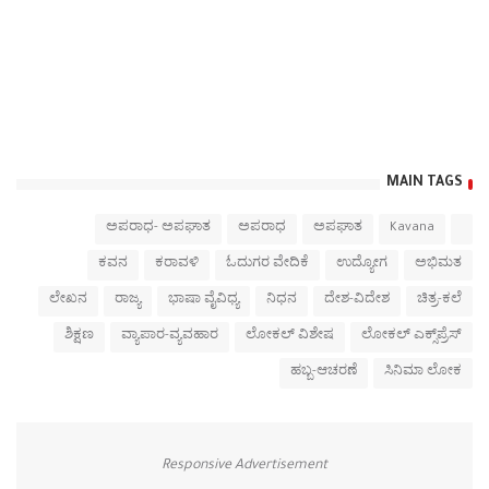
MAIN TAGS
ಅಪರಾಧ- ಅಪಘಾತ
ಅಪರಾಧ
ಅಪಘಾತ
Kavana
ಕವನ
ಕರಾವಳಿ
ಓದುಗರ ವೇದಿಕೆ
ಉದ್ಯೋಗ
ಅಭಿಮತ
ಲೇಖನ
ರಾಜ್ಯ
ಭಾಷಾ ವೈವಿಧ್ಯ
ನಿಧನ
ದೇಶ-ವಿದೇಶ
ಚಿತ್ರ-ಕಲೆ
ಶಿಕ್ಷಣ
ವ್ಯಾಪಾರ-ವ್ಯವಹಾರ
ಲೋಕಲ್ ವಿಶೇಷ
ಲೋಕಲ್ ಎಕ್ಸ್‌ಪ್ರೆಸ್
ಹಬ್ಬ-ಆಚರಣೆ
ಸಿನಿಮಾ ಲೋಕ
Responsive Advertisement