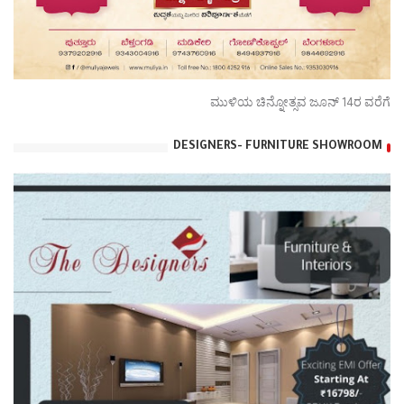
ಮುಳಿಯ ಚಿನ್ನೋತ್ಸವ ಜೂನ್ 14ರ ವರೆಗೆ
DESIGNERS- FURNITURE SHOWROOM