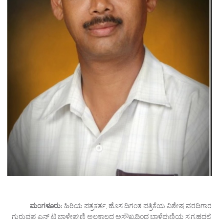
ಮಂಗಳೂರು:
ಹಿರಿಯ ಪತ್ರಕರ್ತ, ಹೊಸ ದಿಗಂತ ಪತ್ರಿಕೆಯ ವಿಶೇಷ ವರದಿಗಾರ
ಗುರುವಪ್ಪ ಎನ್.ಟಿ ಬಾಳೇಪುಣಿ ಅಲ್ಪಕಾಲದ ಅಸೌಖ್ಯದಿಂದ ಬಾಳೆಪುಣಿಯ ಸ್ವಗೃಹದಲ್ಲಿ