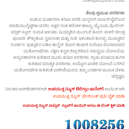
ಬಾಳೇಪುಣಿಯವರಿಗೆ ಸಂದಿವೆ.
ಕೆಲವು ಪ್ರಮುಖ ವರದಿಗಳು:
ಉಡುಪಿ ಭೂಹಗರಣ ತನಿಖಾ ವರದಿ, ಭಾಸ್ಕರನ್ ನಾಯರ್ ಜೈಲಿನಿಂದ
ಪರಾರಿ(ಮುನ್ನೆಚ್ಚರಿಕಾ ವರದಿ), ಅಕ್ಷರ ಸಂತ ಹರೇಕಳ ಹಾಜಬ್ಬ, ಮೈಸೂರು ಪೊಲೀಸ್-
ಪಬ್ಲಿಕ್ ಸ್ಕೂಲ್, ಸುಮತಿ ಇಳಂತಿಲ, ಮಿಯ್ಯಾರಿನ ಮುಂಗುಲಿ ಕೊರಗ, ಮಳಲಿ ಚೀಂಕ್ರ
ಪೂಜಾರಿ, ಕೌಕ್ರಾಡಿಯ ಸ್ವರ್ಣಲತಾ ಮತ್ತು ಸುಜಿ, ಇಳಂತಿಲದ ಕೂಸಪ್ಪ, ಮುಚ್ಚೂರಿನ
ಸುದರ್ಶನ, ಪುತ್ತೂರಿನ ಬಡಿಲ ಹುಸೈನ್, ಕೊರಗ ಹುಡುಗಿ ಸುರೇಖಾ ಮೊದಲಾದವರ
ಯಶೋಗಾಥೆಗಳು. ದಕ್ಷಿಣ ಕನ್ನಡ ಜಿಲ್ಲಾ ಗಿರಿಜನ ಸಮನ್ವಯ ಯೋಜನೆಯ
ಅವ್ಯವಹಾರಗಳ ಕುರಿತಾದ ಮೂರು ತನಿಖಾ ವರದಿಗಳು, ಗ್ರಾಮ ಪಂಚಾಯತುಗಳ
ಕುರಿತಾದ ಧನಾತ್ಮಕ ವರದಿಗಳು, ಉದ್ಯೋಗ ಖಾತರಿ ಯೋಜನೆ ಬಗೆಗಿನ
ಯಶೋಗಾಥೆಗಳ ಕುರಿತಂತೆ ಬಾಳೇಣಿಯವರು ತಮ್ಮ ಬರಹಗಳ ಮೂಲಕ ಬೆಳಕು
ಚೆಲ್ಲಿದ್ದರು.
ನಿರಂತರ ಅಪ್‌ಡೇಟ್‌ಗಳಿಗಾಗಿ
ಉಪಯುಕ್ತ ನ್ಯೂಸ್‌ ಟೆಲಿಗ್ರಾಂ ಚಾನೆಲ್‌ಗೆ
ಜಾಯಿನ್‌ ಆಗಿ
ಉಪಯುಕ್ತ ನ್ಯೂಸ್‌’ ಫೇಸ್‌ಬುಕ್ ಪುಟ ಲೈಕ್ ಮಾಡಿ
ಉಪಯುಕ್ತ ನ್ಯೂಸ್‌ ವಾಟ್ಸಪ್‌ ಗ್ರೂಪ್‌ಗೆ ಜಾಯಿನ್ ಆಗಲು ಈ ಲಿಂಕ್ ಕ್ಲಿಕ್ ಮಾಡಿ