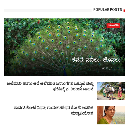
POPULAR POSTS
KAVANA
ಕವನ: ನವಿಲು- ಹೊನಲು
يوليو 31, 2021
ಅಲೆಮಾರಿ ಹಾಗೂ ಅರೆ ಅಲೆಮಾರಿ ಜನಾಂಗಗಳ ಒಕ್ಕೂಟ ಜಿಲ್ಲಾ
ಘಟಕಕ್ಕೆ ನ. 9ರಂದು ಚಾಲನೆ
ಪಾರ್ವತಿ ಕೋಟೆ ನಿಧನ; ಗಾಯಕ ಶಶಿಧರ ಕೋಟೆ ಅವರಿಗೆ
ಮಾತೃವಿಯೋಗ