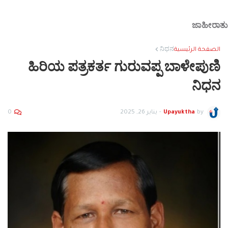
ಜಾಹೀರಾತು
الصفحة الرئيسية
ನಿಧನ
ಹಿರಿಯ ಪತ್ರಕರ್ತ ಗುರುವಪ್ಪ ಬಾಳೇಪುಣಿ
ನಿಧನ
by
Upayuktha
-
يناير 26, 2025
0