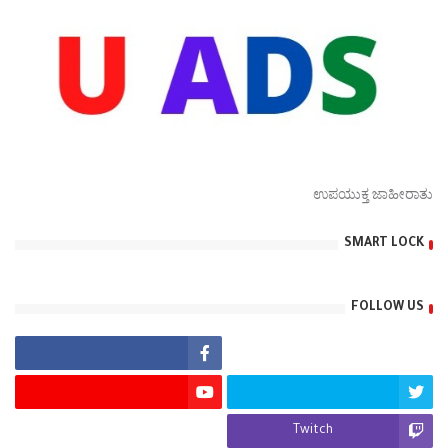
ಉಪಯುಕ್ತ ಜಾಹೀರಾತು
SMART LOCK
FOLLOW US
Twitch