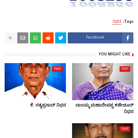
ನಿಧನ
Tags:
Facebook
YOU MIGHT LIKE
ನಿಧನ
ನಿಧನ
ಕೆ. ಸತ್ಯಪ್ರಸಾದ್ ನಿಧನ
ಬಾಲಮ್ಮ ಮಹಾದೇವಪ್ಪ ಕಡೇಚೂರ್
ನಿಧನ
ನಿಧನ