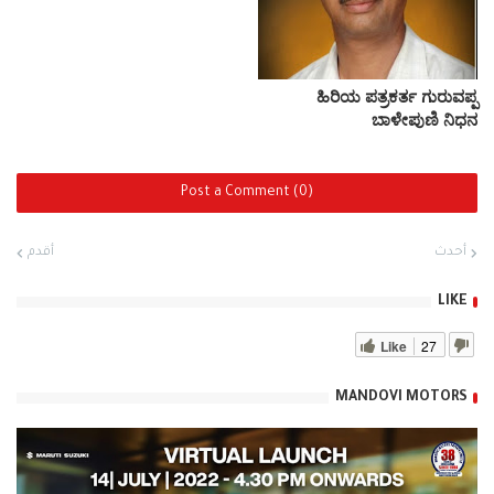
ಹಿರಿಯ ಪತ್ರಕರ್ತ ಗುರುವಪ್ಪ
ಬಾಳೇಪುಣಿ ನಿಧನ
Post a Comment (0)
أحدث
أقدم
LIKE
Like
27
MANDOVI MOTORS