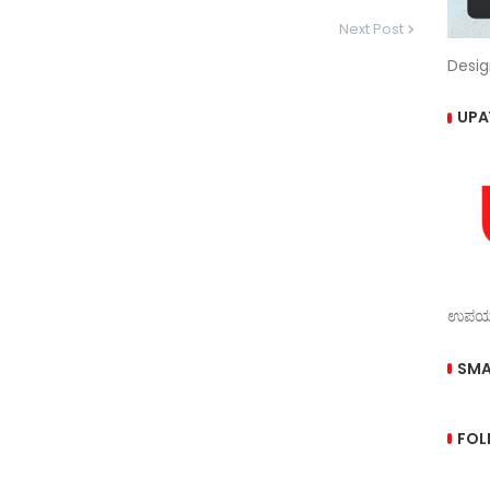
Next Post
Desig
UPA
ಉಪಯುಕ
SMA
FOL