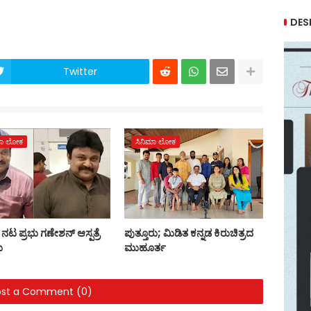
DES
Twitter
ಮಾ ಲೋಕ
ಸಿನಿಮಾ ಲೋಕ
ನಟ ಪ್ರಭು ಗಣೇಶನ್ ಆಸ್ಪತ್ರೆ
ಪುತ್ತೂರು; ಮಿಡಿತ ಕನ್ನಡ ಕಿರುಚಿತ್ರದ
ು
ಮುಹೂರ್ತ
ost a Comment (0)