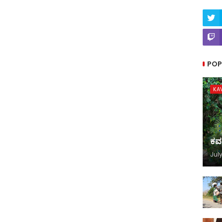
POP
KA
ಕವ
July