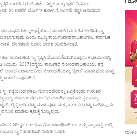
ಮುಳಿ
ಷ್ಠಿಸಿ ಗುರುತಿನ ಚೀಟಿ ಪಡೆದ ಕಟ್ಟಡ ಮತ್ತು ಇತರೆ ನಿರ್ಮಾಣ
ಫೆಬ್ರವರಿ 25 ರವರೆಗೆ ಬೋಗಸ್ ಕಾರ್ಡ್ ನೋಂದಣಿ ರದ್ಧತಿ ಅಭಿಯಾನ
ುವ ಫಲಾನುಭವಿಗಳು ಸ್ವ-ಇಚ್ಛೆಯಿಂದ ಮಂಡಳಿಗೆ ಗುರುತಿನ ಚೀಟಿಯನ್ನು
ನು ಕೈಬಿಡಲಾಗುವುದು ಎಂದು ಮುಖ್ಯ ಕಾರ್ಯನಿರ್ವಹಣಾಧಿಕಾರಿಗಳು, ಕರ್ನಾಟಕ
 ಮಂಡಳಿ, ಬೆಂಗಳೂರು ರವರು ಆದೇಶ ಹೊರಡಿಸಿದ್ದಾರೆ.
ನಕಲು ದಾಖಲಾತಿಯನ್ನು ಸೃಷ್ಠಿಸಿ ನೋಂದಣಿಯಾಗಿರುವುದು ಕಂಡುಬಂದಲ್ಲಿ,
ದುಪಡಿ ನಿಯಮ-20(7)ರನ್ವಯ ಕಾರ್ಮಿಕರ ನೋಂದಣಾಧಿಕಾರಿಯು ತನ್ನ
ದಲ್ಲಿ ಅಂತಹ ಫಲಾನುಭವಿಯ ನೋಂದಣಿಯನ್ನು 'ಫ್ರೀಜ್' ಮಾಡುವುದು ಮತ್ತು
ು ದಾಖಲಿಸುವುದಾಗಿದೆ.
್ವ-ಇಚ್ಛೆಯಿಂದ ನಕಲು ನೋಂದಣಿಯನ್ನು ಒಪ್ಪಿಕೊಂಡು ಗುರುತಿನ
ಿಗೆ ಪತ್ರವನ್ನು ಪಡೆದು ಅವರ ಮೇಲಿನ ಮುಂದಿನ ಕಾನೂನು ಕ್ರಮವನ್ನು
್‌ನಲ್ಲಿ ಫ್ರೀಜ್/ ರದ್ದು ಮಾಡುವುದು ಮತ್ತು ಕಡತದಲ್ಲಿ ರದ್ದುಗೊಳಿಸುವುದು
 ವಸೂಲಿ ಮಾಡಲು ಕ್ರಮಕೈಗೊಳ್ಳುವುದು.
ಿಕ ನಿರೀಕ್ಷಕರು ಅಥವಾ ನೋಂದಣಾಧಿಕಾರಿಯು ತಮ್ಮ ಕಾರ‍್ಯವ್ಯಾಪ್ತಿಯಲ್ಲಿ
ಕಾರ್ಯವನ್ನು ನಿರಂತರವಾಗಿ ನಿರ್ವಹಿಸುವರು.
ಮುಳಿಯ