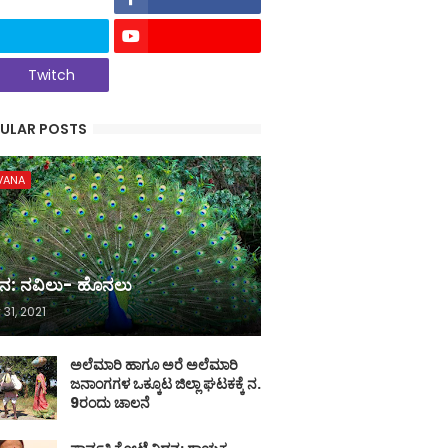
Twitch
ULAR POSTS
VANA
ನ: ನವಿಲು- ಹೊನಲು
 31, 2021
ಅಲೆಮಾರಿ ಹಾಗೂ ಅರೆ ಅಲೆಮಾರಿ
ಜನಾಂಗಗಳ ಒಕ್ಕೂಟ ಜಿಲ್ಲಾ ಘಟಕಕ್ಕೆ ನ.
9ರಂದು ಚಾಲನೆ