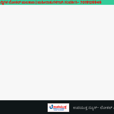
ಲ್ ಜಾಲತಾಣ | ಜಾಹೀರಾತುಗಳಿಗಾಗಿ ಸಂಪರ್ಕಿಸಿ- 7019126946
ಉಪಯುಕ್ತ ನ್ಯೂಸ್- ಲೋಕಲ್ ಎಕ್ಸ್