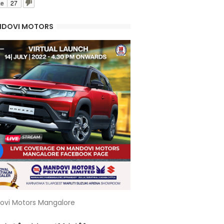
ke
27
DOVI MOTORS
ovi Motors Mangalore