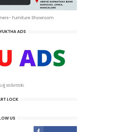
ners- Furniture Showroom
YUKTHA ADS
್ತ ಜಾಹೀರಾತು
RT LOCK
LOW US