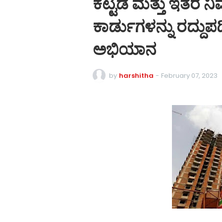
ಕಟ್ಟಡ ಮತ್ತು ಇತರೆ 
ಕಾರ್ಡುಗಳನ್ನು ರದ್ದುಪ
ಅಭಿಯಾನ
by
harshitha
-
February 07, 2023