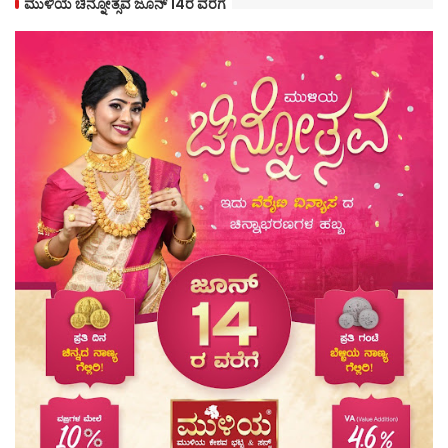
ಮುಳಿಯ ಚಿನ್ನೋತ್ಸವ ಜೂನ್ 14ರ ವರೆಗೆ