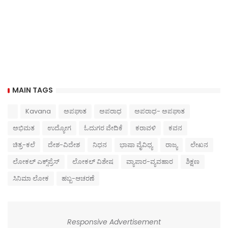
MAIN TAGS
Kavana
ಅಪಘಾತ
ಅಪರಾಧ
ಅಪರಾಧ- ಅಪಘಾತ
ಅಭಿಮತ
ಉದ್ಯೋಗ
ಓದುಗರ ವೇದಿಕೆ
ಕರಾವಳಿ
ಕವನ
ಚಿತ್ರ-ಕಲೆ
ದೇಶ-ವಿದೇಶ
ನಿಧನ
ಭಾಷಾ ವೈವಿಧ್ಯ
ರಾಜ್ಯ
ಲೇಖನ
ಲೋಕಲ್ ಎಕ್ಸ್‌ಪ್ರೆಸ್
ಲೋಕಲ್ ವಿಶೇಷ
ವ್ಯಾಪಾರ-ವ್ಯವಹಾರ
ಶಿಕ್ಷಣ
ಸಿನಿಮಾ ಲೋಕ
ಹಬ್ಬ-ಆಚರಣೆ
Responsive Advertisement