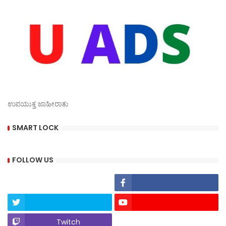
ಉಪಯುಕ್ತ ಜಾಹೀರಾತು
SMART LOCK
FOLLOW US
Twitch