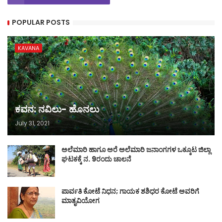
POPULAR POSTS
KAVANA
ಕವನ: ನವಿಲು- ಹೊನಲು
July 31, 2021
ಅಲೆಮಾರಿ ಹಾಗೂ ಅರೆ ಅಲೆಮಾರಿ ಜನಾಂಗಗಳ ಒಕ್ಕೂಟ ಜಿಲ್ಲಾ
ಘಟಕಕ್ಕೆ ನ. 9ರಂದು ಚಾಲನೆ
ಪಾರ್ವತಿ ಕೋಟೆ ನಿಧನ; ಗಾಯಕ ಶಶಿಧರ ಕೋಟೆ ಅವರಿಗೆ
ಮಾತೃವಿಯೋಗ