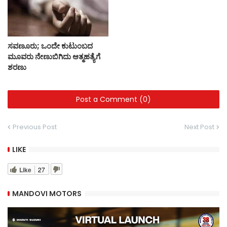
ಸವಣೂರು; ಒಂದೇ ಕುಟುಂಬದ
ಮೂವರು ನೇಣುಬಿಗಿದು ಆತ್ಮಹತ್ಯೆಗೆ
ಶರಣು
Post a Comment (0)
Previous Post
Next Post
LIKE
Like
27
MANDOVI MOTORS