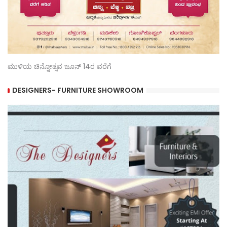
ಮುಳಿಯ ಚಿನ್ನೋತ್ಸವ ಜೂನ್ 14ರ ವರೆಗೆ
DESIGNERS- FURNITURE SHOWROOM