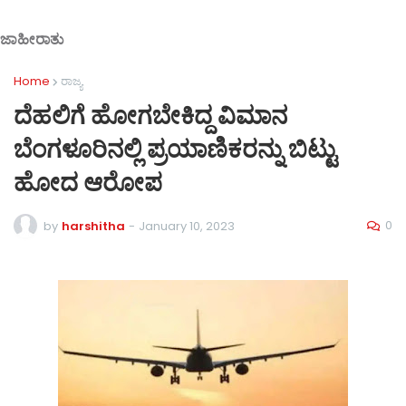
ಜಾಹೀರಾತು
Home
ರಾಜ್ಯ
ದೆಹಲಿಗೆ ಹೋಗಬೇಕಿದ್ದ ವಿಮಾನ
ಬೆಂಗಳೂರಿನಲ್ಲಿ ಪ್ರಯಾಣಿಕರನ್ನು ಬಿಟ್ಟು
ಹೋದ ಆರೋಪ
0
by
harshitha
-
January 10, 2023