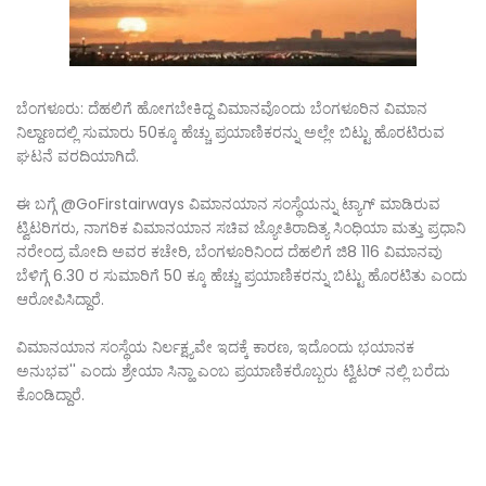
ಬೆಂಗಳೂರು: ದೆಹಲಿಗೆ ಹೋಗಬೇಕಿದ್ದ ವಿಮಾನವೊಂದು ಬೆಂಗಳೂರಿನ ವಿಮಾನ
ನಿಲ್ದಾಣದಲ್ಲಿ ಸುಮಾರು 50ಕ್ಕೂ ಹೆಚ್ಚು ಪ್ರಯಾಣಿಕರನ್ನು ಅಲ್ಲೇ ಬಿಟ್ಟು ಹೊರಟಿರುವ
ಘಟನೆ ವರದಿಯಾಗಿದೆ.
ಈ ಬಗ್ಗೆ @GoFirstairways ವಿಮಾನಯಾನ ಸಂಸ್ಥೆಯನ್ನು ಟ್ಯಾಗ್ ಮಾಡಿರುವ
ಟ್ವಿಟರಿಗರು, ನಾಗರಿಕ ವಿಮಾನಯಾನ ಸಚಿವ ಜ್ಯೋತಿರಾದಿತ್ಯ ಸಿಂಧಿಯಾ ಮತ್ತು ಪ್ರಧಾನಿ
ನರೇಂದ್ರ ಮೋದಿ ಅವರ ಕಚೇರಿ, ಬೆಂಗಳೂರಿನಿಂದ ದೆಹಲಿಗೆ ಜಿ8 116 ವಿಮಾನವು
ಬೆಳಿಗ್ಗೆ 6.30 ರ ಸುಮಾರಿಗೆ 50 ಕ್ಕೂ ಹೆಚ್ಚು ಪ್ರಯಾಣಿಕರನ್ನು ಬಿಟ್ಟು ಹೊರಟಿತು ಎಂದು
ಆರೋಪಿಸಿದ್ದಾರೆ.
ವಿಮಾನಯಾನ ಸಂಸ್ಥೆಯ ನಿರ್ಲಕ್ಷ್ಯವೇ ಇದಕ್ಕೆ ಕಾರಣ, ಇದೊಂದು ಭಯಾನಕ
ಅನುಭವ'' ಎಂದು ಶ್ರೇಯಾ ಸಿನ್ಹಾ ಎಂಬ ಪ್ರಯಾಣಿಕರೊಬ್ಬರು ಟ್ವಿಟರ್ ನಲ್ಲಿ ಬರೆದು
ಕೊಂಡಿದ್ದಾರೆ.