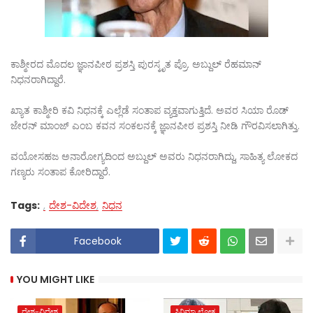
ಕಾಶ್ಮೀರದ ಮೊದಲ ಜ್ಞಾನಪೀಠ ಪ್ರಶಸ್ತಿ ಪುರಸ್ಕೃತ ಪ್ರೊ. ಅಬ್ದುಲ್ ರೆಹಮಾನ್
ನಿಧನರಾಗಿದ್ದಾರೆ.
ಖ್ಯಾತ ಕಾಶ್ಮೀರಿ ಕವಿ ನಿಧನಕ್ಕೆ ಎಲ್ಲೆಡೆ ಸಂತಾಪ ವ್ಯಕ್ತವಾಗುತ್ತಿದೆ. ಅವರ ಸಿಯಾ ರೊಡ್
ಜೇರನ್ ಮಾಂಜ್ ಎಂಬ ಕವನ ಸಂಕಲನಕ್ಕೆ ಜ್ಞಾನಪೀಠ ಪ್ರಶಸ್ತಿ ನೀಡಿ ಗೌರವಿಸಲಾಗಿತ್ತು.
ವಯೋಸಹಜ ಅನಾರೋಗ್ಯದಿಂದ ಅಬ್ದುಲ್ ಅವರು ನಿಧನರಾಗಿದ್ದು, ಸಾಹಿತ್ಯ ಲೋಕದ
ಗಣ್ಯರು ಸಂತಾಪ ಕೋರಿದ್ದಾರೆ.
Tags:
ದೇಶ-ವಿದೇಶ
ನಿಧನ
Facebook
YOU MIGHT LIKE
ದೇಶ-ವಿದೇಶ
ಸಿನಿಮಾ ಲೋಕ