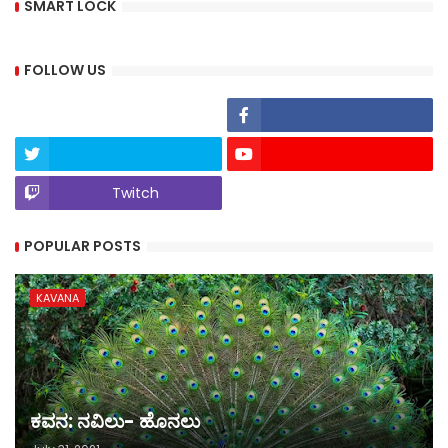
SMART LOCK
FOLLOW US
Twitch
POPULAR POSTS
KAVANA
ಕವನ: ನವಿಲು- ಹೊನಲು