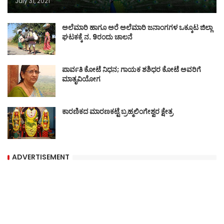
July 31, 2021
ಅಲೆಮಾರಿ ಹಾಗೂ ಅರೆ ಅಲೆಮಾರಿ ಜನಾಂಗಗಳ ಒಕ್ಕೂಟ ಜಿಲ್ಲಾ
ಘಟಕಕ್ಕೆ ನ. 9ರಂದು ಚಾಲನೆ
ಪಾರ್ವತಿ ಕೋಟೆ ನಿಧನ; ಗಾಯಕ ಶಶಿಧರ ಕೋಟೆ ಅವರಿಗೆ
ಮಾತೃವಿಯೋಗ
ಕಾರಣಿಕದ ಮಾರಣಕಟ್ಟೆ ಬ್ರಹ್ಮಲಿಂಗೇಶ್ವರ ಕ್ಷೇತ್ರ
ADVERTISEMENT