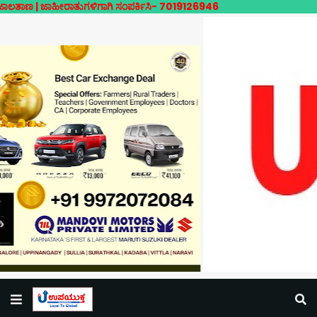
ಜಾಹೀರಾತುಗಳಿಗಾಗಿ ಸಂಪರ್ಕಿಸಿ- 7019126946