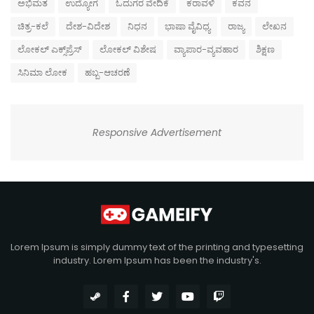
ಅಭಿಮತ
ಉದ್ಯೋಗ
ಓದುಗರ ವೇದಿಕೆ
ಕರಾವಳಿ
ಕವನ
ಚಿತ್ರ-ಕಲೆ
ದೇಶ-ವಿದೇಶ
ನಿಧನ
ಭಾಷಾ ವೈವಿಧ್ಯ
ರಾಜ್ಯ
ಲೇಖನ
ಲೋಕಲ್ ಎಕ್ಸ್‌ಪ್ರೆಸ್
ಲೋಕಲ್ ವಿಶೇಷ
ವ್ಯಾಪಾರ-ವ್ಯವಹಾರ
ಶಿಕ್ಷಣ
ಸಿನಿಮಾ ಲೋಕ
ಹಬ್ಬ-ಆಚರಣೆ
Responsive Advertisement
Lorem Ipsum is simply dummy text of the printing and typesetting
industry. Lorem Ipsum has been the industry's.