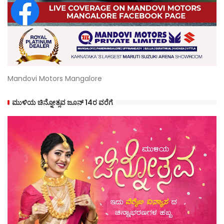
Mandovi Motors Mangalore
ಮುಳಿಯ ಚಿನ್ನೋತ್ಸವ ಜೂನ್ 14ರ ವರೆಗೆ