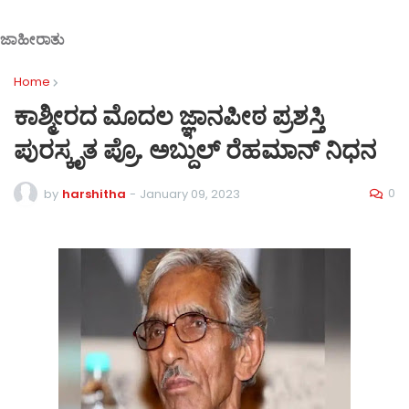
ಜಾಹೀರಾತು
Home
ಕಾಶ್ಮೀರದ ಮೊದಲ ಜ್ಞಾನಪೀಠ ಪ್ರಶಸ್ತಿ
ಪುರಸ್ಕೃತ ಪ್ರೊ. ಅಬ್ದುಲ್ ರೆಹಮಾನ್ ನಿಧನ
0
by
harshitha
-
January 09, 2023