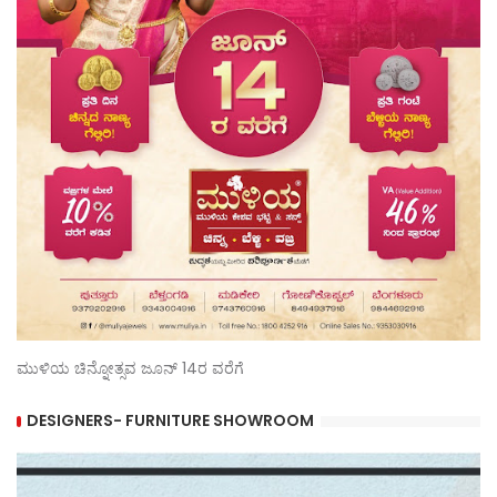
ಮುಳಿಯ ಚಿನ್ನೋತ್ಸವ ಜೂನ್ 14ರ ವರೆಗೆ
DESIGNERS- FURNITURE SHOWROOM