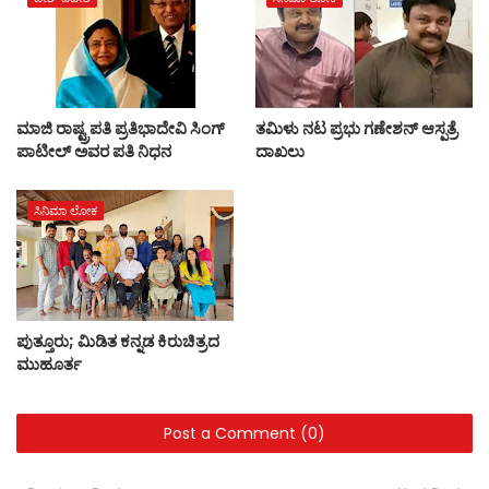
ಮಾಜಿ ರಾಷ್ಟ್ರಪತಿ ಪ್ರತಿಭಾದೇವಿ ಸಿಂಗ್‌
ತಮಿಳು ನಟ ಪ್ರಭು ಗಣೇಶನ್ ಆಸ್ಪತ್ರೆ
ಪಾಟೀಲ್‌ ಅವರ ಪತಿ ನಿಧನ
ದಾಖಲು
ಸಿನಿಮಾ ಲೋಕ
ಪುತ್ತೂರು; ಮಿಡಿತ ಕನ್ನಡ ಕಿರುಚಿತ್ರದ
ಮುಹೂರ್ತ
Post a Comment (0)