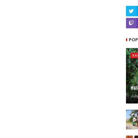
POP
KA
ಕವ
July