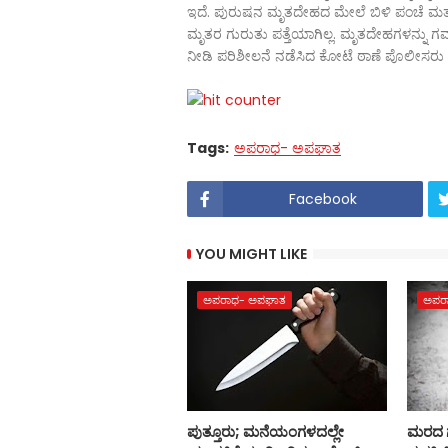
ಇದೆ. ಪುರುಷನ ಮೃತದೇಹದ ಮೇಲೆ ಬಿಳಿ ಪಂಚೆ ಮತ್ತು 
ಮೃತರ ಗುರುತು ಪತ್ತೆಯಾಗಿಲ್ಲ. ಮೃತದೇಹಗಳನ್ನು ಗಮನ
ನೀಡಿ ಪರಿಶೀಲನೆ ನಡೆಸಿದ ಕೋಟೆ ಠಾಣೆ ಪೊಲೀಸರು ಮತ್
Tags:
ಅಪರಾಧ- ಅಪಘಾತ
Facebook
YOU MIGHT LIKE
ಅಪರಾಧ- ಅಪಘಾತ
ಅಪರ
ಪುತ್ತೂರು; ಮನೆಯಂಗಳದಲ್ಲೇ
ಮರದ ಗೆ