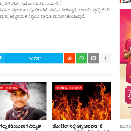
ಮುಳಿ
ಬಿಳಿ ಶರ್ಟ್ ಇದೆ ಎಂದು ತಿಳಿದು ಬಂದಿದೆ.
ಿಸಿದ ಸ್ಥಳೀಯರು ಪೊಲೀಸರಿಗೆ ಮಾಹಿತಿ ನೀಡಿದ್ದಾರೆ. ಕೂಡಲೇ ಸ್ಥಳಕ್ಕೆ ಭೇಟಿ
ತು ಅಗ್ನಿಶಾಮಕ ಸಿಬ್ಬಂದಿ ಪ್ರಕರಣ ದಾಖಲಿಸಿಕೊಂಡಿದ್ದಾರೆ.
Twitter
ಾಧ- ಅಪಘಾತ
ಅಪರಾಧ- ಅಪಘಾತ
ಲ್ಲು ಕಡಿಯುವಾಗ ವಿದ್ಯುತ್
ಹೋಟೆಲ್ ನಲ್ಲಿ ಅಗ್ನಿ ಅವಘಡ; 6
ಮುಳಿಯ