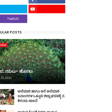
Twitch
ULAR POSTS
VANA
ನ: ನವಿಲು- ಹೊನಲು
 31, 2021
ಅಲೆಮಾರಿ ಹಾಗೂ ಅರೆ ಅಲೆಮಾರಿ
ಜನಾಂಗಗಳ ಒಕ್ಕೂಟ ಜಿಲ್ಲಾ ಘಟಕಕ್ಕೆ ನ.
9ರಂದು ಚಾಲನೆ