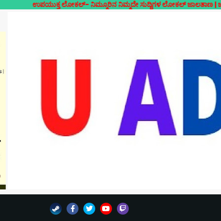
ಉಪಯುಕ್ತ ಲೋಕಲ್- ನಿಮ್ಮೂರಿನ ನಿಮ್ಮದೇ ಸುದ್ದಿಗಳ ಲೋಕಲ್ ಜಾಲತಾಣ | ಜಾಹೀರಾತುಗ