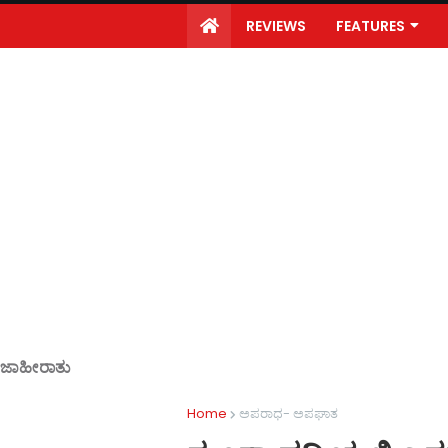
REVIEWS
FEATURES
ಜಾಹೀರಾತು
Home
ಅಪರಾಧ- ಅಪಘಾತ