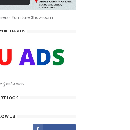
ners- Furniture Showroom
YUKTHA ADS
್ತ ಜಾಹೀರಾತು
RT LOCK
LOW US