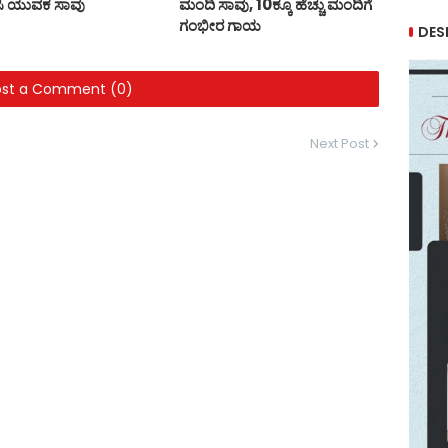
ಿಸಿ ಯುವಕ ಸಾವು
ಮಂದಿ ಸಾವು, 10ಕ್ಕೂ ಹೆಚ್ಚು ಮಂದಿಗೆ
ಗಂಭೀರ ಗಾಯ
DES
ost a Comment (0)
Next Post