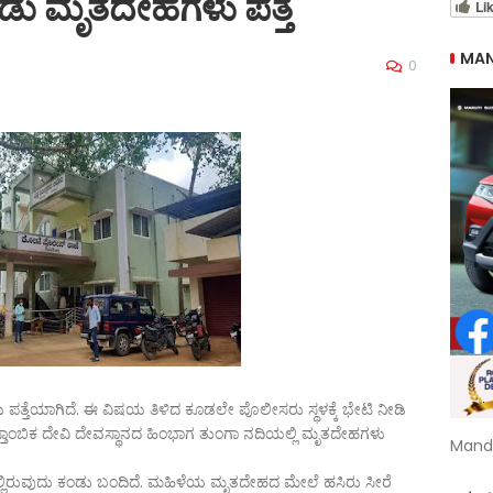
ಡು ಮೃತದೇಹಗಳು ಪತ್ತೆ
Li
MAN
0
ತ್ತೆಯಾಗಿದೆ. ಈ ವಿಷಯ ತಿಳಿದ ಕೂಡಲೇ ಪೊಲೀಸರು ಸ್ಥಳಕ್ಕೆ ಭೇಟಿ ನೀಡಿ
ಮಾಸ್ತಾಂಬಿಕ ದೇವಿ ದೇವಸ್ಥಾನದ ಹಿಂಭಾಗ ತುಂಗಾ ನದಿಯಲ್ಲಿ ಮೃತದೇಹಗಳು
Mand
ಲ್ಲಿರುವುದು ಕಂಡು ಬಂದಿದೆ. ಮಹಿಳೆಯ ಮೃತದೇಹದ ಮೇಲೆ ಹಸಿರು ಸೀರೆ