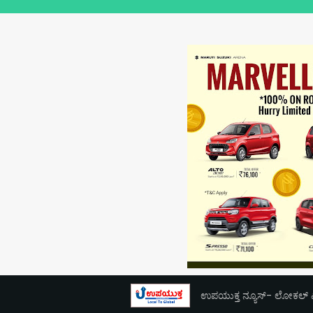
ಉಪಯುಕ್ತ ನ್ಯೂಸ್- ಲೋಕಲ್ ಎಕ್ಸ್