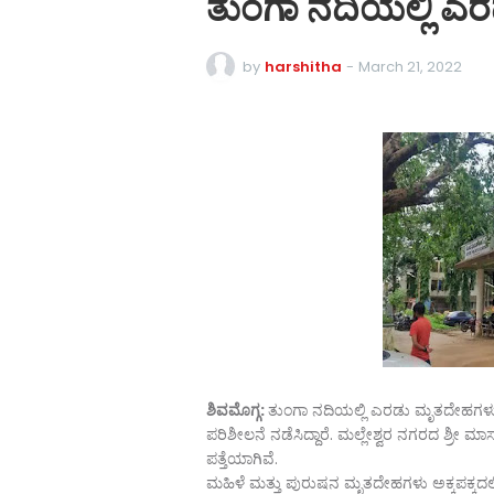
ತುಂಗಾ ನದಿಯಲ್ಲಿ ಎರ
by
harshitha
-
March 21, 2022
ಶಿವಮೊಗ್ಗ:
ತುಂಗಾ ನದಿಯಲ್ಲಿ ಎರಡು ಮೃತದೇಹಗಳು ಪ
ಪರಿಶೀಲನೆ ನಡೆಸಿದ್ದಾರೆ. ಮಲ್ಲೇಶ್ವರ ನಗರದ ಶ್ರೀ 
ಪತ್ತೆಯಾಗಿವೆ.
ಮಹಿಳೆ ಮತ್ತು ಪುರುಷನ ಮೃತದೇಹಗಳು ಅಕ್ಕಪಕ್ಕದ