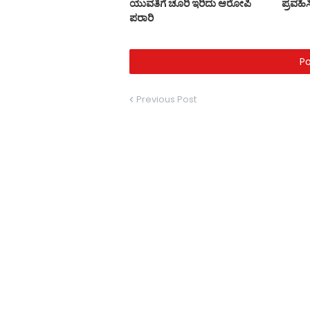
ಯುವತಿಗೆ ಚೂರಿ ಇರಿದು ಆರೋಪಿ
ಪ್ರವಹ
ಪರಾರಿ
P
Previous Post