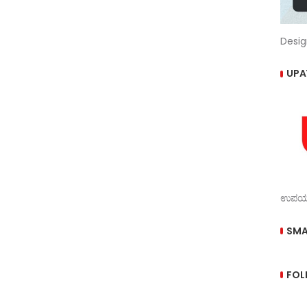
Desig
UPA
ಉಪಯುಕ
SMA
FOL