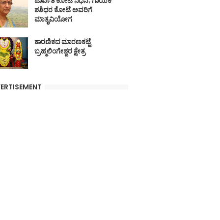
ಪಾರ್ವತಿ ಕೋಟೆ ನಿಧನ; ಗಾಯಕ
ಶಶಿಧರ ಕೋಟೆ ಅವರಿಗೆ
ಮಾತೃವಿಯೋಗ
ಕಾರಣಿಕದ ಮಾರಣಕಟ್ಟೆ
ಬ್ರಹ್ಮಲಿಂಗೇಶ್ವರ ಕ್ಷೇತ್ರ
ERTISEMENT