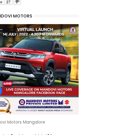
ke
27
DOVI MOTORS
ovi Motors Mangalore