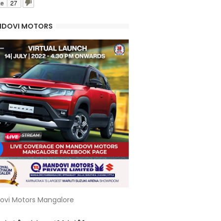
ke
27
DOVI MOTORS
ovi Motors Mangalore