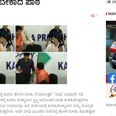
 ಬೇಕಾದ ಪಾಠ
Li
MAN
0
ಣ ರೈ ಅವರು ಹೇಳಿದ ಮಾತು ನೆನಪಾಗುತ್ತಿದೆ. "ನಾವು ಯಾವುದೇ ಸಭೆ
 ಕುಳಿತು ಕೊಳ್ಳುವಾಗ ಸ್ವಲ್ಪ ಆಲೇೂಚನೆ ಮಾಡಿ ಕುಳಿತುಕೊಳ್ಳಬೇಕು.
Mand
ದರ್ಭವೂ ಇದೆ. ಕುರ್ಚಿಯಲ್ಲಿ ಕುಳಿತುಕೊಳ್ಳುವಾಗ ನಮ್ಮ ಯೇೂಗ್ಯತೆ
ಳ್ಳಬೇಕು. ಅದೇ ನೀವು ಮುಂದಿನ ಸಾಲಿನಲ್ಲಿ ಹೇೂಗಿ ಕುಳಿತು ಕೊಂಡಿದ್ದೀರಿ