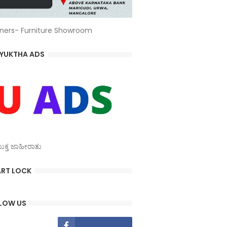
ners- Furniture Showroom
YUKTHA ADS
್ತ ಜಾಹೀರಾತು
RT LOCK
LOW US