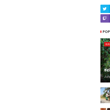
POP
KA
ಕವ
July