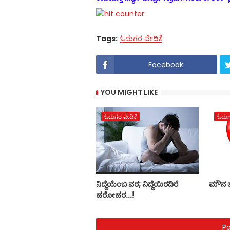
Tags:
ಓದುಗರ ವೇದಿಕೆ
Facebook
YOU MIGHT LIKE
ಓದುಗರ ವೇದಿಕೆ
ಓದುಗ
ನಿದ್ದೆಯೆಂಬ ವರ; ನಿದ್ದೆಯಿರದಿರೆ
ಮೌನ 
ಹರೋಹರ...!
P