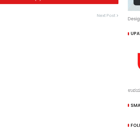
Next Post
Desig
UPA
ಉಪಯುಕ
SMA
FOL