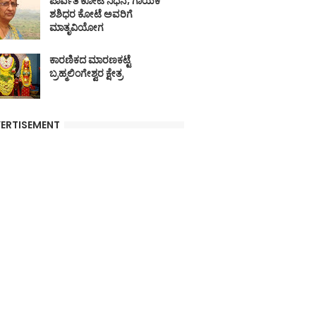
ಪಾರ್ವತಿ ಕೋಟೆ ನಿಧನ; ಗಾಯಕ
ಶಶಿಧರ ಕೋಟೆ ಅವರಿಗೆ
ಮಾತೃವಿಯೋಗ
ಕಾರಣಿಕದ ಮಾರಣಕಟ್ಟೆ
ಬ್ರಹ್ಮಲಿಂಗೇಶ್ವರ ಕ್ಷೇತ್ರ
ERTISEMENT