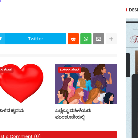
DES
Twitter
ರ ವೇದಿಕೆ
ಓದುಗರ ವೇದಿಕೆ
ತಾಳಿದ ಹೃದಯ
ಎಲ್ಲೆಲ್ಲೂ ಮಹಿಳೆಯರು
ಮುಂಚೂಣಿಯಲ್ಲಿ
ost a Comment (0)