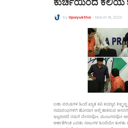
ಕುರ್ಚಿಯಿಂದ ಕಲಿಯ
by
Upayuktha
-
March 18, 2022
ಬಹು ವರುಷಗಳ ಹಿಂದೆ ಖ್ಯಾತ ಕವಿ ಕಯ್ಯಾರ ಕಿಞ್ಞಣ್
ಸಮಾರಂಭಗಳಿಗೆ ಹೇೂದಾಗ ಅಲ್ಲಿ ಹಾಕಿರುವ ಆಸನಗಳಲ್ಲಿ
ಇಲ್ಲವಾದರೆ ನಮಗೆ ಬೇಸರವೋ, ಮುಜುಗರವೋ ಆಗುವ ಸಂ
ಆರ್ಹತೆಗಿಂತ ಎರಡು ಸಾಲುಗಳ ಹಿಂದೆಯೇ ಕುಳಿತು ಕೊ