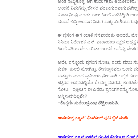
ಅಂತ ಇಟ್ಟುಕೊಳ್ಳಿ. ಆಗ ಕಾರ್ಯಕ್ರಮ ಆಯೇೂಜಕರು ಬಂದು ಸ
ಅಂದರೆ ನಿಮಗೆಷ್ಟು ಬೇಸರ ಮುಜುಗುರವಾಗುವುದಿಲ್ಲ?
ಕೂಡಾ ನೀವು ಎರಡು ಸಾಲು ಹಿಂದೆ ಕುಳಿತಿದ್ದೀರಿ ಅಂ
ಮುಂದೆ ಬನ್ನಿ ಅಂದಾಗ ನಿಮಗೆ ಎಷ್ಟು ಖುಶಿಯಾಗುವುದಿ
ಈ ಪ್ರಸಂಗ ಈಗ ಯಾಕೆ ನೆನಪಾಯಿತು ಅಂದರೆ.. ಮೊನ್ನೆ ತಾ
ಸಿನಿಮಾ ನಿದೇ೯ಶಕ ಎಸ್. ನಾರಾಯಣ ಪಕ್ಷದ ಅಧ್ಯಕ್ಷ
ಹಿಂದೆ ಸರಿಯ ಬೇಕಾಯಿತು ಅಂದರೆ ಅದೆಷ್ಟು ಬೇಸರ ಮುಜ
ಅದೇ, ಇನ್ನೊಂದು ಪ್ರಸಂಗ ನೇೂಡಿ, ಇಂದು ಮಾಜಿ ಸಚಿ
ಕುರ್ಚಿ ತುಂಬಿ ಹೇೂಗಿತ್ತು. ರೇವಣ್ಣನವರು ಒಂದು ಮೂಲೆಯ
ಸುತ್ತೂರು ಮಠದ ಸ್ವಾಮಿಗಳು ನೇರವಾಗಿ ಅಲ್ಲಿಗೆ ಬಂದ
ಹತ್ತಿರದ ಆಸನದಲ್ಲಿಯೇ ರೇವಣ್ಣ ನವರನ್ನು ಕೂರಿಸಿಕೆ
ನೇೂಡಿ... ಇತ್ತೀಚಿನ ಈ ಎರಡು ಪ್ರಸಂಗಗಳನ್ನು ನೇ
ಅನ್ನಿಸುವುದಿಲ್ಲವೇ?
-ಕೊಕ್ಕರ್ಣೆ ಸುರೇಂದ್ರನಾಥ ಶೆಟ್ಟಿ ಉಡುಪಿ.
ಉಪಯುಕ್ತ ನ್ಯೂಸ್‌’ ಫೇಸ್‌ಬುಕ್ ಪುಟ ಲೈಕ್ ಮಾಡಿ
ಉಪಯುಕ್ತ ನ್ಯೂಸ್‌ ವಾಟ್ಸಪ್‌ ಗ್ರೂಪಿಗೆ ಸೇರಲು ಈ ಲಿಂಕ್ ಕ್