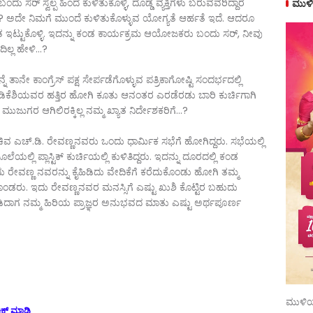
ರ್ ಸ್ವಲ್ಪ ಹಿಂದೆ ಕುಳಿತುಕೊಳ್ಳಿ, ದೊಡ್ಡ ವ್ಯಕ್ತಿಗಳು ಬರುವವರಿದ್ದಾರೆ
ಮುಳಿ
 ಅದೇ ನಿಮಗೆ ಮುಂದೆ ಕುಳಿತುಕೊಳ್ಳುವ ಯೇೂಗ್ಯತೆ ಆರ್ಹತೆ ಇದೆ. ಆದರೂ
ತ ಇಟ್ಟುಕೊಳ್ಳಿ. ಇದನ್ನು ಕಂಡ ಕಾರ್ಯಕ್ರಮ ಆಯೇೂಜಕರು ಬಂದು ಸರ್, ನೀವು
ಲ್ಲ ಹೇಳಿ...?
ನೇ ಕಾಂಗ್ರೆಸ್ ಪಕ್ಷ ಸೇರ್ಪಡೆಗೊಳ್ಳುವ ಪತ್ರಿಕಾಗೇೂಷ್ಟಿ ಸಂದರ್ಭದಲ್ಲಿ
 ಡಿಕೆಶಿಯವರ ಹತ್ತಿರ ಹೇೂಗಿ ಕೂತು ಆನಂತರ ಎರಡೆರಡು ಬಾರಿ ಕುರ್ಚಿಗಾಗಿ
ುಗರ ಆಗಿಲಿರಕ್ಕಿಲ್ಲ ನಮ್ಮ ಖ್ಯಾತ ನಿರ್ದೇಶಕರಿಗೆ...?
ವ ಎಚ್.ಡಿ. ರೇವಣ್ಣನವರು ಒಂದು ಧಾರ್ಮಿಕ ಸಭೆಗೆ ಹೇೂಗಿದ್ದರು. ಸಭೆಯಲ್ಲಿ
ಲ್ಲಿ ಪ್ಲಾಸ್ಟಿಕ್ ಕುರ್ಚಿಯಲ್ಲಿ ಕುಳಿತಿದ್ದರು. ಇದನ್ನು ದೂರದಲ್ಲಿ ಕಂಡ
ು ರೇವಣ್ಣ ನವರನ್ನು ಕೈಹಿಡಿದು ವೇದಿಕೆಗೆ ಕರೆದುಕೊಂಡು ಹೇೂಗಿ ತಮ್ಮ
ೂಂಡರು. ಇದು ರೇವಣ್ಣನವರ ಮನಸ್ಸಿಗೆ ಎಷ್ಟು ಖುಶಿ ಕೊಟ್ಟಿರ ಬಹುದು
ೂಡಿದಾಗ ನಮ್ಮ ಹಿರಿಯ ಪ್ರಾಜ್ಞರ ಅನುಭವದ ಮಾತು ಎಷ್ಟು ಅರ್ಥಪೂರ್ಣ
ಮುಳಿಯ
ಲಿಕ್ ಮಾಡಿ