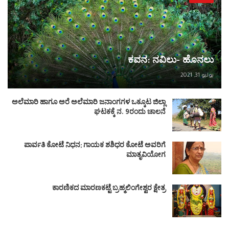
ಕವನ: ನವಿಲು- ಹೊನಲು
يوليو 31, 2021
ಅಲೆಮಾರಿ ಹಾಗೂ ಅರೆ ಅಲೆಮಾರಿ ಜನಾಂಗಗಳ ಒಕ್ಕೂಟ ಜಿಲ್ಲಾ
ಘಟಕಕ್ಕೆ ನ. 9ರಂದು ಚಾಲನೆ
ಪಾರ್ವತಿ ಕೋಟೆ ನಿಧನ; ಗಾಯಕ ಶಶಿಧರ ಕೋಟೆ ಅವರಿಗೆ
ಮಾತೃವಿಯೋಗ
ಕಾರಣಿಕದ ಮಾರಣಕಟ್ಟೆ ಬ್ರಹ್ಮಲಿಂಗೇಶ್ವರ ಕ್ಷೇತ್ರ