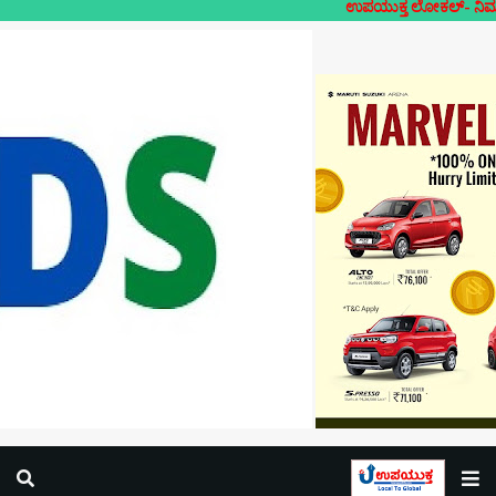
ಉಪಯುಕ್ತ ಲೋಕಲ್- ನಿಮ್ಮೂರಿನ ನಿಮ್ಮದೇ