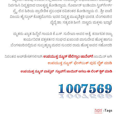
ಮೃತರಿಗೆ ಹಲವು ಕಂಪನಿಗಳಲ್ಲಿ ಮಾನವ ಸಂಪನ್ಮೂಲ ಅಧಿಕಾರಿಯಾಗಿ ಜವಾಬ್ದಾರಿ
ನಿರ್ವಹಿಸಿ ನಿವೃತ್ತರಾದ ಬಾಲಕೃಷ್ಣ ತೋಡಿನ್ನಾಯ, ಗೊರ್ಲಾನ್ ಇಂಡಿಯಾ ಸ್ವಿಚ್‌ಗೇರ್ಸ್
ಪ್ರೈ. ಲಿನ ಹಿರಿಯ ಪ್ರಾದೇಶಿಕ ಪ್ರಬಂಧಕ ರವಿಶಂಕರ ತೋಡಿನ್ನಾಯ ಬಿ., ಶ್ರೀ ವಾಣಿ
ವಿಜಯ ಹೈಸ್ಕೂಲ್ ಕೊಡ್ಲಮೊಗರು ಇದರ ನಿವೃತ್ತ ಮುಖ್ಯಶಿಕ್ಷಕಿ ಭಾರತಿ, ಬೆಂಗಳೂರಿನ
ವೈದ್ಯೆ ಡಾ. ಸತ್ಯವತಿ ಹೀಗೆ ನಾಲ್ವರು ಮಕ್ಕಳು ಇದ್ದಾರೆ.
ಮೃತರು ಖ್ಯಾತ ಹಿನ್ನೆಲೆ ಗಾಯಕಿ ಕೆ.ಎಸ್. ಸುರೇಖಾ ಅವರ ಅತ್ತೆ. ಕರ್ನಾಟಕ ರಾಜ್ಯ
ಕಾರ್ಯನಿರತ ಪತ್ರಕರ್ತರ ಸಂಘದ ಖಜಾಂಚಿ ವಾಸುದೇವ ಹೊಳ್ಳ ಹಾಗೂ
ಬೆಂಗಳೂರಿನಲ್ಲಿರುವ ಸುಬ್ರಹ್ಮಣ್ಯ ಮಠದ ಸುಂದರ ರಾಮ ಹೊಳ್ಳ ಅವರ ಸಹೋದರಿ.
ನಿರಂತರ ಅಪ್‌ಡೇಟ್‌ಗಳಿಗಾಗಿ
ಉಪಯುಕ್ತ ನ್ಯೂಸ್‌ ಟೆಲಿಗ್ರಾಂ ಚಾನೆಲ್‌ಗೆ
ಜಾಯಿನ್‌ ಆಗಿ
ಉಪಯುಕ್ತ ನ್ಯೂಸ್‌’ ಫೇಸ್‌ಬುಕ್ ಪುಟ ಲೈಕ್ ಮಾಡಿ
ಉಪಯುಕ್ತ ನ್ಯೂಸ್‌ ವಾಟ್ಸಪ್‌ ಗ್ರೂಪ್‌ಗೆ ಜಾಯಿನ್ ಆಗಲು ಈ ಲಿಂಕ್ ಕ್ಲಿಕ್ ಮಾಡಿ
ನಿಧನ
Tags: