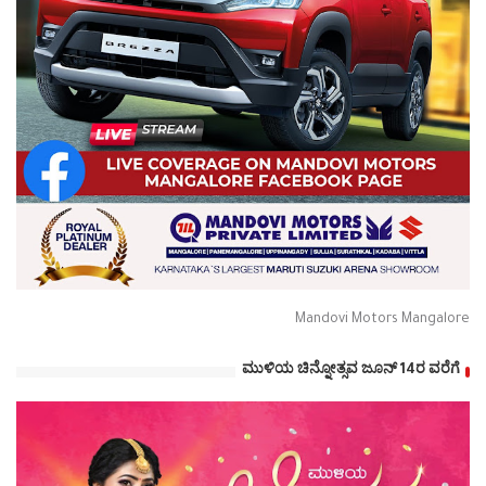
Mandovi Motors Mangalore
ಮುಳಿಯ ಚಿನ್ನೋತ್ಸವ ಜೂನ್ 14ರ ವರೆಗೆ