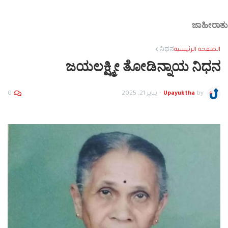
ಜಾಹೀರಾತು
الصفحة الرئيسية
ನಿಧನ
ಜಯಲಕ್ಷ್ಮೀ ತೋಡಿನ್ನಾಯ ನಿಧನ
by
Upayuktha
-
يناير 21, 2025
0