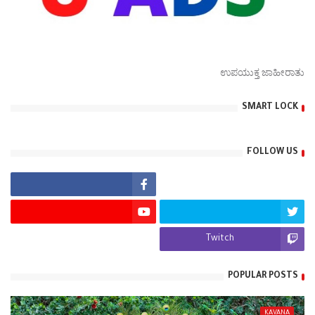
ಉಪಯುಕ್ತ ಜಾಹೀರಾತು
SMART LOCK
FOLLOW US
Twitch
POPULAR POSTS
KAVANA