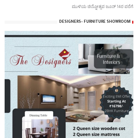
ಮುಳಿಯ ಚಿನ್ನೋತ್ಸವ ಜೂನ್ 14ರ ವರೆಗೆ
DESIGNERS- FURNITURE SHOWROOM