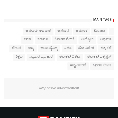
MAIN TAGS
ಅಪರಾಧ- ಅಪಘಾತ
ಅಪರಾಧ
ಅಪಘಾತ
Kavana
ಕವನ
ಕರಾವಳಿ
ಓದುಗರ ವೇದಿಕೆ
ಉದ್ಯೋಗ
ಅಭಿಮತ
ಲೇಖನ
ರಾಜ್ಯ
ಭಾಷಾ ವೈವಿಧ್ಯ
ನಿಧನ
ದೇಶ-ವಿದೇಶ
ಚಿತ್ರ-ಕಲೆ
ಶಿಕ್ಷಣ
ವ್ಯಾಪಾರ-ವ್ಯವಹಾರ
ಲೋಕಲ್ ವಿಶೇಷ
ಲೋಕಲ್ ಎಕ್ಸ್‌ಪ್ರೆಸ್
ಹಬ್ಬ-ಆಚರಣೆ
ಸಿನಿಮಾ ಲೋಕ
Responsive Advertisement