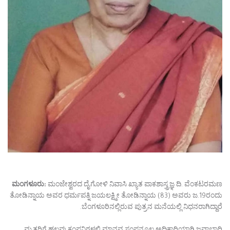
ಮಂಗಳೂರು:
ಮಂಜೇಶ್ವರದ ದೈಗೋಳಿ ನಿವಾಸಿ ಖ್ಯಾತ ಪಾಕಶಾಸ್ತ್ರಜ್ಞ ದಿ. ವೆಂಕಟರಮಣ
ತೋಡಿನ್ನಾಯ ಅವರ ಧರ್ಮಪತ್ನಿ ಜಯಲಕ್ಷ್ಮೀ ತೋಡಿನ್ನಾಯ (83) ಅವರು ಜ.19ರಂದು
ಬೆಂಗಳೂರಿನಲ್ಲಿರುವ ಪುತ್ರನ ಮನೆಯಲ್ಲಿ ನಿಧನರಾಗಿದ್ದಾರೆ.