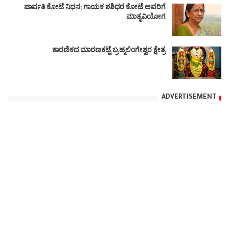
ಪಾರ್ವತಿ ಕೋಟೆ ನಿಧನ; ಗಾಯಕ ಶಶಿಧರ ಕೋಟೆ ಅವರಿಗೆ
ಮಾತೃವಿಯೋಗ
ಕಾರಣಿಕದ ಮಾರಣಕಟ್ಟೆ ಬ್ರಹ್ಮಲಿಂಗೇಶ್ವರ ಕ್ಷೇತ್ರ
ADVERTISEMENT