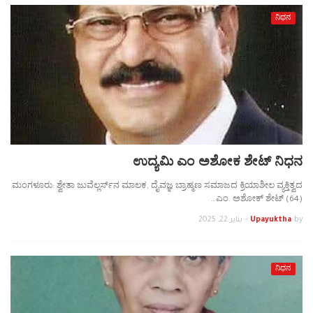
ನಿಧನ
ಉದ್ಯಮಿ ಎಂ ಅಶೋಕ ಶೇಟ್ ನಿಧನ
ಮಂಗಳೂರು: ಶ್ವೇತಾ ಜುವೆಲ್ಲರ್ಸ್‌ನ ಮಾಲಕ, ದೈವಜ್ಞ ಬ್ರಾಹ್ಮಣ ಸಮಾಜದ ಕ್ರಿಯಾಶೀಲ ವ್ಯಕ್ತಿತ್ವದ
ಎಂ. ಅಶೋಕ್ ಶೇಟ್ (64)…
by
Upayuktha
-
يناير 22, 2025
ನಿಧನ