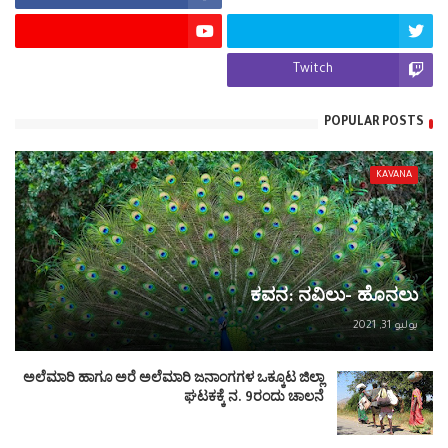
Twitch
POPULAR POSTS
KAVANA
ಕವನ: ನವಿಲು- ಹೊನಲು
يوليو 31, 2021
ಅಲೆಮಾರಿ ಹಾಗೂ ಅರೆ ಅಲೆಮಾರಿ ಜನಾಂಗಗಳ ಒಕ್ಕೂಟ ಜಿಲ್ಲಾ
ಘಟಕಕ್ಕೆ ನ. 9ರಂದು ಚಾಲನೆ