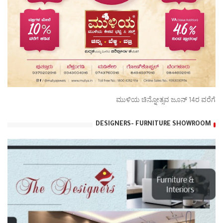
ಮುಳಿಯ ಚಿನ್ನೋತ್ಸವ ಜೂನ್ 14ರ ವರೆಗೆ
DESIGNERS- FURNITURE SHOWROOM