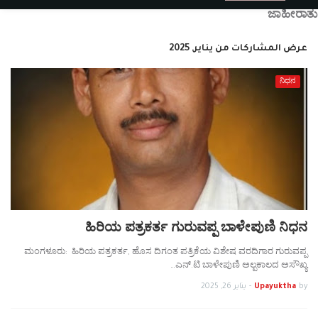
ಜಾಹೀರಾತು
عرض المشاركات من يناير, 2025
ನಿಧನ
ಹಿರಿಯ ಪತ್ರಕರ್ತ ಗುರುವಪ್ಪ ಬಾಳೇಪುಣಿ ನಿಧನ
ಮಂಗಳೂರು: ಹಿರಿಯ ಪತ್ರಕರ್ತ, ಹೊಸ ದಿಗಂತ ಪತ್ರಿಕೆಯ ವಿಶೇಷ ವರದಿಗಾರ ಗುರುವಪ್ಪ
ಎನ್.ಟಿ ಬಾಳೇಪುಣಿ ಅಲ್ಪಕಾಲದ ಅಸೌಖ್ಯ…
by
Upayuktha
-
يناير 26, 2025