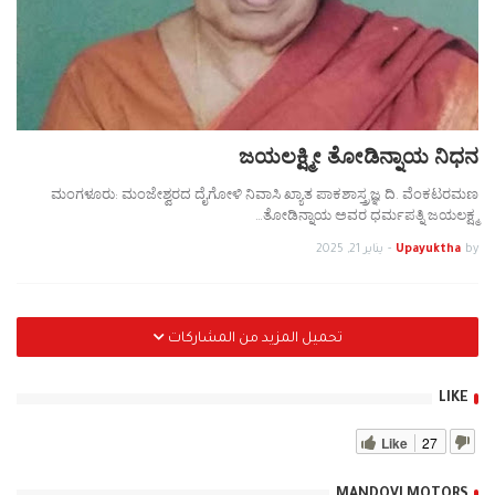
ಜಯಲಕ್ಷ್ಮೀ ತೋಡಿನ್ನಾಯ ನಿಧನ
ಮಂಗಳೂರು: ಮಂಜೇಶ್ವರದ ದೈಗೋಳಿ ನಿವಾಸಿ ಖ್ಯಾತ ಪಾಕಶಾಸ್ತ್ರಜ್ಞ ದಿ. ವೆಂಕಟರಮಣ
ತೋಡಿನ್ನಾಯ ಅವರ ಧರ್ಮಪತ್ನಿ ಜಯಲಕ್ಷ್ಮ…
by
Upayuktha
-
يناير 21, 2025
تحميل المزيد من المشاركات
LIKE
Like
27
MANDOVI MOTORS