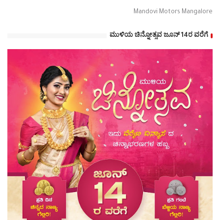
Mandovi Motors Mangalore
ಮುಳಿಯ ಚಿನ್ನೋತ್ಸವ ಜೂನ್ 14ರ ವರೆಗೆ