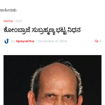
ಜಾಹೀರಾತು
Home
ನಿಧನ
ಕೋಂಬ್ರಾಜೆ ಸುಬ್ರಹ್ಮಣ್ಯ ಭಟ್ಟ ನಿಧನ
0
by
Upayuktha
-
December 21, 2024