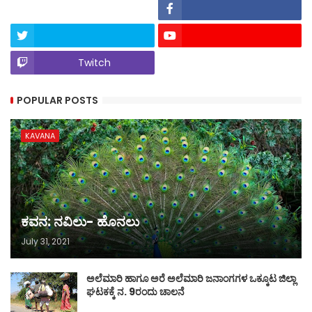
Twitch
POPULAR POSTS
KAVANA
ಕವನ: ನವಿಲು- ಹೊನಲು
July 31, 2021
ಅಲೆಮಾರಿ ಹಾಗೂ ಅರೆ ಅಲೆಮಾರಿ ಜನಾಂಗಗಳ ಒಕ್ಕೂಟ ಜಿಲ್ಲಾ
ಘಟಕಕ್ಕೆ ನ. 9ರಂದು ಚಾಲನೆ