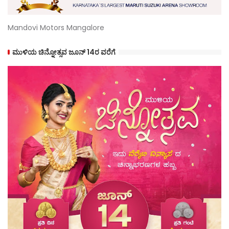
Mandovi Motors Mangalore
ಮುಳಿಯ ಚಿನ್ನೋತ್ಸವ ಜೂನ್ 14ರ ವರೆಗೆ