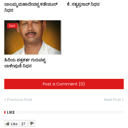
ಬಾಲಮ್ಮ ಮಹಾದೇವಪ್ಪ ಕಡೇಚೂರ್
ಕೆ. ಸತ್ಯಪ್ರಸಾದ್ ನಿಧನ
ನಿಧನ
ನಿಧನ
ಹಿರಿಯ ಪತ್ರಕರ್ತ ಗುರುವಪ್ಪ
ಬಾಳೇಪುಣಿ ನಿಧನ
Post a Comment (0)
Previous Post
Next Post
LIKE
Like
27