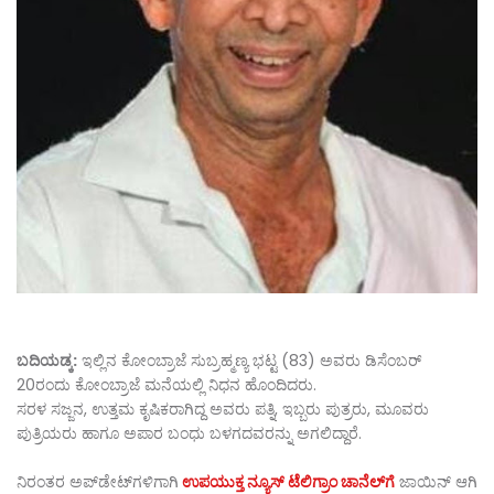
ಬದಿಯಡ್ಕ:
ಇಲ್ಲಿನ ಕೋಂಬ್ರಾಜೆ ಸುಬ್ರಹ್ಮಣ್ಯ ಭಟ್ಟ (83) ಅವರು ಡಿಸೆಂಬರ್
20ರಂದು ಕೋಂಬ್ರಾಜೆ ಮನೆಯಲ್ಲಿ ನಿಧನ ಹೊಂದಿದರು.
ಸರಳ ಸಜ್ಜನ, ಉತ್ತಮ ಕೃಷಿಕರಾಗಿದ್ದ ಅವರು ಪತ್ನಿ, ಇಬ್ಬರು ಪುತ್ರರು, ಮೂವರು
ಪುತ್ರಿಯರು ಹಾಗೂ ಅಪಾರ ಬಂಧು ಬಳಗದವರನ್ನು ಅಗಲಿದ್ದಾರೆ.
ನಿರಂತರ ಅಪ್‌ಡೇಟ್‌ಗಳಿಗಾಗಿ
ಉಪಯುಕ್ತ ನ್ಯೂಸ್‌ ಟೆಲಿಗ್ರಾಂ ಚಾನೆಲ್‌ಗೆ
ಜಾಯಿನ್‌ ಆಗಿ