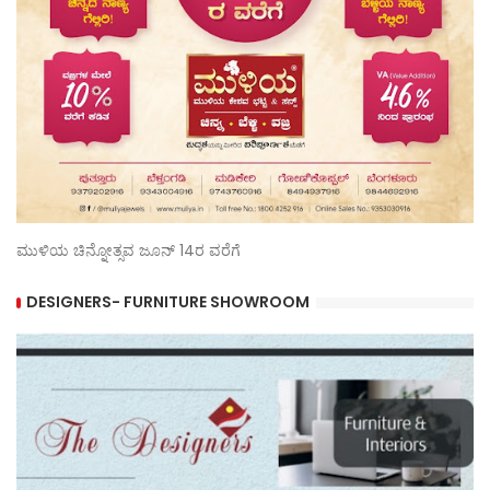
ಮುಳಿಯ ಚಿನ್ನೋತ್ಸವ ಜೂನ್ 14ರ ವರೆಗೆ
DESIGNERS- FURNITURE SHOWROOM