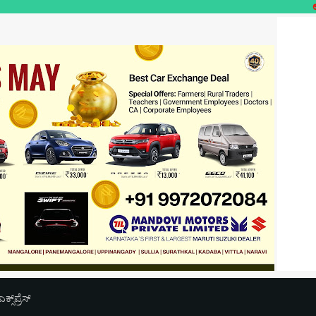
ಉಪಯುಕ್ತ ಲೋಕಲ್-
‌ಪ್ರೆಸ್‌