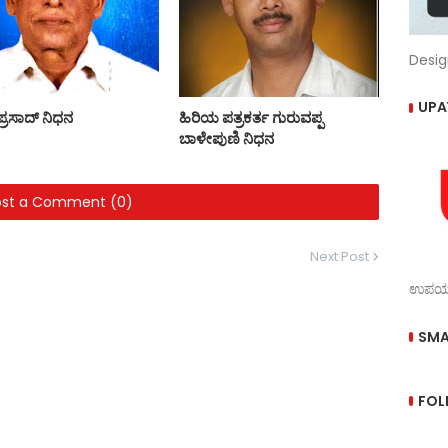
Desig
UPA
ಯಪ್ರಸಾದ್ ನಿಧನ
ಹಿರಿಯ ಪತ್ರಕರ್ತ ಗುರುವಪ್ಪ
ಬಾಳೇಪುಣಿ ನಿಧನ
ost a Comment (0)
Next Post
ಉಪಯುಕ
SMA
FOL