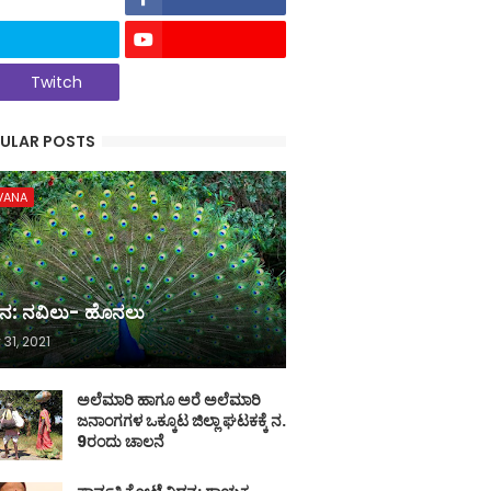
Twitch
ULAR POSTS
VANA
ನ: ನವಿಲು- ಹೊನಲು
 31, 2021
ಅಲೆಮಾರಿ ಹಾಗೂ ಅರೆ ಅಲೆಮಾರಿ
ಜನಾಂಗಗಳ ಒಕ್ಕೂಟ ಜಿಲ್ಲಾ ಘಟಕಕ್ಕೆ ನ.
9ರಂದು ಚಾಲನೆ