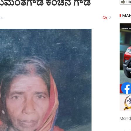
ಹನುಮಂತಗೌಡ ಕೆಂಚನ ಗೌಡ
Li
MAN
0
24
Mand