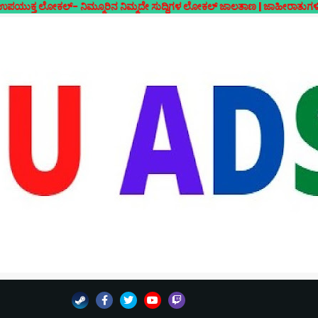
 ನಿಮ್ಮೂರಿನ ನಿಮ್ಮದೇ ಸುದ್ದಿಗಳ ಲೋಕಲ್ ಜಾಲತಾಣ | ಜಾಹೀರಾತುಗಳಿಗಾಗಿ ಸಂಪರ್ಕಿಸ