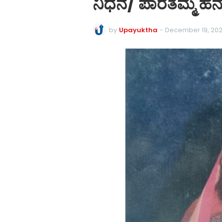
ನಿಧನ/ ಪಾರತೆಮ್ಮ 
by
Upayuktha
-
December 19, 20