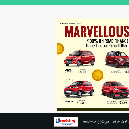
ಉಪಯುಕ್ತ ನ್ಯೂಸ್- ಲೋಕಲ್ ಎಕ್ಸ್