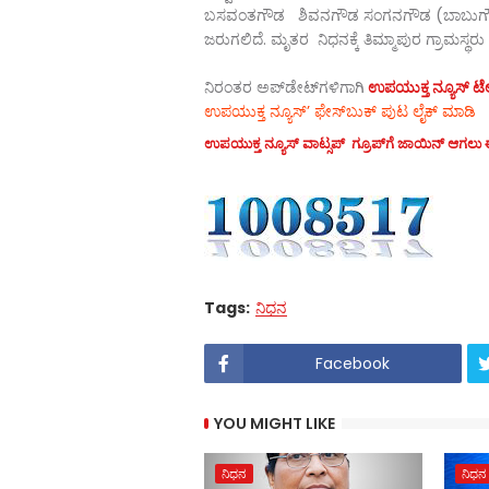
ಬಸವಂತಗೌಡ ಶಿವನಗೌಡ ಸಂಗನಗೌಡ (ಬಾಬುಗೌಡ) ಇತರ
ಜರುಗಲಿದೆ. ಮೃತರ ನಿಧನಕ್ಕೆ ತಿಮ್ಮಾಪುರ ಗ್ರಾಮಸ್ಥರು ಸಂ
ನಿರಂತರ ಅಪ್‌ಡೇಟ್‌ಗಳಿಗಾಗಿ
ಉಪಯುಕ್ತ ನ್ಯೂಸ್‌ ಟೆಲಿ
ಉಪಯುಕ್ತ ನ್ಯೂಸ್‌’ ಫೇಸ್‌ಬುಕ್ ಪುಟ ಲೈಕ್ ಮಾಡಿ
ಉಪಯುಕ್ತ ನ್ಯೂಸ್‌ ವಾಟ್ಸಪ್‌ ಗ್ರೂಪ್‌ಗೆ ಜಾಯಿನ್ ಆಗಲು ಈ
Tags:
ನಿಧನ
Facebook
YOU MIGHT LIKE
ನಿಧನ
ನಿಧನ