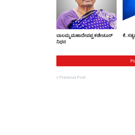
ಬಾಲಮ್ಮ ಮಹಾದೇವಪ್ಪ ಕಡೇಚೂರ್
ಕೆ. ಸತ್
ನಿಧನ
P
Previous Post