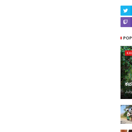
POP
KA
ಕವ
July