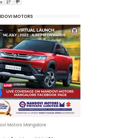
ke
27
DOVI MOTORS
ovi Motors Mangalore