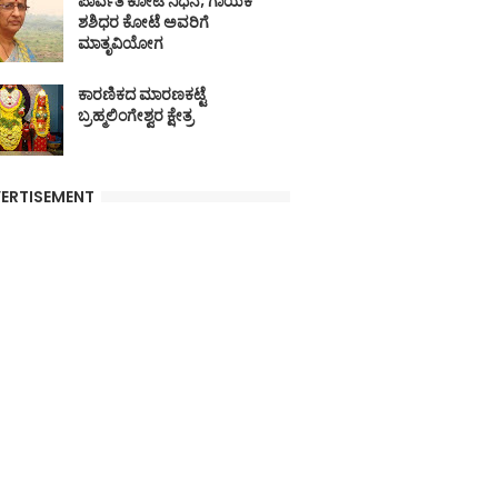
ಪಾರ್ವತಿ ಕೋಟೆ ನಿಧನ; ಗಾಯಕ
ಶಶಿಧರ ಕೋಟೆ ಅವರಿಗೆ
ಮಾತೃವಿಯೋಗ
ಕಾರಣಿಕದ ಮಾರಣಕಟ್ಟೆ
ಬ್ರಹ್ಮಲಿಂಗೇಶ್ವರ ಕ್ಷೇತ್ರ
ERTISEMENT