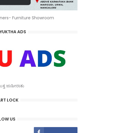
ners- Furniture Showroom
YUKTHA ADS
್ತ ಜಾಹೀರಾತು
RT LOCK
LOW US