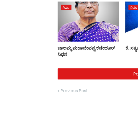
ನಿಧನ
ನಿಧನ
ಬಾಲಮ್ಮ ಮಹಾದೇವಪ್ಪ ಕಡೇಚೂರ್
ಕೆ. ಸತ್
ನಿಧನ
P
Previous Post