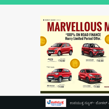
ಉಪಯುಕ್ತ ನ್ಯೂಸ್- ಲೋಕಲ್ ಎಕ್ಸ್