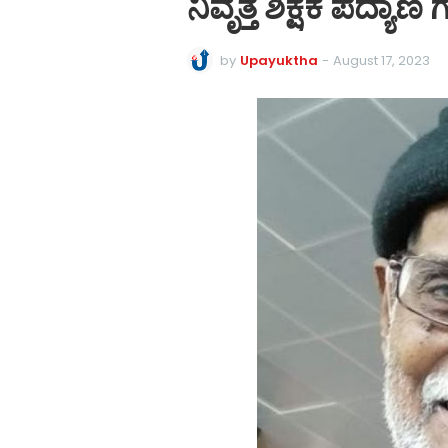
ನಿವೃತ್ತ ಶಿಕ್ಷಕ ಪದ್
by
Upayuktha
-
August 17, 2023