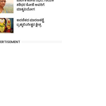
ಪಾರ್ವತಿ ಕೋಟೆ ನಿಧನ; ಗಾಯಕ
ಶಶಿಧರ ಕೋಟೆ ಅವರಿಗೆ
ಮಾತೃವಿಯೋಗ
ಕಾರಣಿಕದ ಮಾರಣಕಟ್ಟೆ
ಬ್ರಹ್ಮಲಿಂಗೇಶ್ವರ ಕ್ಷೇತ್ರ
ERTISEMENT