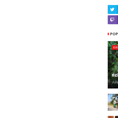
POP
KA
ಕವ
July