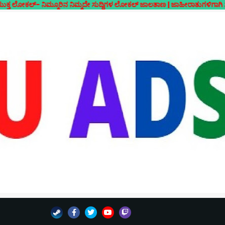
್ಮೂರಿನ ನಿಮ್ಮದೇ ಸುದ್ದಿಗಳ ಲೋಕಲ್ ಜಾಲತಾಣ | ಜಾಹೀರಾತುಗಳಿಗಾಗಿ ಸಂಪರ್ಕಿಸಿ- 7