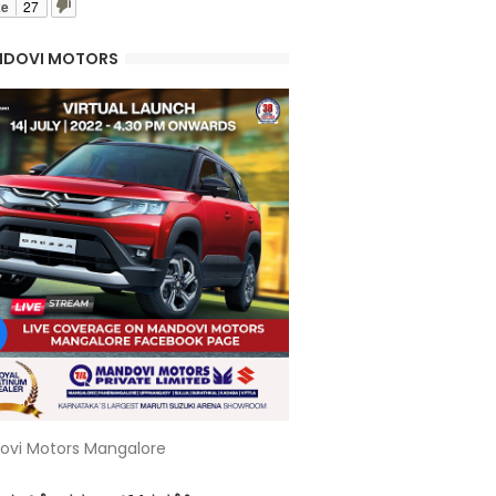
ke
27
DOVI MOTORS
ovi Motors Mangalore