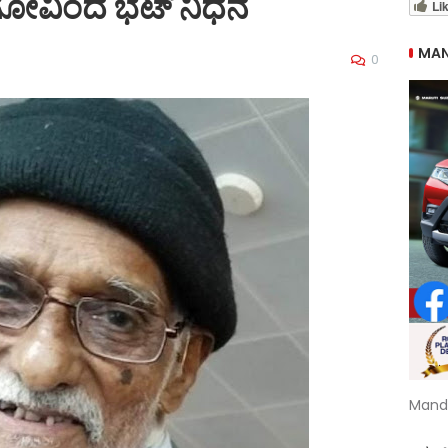
ಯಾಣ ಗೋವಿಂದ ಭಟ್ ನಿಧನ
Li
MAN
0
Mand