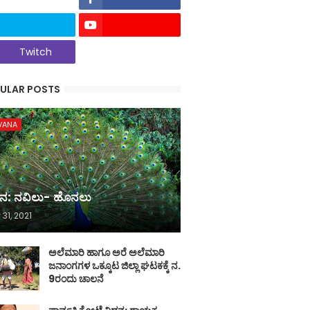
Twitch
ULAR POSTS
VANA
ನ: ನವಿಲು- ಹೊನಲು
 31, 2021
ಅಲೆಮಾರಿ ಹಾಗೂ ಅರೆ ಅಲೆಮಾರಿ
ಜನಾಂಗಗಳ ಒಕ್ಕೂಟ ಜಿಲ್ಲಾ ಘಟಕಕ್ಕೆ ನ.
9ರಂದು ಚಾಲನೆ