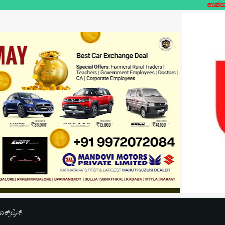
ಉಪಯುಕ್ತ ಲೋಕಲ್- ನಿಮ
‌ಪ್ರೆಸ್‌