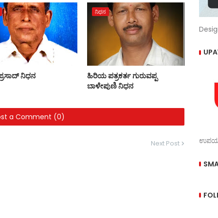
ನಿಧನ
Desig
UPA
ಯಪ್ರಸಾದ್ ನಿಧನ
ಹಿರಿಯ ಪತ್ರಕರ್ತ ಗುರುವಪ್ಪ
ಬಾಳೇಪುಣಿ ನಿಧನ
ost a Comment (0)
ಉಪಯುಕ
Next Post
SMA
FOL