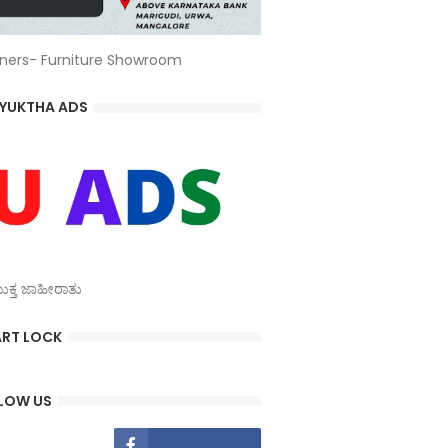
ners- Furniture Showroom
YUKTHA ADS
್ತ ಜಾಹೀರಾತು
RT LOCK
LOW US