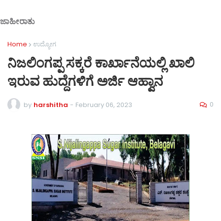
ಜಾಹೀರಾತು
Home
ಉದ್ಯೋಗ
ನಿಜಲಿಂಗಪ್ಪ ಸಕ್ಕರೆ ಕಾರ್ಖಾನೆಯಲ್ಲಿ ಖಾಲಿ
ಇರುವ ಹುದ್ದೆಗಳಿಗೆ ಅರ್ಜಿ ಆಹ್ವಾನ
0
by
harshitha
-
February 06, 2023