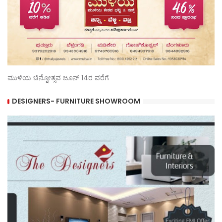
ಮುಳಿಯ ಚಿನ್ನೋತ್ಸವ ಜೂನ್ 14ರ ವರೆಗೆ
DESIGNERS- FURNITURE SHOWROOM