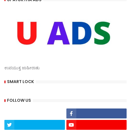
ಉಪಯುಕ್ತ ಜಾಹೀರಾತು
SMART LOCK
FOLLOW US