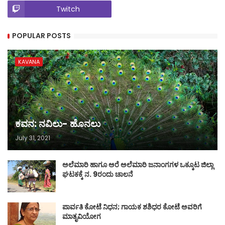
Twitch
POPULAR POSTS
KAVANA
ಕವನ: ನವಿಲು- ಹೊನಲು
July 31, 2021
ಅಲೆಮಾರಿ ಹಾಗೂ ಅರೆ ಅಲೆಮಾರಿ ಜನಾಂಗಗಳ ಒಕ್ಕೂಟ ಜಿಲ್ಲಾ
ಘಟಕಕ್ಕೆ ನ. 9ರಂದು ಚಾಲನೆ
ಪಾರ್ವತಿ ಕೋಟೆ ನಿಧನ; ಗಾಯಕ ಶಶಿಧರ ಕೋಟೆ ಅವರಿಗೆ
ಮಾತೃವಿಯೋಗ