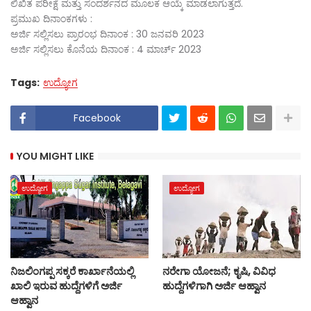
ಲಿಖಿತ ಪರೀಕ್ಷೆ ಮತ್ತು ಸಂದರ್ಶನದ ಮೂಲಕ ಆಯ್ಕೆ ಮಾಡಲಾಗುತ್ತದೆ.
ಪ್ರಮುಖ ದಿನಾಂಕಗಳು :
ಅರ್ಜಿ ಸಲ್ಲಿಸಲು ಪ್ರಾರಂಭ ದಿನಾಂಕ : 30 ಜನವರಿ 2023
ಅರ್ಜಿ ಸಲ್ಲಿಸಲು ಕೊನೆಯ ದಿನಾಂಕ : 4 ಮಾರ್ಚ್ 2023
Tags:
ಉದ್ಯೋಗ
Facebook
YOU MIGHT LIKE
ಉದ್ಯೋಗ
ಉದ್ಯೋಗ
ನಿಜಲಿಂಗಪ್ಪ ಸಕ್ಕರೆ ಕಾರ್ಖಾನೆಯಲ್ಲಿ
ನರೇಗಾ ಯೋಜನೆ; ಕೃಷಿ, ವಿವಿಧ
ಖಾಲಿ ಇರುವ ಹುದ್ದೆಗಳಿಗೆ ಅರ್ಜಿ
ಹುದ್ದೆಗಳಿಗಾಗಿ ಅರ್ಜಿ ಆಹ್ವಾನ
ಆಹ್ವಾನ