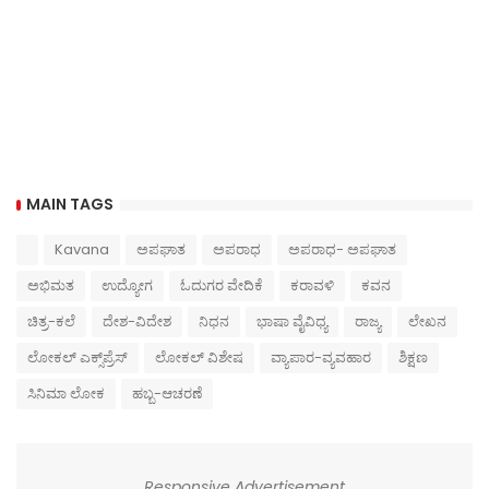
MAIN TAGS
Kavana
ಅಪಘಾತ
ಅಪರಾಧ
ಅಪರಾಧ- ಅಪಘಾತ
ಅಭಿಮತ
ಉದ್ಯೋಗ
ಓದುಗರ ವೇದಿಕೆ
ಕರಾವಳಿ
ಕವನ
ಚಿತ್ರ-ಕಲೆ
ದೇಶ-ವಿದೇಶ
ನಿಧನ
ಭಾಷಾ ವೈವಿಧ್ಯ
ರಾಜ್ಯ
ಲೇಖನ
ಲೋಕಲ್ ಎಕ್ಸ್‌ಪ್ರೆಸ್
ಲೋಕಲ್ ವಿಶೇಷ
ವ್ಯಾಪಾರ-ವ್ಯವಹಾರ
ಶಿಕ್ಷಣ
ಸಿನಿಮಾ ಲೋಕ
ಹಬ್ಬ-ಆಚರಣೆ
Responsive Advertisement