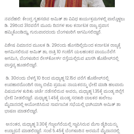
ನವದೆಹಲಿ: ಕೇಂದ್ರ ಗೃಹಸಚಿವ ಅಮಿತ್ ಶಾ ವಿವಿಧ ಕಾರ್ಯಕ್ರಮಗಳಲ್ಲಿ ಪಾಲ್ಗೊಳ್ಳಲು
ಡಿ. 29ರಿಂದ 31ರವರೆಗೆ ಮೂರು ದಿನಗಳ ಕಾಲ ಕರ್ನಾಟಕ ರಾಜ್ಯ ಪ್ರವಾಸ
ಹಮ್ಮಿಕೊಂಡಿದ್ದು, ಗುರುವಾರದಂದು ಬೆಂಗಳೂರಿಗೆ ಆಗಮಿಸಲಿದ್ದಾರೆ.
ವಿಶೇಷ ವಿಮಾನದ ಮೂಲಕ ಡಿ. 29ರಂದು ಹೊಸದಿಲ್ಲಿಯಿಂದ ಕರ್ನಾಟಕ ರಾಜ್ಯಕ್ಕೆ
ಆಗಮಿಸಲಿರುವ ಅಮಿತ್ ಶಾ, ರಾತ್ರಿ 10 ಗಂಟೆಗೆ ಯಲಹಂಕದ ವಾಯುನೆಲೆಗೆ
ಆಗಮಿಸಿ, ಬೆಂಗಳೂರಿನ ರೇಸ್‍ಕೋರ್ಸ್ ರಸ್ತೆಯಲ್ಲಿರುವ ಖಾಸಗಿ ಹೊಟೇಲ್‍ನಲ್ಲಿ
ವಾಸ್ತವ್ಯ ಹೂಡಲಿದ್ದಾರೆ.
ಡಿ. 30ರಂದು ಬೆಳಗ್ಗೆ 10 ರಿಂದ ಮಧ್ಯಾಹ್ನ 12.15ರ ವರೆಗೆ ಹೊಟೇಲ್‍ನಲ್ಲಿ
ಉಪಹಾರದೊಂದಿಗೆ ರಾಜ್ಯ ಬಿಜೆಪಿ ಪ್ರಮುಖ ನಾಯಕರನ್ನು ಭೇಟಿ ಮಾಡಿ ಹಲವಾರು
ವಿಷಯಗಳ ಕುರಿತು ಚರ್ಚೆ ನಡೆಸಲಿರುವ ಅವರು, ಮಧ್ಯಾಹ್ನ 1.35ಕ್ಕೆ ಮಂಡ್ಯ ಜಿಲ್ಲೆಗೆ
ಭೇಟಿ ನೀಡಲಿದ್ದಾರೆ. ಮಧ್ಯಾಹ್ನ 1.45ಕ್ಕೆ ಮಂಡ್ಯ ಸರಕಾರಿ ಬಾಲಕರ ಕಾಲೇಜು
ಮೈದಾನದಲ್ಲಿ ಆಯೋಜಿಸಿರುವ ಸಾರ್ವಜನಿಕ ಸಭೆಯಲ್ಲಿ ಭಾಗಿಯಾಗಿ ಅಮಿತ್ ಶಾ
ಭಾಷಣ ಮಾಡಲಿದ್ದಾರೆ.
ಅನಂತರ, ಮಧ್ಯಾಹ್ನ 3.30ಕ್ಕೆ ಗೆಜ್ಜಲಗೆರೆಯಲ್ಲಿ ಸ್ಥಾಪಿಸಿರುವ ಮೆಗಾ ಡೈರಿಯನ್ನು
ಉದ್ಘಾಟನೆ ಮಾಡಲಿದ್ದಾರೆ. ಸಂಜೆ 5.45ಕ್ಕೆ ಬೆಂಗಳೂರಿನ ಅರಮನೆ ಮೈದಾನದಲ್ಲಿ