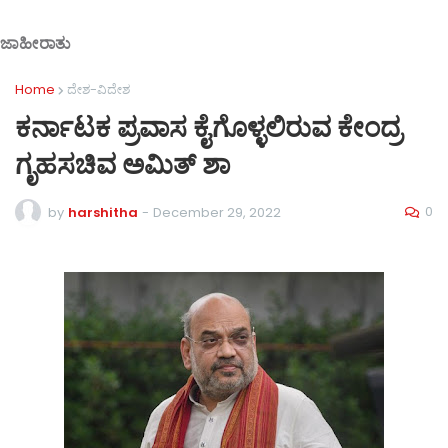
ಜಾಹೀರಾತು
Home
ದೇಶ-ವಿದೇಶ
ಕರ್ನಾಟಕ ಪ್ರವಾಸ ಕೈಗೊಳ್ಳಲಿರುವ ಕೇಂದ್ರ
ಗೃಹಸಚಿವ ಅಮಿತ್ ಶಾ
0
by
harshitha
-
December 29, 2022