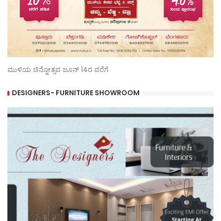
ಮುಳಿಯ ಚಿನ್ನೋತ್ಸವ ಜೂನ್ 14ರ ವರೆಗೆ
DESIGNERS- FURNITURE SHOWROOM