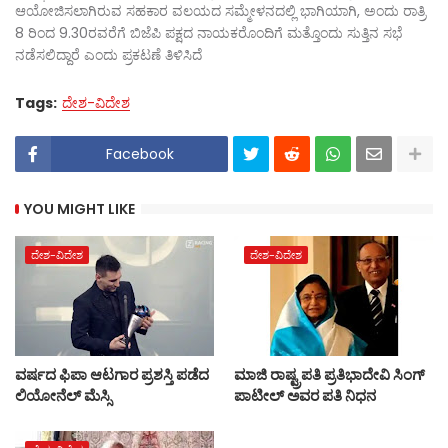
ಆಯೋಜಿಸಲಾಗಿರುವ ಸಹಕಾರ ವಲಯದ ಸಮ್ಮೇಳನದಲ್ಲಿ ಭಾಗಿಯಾಗಿ, ಅಂದು ರಾತ್ರಿ
8 ರಿಂದ 9.30ರವರೆಗೆ ಬಿಜೆಪಿ ಪಕ್ಷದ ನಾಯಕರೊಂದಿಗೆ ಮತ್ತೊಂದು ಸುತ್ತಿನ ಸಭೆ
ನಡೆಸಲಿದ್ದಾರೆ ಎಂದು ಪ್ರಕಟಣೆ ತಿಳಿಸಿದೆ
Tags:
ದೇಶ-ವಿದೇಶ
Facebook
YOU MIGHT LIKE
ದೇಶ-ವಿದೇಶ
ದೇಶ-ವಿದೇಶ
ವರ್ಷದ ಫಿಪಾ ಆಟಗಾರ ಪ್ರಶಸ್ತಿ ಪಡೆದ
ಮಾಜಿ ರಾಷ್ಟ್ರಪತಿ ಪ್ರತಿಭಾದೇವಿ ಸಿಂಗ್‌
ಲಿಯೋನೆಲ್ ಮೆಸ್ಸಿ
ಪಾಟೀಲ್‌ ಅವರ ಪತಿ ನಿಧನ