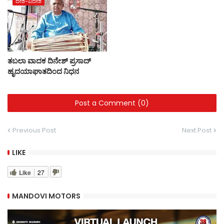
ದೇಶ-ವಿದೇಶ
ತಬಲಾ ವಾದಕ ದಿನೇಶ್ ಪ್ರಸಾದ್
ಹೃದಯಾಘಾತದಿಂದ ನಿಧನ
Post a Comment (0)
Previous Post
Next Post
LIKE
Like
27
MANDOVI MOTORS