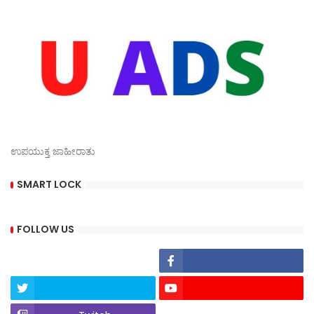
ಉಪಯುಕ್ತ ಜಾಹೀರಾತು
SMART LOCK
FOLLOW US