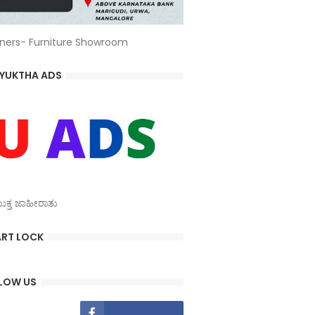
ners- Furniture Showroom
YUKTHA ADS
್ತ ಜಾಹೀರಾತು
RT LOCK
LOW US