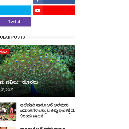
Twitch
ULAR POSTS
VANA
ನ: ನವಿಲು- ಹೊನಲು
 31, 2021
ಅಲೆಮಾರಿ ಹಾಗೂ ಅರೆ ಅಲೆಮಾರಿ
ಜನಾಂಗಗಳ ಒಕ್ಕೂಟ ಜಿಲ್ಲಾ ಘಟಕಕ್ಕೆ ನ.
9ರಂದು ಚಾಲನೆ