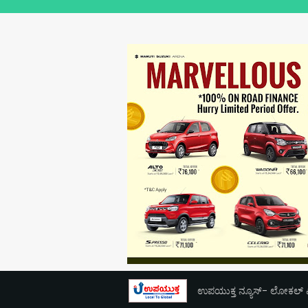
ಉಪಯುಕ್ತ ನ್ಯೂಸ್- ಲೋಕಲ್ ಎಕ್ಸ್