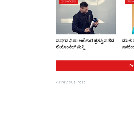
ದೇಶ-ವಿದೇಶ
ದೇಶ-
ವರ್ಷದ ಫಿಪಾ ಆಟಗಾರ ಪ್ರಶಸ್ತಿ ಪಡೆದ
ಮಾಜಿ ರಾ
ಲಿಯೋನೆಲ್ ಮೆಸ್ಸಿ
ಪಾಟೀಲ
P
Previous Post