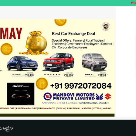
ಉಪಯುಕ್ತ ಲೋಕಲ್-
‌ಪ್ರೆಸ್‌