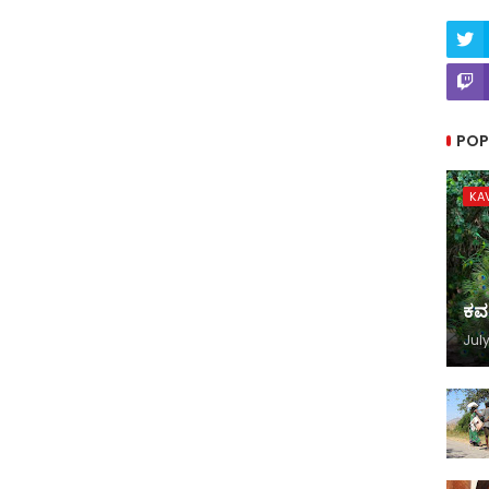
POP
KA
ಕವ
July