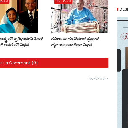
ವಿದೇಶ
ದೇಶ-ವಿದೇಶ
DES
ಷ್ಟ್ರಪತಿ ಪ್ರತಿಭಾದೇವಿ ಸಿಂಗ್‌
ತಬಲಾ ವಾದಕ ದಿನೇಶ್ ಪ್ರಸಾದ್
್‌ ಅವರ ಪತಿ ನಿಧನ
ಹೃದಯಾಘಾತದಿಂದ ನಿಧನ
ost a Comment (0)
Next Post