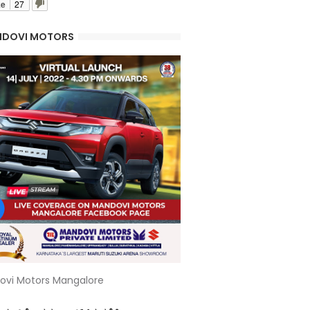
ke
27
DOVI MOTORS
ovi Motors Mangalore