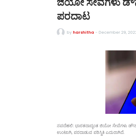
ಜಿಯೋ ಸೇವೆಗಳು ಡೌನ್
ಪರದಾಟ
by
harshitha
-
December 29, 202
ನವದೆಹಲಿ: ಭಾರತದಾದ್ಯಂತ ಜಿಯೋ ಸೇವೆಗಳು ಡೌನ್ ಆಗ
ಉಂಟಾಗಿ, ಪರದಾಡುವ ಪರಿಸ್ಥಿತಿ ಎದುರಾಗಿದೆ.