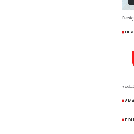
Desig
UPA
ಉಪಯುಕ
SMA
FOL