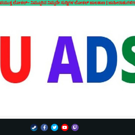
 ನಿಮ್ಮೂರಿನ ನಿಮ್ಮದೇ ಸುದ್ದಿಗಳ ಲೋಕಲ್ ಜಾಲತಾಣ | ಜಾಹೀರಾತುಗಳಿಗಾಗಿ ಸಂಪರ್ಕಿಸ