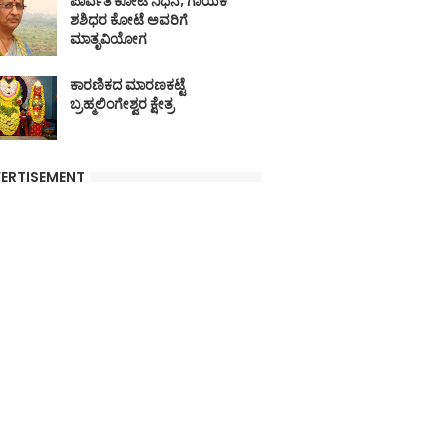
ಪಾರ್ವತಿ ಕೋಟೆ ನಿಧನ; ಗಾಯಕ
ಶಶಿಧರ ಕೋಟೆ ಅವರಿಗೆ
ಮಾತೃವಿಯೋಗ
ಕಾರಣಿಕದ ಮಾರಣಕಟ್ಟೆ
ಬ್ರಹ್ಮಲಿಂಗೇಶ್ವರ ಕ್ಷೇತ್ರ
ERTISEMENT