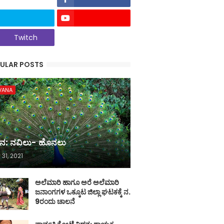
Twitch
ULAR POSTS
VANA
ನ: ನವಿಲು- ಹೊನಲು
 31, 2021
ಅಲೆಮಾರಿ ಹಾಗೂ ಅರೆ ಅಲೆಮಾರಿ
ಜನಾಂಗಗಳ ಒಕ್ಕೂಟ ಜಿಲ್ಲಾ ಘಟಕಕ್ಕೆ ನ.
9ರಂದು ಚಾಲನೆ