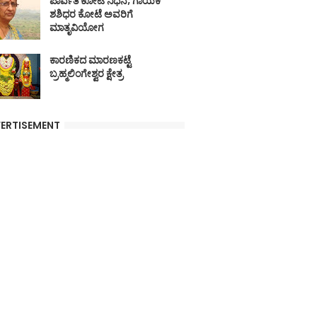
ಪಾರ್ವತಿ ಕೋಟೆ ನಿಧನ; ಗಾಯಕ
ಶಶಿಧರ ಕೋಟೆ ಅವರಿಗೆ
ಮಾತೃವಿಯೋಗ
ಕಾರಣಿಕದ ಮಾರಣಕಟ್ಟೆ
ಬ್ರಹ್ಮಲಿಂಗೇಶ್ವರ ಕ್ಷೇತ್ರ
ERTISEMENT