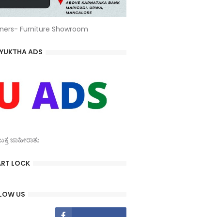
ners- Furniture Showroom
YUKTHA ADS
್ತ ಜಾಹೀರಾತು
RT LOCK
LOW US