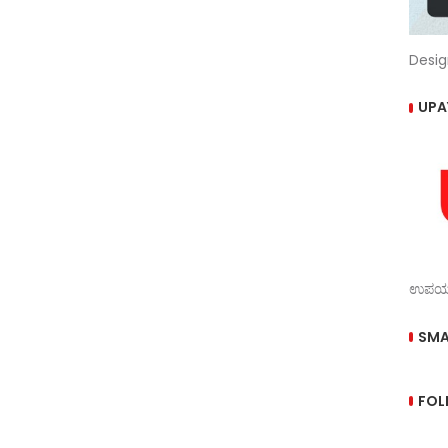
Desig
UPA
ಉಪಯುಕ
SMA
FOL