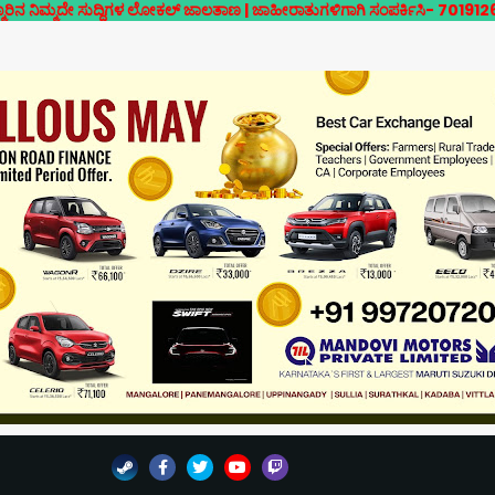
ುದ್ದಿಗಳ ಲೋಕಲ್ ಜಾಲತಾಣ | ಜಾಹೀರಾತುಗಳಿಗಾಗಿ ಸಂಪರ್ಕಿಸಿ- 7019126946