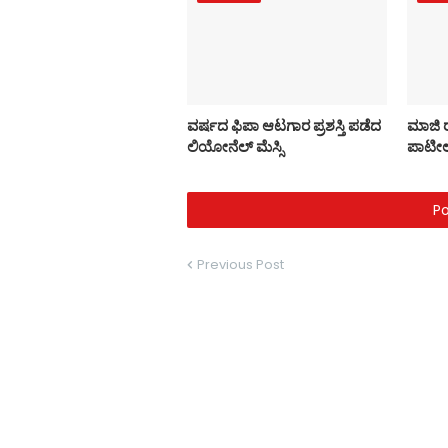
ವರ್ಷದ ಫಿಪಾ ಆಟಗಾರ ಪ್ರಶಸ್ತಿ ಪಡೆದ
ಮಾಜಿ ರಾ
ಲಿಯೋನೆಲ್ ಮೆಸ್ಸಿ
ಪಾಟೀಲ
P
Previous Post