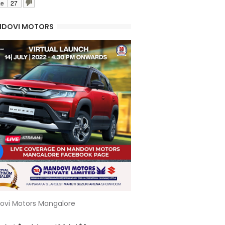
ke
27
DOVI MOTORS
ovi Motors Mangalore