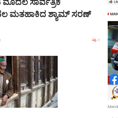
ಮೊದಲ ಸಾರ್ವತ್ರಿಕ
Li
ದಲ ಮತಹಾಕಿದ ಶ್ಯಾಮ್ ಸರಣ್
MAN
0
2
Mand