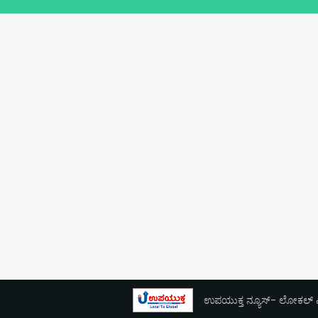
ಉಪಯುಕ್ತ ನ್ಯೂಸ್- ಲೋಕಲ್ ಎಕ್ಸ್