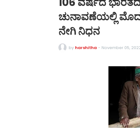
106 ವರ್ಷದ ಭಾರತದ 
ಚುನಾವಣೆಯಲ್ಲಿ ಮೊ
ನೇಗಿ ನಿಧನ
by
harshitha
-
November 05, 202