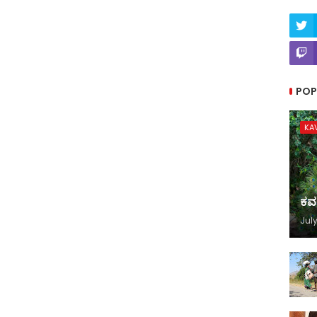
POP
KA
ಕವ
July