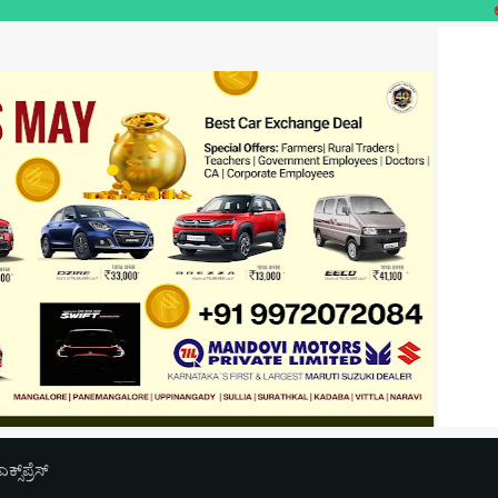
ಉಪಯುಕ್ತ ಲೋಕ
‌ಪ್ರೆಸ್‌