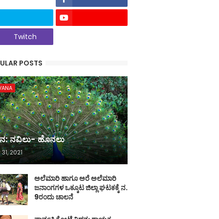
Twitch
ULAR POSTS
VANA
ನ: ನವಿಲು- ಹೊನಲು
 31, 2021
ಅಲೆಮಾರಿ ಹಾಗೂ ಅರೆ ಅಲೆಮಾರಿ
ಜನಾಂಗಗಳ ಒಕ್ಕೂಟ ಜಿಲ್ಲಾ ಘಟಕಕ್ಕೆ ನ.
9ರಂದು ಚಾಲನೆ