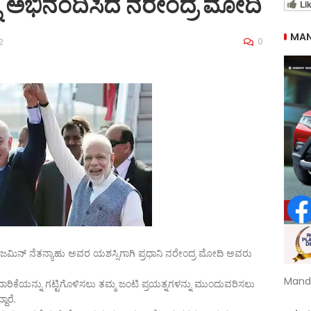
ನು ಅಭಿನಂದಿಸಿದ ನರೇಂದ್ರ ಮೋದಿ
Li
MAN
0
2
ಬೆಂಜಮಿನ್ ನೆತನ್ಯಾಹು ಅವರ ಯಶಸ್ಸಿಗಾಗಿ ಪ್ರಧಾನಿ ನರೇಂದ್ರ ಮೋದಿ ಅವರು
Mand
ರಿಕೆಯನ್ನು ಗಟ್ಟಿಗೊಳಿಸಲು ತಮ್ಮ ಜಂಟಿ ಪ್ರಯತ್ನಗಳನ್ನು ಮುಂದುವರಿಸಲು
ಾರೆ.