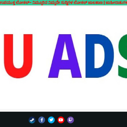
ಲ್- ನಿಮ್ಮೂರಿನ ನಿಮ್ಮದೇ ಸುದ್ದಿಗಳ ಲೋಕಲ್ ಜಾಲತಾಣ | ಜಾಹೀರಾತುಗಳಿಗಾಗಿ ಸಂಪರ್