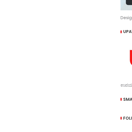
Desig
UPA
ಉಪಯುಕ
SMA
FOL