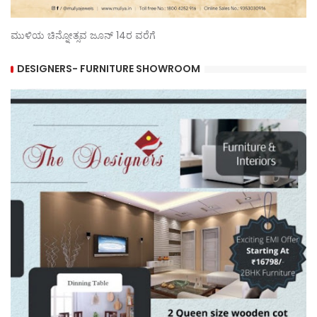
ಮುಳಿಯ ಚಿನ್ನೋತ್ಸವ ಜೂನ್ 14ರ ವರೆಗೆ
DESIGNERS- FURNITURE SHOWROOM