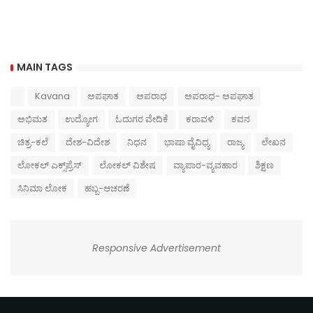
MAIN TAGS
Kavana
ಅಪಘಾತ
ಅಪರಾಧ
ಅಪರಾಧ- ಅಪಘಾತ
ಅಭಿಮತ
ಉದ್ಯೋಗ
ಓದುಗರ ವೇದಿಕೆ
ಕರಾವಳಿ
ಕವನ
ಚಿತ್ರ-ಕಲೆ
ದೇಶ-ವಿದೇಶ
ನಿಧನ
ಭಾಷಾ ವೈವಿಧ್ಯ
ರಾಜ್ಯ
ಲೇಖನ
ಲೋಕಲ್ ಎಕ್ಸ್‌ಪ್ರೆಸ್
ಲೋಕಲ್ ವಿಶೇಷ
ವ್ಯಾಪಾರ-ವ್ಯವಹಾರ
ಶಿಕ್ಷಣ
ಸಿನಿಮಾ ಲೋಕ
ಹಬ್ಬ-ಆಚರಣೆ
Responsive Advertisement