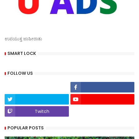
ಉಪಯುಕ್ತ ಜಾಹೀರಾತು
SMART LOCK
FOLLOW US
Twitch
POPULAR POSTS