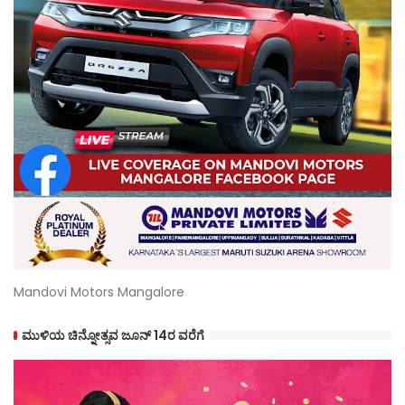
Mandovi Motors Mangalore
ಮುಳಿಯ ಚಿನ್ನೋತ್ಸವ ಜೂನ್ 14ರ ವರೆಗೆ