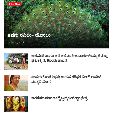
KAVANA
ಕವನ: ನವಿಲು- ಹೊನಲು
July 31, 2021
ಅಲೆಮಾರಿ ಹಾಗೂ ಅರೆ ಅಲೆಮಾರಿ ಜನಾಂಗಗಳ ಒಕ್ಕೂಟ ಜಿಲ್ಲಾ
ಘಟಕಕ್ಕೆ ನ. 9ರಂದು ಚಾಲನೆ
ಪಾರ್ವತಿ ಕೋಟೆ ನಿಧನ; ಗಾಯಕ ಶಶಿಧರ ಕೋಟೆ ಅವರಿಗೆ
ಮಾತೃವಿಯೋಗ
ಕಾರಣಿಕದ ಮಾರಣಕಟ್ಟೆ ಬ್ರಹ್ಮಲಿಂಗೇಶ್ವರ ಕ್ಷೇತ್ರ