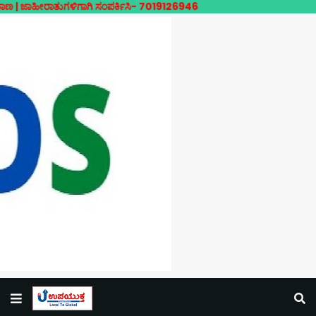
ರಾತುಗಳಿಗಾಗಿ ಸಂಪರ್ಕಿಸಿ- 7019126946