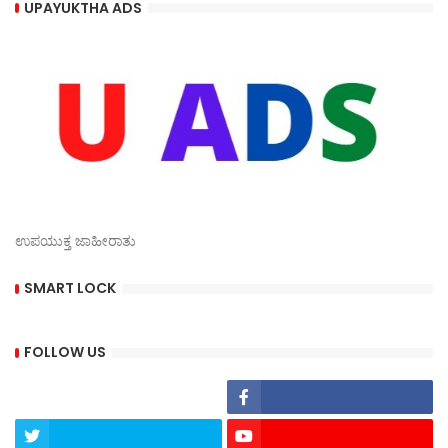
UPAYUKTHA ADS
ಉಪಯುಕ್ತ ಜಾಹೀರಾತು
SMART LOCK
FOLLOW US