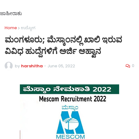
ಜಾಹೀರಾತು
Home
ಉದ್ಯೋಗ
ಮಂಗಳೂರು; ಮೆಸ್ಕಾಂನಲ್ಲಿ ಖಾಲಿ ಇರುವ
ವಿವಿಧ ಹುದ್ದೆಗಳಿಗೆ ಅರ್ಜಿ ಆಹ್ವಾನ
0
by
harshitha
-
June 05, 2022