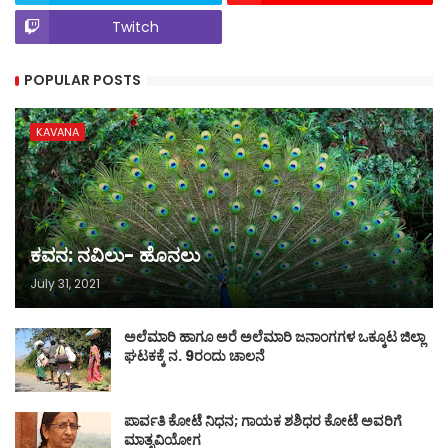
Twitch
POPULAR POSTS
KAVANA
ಕವನ: ನವಿಲು- ಹೊನಲು
July 31, 2021
ಅಲೆಮಾರಿ ಹಾಗೂ ಅರೆ ಅಲೆಮಾರಿ ಜನಾಂಗಗಳ ಒಕ್ಕೂಟ ಜಿಲ್ಲಾ
ಘಟಕಕ್ಕೆ ನ. 9ರಂದು ಚಾಲನೆ
ಪಾರ್ವತಿ ಕೋಟೆ ನಿಧನ; ಗಾಯಕ ಶಶಿಧರ ಕೋಟೆ ಅವರಿಗೆ
ಮಾತೃವಿಯೋಗ