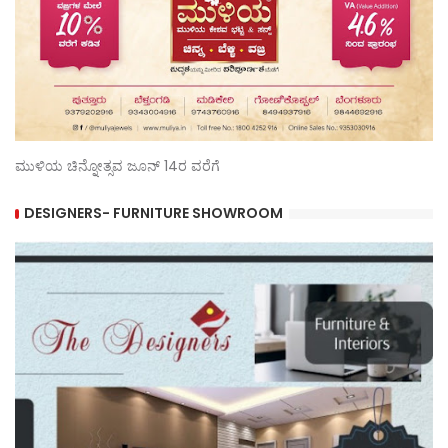
ಮುಳಿಯ ಚಿನ್ನೋತ್ಸವ ಜೂನ್ 14ರ ವರೆಗೆ
DESIGNERS- FURNITURE SHOWROOM