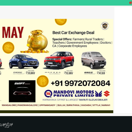
ಉಪಯುಕ್ತ ಲೋಕಲ್
‌ಪ್ರೆಸ್‌