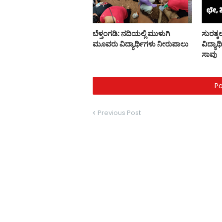
ಬೆಳ್ತಂಗಡಿ: ನದಿಯಲ್ಲಿ ಮುಳುಗಿ
ಸುರತ್ಕ
ಮೂವರು ವಿದ್ಯಾರ್ಥಿಗಳು ನೀರುಪಾಲು
ವಿದ್ಯಾ
ಸಾವು
P
Previous Post