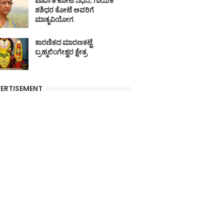
ಪಾರ್ವತಿ ಕೋಟೆ ನಿಧನ; ಗಾಯಕ
ಶಶಿಧರ ಕೋಟೆ ಅವರಿಗೆ
ಮಾತೃವಿಯೋಗ
ಕಾರಣಿಕದ ಮಾರಣಕಟ್ಟೆ
ಬ್ರಹ್ಮಲಿಂಗೇಶ್ವರ ಕ್ಷೇತ್ರ
ERTISEMENT