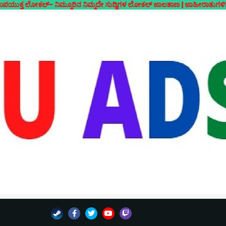
- ನಿಮ್ಮೂರಿನ ನಿಮ್ಮದೇ ಸುದ್ದಿಗಳ ಲೋಕಲ್ ಜಾಲತಾಣ | ಜಾಹೀರಾತುಗಳಿಗಾಗಿ ಸಂಪರ್ಕಿ