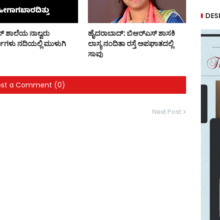
DES
ಲ್‌ ಶಾಲೆಯ ನಾಲ್ವರು
ಹೈದರಾಬಾದ್: ಬಿಆರ್‌ಎಸ್ ಶಾಸಕಿ
ರ್ಥಿಗಳು ನದಿಯಲ್ಲಿ ಮುಳುಗಿ
ಲಾಸ್ಯ ನಂದಿತಾ ರಸ್ತೆ ಅಪಘಾತದಲ್ಲಿ
ಸಾವು
ost a Comment (0)
Next Post