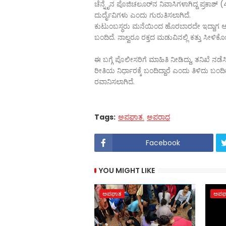
ಚೆನ್ನೈನ ಪೊಜಿಚಲೂರ್‌ನ ನಿವಾಸಿಗಳಾಗಿದ್ದ ಪ್ರಕಾಶ್ (
ದುರ್ದೈವಿಗಳು ಎಂದು ಗುರುತಿಸಲಾಗಿದೆ.
ಕುಟುಂಬಸ್ಥರು ಮನೆಯಿಂದ ಹೊರಬಾರದೇ ಇದ್ದಾಗ
ಬಂದಿದೆ. ನಾಲ್ವರೂ ರಕ್ತದ ಮಡುವಿನಲ್ಲಿ ಕತ್ತು ಸೀಳಿಕ
ಈ ಬಗ್ಗೆ ಪೊಲೀಸರಿಗೆ ಮಾಹಿತಿ ನೀಡಿದ್ದು, ತನಿಖೆ ನ
ರೀತಿಯ ನಿರ್ಧಾರಕ್ಕೆ ಬಂದಿದ್ದಾರೆ ಎಂದು ತಿಳಿದು ಬಂದಿ
ರವಾನಿಸಲಾಗಿದೆ.
Tags:
ಅಪಘಾತ
ಅಪರಾಧ
Facebook
YOU MIGHT LIKE
ಅಪಘಾತ
ಅಪಘ