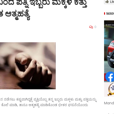
ಿಂದ ಪತ್ನಿ ಇಬ್ಬರು ಮಕ್ಕಳ ಕತ್ತು
Li
ಆತ್ಮಹತ್ಯೆ
MAN
0
ು ಕಷ್ಟವಾಗಿದ್ದಕ್ಕೆ ವ್ಯಕ್ತಿಯೊಬ್ಬ ತನ್ನ ಇಬ್ಬರು ಮಕ್ಕಳು ಮತ್ತು ಪತ್ನಿಯನ್ನು
Mand
ು ಸೀಳಿ ಕೊಲೆ ಮಾಡಿ, ತಾನೂ ಆತ್ಮಹತ್ಯೆ ಮಾಡಿಕೊಂಡ ಭೀಕರ ಘಟನೆಯೊಂದು