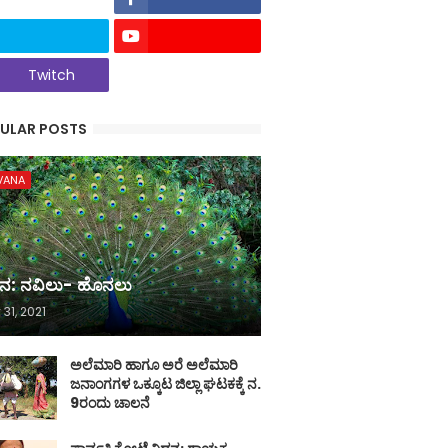
Twitch
ULAR POSTS
VANA
ನ: ನವಿಲು- ಹೊನಲು
 31, 2021
ಅಲೆಮಾರಿ ಹಾಗೂ ಅರೆ ಅಲೆಮಾರಿ
ಜನಾಂಗಗಳ ಒಕ್ಕೂಟ ಜಿಲ್ಲಾ ಘಟಕಕ್ಕೆ ನ.
9ರಂದು ಚಾಲನೆ