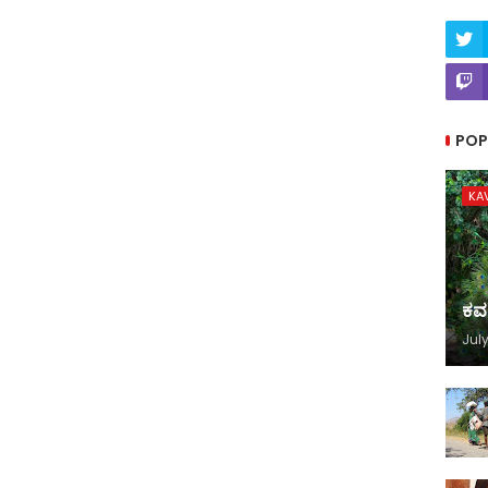
POP
KA
ಕವ
July