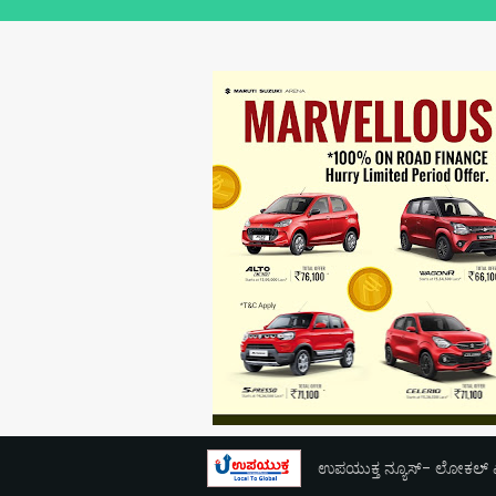
ಉಪಯುಕ್ತ ನ್ಯೂಸ್- ಲೋಕಲ್ ಎಕ್ಸ್