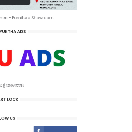
ners- Furniture Showroom
YUKTHA ADS
್ತ ಜಾಹೀರಾತು
RT LOCK
LOW US