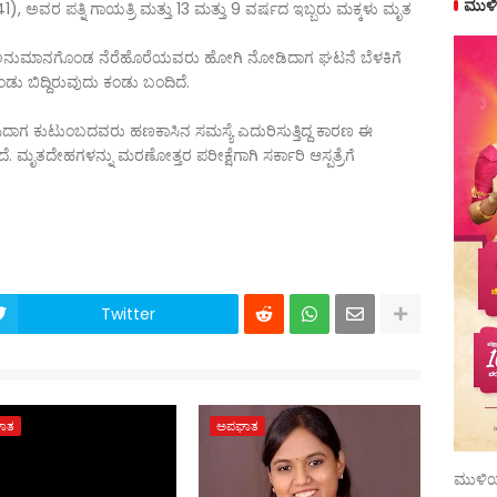
ಮುಳಿ
41), ಅವರ ಪತ್ನಿ ಗಾಯತ್ರಿ ಮತ್ತು 13 ಮತ್ತು 9 ವರ್ಷದ ಇಬ್ಬರು ಮಕ್ಕಳು ಮೃತ
 ಅನುಮಾನಗೊಂಡ ನೆರೆಹೊರೆಯವರು ಹೋಗಿ ನೋಡಿದಾಗ ಘಟನೆ ಬೆಳಕಿಗೆ
ೊಂಡು ಬಿದ್ದಿರುವುದು ಕಂಡು ಬಂದಿದೆ.
ಡೆಸಿದಾಗ ಕುಟುಂಬದವರು ಹಣಕಾಸಿನ ಸಮಸ್ಯೆ ಎದುರಿಸುತ್ತಿದ್ದ ಕಾರಣ ಈ
ದೆ. ಮೃತದೇಹಗಳನ್ನು ಮರಣೋತ್ತರ ಪರೀಕ್ಷೆಗಾಗಿ ಸರ್ಕಾರಿ ಆಸ್ಪತ್ರೆಗೆ
Twitter
ಾತ
ಅಪಘಾತ
ಮುಳಿಯ