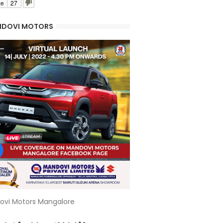
ke
27
DOVI MOTORS
ovi Motors Mangalore