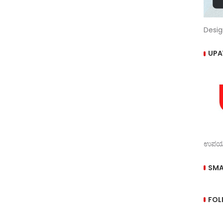
Desig
UPA
ಉಪಯುಕ
SMA
FOL