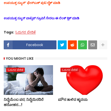
ಉಪಯುಕ್ತ ನ್ಯೂಸ್‌’ ಫೇಸ್‌ಬುಕ್ ಪುಟ ಲೈಕ್ ಮಾಡಿ
ಉಪಯುಕ್ತ ನ್ಯೂಸ್‌ ವಾಟ್ಸಪ್‌ ಗ್ರೂಪಿಗೆ ಸೇರಲು ಈ ಲಿಂಕ್ ಕ್ಲಿಕ್ ಮಾಡಿ
Tags:
ಓದುಗರ ವೇದಿಕೆ
Facebook
YOU MIGHT LIKE
ಓದುಗರ ವೇದಿಕೆ
ಓದುಗರ ವೇದಿಕೆ
ನಿದ್ದೆಯೆಂಬ ವರ; ನಿದ್ದೆಯಿರದಿರೆ
ಮೌನ ತಾಳಿದ ಹೃದಯ
ಹರೋಹರ...!