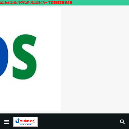
ಳಿಗಾಗಿ ಸಂಪರ್ಕಿಸಿ- 7019126946