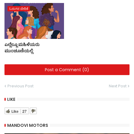
ಓದುಗರ ವೇದಿಕೆ
ಎಲ್ಲೆಲ್ಲೂ ಮಹಿಳೆಯರು
ಮುಂಚೂಣಿಯಲ್ಲಿ
Post a Comment (0)
Previous Post
Next Post
LIKE
Like
27
MANDOVI MOTORS