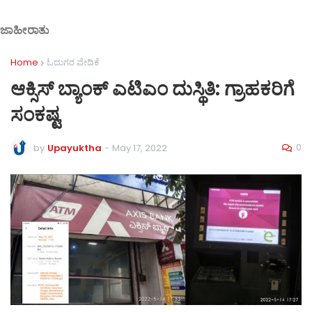
ಜಾಹೀರಾತು
Home
ಓದುಗರ ವೇದಿಕೆ
ಆಕ್ಸಿಸ್‌ ಬ್ಯಾಂಕ್‌ ಎಟಿಎಂ ದುಸ್ಥಿತಿ: ಗ್ರಾಹಕರಿಗೆ
ಸಂಕಷ್ಟ
0
by
Upayuktha
-
May 17, 2022