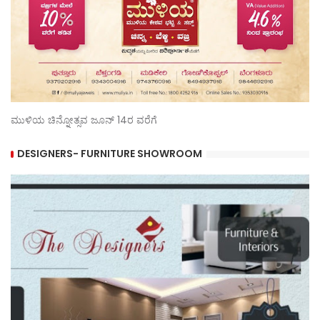
ಮುಳಿಯ ಚಿನ್ನೋತ್ಸವ ಜೂನ್ 14ರ ವರೆಗೆ
DESIGNERS- FURNITURE SHOWROOM