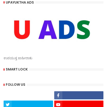
UPAYUKTHA ADS
ಉಪಯುಕ್ತ ಜಾಹೀರಾತು
SMART LOCK
FOLLOW US