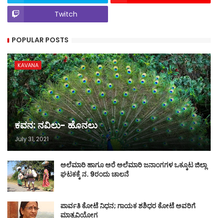
Twitch
POPULAR POSTS
KAVANA
ಕವನ: ನವಿಲು- ಹೊನಲು
July 31, 2021
ಅಲೆಮಾರಿ ಹಾಗೂ ಅರೆ ಅಲೆಮಾರಿ ಜನಾಂಗಗಳ ಒಕ್ಕೂಟ ಜಿಲ್ಲಾ
ಘಟಕಕ್ಕೆ ನ. 9ರಂದು ಚಾಲನೆ
ಪಾರ್ವತಿ ಕೋಟೆ ನಿಧನ; ಗಾಯಕ ಶಶಿಧರ ಕೋಟೆ ಅವರಿಗೆ
ಮಾತೃವಿಯೋಗ