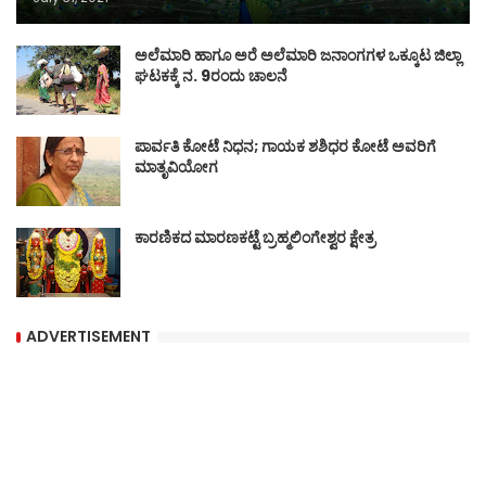
ಅಲೆಮಾರಿ ಹಾಗೂ ಅರೆ ಅಲೆಮಾರಿ ಜನಾಂಗಗಳ ಒಕ್ಕೂಟ ಜಿಲ್ಲಾ
ಘಟಕಕ್ಕೆ ನ. 9ರಂದು ಚಾಲನೆ
ಪಾರ್ವತಿ ಕೋಟೆ ನಿಧನ; ಗಾಯಕ ಶಶಿಧರ ಕೋಟೆ ಅವರಿಗೆ
ಮಾತೃವಿಯೋಗ
ಕಾರಣಿಕದ ಮಾರಣಕಟ್ಟೆ ಬ್ರಹ್ಮಲಿಂಗೇಶ್ವರ ಕ್ಷೇತ್ರ
ADVERTISEMENT