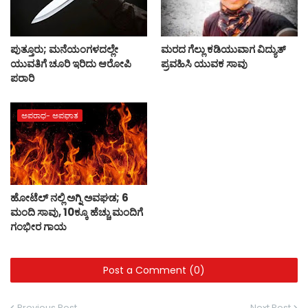
ಪುತ್ತೂರು; ಮನೆಯಂಗಳದಲ್ಲೇ
ಮರದ ಗೆಲ್ಲು ಕಡಿಯುವಾಗ ವಿದ್ಯುತ್
ಯುವತಿಗೆ ಚೂರಿ ಇರಿದು ಆರೋಪಿ
ಪ್ರವಹಿಸಿ ಯುವಕ ಸಾವು
ಪರಾರಿ
ಅಪರಾಧ- ಅಪಘಾತ
ಹೋಟೆಲ್ ನಲ್ಲಿ ಅಗ್ನಿ ಅವಘಡ; 6
ಮಂದಿ ಸಾವು, 10ಕ್ಕೂ ಹೆಚ್ಚು ಮಂದಿಗೆ
ಗಂಭೀರ ಗಾಯ
Post a Comment (0)
Previous Post
Next Post