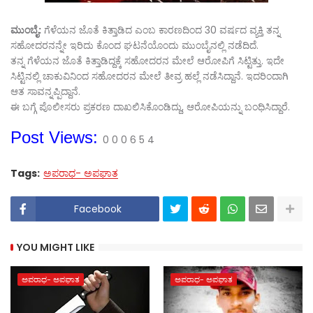
ಮುಂಬೈ:
ಗೆಳೆಯನ ಜೊತೆ ಕಿತ್ತಾಡಿದ ಎಂಬ ಕಾರಣದಿಂದ 30 ವರ್ಷದ ವ್ಯಕ್ತಿ ತನ್ನ
ಸಹೋದರನನ್ನೇ ಇರಿದು ಕೊಂದ ಘಟನೆಯೊಂದು ಮುಂಬೈನಲ್ಲಿ ನಡೆದಿದೆ.
ತನ್ನ ಗೆಳೆಯನ ಜೊತೆ ಕಿತ್ತಾಡಿದ್ದಕ್ಕೆ ಸಹೋದರನ ಮೇಲೆ ಆರೋಪಿಗೆ ಸಿಟ್ಟಿತ್ತು. ಇದೇ
ಸಿಟ್ಟಿನಲ್ಲಿ ಚಾಕುವಿನಿಂದ ಸಹೋದರನ ಮೇಲೆ ತೀವ್ರ ಹಲ್ಲೆ ನಡೆಸಿದ್ದಾನೆ. ಇದರಿಂದಾಗಿ
ಆತ ಸಾವನ್ನಪ್ಪಿದ್ದಾನೆ.
ಈ ಬಗ್ಗೆ ಪೊಲೀಸರು ಪ್ರಕರಣ ದಾಖಲಿಸಿಕೊಂಡಿದ್ದು, ಆರೋಪಿಯನ್ನು ಬಂಧಿಸಿದ್ದಾರೆ.
Post Views:
0
0
0
6
5
4
Tags:
ಅಪರಾಧ- ಅಪಘಾತ
Facebook
YOU MIGHT LIKE
ಅಪರಾಧ- ಅಪಘಾತ
ಅಪರಾಧ- ಅಪಘಾತ