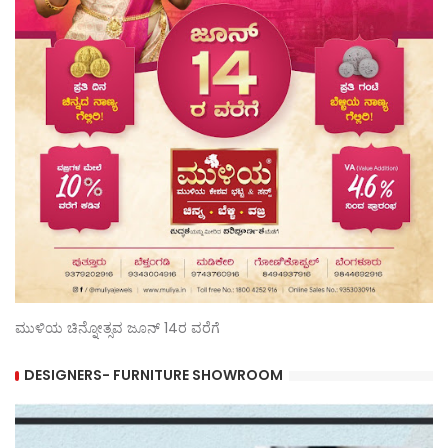
ಮುಳಿಯ ಚಿನ್ನೋತ್ಸವ ಜೂನ್ 14ರ ವರೆಗೆ
DESIGNERS- FURNITURE SHOWROOM