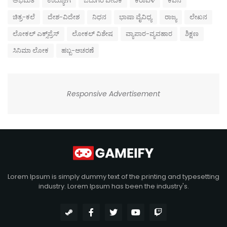
ಅಭಿಮತ
ಉದ್ಯೋಗ
ಓದುಗರ ವೇದಿಕೆ
ಕರಾವಳಿ
ಕವನ
ಚಿತ್ರ-ಕಲೆ
ದೇಶ-ವಿದೇಶ
ನಿಧನ
ಭಾಷಾ ವೈವಿಧ್ಯ
ರಾಜ್ಯ
ಲೇಖನ
ಲೋಕಲ್ ಎಕ್ಸ್‌ಪ್ರೆಸ್
ಲೋಕಲ್ ವಿಶೇಷ
ವ್ಯಾಪಾರ-ವ್ಯವಹಾರ
ಶಿಕ್ಷಣ
ಸಿನಿಮಾ ಲೋಕ
ಹಬ್ಬ-ಆಚರಣೆ
Responsive Advertisement
Lorem Ipsum is simply dummy text of the printing and typesetting
industry. Lorem Ipsum has been the industry's.