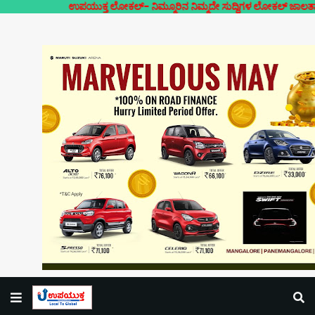
ಉಪಯುಕ್ತ ಲೋಕಲ್- ನಿಮ್ಮೂರಿನ ನಿಮ್ಮದೇ ಸುದ್ದಿಗಳ ಲೋಕಲ್ ಜಾಲತಾಣ | ಜಾಹೀ