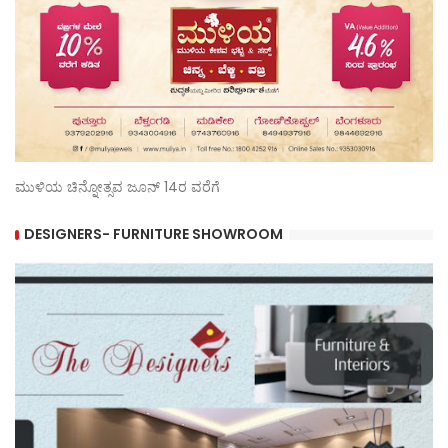
ಮುಳಿಯ ಚಿನ್ನೋತ್ಸವ ಜೂನ್ 14ರ ವರೆಗೆ
DESIGNERS- FURNITURE SHOWROOM