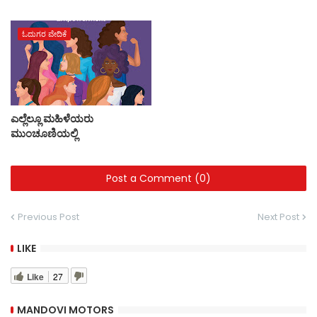
ಓದುಗರ ವೇದಿಕೆ
ಎಲ್ಲೆಲ್ಲೂ ಮಹಿಳೆಯರು
ಮುಂಚೂಣಿಯಲ್ಲಿ
Post a Comment (0)
Previous Post
Next Post
LIKE
Like
27
MANDOVI MOTORS