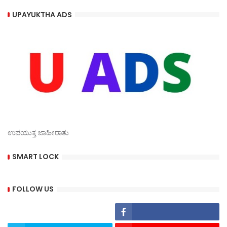
UPAYUKTHA ADS
ಉಪಯುಕ್ತ ಜಾಹೀರಾತು
SMART LOCK
FOLLOW US