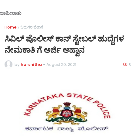
ಜಾಹೀರಾತು
Home
ಓದುಗರ ವೇದಿಕೆ
ಸಿವಿಲ್ ಪೊಲೀಸ್ ಕಾನ್ ಸ್ಟೇಬಲ್ ಹುದ್ದೆಗಳ
ನೇಮಕಾತಿ ಗೆ ಅರ್ಜಿ ಆಹ್ವಾನ
0
by
harshitha
-
August 20, 2021