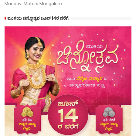
Mandovi Motors Mangalore
ಮುಳಿಯ ಚಿನ್ನೋತ್ಸವ ಜೂನ್ 14ರ ವರೆಗೆ