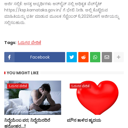
ಅರ್ಜಿ ಸಲ್ಲಿಕೆ: ಆಸಕ್ತ ಅಭ್ಯರ್ಥಿಗಳು ಆನ್‌ಲೈನ್ ನಲ್ಲಿ ಅಧಿಕೃತ ವೆಬ್‌ಸೈಟ್
https://ksp.karnataka.gov.in/ ಗೆ ಭೇಟಿ ನೀಡಿ. ಅಲ್ಲಿ ಕೊಟ್ಟಿರುವ
ಮಾಹಿತಿಯನ್ನು ಭರ್ತಿ ಮಾಡುವ ಮೂಲಕ ಸೆಪ್ಟೆಂಬರ್ 6,2021ರೊಳಗೆ ಅರ್ಜಿಯನ್ನು
ಸಲ್ಲಿಸಬಹುದು.
Tags:
ಓದುಗರ ವೇದಿಕೆ
Facebook
YOU MIGHT LIKE
ಓದುಗರ ವೇದಿಕೆ
ಓದುಗರ ವೇದಿಕೆ
ನಿದ್ದೆಯೆಂಬ ವರ; ನಿದ್ದೆಯಿರದಿರೆ
ಮೌನ ತಾಳಿದ ಹೃದಯ
ಹರೋಹರ...!