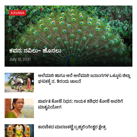
KAVANA
ಕವನ: ನವಿಲು- ಹೊನಲು
July 31, 2021
ಅಲೆಮಾರಿ ಹಾಗೂ ಅರೆ ಅಲೆಮಾರಿ ಜನಾಂಗಗಳ ಒಕ್ಕೂಟ ಜಿಲ್ಲಾ
ಘಟಕಕ್ಕೆ ನ. 9ರಂದು ಚಾಲನೆ
ಪಾರ್ವತಿ ಕೋಟೆ ನಿಧನ; ಗಾಯಕ ಶಶಿಧರ ಕೋಟೆ ಅವರಿಗೆ
ಮಾತೃವಿಯೋಗ
ಕಾರಣಿಕದ ಮಾರಣಕಟ್ಟೆ ಬ್ರಹ್ಮಲಿಂಗೇಶ್ವರ ಕ್ಷೇತ್ರ