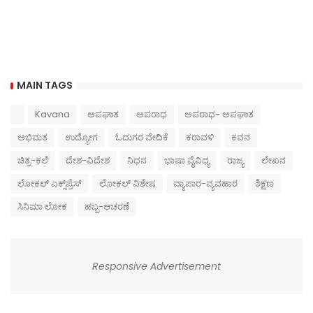
MAIN TAGS
Kavana
ಅಪಘಾತ
ಅಪರಾಧ
ಅಪರಾಧ- ಅಪಘಾತ
ಅಭಿಮತ
ಉದ್ಯೋಗ
ಓದುಗರ ವೇದಿಕೆ
ಕರಾವಳಿ
ಕವನ
ಚಿತ್ರ-ಕಲೆ
ದೇಶ-ವಿದೇಶ
ನಿಧನ
ಭಾಷಾ ವೈವಿಧ್ಯ
ರಾಜ್ಯ
ಲೇಖನ
ಲೋಕಲ್ ಎಕ್ಸ್‌ಪ್ರೆಸ್
ಲೋಕಲ್ ವಿಶೇಷ
ವ್ಯಾಪಾರ-ವ್ಯವಹಾರ
ಶಿಕ್ಷಣ
ಸಿನಿಮಾ ಲೋಕ
ಹಬ್ಬ-ಆಚರಣೆ
Responsive Advertisement