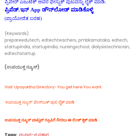
ಪ್ರಿಪೇರ್
ಎಜುಟೆಕ್
ಅವರ
ಫೇಸ್ಬುಕ್
ಪುಟವನ್ನು
ಲೈಕ್
ಮಾಡಿ
.
ಪ್ರಿಪೆಡ್
‌.
ಇನ್
‌ App
ಡೌನ್
ಲೋಡ್
‌
ಮಾಡಿಕೊಳ್ಳಿ
(
ಪ್ರಾಯೋಜಿತ
ಬರಹ
)
(Keywords)
prepareedutech, edtechteachers, pmbkarnataka, edtech,
startupindia, startupindia, nursingschool, dialysistechnician,
edtechstartup
(ಉಪಯುಕ್ತ ನ್ಯೂಸ್)
Visit: Upayuktha Directory- You get here You want
‘ಉಪಯುಕ್ತ ನ್ಯೂಸ್‌’ ಫೇಸ್‌ಬುಕ್ ಪುಟ ಲೈಕ್ ಮಾಡಿ
ಉಪಯುಕ್ತ ನ್ಯೂಸ್‌ ವಾಟ್ಸಪ್‌ ಗ್ರೂಪಿಗೆ ಸೇರಲು ಈ ಲಿಂಕ್ ಕ್ಲಿಕ್ ಮಾಡಿ
Tags:
ವ್ಯಾಪಾರ-ವ್ಯವಹಾರ