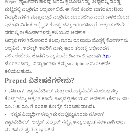
Preped
ಸ್ಟಾರ್ಟಪ್
ಗೆ
ಹಲವು
ಜನರು
ಕೈ
ಜೋಡಿಸಿದ್ದು
,
ಶೀಘ್ರದಲ್ಲಿ
ದೊಡ್ಡ
ಮಟ್ಟದಲ್ಲಿ
ಎಲ್ಲರಿಗೂ
ಲಭ್ಯವಾಗಲಿದೆ
.
ಈ
ಸೇವೆ
ಕೇವಲ
ಬಾಗಲಕೋಟೆಯ
ವಿದ್ಯಾರ್ಥಿಗಳಿಗೆ
ಮಾತ್ರವಲ್ಲದೆ
ಎಲ್ಲರಿಗೂ
ದೊರಕಬೇಕು
ಎಂಬ
ಕಾಳಜಿಯಿಂದ
ಇದಕ್ಕಾಗಿ
ವಿಶೇಷ
ಆನ್ಲೈನ್
ಕೋರ್ಸ್ಗಳನ್ನು
ಆರಂಭಿಸಿದ್ದಾರೆ
.
ಅತ್ಯಂತ
ಕಡಿಮೆ
ದರದಲ್ಲಿ
ಈ
ಕೋರ್ಸ್
ಗಳನ್ನು
ಕಲಿಯುವ
ಅವಕಾಶ
ವಿದ್ಯಾರ್ಥಿಗಳಿಗಿದೆ
.
ಅಂದರೆ
ಕೆಲವು
ನೂರು
ರೂಪಾಯಿ
ಮೊತ್ತಕ್ಕೆ
ಕೋರ್ಸ್
ಗಳು
ಲಭ್ಯವಿದೆ
..
ಇದಕ್ಕಾಗಿ
ಇವರಿಗೆ
ಮತ್ತು
ಇವರ
ತಂಡಕ್ಕೆ
ಅಭಿನಂದನೆ
ಸಲ್ಲಿಸಲೇಬೇಕು
.
ಜೊತೆಗೆ
ಇನ್ನು
ಕೆಲವೇ
ದಿನಗಳಲ್ಲಿ
ಇದಕ್ಕಾಗಿ
App
ಹೊರತಂದಿದ್ದು
,,
ವಿದ್ಯಾರ್ಥಿಗಳು
ತಮ್ಮ
smartphone
ಮೂಲಕವೇ
ಕಲಿಯಬಹುದು
.
ವಿಶೇಷತೆಗಳೇನು
Preped
?
•
ನರ್ಸಿಂಗ್
,
ಪ್ಯಾರಾಮೆಡಿಕಲ್
ಮತ್ತು
ಆರೋಗ್ಯಸೇವೆಗೆ
ಸಂಬಂಧಪಟ್ಟ
ಕೋರ್ಸ್ಗಳನ್ನು
ಅತ್ಯಂತ
ಕಡಿಮೆ
ಶುಲ್ಕದಲ್ಲಿ
ಕಲಿಯುವ
ಅವಕಾಶ
. (
ಕೇವಲ
300
ರೂ
, 500
ರೂ
.
ಗೆ
ಇಂತಹ
ಕೋರ್ಸ್ಗೆ
ಸೇರಬಹುದಾಗಿದೆ
).
•
ಕನ್ನಡ
ವಿದ್ಯಾರ್ಥಿಗಳನ್ನುಗಮನದಲ್ಲಿಟ್ಟುಕೊಂಡು
ನರ್ಸಿಂಗ್
,
ಪ್ಯಾರಮೆಡಿಕಲ್
,
ಅಲೈಡ್
ಹೆಲ್ತ್ಕೇರ್
ಸಬ್ಜೆಕ್ಟ್ಗಳನ್ನು
ಅತ್ಯಂತ
ಸರಳವಾಗಿ
ಅರ್ಥ
ಮಾಡಿಸುವ
ಪ್ರಯತ್ನ
ಇದಾಗಿದೆ
.