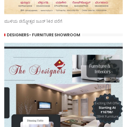
ಮುಳಿಯ ಚಿನ್ನೋತ್ಸವ ಜೂನ್ 14ರ ವರೆಗೆ
DESIGNERS- FURNITURE SHOWROOM