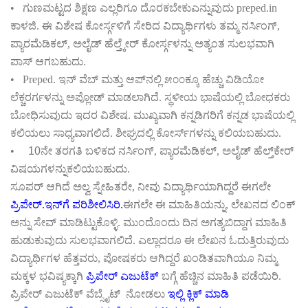
•
ಗುಣಮಟ್ಟದ
ಶಿಕ್ಷಣ
ಎಲ್ಲರಿಗೂ
ದೊರಕಬೇಕುಎನ್ನುವುದು
preped.in
ಕಾಳಜಿ
.
ಈ
ವಿಶೇಷ
ಕೋರ್ಸ್ಗಳಿಗೆ
ಸೇರಿದ
ವಿದ್ಯಾರ್ಥಿಗಳು
ತಮ್ಮ
ನರ್ಸಿಂಗ್
,
ಪ್ಯಾರಮೆಡಿಕಲ್
,
ಅಲೈಡ್
ಹೆಲ್ತ್ಕೇರ್
ಕೋರ್ಸ್ಗಳನ್ನು
ಅತ್ಯಂತ
ಸುಲಭವಾಗಿ
ಪಾಸ್
ಆಗಬಹುದು
.
• Preped.
ಇನ್
ವೆಬ್
ಮತ್ತು
ಆಪ್
ನಲ್ಲಿ
೫೦೦ಕ್ಕೂ
ಹೆಚ್ಚು
ವಿಡಿಯೋ
ಲೆಕ್ಚರರ್ಗಳನ್ನು
ಅಪ್ಲೋಡ್
ಮಾಡಲಾಗಿದೆ
.
ಸ್ಥಳೀಯ
ಭಾಷೆಯಲ್ಲಿ
ಬೋಧಕರು
ಬೋಧಿಸುವುದು
ಇದರ
ವಿಶೇಷ
.
ಮುಖ್ಯವಾಗಿ
ಕನ್ನಡಿಗರಿಗೆ
ಕನ್ನಡ
ಭಾಷೆಯಲ್ಲಿ
ಕಲಿಯಲು
ಸಾಧ್ಯವಾಗಲಿದೆ
.
ಶೀಘ್ರದಲ್ಲಿ
ಕೋರ್ಸ್
ಗಳನ್ನು
ಕಲಿಯಬಹುದು
.
•
10ನೇ
ತರಗತಿ
ಬಳಿಕದ
ನರ್ಸಿಂಗ್
,
ಪ್ಯಾರಮೆಡಿಕಲ್
,
ಅಲೈಡ್
ಹೆಲ್ತ್
ಕೇರ್
ವಿಷಯಗಳನ್ನುಕಲಿಯಬಹುದು
.
ಸೂಪರ್
ಆಗಿದೆ
ಅಲ್ವ
ಸ್ನೇಹಿತರೇ
,
ನೀವು
ವಿದ್ಯಾರ್ಥಿಯಾಗಿದ್ದರೆ
ಈಗಲೇ
ಪ್ರಿಪೇರ್
‌.
ಇನ್
ಗೆ
ಪರಿಶೀಲಿಸಿರಿ
.
ಈಗಲೇ
ಈ
ಮಾಹಿತಿಯನ್ನು
,
ಲೇಖನದ
ಲಿಂಕ್
ಅನ್ನು
ಸೇವ್
‌
ಮಾಡಿಟ್ಟುಕೊಳ್ಳಿ
.
ಮುಂದೊಂದು
ದಿನ
ಅಗತ್ಯಬಿದ್ದಾಗ
ಮಾಹಿತಿ
ಹುಡುಕುವುದು
ಸುಲಭವಾಗಲಿದೆ
.
ಎಲ್ಲಾದರೂ
ಈ
ಲೇಖನ
ಓದುತ್ತಿರುವುದು
ವಿದ್ಯಾರ್ಥಿಗಳ
ಹೆತ್ತವರು
,
ಪೋಷಕರು
ಆಗಿದ್ದರೆ
ಖಂಡಿತವಾಗಿಯೂ
ನಿಮ್ಮ
ಮಕ್ಕಳ
ಭವಿಷ್ಯಕ್ಕಾಗಿ
ಪ್ರಿಪೇರ್
ಎಜುಟೆಕ್
ಬಗ್ಗೆ
ಹೆಚ್ಚಿನ
ಮಾಹಿತಿ
ಪಡೆಯಿರಿ
.
ಪ್ರಿಪೇರ್
ಎಜುಟೆಕ್
ವೆಬ್ಸೈಟ್
ನೋಡಲು
ಇಲ್ಲಿ
ಕ್ಲಿಕ್
ಮಾಡಿ