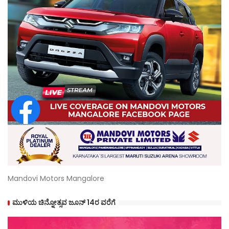
Mandovi Motors Mangalore
ಮುಳಿಯ ಚಿನ್ನೋತ್ಸವ ಜೂನ್ 14ರ ವರೆಗೆ