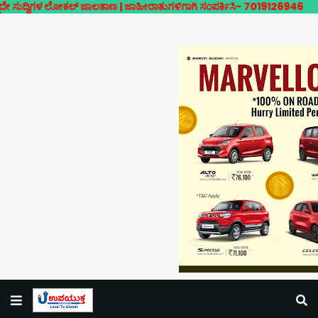
 ಲೋಕಲ್ ಜಾಲತಾಣ | ಜಾಹೀರಾತುಗಳಿಗಾಗಿ ಸಂಪರ್ಕಿಸಿ- 7019126946