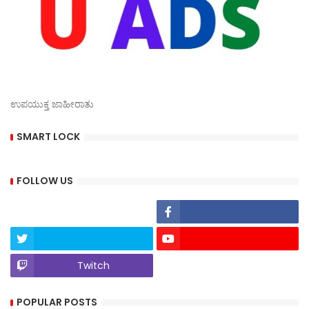
ಉಪಯುಕ್ತ ಜಾಹೀರಾತು
SMART LOCK
FOLLOW US
Twitch
POPULAR POSTS