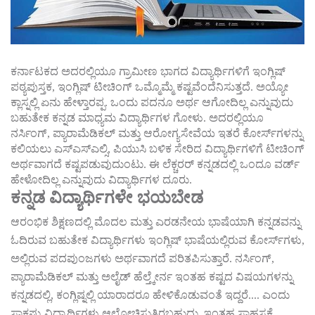
ಕರ್ನಾಟಕದ
ಅದರಲ್ಲಿಯೂ
ಗ್ರಾಮೀಣ
ಭಾಗದ
ವಿದ್ಯಾರ್ಥಿಗಳಿಗೆ
ಇಂಗ್ಲಿಷ್
ಪಠ್ಯಪುಸ್ತಕ
,
ಇಂಗ್ಲಿಷ್
ಟೀಚಿಂಗ್
ಒಮ್ಮೊಮ್ಮೆ
ಕಷ್ಟವೆಂದೆನಿಸುತ್ತದೆ
.
ಅಯ್ಯೋ
ಕ್ಲಾಸ್ನಲ್ಲಿ
ಏನು
ಹೇಳ್ತಾರಪ್ಪ
.
ಒಂದು
ಪದನೂ
ಅರ್ಥ
ಆಗೋದಿಲ್ಲ
ಎನ್ನುವುದು
ಬಹುತೇಕ
ಕನ್ನಡ
ಮಾಧ್ಯಮ
ವಿದ್ಯಾರ್ಥಿಗಳ
ಗೋಳು
.
ಅದರಲ್ಲಿಯೂ
ನರ್ಸಿಂಗ್
,
ಪ್ಯಾರಾಮೆಡಿಕಲ್
ಮತ್ತು
ಆರೋಗ್ಯಸೇವೆಯ
ಇತರೆ
ಕೋರ್ಸ್
ಗಳನ್ನು
ಕಲಿಯಲು
ಎಸ್ಎಸ್ಎಲ್ಸಿ
,
ಪಿಯುಸಿ
ಬಳಿಕ
ಸೇರಿದ
ವಿದ್ಯಾರ್ಥಿಗಳಿಗೆ
ಟೀಚಿಂಗ್
ಅರ್ಥವಾಗದೆ
ಕಷ್ಟಪಡುವುದುಂಟು
.
ಈ
ಲೆಕ್ಚರರ್
ಕನ್ನಡದಲ್ಲಿ
ಒಂದೂ
ವರ್ಡ್
ಹೇಳೋದಿಲ್ಲ
ಎನ್ನುವುದು
ವಿದ್ಯಾರ್ಥಿಗಳ
ದೂರು
.
ಕನ್ನಡ
ವಿದ್ಯಾರ್ಥಿಗಳೇ
ಭಯಬೇಡ
ಆರಂಭಿಕ
ಶಿಕ್ಷಣದಲ್ಲಿ
ಮೊದಲ
ಮತ್ತು
ಎರಡನೇಯ
ಭಾಷೆಯಾಗಿ
ಕನ್ನಡವನ್ನು
ಓದಿರುವ
ಬಹುತೇಕ
ವಿದ್ಯಾರ್ಥಿಗಳು
ಇಂಗ್ಲಿಷ್
ಭಾಷೆಯಲ್ಲಿರುವ
ಕೋರ್ಸ್
ಗಳು
,
ಅಲ್ಲಿರುವ
ಪದಪುಂಜಗಳು
ಅರ್ಥವಾಗದೆ
ಪರಿತಪಿಸುತ್ತಾರೆ
.
ನರ್ಸಿಂಗ್
,
ಪ್ಯಾರಾಮೆಡಿಕಲ್
ಮತ್ತು
ಅಲೈಡ್
ಹೆಲ್ತ್ಕೇರ್ನ
ಇಂತಹ
ಕಷ್ಟದ
ವಿಷಯಗಳನ್ನು
ಕನ್ನಡದಲ್ಲಿ
,
ಕಂಗ್ಲಿಷ್ನಲ್ಲಿ
ಯಾರಾದರೂ
ಹೇಳಿಕೊಡುವಂತೆ
ಇದ್ದರೆ
....
ಎಂದು
ಸಾಕಷ್ಟು
ವಿದ್ಯಾರ್ಥಿಗಳು
ಆಲೋಚಿಸುತ್ತಿರಬಹುದು
.
ಇಂತಹ
ಸಾಹಸಕ್ಕೆ