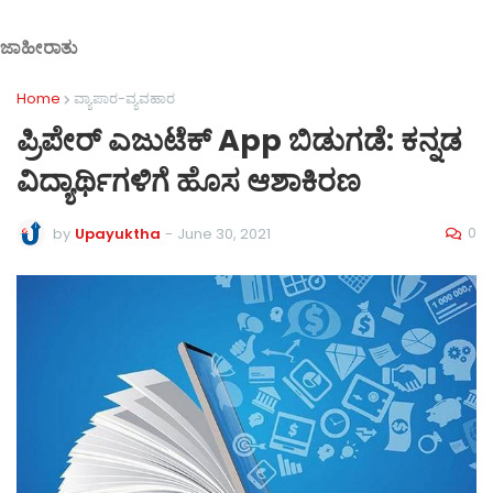
ಜಾಹೀರಾತು
Home
ವ್ಯಾಪಾರ-ವ್ಯವಹಾರ
ಪ್ರಿಪೇರ್ ಎಜುಟೆಕ್ App ಬಿಡುಗಡೆ: ಕನ್ನಡ
ವಿದ್ಯಾರ್ಥಿಗಳಿಗೆ ಹೊಸ ಆಶಾಕಿರಣ
0
by
Upayuktha
-
June 30, 2021