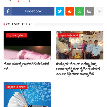
Facebook
YOU MIGHT LIKE
ವ್ಯಾಪಾರ-ವ್ಯವಹಾರ
ವ್ಯಾಪಾರ-ವ್ಯವಹಾರ
ಹೊಸ ವರ್ಷಕ್ಕೆ ಗ್ರಾಹಕರಿಗೆ ಬೆಲೆ ಏರಿಕೆ
ಕುದ್ರೋಳಿ: ಕೇಬಲ್‌ ಎಲೆಕ್ಟ್ರಾನಿಕ್ಸ್
ಬರೆ
ಅಂಡ್ ಇಲೆಕ್ಟ್ರಿಕಲ್ ಲೈಟಿಂಗ್ಸ್ ಮಳಿಗೆ
ಎಂ ಎಂ ಟ್ರೇಡರ್ಸ್ ಉದ್ಘಾಟನೆ
ವ್ಯಾಪಾರ-ವ್ಯವಹಾರ