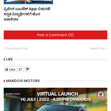
ಪ್ರಿಪೇರ್ ಎಜುಟೆಕ್ App ಬಿಡುಗಡೆ:
ಕನ್ನಡ ವಿದ್ಯಾರ್ಥಿಗಳಿಗೆ ಹೊಸ
ಆಶಾಕಿರಣ
Post a Comment (0)
Previous Post
Next Post
LIKE
Like
27
MANDOVI MOTORS