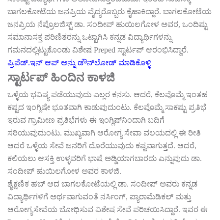
ಬಾಗಲಕೋಟೆಯ
ಜನಪ್ರಿಯ
ವೈದ್ಯರೊಬ್ಬರು
ಕೈಹಾಕಿದ್ದಾರೆ
.
ಬಾಗಲಕೋಟೆಯ
ಜನಪ್ರಿಯ
ನೆಪ್ರೊಲಜಿಸ್ಟ್
ಡಾ
.
ಸಂದೀಪ್
ಹುಯಿಲಗೋಳ
ಅವರ
,
ಒಂದಿಷ್ಟು
ಸಮಾನಾಸಕ್ತ
ಪರಿಣಿತರನ್ನು
ಒಟ್ಟಾಗಿಸಿ
ಕನ್ನಡ
ವಿದ್ಯಾರ್ಥಿಗಳನ್ನು
ಗಮನದಲ್ಲಿಟ್ಟುಕೊಂಡು
ವಿಶೇಷ
Preped
ಸ್ಟಾರ್ಟಪ್
ಆರಂಭಿಸಿದ್ದಾರೆ
.
ಪ್ರಿಪೆಡ್
‌.
ಇನ್
‌
ಆಪ್
‌
ಅನ್ನು
ಡೌನ್
ಲೋಡ್
‌
ಮಾಡಿಕೊಳ್ಳಿ
ಸ್ಟಾರ್ಟಪ್
ಹಿಂದಿನ
ಕಾಳಜಿ
ಒಳ್ಳೆಯ
ಭವಿಷ್ಯ
ಪಡೆಯುವುದು
ಎಲ್ಲರ
ಕನಸು
.
ಆದರೆ
,
ಕೆಲವೊಮ್ಮೆ
ಇಂತಹ
ಕಷ್ಟದ
ಇಂಗ್ಲಿಷೇ
ಭೂತವಾಗಿ
ಕಾಡುವುದುಂಟು
.
ಕೆಲವೊಮ್ಮೆ
ಸಾಕಷ್ಟು
ಪ್ರತಿಭೆ
ಇರುವ
ಗ್ರಾಮೀಣ
ಪ್ರತಿಭೆಗಳು
ಈ
ಇಂಗ್ಲಿಷ್
ನಿಂದಾಗಿ
ಬದಿಗೆ
ಸರಿಯುವುದುಂಟು
.
ಮುಖ್ಯವಾಗಿ
ಆರೋಗ್ಯ
ಸೇವಾ
ವಲಯದಲ್ಲಿ
ಈ
ರೀತಿ
ಆದರೆ
ಒಳ್ಳೆಯ
ಸೇವೆ
ಜನರಿಗೆ
ದೊರೆಯುವುದು
ಕಷ್ಟವಾಗುತ್ತದೆ
.
ಆದರೆ
,
ಕಲಿಯಲು
ಆಸಕ್ತಿ
ಉಳ್ಳವರಿಗೆ
ಭಾಷೆ
ಅಡ್ಡಿಯಾಗಬಾರದು
ಎನ್ನುವುದು
ಡಾ
.
ಸಂದೀಪ್
ಹುಯಿಲಗೋಳ
ಅವರ
ಕಾಳಜಿ
.
ಶೈಕ್ಷಣಿಕ
ಹಬ್
ಆದ
ಬಾಗಲಕೋಟೆಯಲ್ಲಿ
ಡಾ
.
ಸಂದೀಪ್
ಅವರು
ಕನ್ನಡ
ವಿದ್ಯಾರ್ಥಿಗಳಿಗೆ
ಅರ್ಥವಾಗುವಂತೆ
ನರ್ಸಿಂಗ್
,
ಪ್ಯಾರಾಮೆಡಿಕಲ್
ಮತ್ತು
ಆರೋಗ್ಯಸೇವೆಯ
ಬೋಧಿಸುವ
ವಿಶೇಷ
ಸೇವೆ
ಪರಿಚಯಿಸಿದ್ದಾರೆ
.
ಇವರ
ಈ