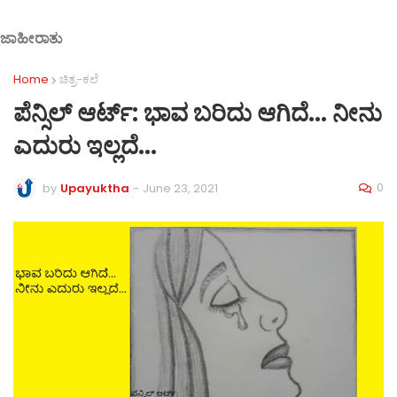
ಜಾಹೀರಾತು
Home
ಚಿತ್ರ-ಕಲೆ
ಪೆನ್ಸಿಲ್ ಆರ್ಟ್: ಭಾವ ಬರಿದು ಆಗಿದೆ... ನೀನು
ಎದುರು ಇಲ್ಲದೆ...
0
by
Upayuktha
-
June 23, 2021