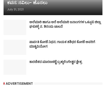
ಕವನ: ನವಿಲು- ಹೊನಲು
July 31, 2021
ಅಲೆಮಾರಿ ಹಾಗೂ ಅರೆ ಅಲೆಮಾರಿ ಜನಾಂಗಗಳ ಒಕ್ಕೂಟ ಜಿಲ್ಲಾ
ಘಟಕಕ್ಕೆ ನ. 9ರಂದು ಚಾಲನೆ
ಪಾರ್ವತಿ ಕೋಟೆ ನಿಧನ; ಗಾಯಕ ಶಶಿಧರ ಕೋಟೆ ಅವರಿಗೆ
ಮಾತೃವಿಯೋಗ
ಕಾರಣಿಕದ ಮಾರಣಕಟ್ಟೆ ಬ್ರಹ್ಮಲಿಂಗೇಶ್ವರ ಕ್ಷೇತ್ರ
ADVERTISEMENT