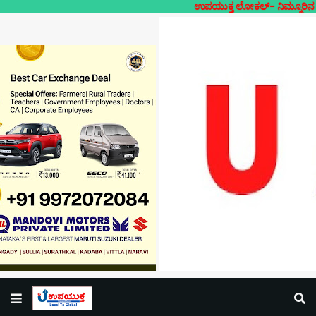
ಉಪಯುಕ್ತ ಲೋಕಲ್- ನಿಮ್ಮೂರಿನ ನಿಮ್ಮದೇ ಸ