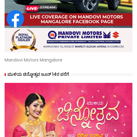
Mandovi Motors Mangalore
ಮುಳಿಯ ಚಿನ್ನೋತ್ಸವ ಜೂನ್ 14ರ ವರೆಗೆ