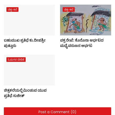
ಚಿತ್ರ-ಕಲೆ
ಚಿತ್ರ-ಕಲೆ
ಬಹುಮುಖ ಪ್ರತಿಭೆ ಕು.ದೀಪಶ್ರೀ
ವಕ್ರ ರೇಖೆ: ಕೊರೊನಾ ಆರ್ಭಟದ
ಪುತ್ತೂರು
ಮಧ್ಯೆ ವರುಣನ ಆರ್ಭಟ
ಓದುಗರ ವೇದಿಕೆ
ಚಿತ್ರಕಲೆಯಲ್ಲಿ ಮಿಂಚುವ ಯುವ
ಪ್ರತಿಭೆ ಸುಜೀತ್
Post a Comment (0)