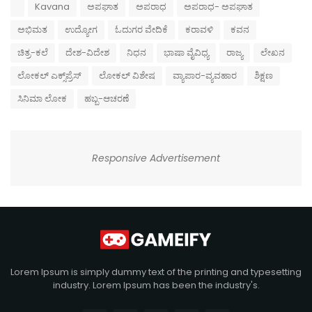
Kavana
ಅಪಘಾತ
ಅಪರಾಧ
ಅಪರಾಧ- ಅಪಘಾತ
ಅಭಿಮತ
ಉದ್ಯೋಗ
ಓದುಗರ ವೇದಿಕೆ
ಕರಾವಳಿ
ಕವನ
ಚಿತ್ರ-ಕಲೆ
ದೇಶ-ವಿದೇಶ
ನಿಧನ
ಭಾಷಾ ವೈವಿಧ್ಯ
ರಾಜ್ಯ
ಲೇಖನ
ಲೋಕಲ್ ಎಕ್ಸ್‌ಪ್ರೆಸ್
ಲೋಕಲ್ ವಿಶೇಷ
ವ್ಯಾಪಾರ-ವ್ಯವಹಾರ
ಶಿಕ್ಷಣ
ಸಿನಿಮಾ ಲೋಕ
ಹಬ್ಬ-ಆಚರಣೆ
Responsive Advertisement
Lorem Ipsum is simply dummy text of the printing and typesetting
industry. Lorem Ipsum has been the industry's.