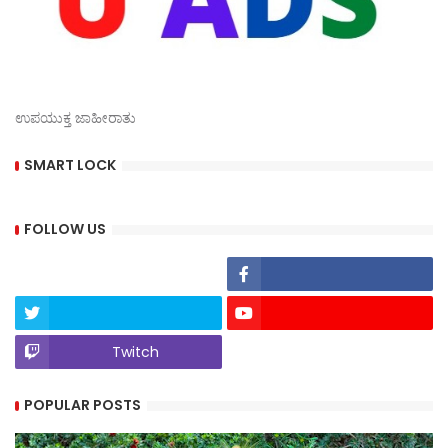
ಉಪಯುಕ್ತ ಜಾಹೀರಾತು
SMART LOCK
FOLLOW US
Twitch
POPULAR POSTS