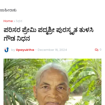
ಜಾಹೀರಾತು
Home
ನಿಧನ
ಪರಿಸರ ಪ್ರೇಮಿ ಪದ್ಮಶ್ರೀ ಪುರಸ್ಕೃತ ತುಳಸಿ
ಗೌಡ ನಿಧನ
0
by
Upayuktha
-
December 16, 2024