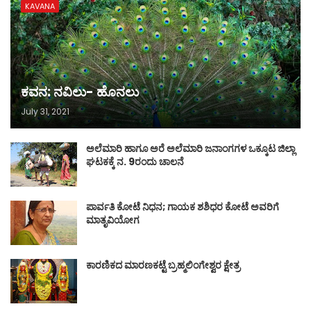
KAVANA
ಕವನ: ನವಿಲು- ಹೊನಲು
July 31, 2021
ಅಲೆಮಾರಿ ಹಾಗೂ ಅರೆ ಅಲೆಮಾರಿ ಜನಾಂಗಗಳ ಒಕ್ಕೂಟ ಜಿಲ್ಲಾ
ಘಟಕಕ್ಕೆ ನ. 9ರಂದು ಚಾಲನೆ
ಪಾರ್ವತಿ ಕೋಟೆ ನಿಧನ; ಗಾಯಕ ಶಶಿಧರ ಕೋಟೆ ಅವರಿಗೆ
ಮಾತೃವಿಯೋಗ
ಕಾರಣಿಕದ ಮಾರಣಕಟ್ಟೆ ಬ್ರಹ್ಮಲಿಂಗೇಶ್ವರ ಕ್ಷೇತ್ರ