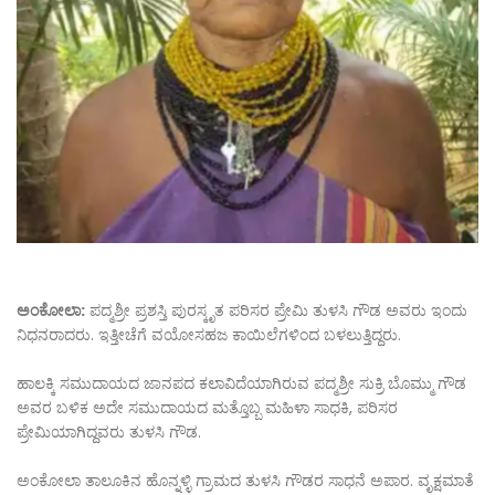
ಅಂಕೋಲಾ:
ಪದ್ಮಶ್ರೀ ಪ್ರಶಸ್ತಿ ಪುರಸ್ಕೃತ ಪರಿಸರ ಪ್ರೇಮಿ ತುಳಸಿ ಗೌಡ ಅವರು ಇಂದು
ನಿಧನರಾದರು. ಇತ್ತೀಚೆಗೆ ವಯೋಸಹಜ ಕಾಯಿಲೆಗಳಿಂದ ಬಳಲುತ್ತಿದ್ದರು.
ಹಾಲಕ್ಕಿ ಸಮುದಾಯದ ಜಾನಪದ ಕಲಾವಿದೆಯಾಗಿರುವ ಪದ್ಮಶ್ರೀ ಸುಕ್ರಿ ಬೊಮ್ಮು ಗೌಡ
ಅವರ ಬಳಿಕ ಅದೇ ಸಮುದಾಯದ ಮತ್ತೊಬ್ಬ ಮಹಿಳಾ ಸಾಧಕಿ, ಪರಿಸರ
ಪ್ರೇಮಿಯಾಗಿದ್ದವರು ತುಳಸಿ ಗೌಡ.
ಅಂಕೋಲಾ ತಾಲೂಕಿನ ಹೊನ್ನಳ್ಳಿ ಗ್ರಾಮದ ತುಳಸಿ ಗೌಡರ ಸಾಧನೆ ಅಪಾರ. ವೃಕ್ಷಮಾತೆ