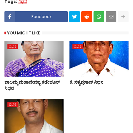
Tags:
ನಿಧನ
Facebook
YOU MIGHT LIKE
ನಿಧನ
ನಿಧನ
ಬಾಲಮ್ಮ ಮಹಾದೇವಪ್ಪ ಕಡೇಚೂರ್
ಕೆ. ಸತ್ಯಪ್ರಸಾದ್ ನಿಧನ
ನಿಧನ
ನಿಧನ