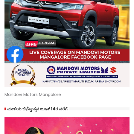
Mandovi Motors Mangalore
ಮುಳಿಯ ಚಿನ್ನೋತ್ಸವ ಜೂನ್ 14ರ ವರೆಗೆ