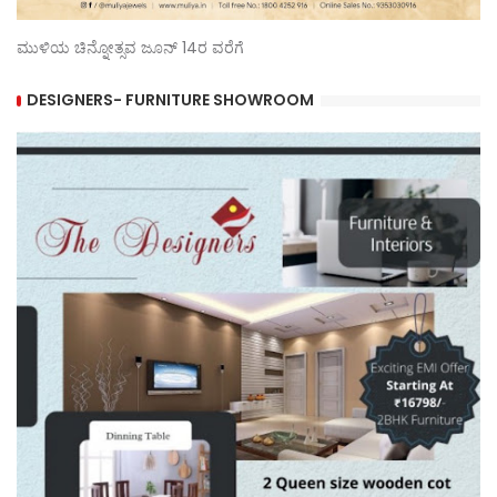
ಮುಳಿಯ ಚಿನ್ನೋತ್ಸವ ಜೂನ್ 14ರ ವರೆಗೆ
DESIGNERS- FURNITURE SHOWROOM