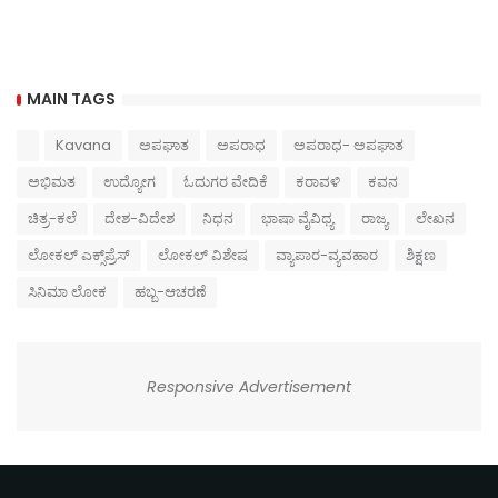
MAIN TAGS
Kavana
ಅಪಘಾತ
ಅಪರಾಧ
ಅಪರಾಧ- ಅಪಘಾತ
ಅಭಿಮತ
ಉದ್ಯೋಗ
ಓದುಗರ ವೇದಿಕೆ
ಕರಾವಳಿ
ಕವನ
ಚಿತ್ರ-ಕಲೆ
ದೇಶ-ವಿದೇಶ
ನಿಧನ
ಭಾಷಾ ವೈವಿಧ್ಯ
ರಾಜ್ಯ
ಲೇಖನ
ಲೋಕಲ್ ಎಕ್ಸ್‌ಪ್ರೆಸ್
ಲೋಕಲ್ ವಿಶೇಷ
ವ್ಯಾಪಾರ-ವ್ಯವಹಾರ
ಶಿಕ್ಷಣ
ಸಿನಿಮಾ ಲೋಕ
ಹಬ್ಬ-ಆಚರಣೆ
Responsive Advertisement