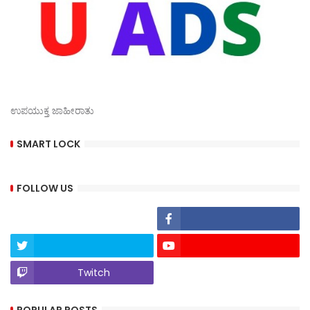
ಉಪಯುಕ್ತ ಜಾಹೀರಾತು
SMART LOCK
FOLLOW US
Twitch
POPULAR POSTS