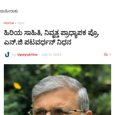
ಜಾಹೀರಾತು
Home
ನಿಧನ
ಹಿರಿಯ ಸಾಹಿತಿ, ನಿವೃತ್ತ ಪ್ರಾಧ್ಯಾಪಕ ಪ್ರೊ.
ಎನ್.ಜಿ ಪಟವರ್ಧನ್ ನಿಧನ
0
by
Upayuktha
-
July 01, 2024