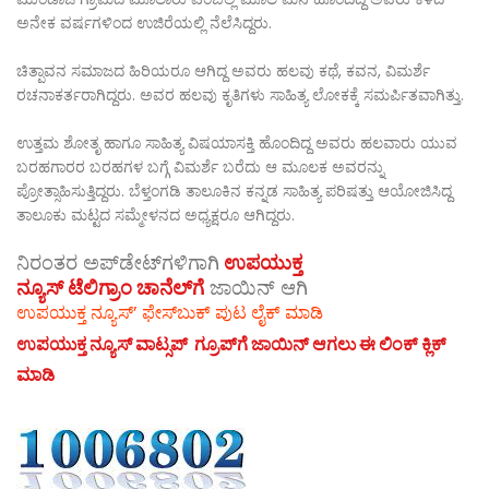
ಅನೇಕ ವರ್ಷಗಳಿಂದ ಉಜಿರೆಯಲ್ಲಿ ನೆಲೆಸಿದ್ದರು.
ಚಿತ್ಪಾವನ ಸಮಾಜದ ಹಿರಿಯರೂ ಆಗಿದ್ದ ಅವರು ಹಲವು ಕಥೆ, ಕವನ, ವಿಮರ್ಶೆ
ರಚನಾಕರ್ತರಾಗಿದ್ದರು‌. ಅವರ ಹಲವು ಕೃತಿಗಳು ಸಾಹಿತ್ಯ ಲೋಕಕ್ಕೆ ಸಮರ್ಪಿತವಾಗಿತ್ತು.
ಉತ್ತಮ ಶೋತೃ ಹಾಗೂ ಸಾಹಿತ್ಯ ವಿಷಯಾಸಕ್ತಿ ಹೊಂದಿದ್ದ ಅವರು ಹಲವಾರು ಯುವ
ಬರಹಗಾರರ ಬರಹಗಳ ಬಗ್ಗೆ ವಿಮರ್ಶೆ ಬರೆದು ಆ ಮೂಲಕ ಅವರನ್ನು
ಪ್ರೋತ್ಸಾಹಿಸುತ್ತಿದ್ದರು. ಬೆಳ್ತಂಗಡಿ ತಾಲೂಕಿನ ಕನ್ನಡ ಸಾಹಿತ್ಯ ಪರಿಷತ್ತು ಆಯೋಜಿಸಿದ್ದ
ತಾಲೂಕು ಮಟ್ಟದ ಸಮ್ಮೇಳನದ ಅಧ್ಯಕ್ಷರೂ ಆಗಿದ್ದರು.
ನಿರಂತರ ಅಪ್‌ಡೇಟ್‌ಗಳಿಗಾಗಿ
ಉಪಯುಕ್ತ
ನ್ಯೂಸ್‌ ಟೆಲಿಗ್ರಾಂ ಚಾನೆಲ್‌ಗೆ
ಜಾಯಿನ್‌ ಆಗಿ
ಉಪಯುಕ್ತ ನ್ಯೂಸ್‌’ ಫೇಸ್‌ಬುಕ್ ಪುಟ ಲೈಕ್ ಮಾಡಿ
ಉಪಯುಕ್ತ ನ್ಯೂಸ್‌ ವಾಟ್ಸಪ್‌ ಗ್ರೂಪ್‌ಗೆ ಜಾಯಿನ್ ಆಗಲು ಈ ಲಿಂಕ್ ಕ್ಲಿಕ್
ಮಾಡಿ