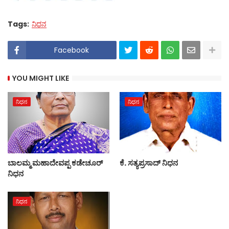
Tags:
ನಿಧನ
Facebook
YOU MIGHT LIKE
ನಿಧನ
ನಿಧನ
ಬಾಲಮ್ಮ ಮಹಾದೇವಪ್ಪ ಕಡೇಚೂರ್
ಕೆ. ಸತ್ಯಪ್ರಸಾದ್ ನಿಧನ
ನಿಧನ
ನಿಧನ