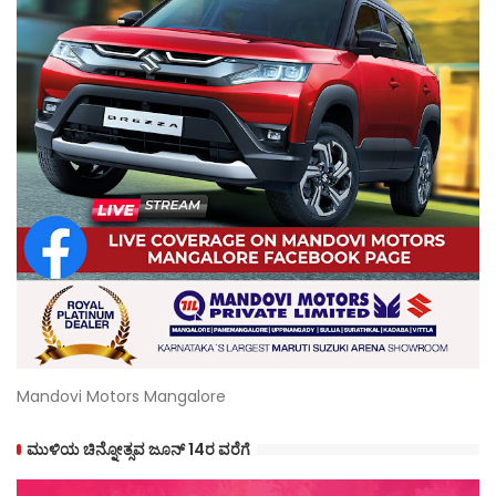
Mandovi Motors Mangalore
ಮುಳಿಯ ಚಿನ್ನೋತ್ಸವ ಜೂನ್ 14ರ ವರೆಗೆ