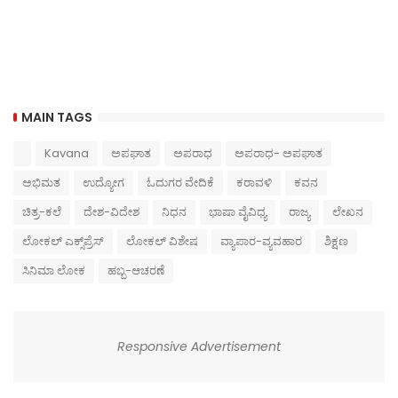
MAIN TAGS
Kavana
ಅಪಘಾತ
ಅಪರಾಧ
ಅಪರಾಧ- ಅಪಘಾತ
ಅಭಿಮತ
ಉದ್ಯೋಗ
ಓದುಗರ ವೇದಿಕೆ
ಕರಾವಳಿ
ಕವನ
ಚಿತ್ರ-ಕಲೆ
ದೇಶ-ವಿದೇಶ
ನಿಧನ
ಭಾಷಾ ವೈವಿಧ್ಯ
ರಾಜ್ಯ
ಲೇಖನ
ಲೋಕಲ್ ಎಕ್ಸ್‌ಪ್ರೆಸ್
ಲೋಕಲ್ ವಿಶೇಷ
ವ್ಯಾಪಾರ-ವ್ಯವಹಾರ
ಶಿಕ್ಷಣ
ಸಿನಿಮಾ ಲೋಕ
ಹಬ್ಬ-ಆಚರಣೆ
Responsive Advertisement