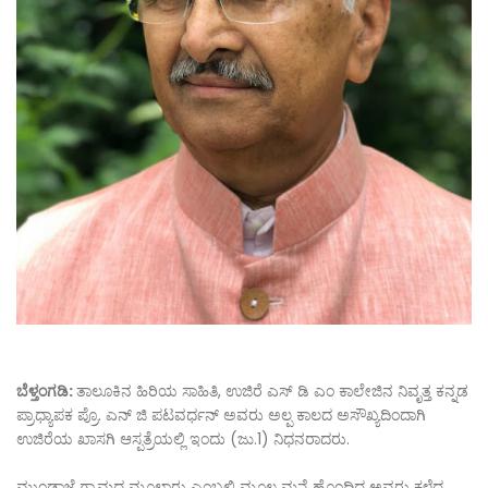
ಬೆಳ್ತಂಗಡಿ:
ತಾಲೂಕಿನ ಹಿರಿಯ ಸಾಹಿತಿ, ಉಜಿರೆ ಎಸ್ ಡಿ ಎಂ ಕಾಲೇಜಿನ ನಿವೃತ್ತ ಕನ್ನಡ
ಪ್ರಾಧ್ಯಾಪಕ ಪ್ರೊ. ಎನ್ ಜಿ ಪಟವರ್ಧನ್ ಅವರು ಅಲ್ಪ ಕಾಲದ ಅಸೌಖ್ಯದಿಂದಾಗಿ
ಉಜಿರೆಯ ಖಾಸಗಿ ಆಸ್ಪತ್ರೆಯಲ್ಲಿ ಇಂದು (ಜು.1) ನಿಧನರಾದರು.
ಮುಂಡಾಜೆ ಗ್ರಾಮದ ಮೂಲಾರು ಎಂಬಲ್ಲಿ ಮೂಲ ಮನೆ ಹೊಂದಿದ್ದ‌ ಅವರು ಕಳೆದ