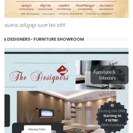
ಮುಳಿಯ ಚಿನ್ನೋತ್ಸವ ಜೂನ್ 14ರ ವರೆಗೆ
DESIGNERS- FURNITURE SHOWROOM