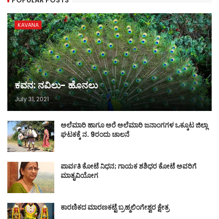
KAVANA
ಕವನ: ನವಿಲು- ಹೊನಲು
July 31, 2021
ಅಲೆಮಾರಿ ಹಾಗೂ ಅರೆ ಅಲೆಮಾರಿ ಜನಾಂಗಗಳ ಒಕ್ಕೂಟ ಜಿಲ್ಲಾ
ಘಟಕಕ್ಕೆ ನ. 9ರಂದು ಚಾಲನೆ
ಪಾರ್ವತಿ ಕೋಟೆ ನಿಧನ; ಗಾಯಕ ಶಶಿಧರ ಕೋಟೆ ಅವರಿಗೆ
ಮಾತೃವಿಯೋಗ
ಕಾರಣಿಕದ ಮಾರಣಕಟ್ಟೆ ಬ್ರಹ್ಮಲಿಂಗೇಶ್ವರ ಕ್ಷೇತ್ರ