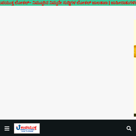
್- ನಿಮ್ಮೂರಿನ ನಿಮ್ಮದೇ ಸುದ್ದಿಗಳ ಲೋಕಲ್ ಜಾಲತಾಣ | ಜಾಹೀರಾತುಗಳಿಗಾಗಿ ಸಂಪರ್ಕ