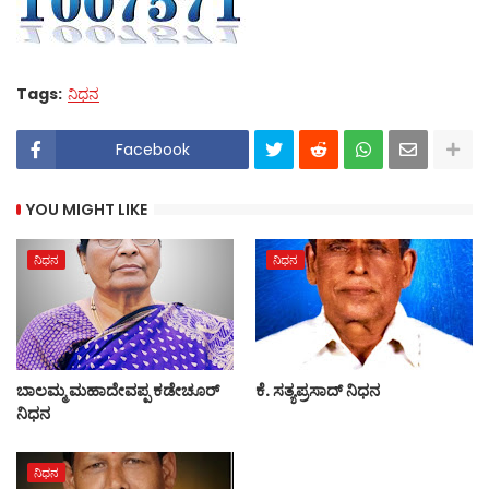
Tags:
ನಿಧನ
Facebook
YOU MIGHT LIKE
ನಿಧನ
ನಿಧನ
ಬಾಲಮ್ಮ ಮಹಾದೇವಪ್ಪ ಕಡೇಚೂರ್
ಕೆ. ಸತ್ಯಪ್ರಸಾದ್ ನಿಧನ
ನಿಧನ
ನಿಧನ