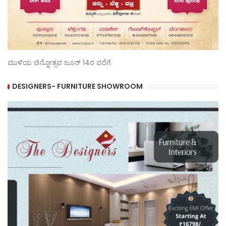
ಮುಳಿಯ ಚಿನ್ನೋತ್ಸವ ಜೂನ್ 14ರ ವರೆಗೆ
DESIGNERS- FURNITURE SHOWROOM