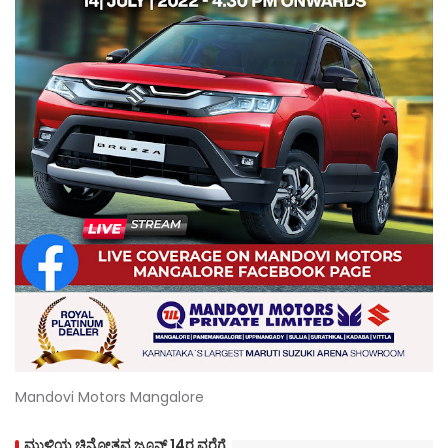
Mandovi Motors Mangalore
ಮುಳಿಯ ಚಿನ್ನೋತ್ಸವ ಜೂನ್ 14ರ ವರೆಗೆ