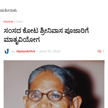
ಜಾಹೀರಾತು
Home
ನಿಧನ
ಸಂಸದ ಕೋಟ ಶ್ರೀನಿವಾಸ ಪೂಜಾರಿಗೆ
ಮಾತೃವಿಯೋಗ
0
by
Upayuktha
-
June 30, 2024