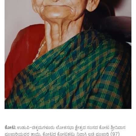
ಕೋಟ:
ಉಡುಪಿ-ಚಿಕ್ಕಮಗಳೂರು ಲೋಕಸಭಾ ಕ್ಷೇತ್ರದ ಸಂಸದ ಕೋಟ ಶ್ರೀನಿವಾಸ
ಪೂಜಾರಿಯವರ ತಾಯಿ, ಕೋಟದ ಕೋಟತಟ್ಟು ನಿವಾಸಿ ಲಚ್ಚಿ ಪೂಜಾರ್‍ತಿ (97)