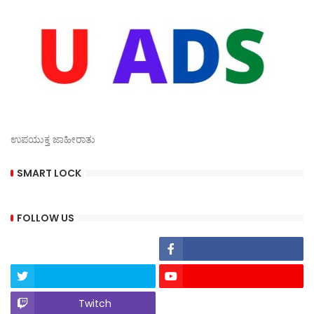
ಉಪಯುಕ್ತ ಜಾಹೀರಾತು
SMART LOCK
FOLLOW US
Twitch