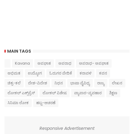
MAIN TAGS
Kavana
ಅಪಘಾತ
ಅಪರಾಧ
ಅಪರಾಧ- ಅಪಘಾತ
ಅಭಿಮತ
ಉದ್ಯೋಗ
ಓದುಗರ ವೇದಿಕೆ
ಕರಾವಳಿ
ಕವನ
ಚಿತ್ರ-ಕಲೆ
ದೇಶ-ವಿದೇಶ
ನಿಧನ
ಭಾಷಾ ವೈವಿಧ್ಯ
ರಾಜ್ಯ
ಲೇಖನ
ಲೋಕಲ್ ಎಕ್ಸ್‌ಪ್ರೆಸ್
ಲೋಕಲ್ ವಿಶೇಷ
ವ್ಯಾಪಾರ-ವ್ಯವಹಾರ
ಶಿಕ್ಷಣ
ಸಿನಿಮಾ ಲೋಕ
ಹಬ್ಬ-ಆಚರಣೆ
Responsive Advertisement