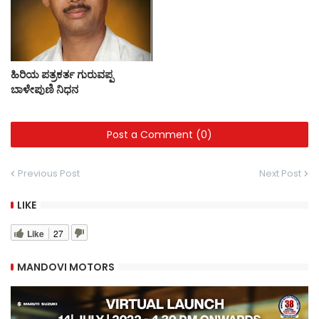
ಹಿರಿಯ ಪತ್ರಕರ್ತ ಗುರುವಪ್ಪ
ಬಾಳೇಪುಣಿ ನಿಧನ
Post a Comment (0)
Previous Post
Next Post
LIKE
Like
27
MANDOVI MOTORS