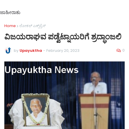
ಜಾಹೀರಾತು
Home
ಲೋಕಲ್ ಎಕ್ಸ್‌ಪ್ರೆಸ್
ವಿಜಯರಾಘವ ಪಡ್ವೆಟ್ನಾಯರಿಗೆ ಶ್ರದ್ಧಾಂಜಲಿ
0
by
Upayuktha
-
February 20, 2023