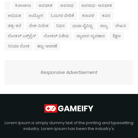
Kavana
ಅಪಘಾತ
ಅಪರಾಧ
ಅಪರಾಧ- ಅಪಘಾತ
ಅಭಿಮತ
ಉದ್ಯೋಗ
ಓದುಗರ ವೇದಿಕೆ
ಕರಾವಳಿ
ಕವನ
ಚಿತ್ರ-ಕಲೆ
ದೇಶ-ವಿದೇಶ
ನಿಧನ
ಭಾಷಾ ವೈವಿಧ್ಯ
ರಾಜ್ಯ
ಲೇಖನ
ಲೋಕಲ್ ಎಕ್ಸ್‌ಪ್ರೆಸ್
ಲೋಕಲ್ ವಿಶೇಷ
ವ್ಯಾಪಾರ-ವ್ಯವಹಾರ
ಶಿಕ್ಷಣ
ಸಿನಿಮಾ ಲೋಕ
ಹಬ್ಬ-ಆಚರಣೆ
Responsive Advertisement
Lorem Ipsum is simply dummy text of the printing and typesetting
industry. Lorem Ipsum has been the industry's.