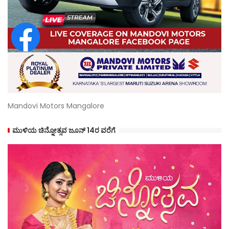
Mandovi Motors Mangalore
ಮುಳಿಯ ಚಿನ್ನೋತ್ಸವ ಜೂನ್ 14ರ ವರೆಗೆ