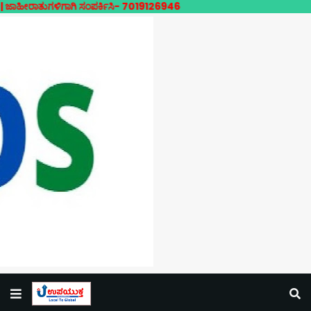
ುಗಳಿಗಾಗಿ ಸಂಪರ್ಕಿಸಿ- 7019126946