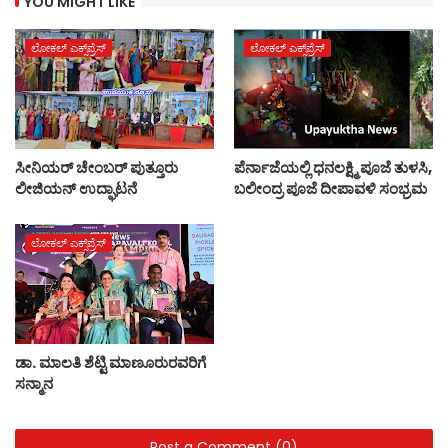
YOU MIGHT LIKE
ಲೋಕಲ್ ಎಕ್ಸ್‌ಪ್ರೆಸ್
ಲೋಕಲ್ ಎಕ್ಸ್‌ಪ್ರೆಸ್
ಸೀನಿಯರ್ ಚೇಂಬರ್ ಪುತ್ತೂರು
ಪೆರ್ನಾಜೆಯಲ್ಲಿ ಧನಲಕ್ಷ್ಮಿ ಪೂಜೆ ತುಳಸಿ,
ಲೀಜಿಯನ್ ಉದ್ಘಾಟನೆ
ಬಲೀಂದ್ರ ಪೂಜೆ ದೀಪಾವಳಿ ಸಂಭ್ರಮ
ಲೋಕಲ್ ಎಕ್ಸ್‌ಪ್ರೆಸ್
ಡಾ. ಮಾಲತಿ ಶೆಟ್ಟಿ ಮಾಣೂರುರವರಿಗೆ
ಸನ್ಮಾನ
Post a Comment (0)