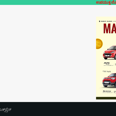
ಉಪಯುಕ್ತ ಲೋಕಲ್- ನಿಮ್ಮೂರಿನ
‌ಪ್ರೆಸ್‌