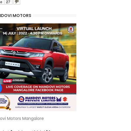
ke
27
DOVI MOTORS
ovi Motors Mangalore