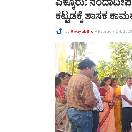
ಎಕ್ಕೂರು: ನಂದಾದ
ಕಟ್ಟಡಕ್ಕೆ ಶಾಸಕ ಕಾಮತ
by
Upayuktha
-
February 24, 202