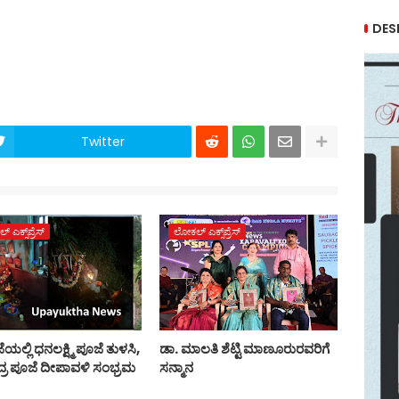
DES
Twitter
ಎಕ್ಸ್‌ಪ್ರೆಸ್
ಲೋಕಲ್ ಎಕ್ಸ್‌ಪ್ರೆಸ್
ೆಯಲ್ಲಿ ಧನಲಕ್ಷ್ಮಿ ಪೂಜೆ ತುಳಸಿ,
ಡಾ. ಮಾಲತಿ ಶೆಟ್ಟಿ ಮಾಣೂರುರವರಿಗೆ
್ರ ಪೂಜೆ ದೀಪಾವಳಿ ಸಂಭ್ರಮ
ಸನ್ಮಾನ