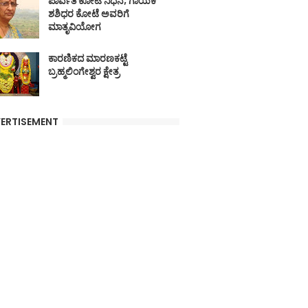
ಪಾರ್ವತಿ ಕೋಟೆ ನಿಧನ; ಗಾಯಕ
ಶಶಿಧರ ಕೋಟೆ ಅವರಿಗೆ
ಮಾತೃವಿಯೋಗ
ಕಾರಣಿಕದ ಮಾರಣಕಟ್ಟೆ
ಬ್ರಹ್ಮಲಿಂಗೇಶ್ವರ ಕ್ಷೇತ್ರ
ERTISEMENT