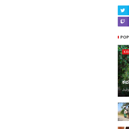
POP
KA
ಕವ
July