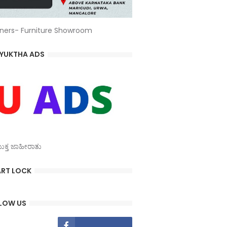
ners- Furniture Showroom
YUKTHA ADS
್ತ ಜಾಹೀರಾತು
RT LOCK
LOW US