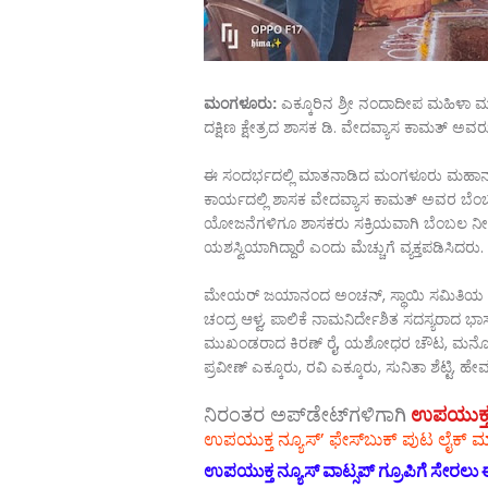
ಮಂಗಳೂರು:
ಎಕ್ಕೂರಿನ ಶ್ರೀ ನಂದಾದೀಪ ಮಹಿಳಾ 
ದಕ್ಷಿಣ ಕ್ಷೇತ್ರದ ಶಾಸಕ ಡಿ. ವೇದವ್ಯಾಸ ಕಾಮತ್‌ ಅವ
ಈ ಸಂದರ್ಭದಲ್ಲಿ ಮಾತನಾಡಿದ ಮಂಗಳೂರು ಮಹಾನ
ಕಾರ್ಯದಲ್ಲಿ ಶಾಸಕ ವೇದವ್ಯಾಸ ಕಾಮತ್ ಅವರ ಬೆಂಬಲ,
ಯೋಜನೆಗಳಿಗೂ ಶಾಸಕರು ಸಕ್ರಿಯವಾಗಿ ಬೆಂಬಲ ನೀಡು
ಯಶಸ್ವಿಯಾಗಿದ್ದಾರೆ ಎಂದು ಮೆಚ್ಚುಗೆ ವ್ಯಕ್ತಪಡಿಸಿದರು.
ಮೇಯರ್ ಜಯಾನಂದ ಅಂಚನ್, ಸ್ಥಾಯಿ ಸಮಿತಿಯ ಅಧ್ಯ
ಚಂದ್ರ ಆಳ್ವ, ಪಾಲಿಕೆ ನಾಮನಿರ್ದೇಶಿತ ಸದಸ್ಯರಾದ ಭಾಸ
ಮುಖಂಡರಾದ ಕಿರಣ್ ರೈ, ಯಶೋಧರ ಚೌಟ, ಮನೋಹರ್.ಕೆ
ಪ್ರವೀಣ್ ಎಕ್ಕೂರು, ರವಿ ಎಕ್ಕೂರು, ಸುನಿತಾ ಶೆಟ್ಟಿ, 
ನಿರಂತರ ಅಪ್‌ಡೇಟ್‌ಗಳಿಗಾಗಿ
ಉಪಯುಕ್ತ ನ್
ಉಪಯುಕ್ತ ನ್ಯೂಸ್‌’ ಫೇಸ್‌ಬುಕ್ ಪುಟ ಲೈಕ್ ಮ
ಉಪಯುಕ್ತ ನ್ಯೂಸ್‌ ವಾಟ್ಸಪ್‌ ಗ್ರೂಪಿಗೆ ಸೇರಲು ಈ