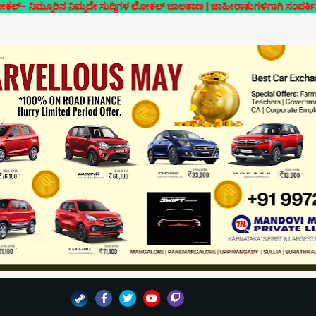
 ನಿಮ್ಮದೇ ಸುದ್ದಿಗಳ ಲೋಕಲ್ ಜಾಲತಾಣ | ಜಾಹೀರಾತುಗಳಿಗಾಗಿ ಸಂಪರ್ಕಿಸಿ- 7019126