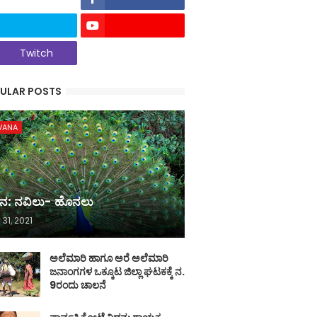
Twitch
ULAR POSTS
VANA
ನ: ನವಿಲು- ಹೊನಲು
 31, 2021
ಅಲೆಮಾರಿ ಹಾಗೂ ಅರೆ ಅಲೆಮಾರಿ
ಜನಾಂಗಗಳ ಒಕ್ಕೂಟ ಜಿಲ್ಲಾ ಘಟಕಕ್ಕೆ ನ.
9ರಂದು ಚಾಲನೆ