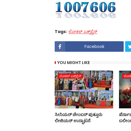
Tags:
ಲೋಕಲ್ ಎಕ್ಸ್‌ಪ್ರೆಸ್
Facebook
YOU MIGHT LIKE
ಲೋಕಲ್ ಎಕ್ಸ್‌ಪ್ರೆಸ್
ಲೋಕಲ್ 
ಸೀನಿಯರ್ ಚೇಂಬರ್ ಪುತ್ತೂರು
ಪೆರ್ನಾಜ
ಲೀಜಿಯನ್ ಉದ್ಘಾಟನೆ
ಬಲೀಂದ