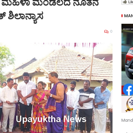
ೀಪ ಮಹಿಳಾ ಮಂಡಲದ ನೂತನ
Li
್‌ ಶಿಲಾನ್ಯಾಸ
MAN
0
3
Mand