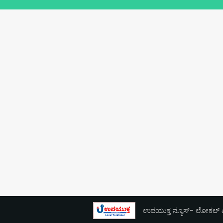
ಉಪಯುಕ್ತ ನ್ಯೂಸ್- ಲೋಕಲ್ ಎಕ್ಸ್