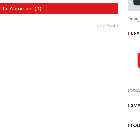
ost a Comment (0)
Desig
Next Post
UPA
ಉಪಯುಕ
SMA
FOL