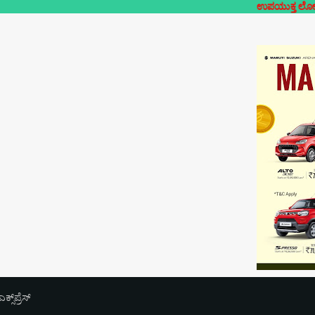
ಉಪಯುಕ್ತ ಲೋಕಲ್- ನಿಮ್ಮೂರಿನ
‌ಪ್ರೆಸ್‌