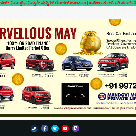
 ನಿಮ್ಮದೇ ಸುದ್ದಿಗಳ ಲೋಕಲ್ ಜಾಲತಾಣ | ಜಾಹೀರಾತುಗಳಿಗಾಗಿ ಸಂಪರ್ಕಿಸಿ- 7019126