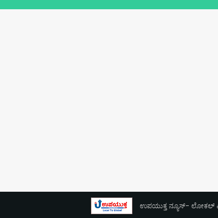
ಉಪಯುಕ್ತ ನ್ಯೂಸ್- ಲೋಕಲ್ ಎಕ್ಸ್