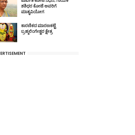
ಪಾರ್ವತಿ ಕೋಟೆ ನಿಧನ; ಗಾಯಕ
ಶಶಿಧರ ಕೋಟೆ ಅವರಿಗೆ
ಮಾತೃವಿಯೋಗ
ಕಾರಣಿಕದ ಮಾರಣಕಟ್ಟೆ
ಬ್ರಹ್ಮಲಿಂಗೇಶ್ವರ ಕ್ಷೇತ್ರ
ERTISEMENT