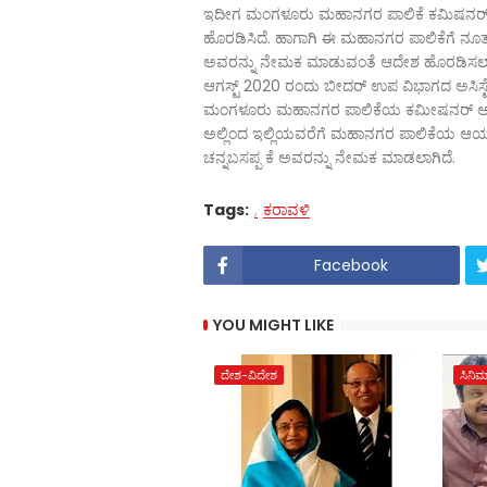
ಇದೀಗ ಮಂಗಳೂರು ಮಹಾನಗರ ಪಾಲಿಕೆ ಕಮಿಷನರ್‌ ಆದ
ಹೊರಡಿಸಿದೆ. ಹಾಗಾಗಿ ಈ ಮಹಾನಗರ ಪಾಲಿಕೆಗೆ ನೂತನ
ಅವರನ್ನು ನೇಮಕ ಮಾಡುವಂತೆ ಆದೇಶ ಹೊರಡಿಸಲಾಗ
ಆಗಸ್ಟ್‌ 2020 ರಂದು ಬೀದರ್‌ ಉಪ ವಿಭಾಗದ ಅಸಿಸ್ಟೆಂಟ್
ಮಂಗಳೂರು ಮಹಾನಗರ ಪಾಲಿಕೆಯ ಕಮೀಷನರ್‌ ಆಗಿ
ಅಲ್ಲಿಂದ ಇಲ್ಲಿಯವರೆಗೆ ಮಹಾನಗರ ಪಾಲಿಕೆಯ ಆಯುಕ್ತ
ಚನ್ನಬಸಪ್ಪ ಕೆ ಅವರನ್ನು ನೇಮಕ ಮಾಡಲಾಗಿದೆ.
Tags:
ಕರಾವಳಿ
Facebook
YOU MIGHT LIKE
ದೇಶ-ವಿದೇಶ
ಸಿನಿ