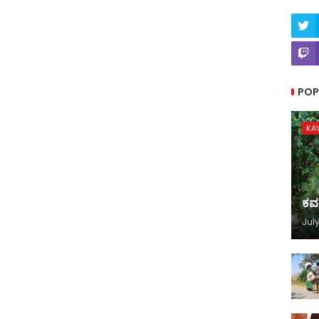
POP
KA
ಕವ
July