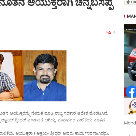
ನೂತನ ಆಯುಕ್ತರಾಗಿ ಚನ್ನಬಸಪ್ಪ
Li
MAN
0
ನ ಆಯುಕ್ತರನ್ನು ನೇಮಕ ಮಾಡಿ ರಾಜ್ಯ ಸರಕಾರ ಆದೇಶ ಹೊರಡಿಸಿದೆ.
್ಷಯ್‌ ಶ್ರೀಧರ್‌ ವರ್ಗಾವಣೆ ಆಗಿದ್ದು, ಮಹಾನಗರ ಪಾಲಿಕೆಯ ನೂತನ
Mand
ೆಯ ಆಯುಕ್ತರಾಗಿ ಅಕ್ಷಯ್‌ ಶ್ರೀಧರ್‌ ಅವರು ಕಾರ್ಯನಿರ್ವಹಿಸಿದ್ದರು.