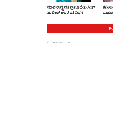
ಮಾಜಿ ರಾಷ್ಟ್ರಪತಿ ಪ್ರತಿಭಾದೇವಿ ಸಿಂಗ್‌
ತಮಿಳು 
ಪಾಟೀಲ್‌ ಅವರ ಪತಿ ನಿಧನ
ದಾಖಲ
P
Previous Post