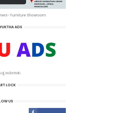
ners- Furniture Showroom
YUKTHA ADS
್ತ ಜಾಹೀರಾತು
RT LOCK
LOW US