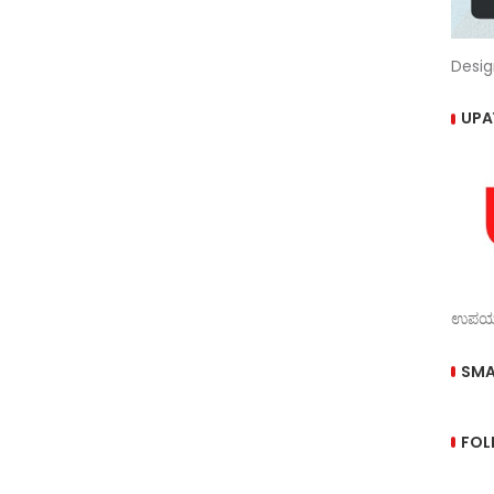
Desig
UPA
ಉಪಯುಕ
SMA
FOL