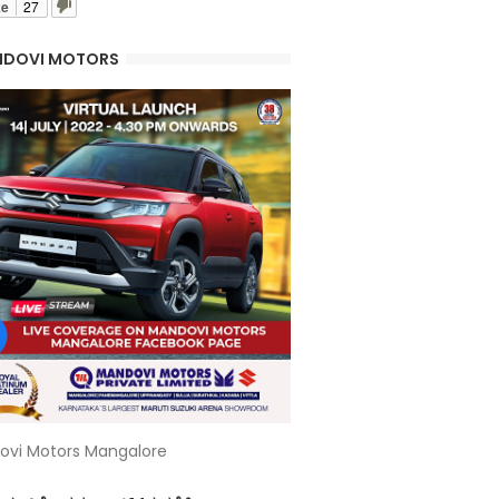
ke
27
DOVI MOTORS
ovi Motors Mangalore