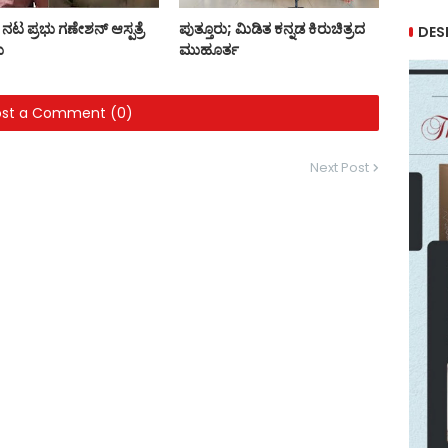
ನಟ ಪ್ರಭು ಗಣೇಶನ್ ಆಸ್ಪತ್ರೆ
ಪುತ್ತೂರು; ಮಿಡಿತ ಕನ್ನಡ ಕಿರುಚಿತ್ರದ
DES
ು
ಮುಹೂರ್ತ
ost a Comment (0)
Next Post