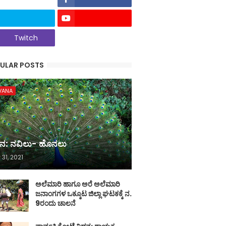
Twitch
ULAR POSTS
VANA
ನ: ನವಿಲು- ಹೊನಲು
 31, 2021
ಅಲೆಮಾರಿ ಹಾಗೂ ಅರೆ ಅಲೆಮಾರಿ
ಜನಾಂಗಗಳ ಒಕ್ಕೂಟ ಜಿಲ್ಲಾ ಘಟಕಕ್ಕೆ ನ.
9ರಂದು ಚಾಲನೆ