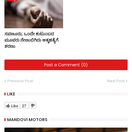
ಸವಣೂರು; ಒಂದೇ ಕುಟುಂಬದ
ಮೂವರು ನೇಣುಬಿಗಿದು ಆತ್ಮಹತ್ಯೆಗೆ
ಶರಣು
Post a Comment (0)
Previous Post
Next Post
LIKE
Like
27
MANDOVI MOTORS