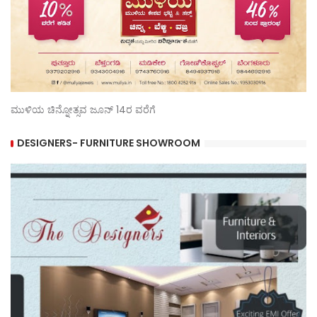
ಮುಳಿಯ ಚಿನ್ನೋತ್ಸವ ಜೂನ್ 14ರ ವರೆಗೆ
DESIGNERS- FURNITURE SHOWROOM