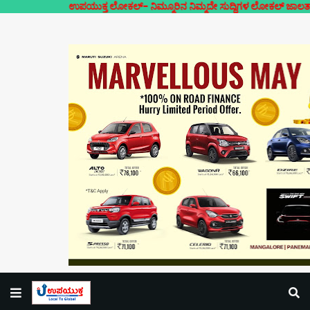
ಉಪಯುಕ್ತ ಲೋಕಲ್- ನಿಮ್ಮೂರಿನ ನಿಮ್ಮದೇ ಸುದ್ದಿಗಳ ಲೋಕಲ್ ಜಾಲತಾಣ | ಜಾಹೀ