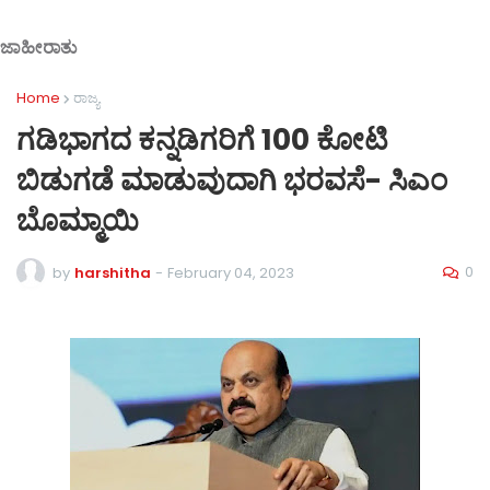
ಜಾಹೀರಾತು
Home
ರಾಜ್ಯ
ಗಡಿಭಾಗದ ಕನ್ನಡಿಗರಿಗೆ 100 ಕೋಟಿ
ಬಿಡುಗಡೆ ಮಾಡುವುದಾಗಿ ಭರವಸೆ- ಸಿಎಂ
ಬೊಮ್ಮಾಯಿ
0
by
harshitha
-
February 04, 2023