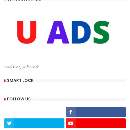
ಉಪಯುಕ್ತ ಜಾಹೀರಾತು
SMART LOCK
FOLLOW US