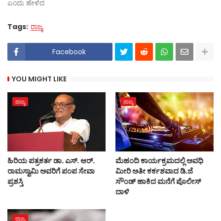
ಎಂದು ಹೇಳಿದ
Tags:
ರಾಜ್ಯ
Facebook
YOU MIGHT LIKE
ರಾಜ್ಯ
ರಾಜ್ಯ
ಹಿರಿಯ ಪತ್ರಕರ್ತ ಡಾ. ಎಸ್. ಆರ್.
ಮೆಹಂದಿ ಕಾರ್ಯಕ್ರಮದಲ್ಲಿ ಅವಧಿ
ರಾಮಸ್ವಾಮಿ ಅವರಿಗೆ ಪಂಪ ಸೇವಾ
ಮೀರಿ ಅತೀ ಕರ್ಕಶವಾದ ಡಿ.ಜೆ
ಪ್ರಶಸ್ತಿ
ಸೌಂಡ್‌ ಹಾಕಿದ ಮನೆಗೆ ಪೊಲೀಸ್
ದಾಳಿ
ರಾಜ್ಯ