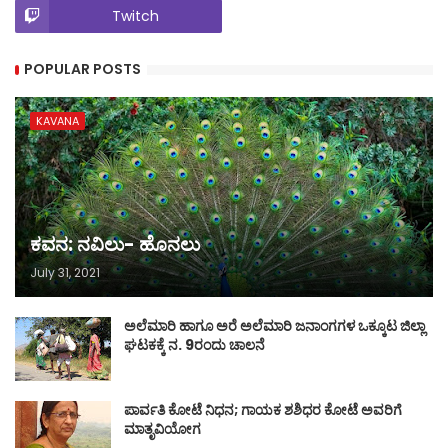
Twitch
POPULAR POSTS
KAVANA
ಕವನ: ನವಿಲು- ಹೊನಲು
July 31, 2021
ಅಲೆಮಾರಿ ಹಾಗೂ ಅರೆ ಅಲೆಮಾರಿ ಜನಾಂಗಗಳ ಒಕ್ಕೂಟ ಜಿಲ್ಲಾ
ಘಟಕಕ್ಕೆ ನ. 9ರಂದು ಚಾಲನೆ
ಪಾರ್ವತಿ ಕೋಟೆ ನಿಧನ; ಗಾಯಕ ಶಶಿಧರ ಕೋಟೆ ಅವರಿಗೆ
ಮಾತೃವಿಯೋಗ