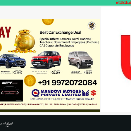
ಉಪಯುಕ್ತ ಲೋಕಲ್- ನಿಮ್
‌ಪ್ರೆಸ್‌