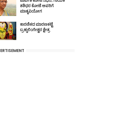
ಪಾರ್ವತಿ ಕೋಟೆ ನಿಧನ; ಗಾಯಕ
ಶಶಿಧರ ಕೋಟೆ ಅವರಿಗೆ
ಮಾತೃವಿಯೋಗ
ಕಾರಣಿಕದ ಮಾರಣಕಟ್ಟೆ
ಬ್ರಹ್ಮಲಿಂಗೇಶ್ವರ ಕ್ಷೇತ್ರ
ERTISEMENT