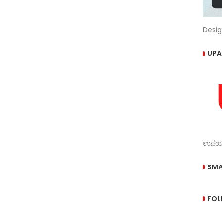
Desig
UPA
ಉಪಯುಕ
SMA
FOL