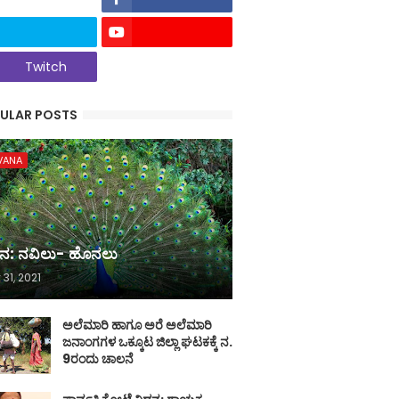
Twitch
ULAR POSTS
VANA
ನ: ನವಿಲು- ಹೊನಲು
 31, 2021
ಅಲೆಮಾರಿ ಹಾಗೂ ಅರೆ ಅಲೆಮಾರಿ
ಜನಾಂಗಗಳ ಒಕ್ಕೂಟ ಜಿಲ್ಲಾ ಘಟಕಕ್ಕೆ ನ.
9ರಂದು ಚಾಲನೆ