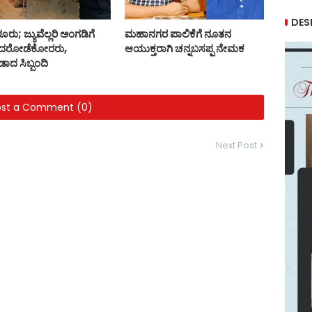
DES
ು; ಜ್ಯುವೆಲ್ಲರಿ ಅಂಗಡಿಗೆ
ಮಹಾನಗರ ಪಾಲಿಕೆಗೆ ನೂತನ
ಿದ ದರೋಡೆಕೋರರು,
ಆಯುಕ್ತರಾಗಿ ಚನ್ನಬಸಪ್ಪ ನೇಮಕ
ಡಾದ ಸಿಬ್ಬಂದಿ
ost a Comment (0)
Next Post