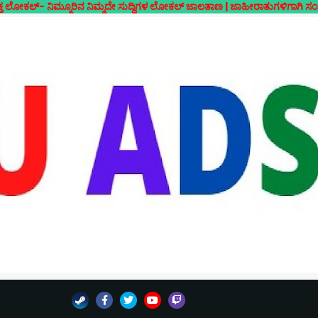
ಮೂರಿನ ನಿಮ್ಮದೇ ಸುದ್ದಿಗಳ ಲೋಕಲ್ ಜಾಲತಾಣ | ಜಾಹೀರಾತುಗಳಿಗಾಗಿ ಸಂಪರ್ಕಿಸಿ- 70