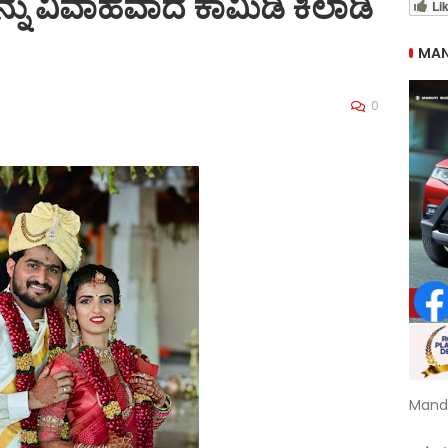
ನು ವಿವಾಹವಾದ ಕಾಮಿಡಿ ಕಿಲಾಡಿ
Li
MAN
0
Mand