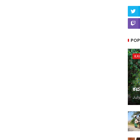
POP
KA
ಕವ
July