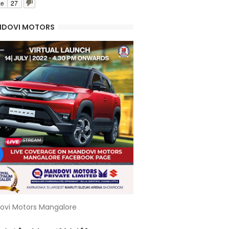
ke
27
DOVI MOTORS
ovi Motors Mangalore