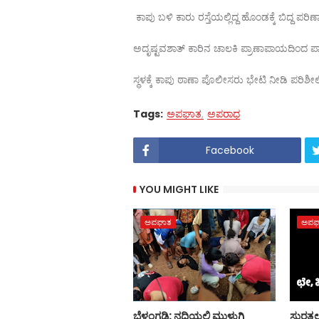
ಕಾಪು ಬಳಿ ಕಾರು ರಸ್ತೆಯಲ್ಲಿದ್ದ ಹೊಂಡಕ್ಕೆ ಬಿದ್ದ ಪರಿ
ಅದೃಷ್ಟವಶಾತ್ ಕಾರಿನ ಚಾಲಕಿ ಪ್ರಾಣಾಪಾಯದಿಂದ ಪಾರ
ಸ್ಥಳಕ್ಕೆ ಕಾಪು ಠಾಣಾ ಪೊಲೀಸರು ಭೇಟಿ ನೀಡಿ ಪರಿಶೀಲಿಸ
Tags:
ಅಪಘಾತ
ಅಪರಾಧ
Facebook
YOU MIGHT LIKE
ಅಪಘಾತ
ಅಪಘ
ಬೆಳ್ತಂಗಡಿ: ನದಿಯಲ್ಲಿ ಮುಳುಗಿ
ಸುರತ್ಕ