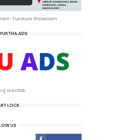
ners- Furniture Showroom
YUKTHA ADS
್ತ ಜಾಹೀರಾತು
RT LOCK
LOW US