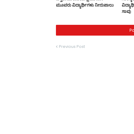
ಮೂವರು ವಿದ್ಯಾರ್ಥಿಗಳು ನೀರುಪಾಲು
ವಿದ್ಯಾ
ಸಾವು
P
Previous Post