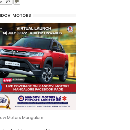
ke
27
DOVI MOTORS
ovi Motors Mangalore