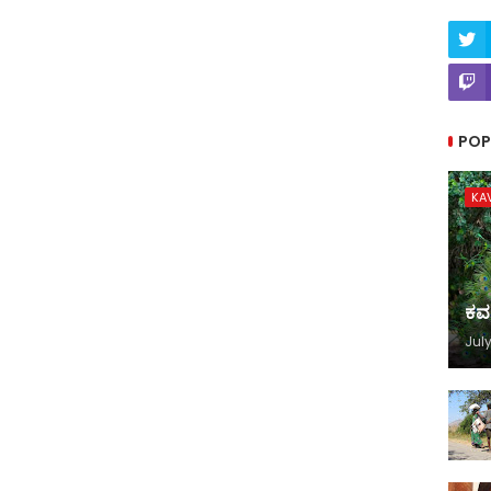
POP
KA
ಕವ
July