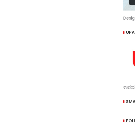
Desig
UPA
ಉಪಯುಕ
SMA
FOL