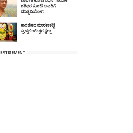
ಪಾರ್ವತಿ ಕೋಟೆ ನಿಧನ; ಗಾಯಕ
ಶಶಿಧರ ಕೋಟೆ ಅವರಿಗೆ
ಮಾತೃವಿಯೋಗ
ಕಾರಣಿಕದ ಮಾರಣಕಟ್ಟೆ
ಬ್ರಹ್ಮಲಿಂಗೇಶ್ವರ ಕ್ಷೇತ್ರ
ERTISEMENT