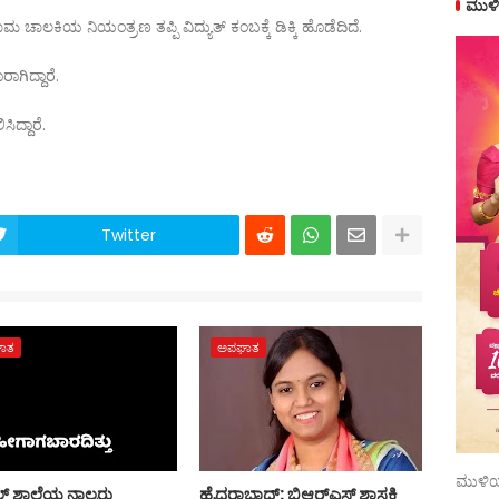
ಮುಳಿ
ಣಾಮ ಚಾಲಕಿಯ ನಿಯಂತ್ರಣ ತಪ್ಪಿ ವಿದ್ಯುತ್ ಕಂಬಕ್ಕೆ ಡಿಕ್ಕಿ ಹೊಡೆದಿದೆ.
ಾಗಿದ್ದಾರೆ.
ಿದ್ದಾರೆ.
Twitter
ಾತ
ಅಪಘಾತ
ಮುಳಿಯ
ಲ್‌ ಶಾಲೆಯ ನಾಲ್ವರು
ಹೈದರಾಬಾದ್: ಬಿಆರ್‌ಎಸ್ ಶಾಸಕಿ