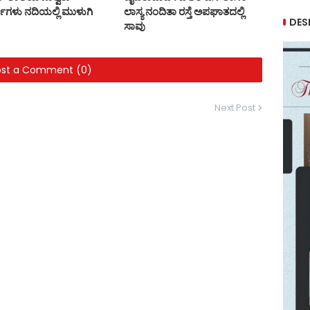
ರ್ಥಿಗಳು ನದಿಯಲ್ಲಿ ಮುಳುಗಿ
ಲಾಸ್ಯ ನಂದಿತಾ ರಸ್ತೆ ಅಪಘಾತದಲ್ಲಿ
DES
ಸಾವು
ost a Comment (0)
Next Post