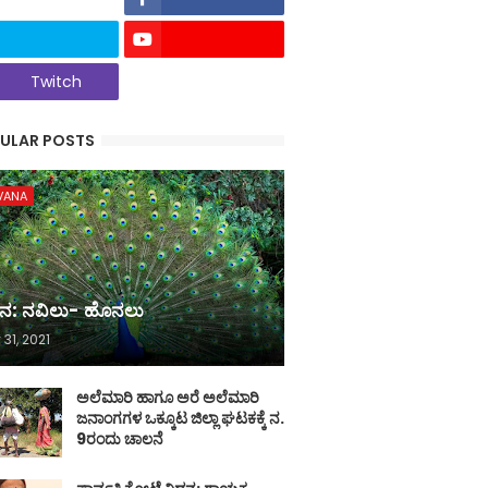
Twitch
ULAR POSTS
VANA
ನ: ನವಿಲು- ಹೊನಲು
 31, 2021
ಅಲೆಮಾರಿ ಹಾಗೂ ಅರೆ ಅಲೆಮಾರಿ
ಜನಾಂಗಗಳ ಒಕ್ಕೂಟ ಜಿಲ್ಲಾ ಘಟಕಕ್ಕೆ ನ.
9ರಂದು ಚಾಲನೆ