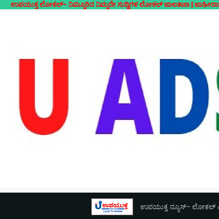
ಲೋಕಲ್- ನಿಮ್ಮೂರಿನ ನಿಮ್ಮದೇ ಸುದ್ದಿಗಳ ಲೋಕಲ್ ಜಾಲತಾಣ | ಜಾಹೀರಾತುಗಳಿಗಾಗಿ ಸಂ
ಉಪಯುಕ್ತ ನ್ಯೂಸ್- ಲೋಕಲ್ ಎಕ್ಸ್