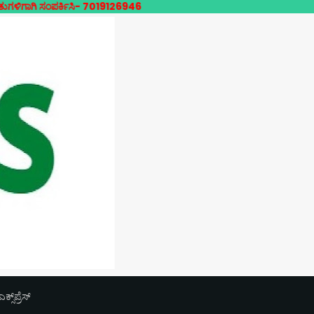
ಪರ್ಕಿಸಿ- 7019126946
‌ಪ್ರೆಸ್‌