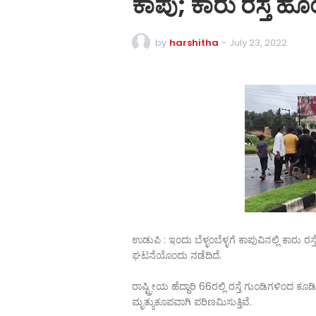
ಕಾಪು; ಕಾರು ರಸ್ತೆ ಹೊಂಡಕ್
by
harshitha
-
July 23, 2022
ಉಡುಪಿ : ಇಂದು ಬೆಳ್ಳಂಬೆಳ್ಳಗೆ ಕಾಪುವಿನಲ್ಲಿ ಕಾರು ರಸ್ತ
ಘಟನೆಯೊಂದು ನಡೆದಿದೆ.
ರಾಷ್ಟ್ರೀಯ ಹೆದ್ದಾರಿ 66ರಲ್ಲಿ ರಸ್ತೆ ಗುಂಡಿಗಳಿಂದ
ಮೃತ್ಯುಕೂಪವಾಗಿ ಪರಿಣಮಿಸುತ್ತಿವೆ.