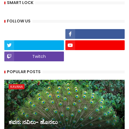
SMART LOCK
FOLLOW US
Twitch
POPULAR POSTS
KAVANA
ಕವನ: ನವಿಲು- ಹೊನಲು