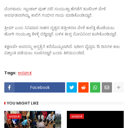
ಬೆಂಗಳೂರು: ಸ್ಯಾಂಡಲ್ ವುಡ್ ನಟಿ ಸಂಯುಕ್ತಾ ಹೆಗಡೆಗೆ ಶೂಟಿಂಗ್ ವೇಳೆ
ಅವಘಡವಾಗಿದ್ದು, ಕಾಲಿಗೆ ಗಂಭೀರ ಗಾಯ ಮಾಡಿಕೊಂಡಿದ್ದಾರೆ.
ಕ್ರೀಮ್ ಎಂಬ ಸಿನಿಮಾದ ಸಾಹಸ ದೃಶ್ಯದ ಚಿತ್ರೀಕರಣ ವೇಳೆ ಕಾಲೆತ್ತಿ ಹೊಡೆಯಲು
ಹೋಗಿ ಸಂಯುಕ್ತಾ ಕೆಳಕ್ಕೆ ಬಿದ್ದಿದ್ದಾರೆ. ಬಳಿಕ ತೀವ್ರ ನೋವಿನಿಂದ ಕೂಗಿಕೊಂಡಿದ್ದಾರೆ.
ತಕ್ಷಣವೇ ಅವರನ್ನು ಆಸ್ಪತ್ರೆಗೆ ಕರೆದೊಯ್ಯಲಾಗಿದೆ. ಇದೀಗ ವೈದ್ಯರು 15 ದಿನಗಳ ಕಾಲ
ವಿಶ್ರಾಂತಿ ಪಡೆಯಲು ಸೂಚಿಸಿದ್ದಾರೆ ಎಂದು ತಿಳಿದುಬಂದಿದೆ.
Tags:
ಅಪಘಾತ
Facebook
YOU MIGHT LIKE
ಅಪಘಾತ
ಅಪಘಾತ