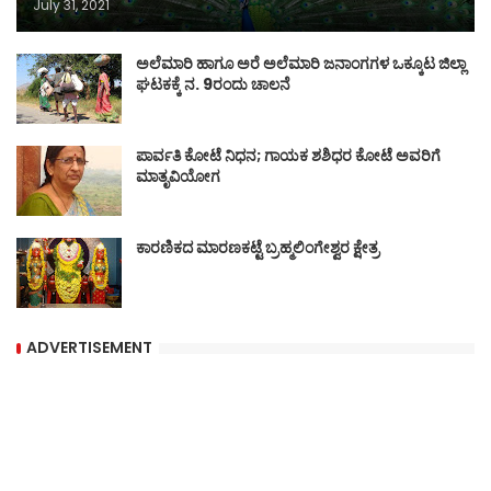
July 31, 2021
ಅಲೆಮಾರಿ ಹಾಗೂ ಅರೆ ಅಲೆಮಾರಿ ಜನಾಂಗಗಳ ಒಕ್ಕೂಟ ಜಿಲ್ಲಾ
ಘಟಕಕ್ಕೆ ನ. 9ರಂದು ಚಾಲನೆ
ಪಾರ್ವತಿ ಕೋಟೆ ನಿಧನ; ಗಾಯಕ ಶಶಿಧರ ಕೋಟೆ ಅವರಿಗೆ
ಮಾತೃವಿಯೋಗ
ಕಾರಣಿಕದ ಮಾರಣಕಟ್ಟೆ ಬ್ರಹ್ಮಲಿಂಗೇಶ್ವರ ಕ್ಷೇತ್ರ
ADVERTISEMENT