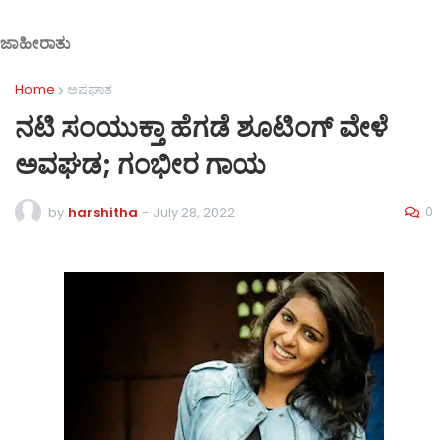
ಜಾಹೀರಾತು
Home
ಅಪಘಾತ
ನಟಿ ಸಂಯುಕ್ತಾ ಹೆಗಡೆ ಶೂಟಿಂಗ್ ವೇಳೆ
ಅವಘಡ; ಗಂಭೀರ ಗಾಯ
0
by
harshitha
-
July 28, 2022