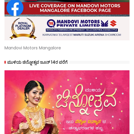
Mandovi Motors Mangalore
ಮುಳಿಯ ಚಿನ್ನೋತ್ಸವ ಜೂನ್ 14ರ ವರೆಗೆ