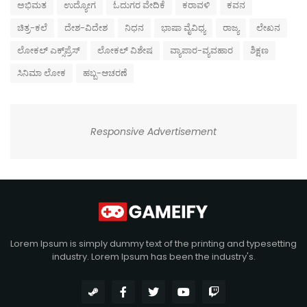
ಅಭಿಮತ
ಉದ್ಯೋಗ
ಓದುಗರ ವೇದಿಕೆ
ಕರಾವಳಿ
ಕವನ
ಚಿತ್ರ-ಕಲೆ
ದೇಶ-ವಿದೇಶ
ನಿಧನ
ಭಾಷಾ ವೈವಿಧ್ಯ
ರಾಜ್ಯ
ಲೇಖನ
ಲೋಕಲ್ ಎಕ್ಸ್‌ಪ್ರೆಸ್
ಲೋಕಲ್ ವಿಶೇಷ
ವ್ಯಾಪಾರ-ವ್ಯವಹಾರ
ಶಿಕ್ಷಣ
ಸಿನಿಮಾ ಲೋಕ
ಹಬ್ಬ-ಆಚರಣೆ
Responsive Advertisement
Lorem Ipsum is simply dummy text of the printing and typesetting
industry. Lorem Ipsum has been the industry's.