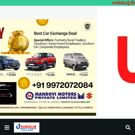
ಉಪಯುಕ್ತ ಲೋಕಲ್- ನಿಮ್ಮ