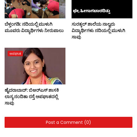
ಬೆಳ್ತಂಗಡಿ: ನದಿಯಲ್ಲಿ ಮುಳುಗಿ
ಸುರತ್ಕಲ್‌ ಶಾಲೆಯ ನಾಲ್ವರು
ಮೂವರು ವಿದ್ಯಾರ್ಥಿಗಳು ನೀರುಪಾಲು
ವಿದ್ಯಾರ್ಥಿಗಳು ನದಿಯಲ್ಲಿ ಮುಳುಗಿ
ಸಾವು
ಅಪಘಾತ
ಹೈದರಾಬಾದ್: ಬಿಆರ್‌ಎಸ್ ಶಾಸಕಿ
ಲಾಸ್ಯ ನಂದಿತಾ ರಸ್ತೆ ಅಪಘಾತದಲ್ಲಿ
ಸಾವು
Post a Comment (0)