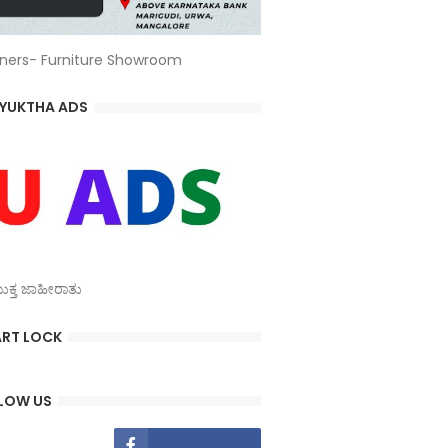
ners- Furniture Showroom
YUKTHA ADS
್ತ ಜಾಹೀರಾತು
RT LOCK
LOW US