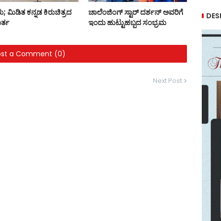
ು; ಮಿಡಿತ ಕನ್ನಡ ಕಿರುಚಿತ್ರದ
ಚಾಲೆಂಜಿಂಗ್ ಸ್ಟಾರ್ ದರ್ಶನ್ ಅವರಿಗೆ
DES
ರ್ತ
ಇಂದು ಹುಟ್ಟುಹಬ್ಬದ ಸಂಭ್ರಮ
ost a Comment (0)
Next Post