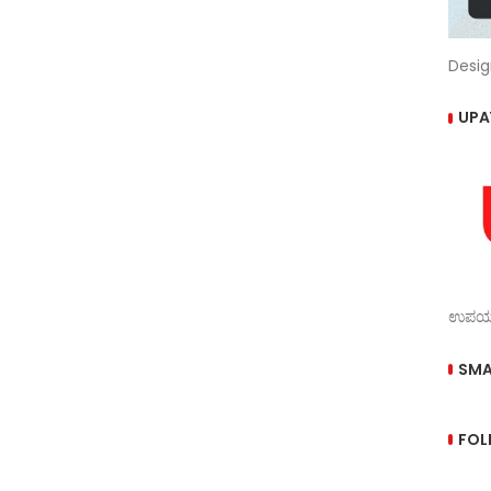
Desig
UPA
ಉಪಯುಕ
SMA
FOL