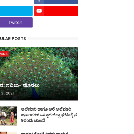
Twitch
ULAR POSTS
VANA
ನ: ನವಿಲು- ಹೊನಲು
 31, 2021
ಅಲೆಮಾರಿ ಹಾಗೂ ಅರೆ ಅಲೆಮಾರಿ
ಜನಾಂಗಗಳ ಒಕ್ಕೂಟ ಜಿಲ್ಲಾ ಘಟಕಕ್ಕೆ ನ.
9ರಂದು ಚಾಲನೆ