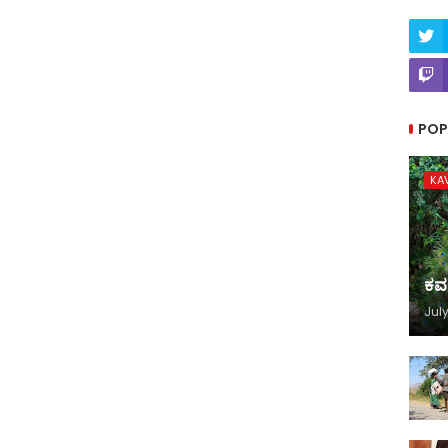
POP
KA
ಕವ
July