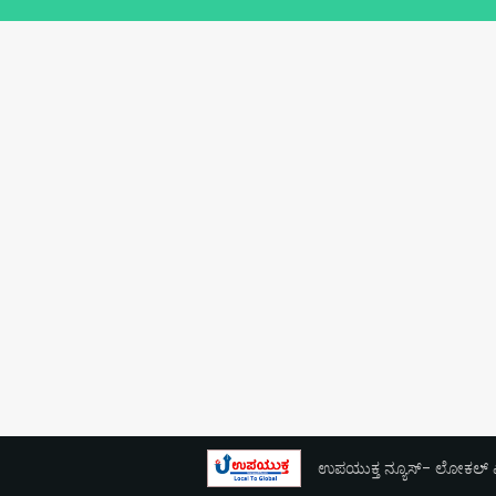
ಉಪಯುಕ್ತ ನ್ಯೂಸ್- ಲೋಕಲ್ ಎಕ್ಸ್