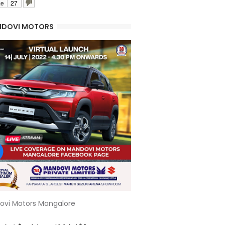
ke
27
DOVI MOTORS
ovi Motors Mangalore