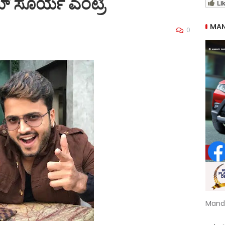
ಜಯ್ ಸೂರ್ಯ ಎಂಟ್ರಿ
Li
MAN
0
Mand