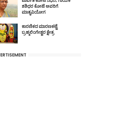
ಪಾರ್ವತಿ ಕೋಟೆ ನಿಧನ; ಗಾಯಕ
ಶಶಿಧರ ಕೋಟೆ ಅವರಿಗೆ
ಮಾತೃವಿಯೋಗ
ಕಾರಣಿಕದ ಮಾರಣಕಟ್ಟೆ
ಬ್ರಹ್ಮಲಿಂಗೇಶ್ವರ ಕ್ಷೇತ್ರ
ERTISEMENT