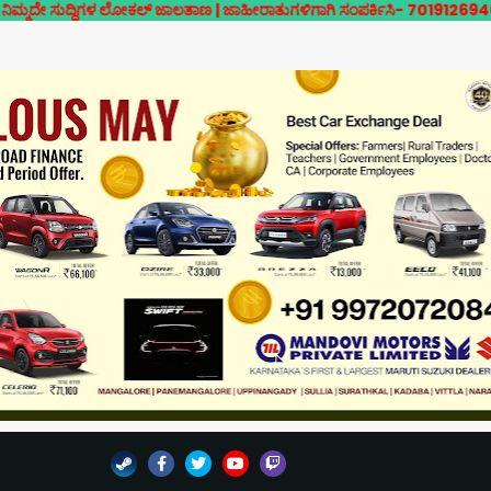
ದಿಗಳ ಲೋಕಲ್ ಜಾಲತಾಣ | ಜಾಹೀರಾತುಗಳಿಗಾಗಿ ಸಂಪರ್ಕಿಸಿ- 7019126946