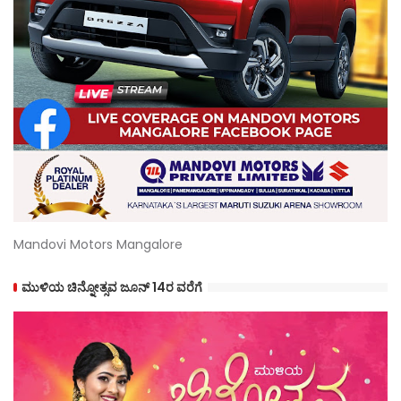
Mandovi Motors Mangalore
ಮುಳಿಯ ಚಿನ್ನೋತ್ಸವ ಜೂನ್ 14ರ ವರೆಗೆ