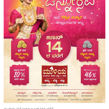
ಮುಳಿಯ ಚಿನ್ನೋತ್ಸವ ಜೂನ್ 14ರ ವರೆಗೆ