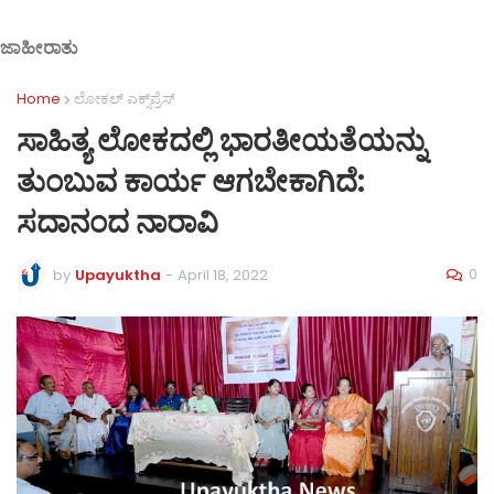
ಜಾಹೀರಾತು
Home
ಲೋಕಲ್ ಎಕ್ಸ್‌ಪ್ರೆಸ್
ಸಾಹಿತ್ಯ ಲೋಕದಲ್ಲಿ ಭಾರತೀಯತೆಯನ್ನು
ತುಂಬುವ ಕಾರ್ಯ ಆಗಬೇಕಾಗಿದೆ:
ಸದಾನಂದ ನಾರಾವಿ
0
by
Upayuktha
-
April 18, 2022