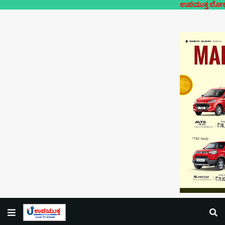
ಉಪಯುಕ್ತ ಲೋಕಲ್- ನಿಮ್ಮೂರಿ