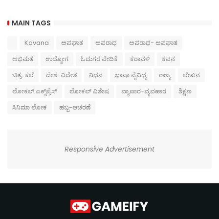
MAIN TAGS
Kavana
ಅಪಘಾತ
ಅಪರಾಧ
ಅಪರಾಧ- ಅಪಘಾತ
ಅಭಿಮತ
ಉದ್ಯೋಗ
ಓದುಗರ ವೇದಿಕೆ
ಕರಾವಳಿ
ಕವನ
ಚಿತ್ರ-ಕಲೆ
ದೇಶ-ವಿದೇಶ
ನಿಧನ
ಭಾಷಾ ವೈವಿಧ್ಯ
ರಾಜ್ಯ
ಲೇಖನ
ಲೋಕಲ್ ಎಕ್ಸ್‌ಪ್ರೆಸ್
ಲೋಕಲ್ ವಿಶೇಷ
ವ್ಯಾಪಾರ-ವ್ಯವಹಾರ
ಶಿಕ್ಷಣ
ಸಿನಿಮಾ ಲೋಕ
ಹಬ್ಬ-ಆಚರಣೆ
Responsive Advertisement