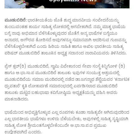
ಮೂಡುಬಿದಿರೆ:
ಭಾರತೀಯತೆಯ ಜೊತೆ ಶುದ್ಧ ಮಾನವೀಯ ಸಂವೇದನೆಯನ್ನು
ತುಂಬುವಂತಹ ಕಾರ್ಯ ಸಾಹಿತ್ಯ ಲೋಕದಲ್ಲಿ ಆಗಬೇಕಾಗಿದೆ. ನಮ್ಮ ಮಾತೃ ಭಾಷೆಯ
ಬಗ್ಗೆ ನಾವು ಅಭಿಮಾನ ಬೆಳೆಸಿಕೊಳ್ಳುವುದರ ಜೊತೆಗೆ ಅನ್ಯ ಭಾಷೆಗಳ ಬಗ್ಗೆಯೂ
ಅನಾದರ, ಅಗೌರವ ತೋರಿಸದೆ ಅವುಗಳನ್ನೂ ಸಮಾನವಾಗಿ ಆದರಿಸುವ ಗುಣವನ್ನು
ಬೆಳೆಸಿಕೊಳ್ಳಬೇಕಾಗಿದೆ ಎಂದು ಹಿರಿಯ ಸಾಹಿತಿ ಹಾಗೂ ಅಖಿಲ ಭಾರತೀಯ ಸಾಹಿತ್ಯ
ಪರಿಷದ್ ಮೂಡುಬಿದಿರೆ ತಾಲೂಕಿನ ಅಧ್ಯಕ್ಷ ಸದಾನಂದ ನಾರಾವಿಯವರು ತಿಳಿಸಿದರು.
ಪ್ರೆಸ್ ಕ್ಲಬ್(ರಿ) ಮೂಡುಬಿದಿರೆ, ಸ್ವಾಮಿ ವಿವೇಕಾನಂದ ಸೇವಾ ಸಂಸ್ಥೆ ಕಿನ್ನಿಗೋಳಿ (ರಿ)
ಹಾಗೂ ಅ.ಭಾ.ಸಾ.ಪ ಮೂಡುಬಿದಿರೆ ತಾಲೂಕು ಇವುಗಳ ಸಂಯುಕ್ತ ಆಶ್ರಯದಲ್ಲಿ
ಮೂಡುಬಿದಿರೆಯ ಸಮಾಜ ಮಂದಿರದಲ್ಲಿ ನಡೆದ ಡಾ.ಜಗನ್ನಾಥ ಶೆಟ್ಟಿಯವರ ‘ಕರ್ನಾಟಕ
ಧ್ರುವತಾರೆ’ ಕೃತಿ ಲೋಕಾರ್ಪಣೆ ಸಮಾರಂಭದಲ್ಲಿ ಏರ್ಪಡಿಸಲಾದ ಮೂಡುಬಿದಿರೆ
ತಾಲೂಕು ಮಟ್ಟದ ಬಹುಭಾಷಾ ಕವಿಗೋಷ್ಠಿಯ ಅಧ್ಯಕ್ಷತೆಯನ್ನು ವಹಿಸಿ ಅವರು
ಮಾತನಾಡಿದರು.
ಭಾಷೆಯಿಂದ ಅಭಿವ್ಯಕ್ತಿಗೊಳ್ಳುವ ಎಲ್ಲ ರೂಪಗಳು ಕೂಡಾ ಸಾಹಿತ್ಯವೇ ಆಗಿರುವುದರಿಂದ
ಎಲ್ಲ ಭಾರತೀಯ ಭಾಷೆಗಳೂ ಉಳಿದು ಬೆಳೆಯಬೇಕು, ಅವುಗಳಲ್ಲಿ ಸಾಹಿತ್ಯ ಸೃಷ್ಟಿಯಾಗಿ
ಸಾಹಿತ್ಯ ಲೋಕ ಶ್ರೀಮಂತಗೊಳ್ಳಬೇಕೆಂಬುದೇ ಅ.ಭಾ.ಸಾ.ಪ.ದ ಪ್ರಮುಖ
ಉದ್ದೇಶವಾಗಿದೆ ಎಂದರು.