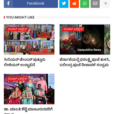
Facebook
YOU MIGHT LIKE
ಲೋಕಲ್ ಎಕ್ಸ್‌ಪ್ರೆಸ್
ಲೋಕಲ್ ಎಕ್ಸ್‌ಪ್ರೆಸ್
ಸೀನಿಯರ್ ಚೇಂಬರ್ ಪುತ್ತೂರು
ಪೆರ್ನಾಜೆಯಲ್ಲಿ ಧನಲಕ್ಷ್ಮಿ ಪೂಜೆ ತುಳಸಿ,
ಲೀಜಿಯನ್ ಉದ್ಘಾಟನೆ
ಬಲೀಂದ್ರ ಪೂಜೆ ದೀಪಾವಳಿ ಸಂಭ್ರಮ
ಲೋಕಲ್ ಎಕ್ಸ್‌ಪ್ರೆಸ್
ಡಾ. ಮಾಲತಿ ಶೆಟ್ಟಿ ಮಾಣೂರುರವರಿಗೆ