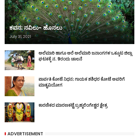
ಕವನ: ನವಿಲು- ಹೊನಲು
July 31, 2021
ಅಲೆಮಾರಿ ಹಾಗೂ ಅರೆ ಅಲೆಮಾರಿ ಜನಾಂಗಗಳ ಒಕ್ಕೂಟ ಜಿಲ್ಲಾ
ಘಟಕಕ್ಕೆ ನ. 9ರಂದು ಚಾಲನೆ
ಪಾರ್ವತಿ ಕೋಟೆ ನಿಧನ; ಗಾಯಕ ಶಶಿಧರ ಕೋಟೆ ಅವರಿಗೆ
ಮಾತೃವಿಯೋಗ
ಕಾರಣಿಕದ ಮಾರಣಕಟ್ಟೆ ಬ್ರಹ್ಮಲಿಂಗೇಶ್ವರ ಕ್ಷೇತ್ರ
ADVERTISEMENT